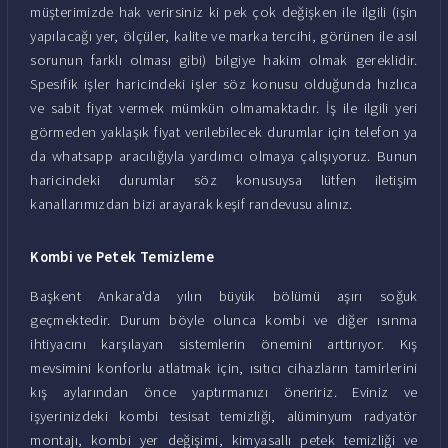
müşterimizde hak verirsiniz ki pek çok değişken ile ilgili (işin
yapılacağı yer, ölçüler, kalite ve marka tercihi, görünen ile asıl
sorunun farklı olması gibi) bilgiye hakim olmak gereklidir.
Spesifik işler haricindeki işler söz konusu olduğunda hızlıca
ve sabit fiyat vermek mümkün olmamaktadır. İş ile ilgili yeri
görmeden yaklaşık fiyat verilebilecek durumlar için telefon ya
da whatsapp aracılığıyla yardımcı olmaya çalışıyoruz. Bunun
haricindeki durumlar söz konusuysa lütfen iletişim
kanallarımızdan bizi arayarak keşif randevusu alınız.
Kombi ve Petek Temizleme
Başkent Ankara'da yılın büyük bölümü aşırı soğuk
geçmektedir. Durum böyle olunca kombi ve diğer ısınma
ihtiyacını karşılayan sistemlerin önemini arttırıyor. Kış
mevsimini konforlu atlatmak için, ısıtıcı cihazların tamirlerini
kış aylarından önce yaptırmanızı öneririz. Eviniz ve
işyerinizdeki kombi tesisat temizliği, alüminyum radyatör
montajı, kombi yer değişimi, kimyasallı petek temizliği ve