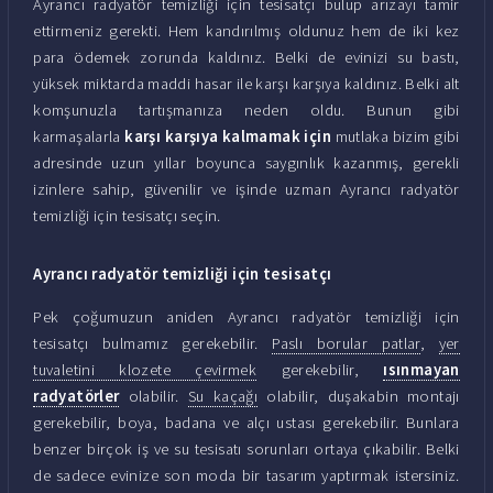
Ayrancı radyatör temizliği için tesisatçı bulup arızayı tamir
ettirmeniz gerekti. Hem kandırılmış oldunuz hem de iki kez
para ödemek zorunda kaldınız. Belki de evinizi su bastı,
yüksek miktarda maddi hasar ile karşı karşıya kaldınız. Belki alt
komşunuzla tartışmanıza neden oldu. Bunun gibi
karmaşalarla
karşı karşıya kalmamak için
mutlaka bizim gibi
adresinde uzun yıllar boyunca saygınlık kazanmış, gerekli
izinlere sahip, güvenilir ve işinde uzman Ayrancı radyatör
temizliği için tesisatçı seçin.
Ayrancı radyatör temizliği için tesisatçı
Pek çoğumuzun aniden Ayrancı radyatör temizliği için
tesisatçı bulmamız gerekebilir.
Paslı borular patlar
,
yer
tuvaletini klozete çevirmek
gerekebilir,
ısınmayan
radyatörler
olabilir.
Su kaçağı
olabilir, duşakabin montajı
gerekebilir, boya, badana ve alçı ustası gerekebilir. Bunlara
benzer birçok iş ve su tesisatı sorunları ortaya çıkabilir. Belki
de sadece evinize son moda bir tasarım yaptırmak istersiniz.