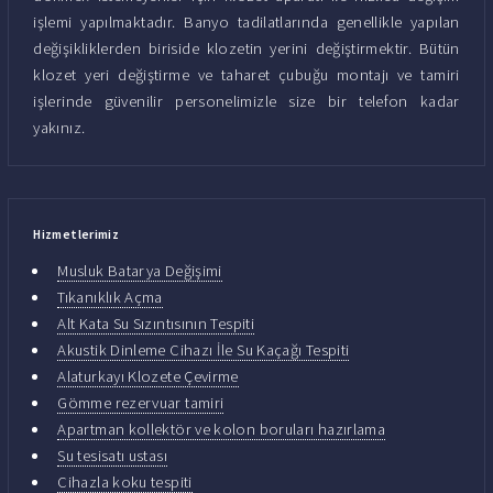
işlemi yapılmaktadır. Banyo tadilatlarında genellikle yapılan
değişikliklerden biriside klozetin yerini değiştirmektir. Bütün
klozet yeri değiştirme ve taharet çubuğu montajı ve tamiri
işlerinde güvenilir personelimizle size bir telefon kadar
yakınız.
Hizmetlerimiz
Musluk Batarya Değişimi
Tıkanıklık Açma
Alt Kata Su Sızıntısının Tespiti
Akustik Dinleme Cihazı İle Su Kaçağı Tespiti
Alaturkayı Klozete Çevirme
Gömme rezervuar tamiri
Apartman kollektör ve kolon boruları hazırlama
Su tesisatı ustası
Cihazla koku tespiti