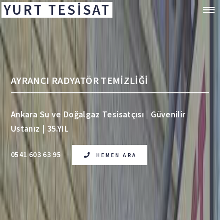
YURT TESİSAT
AYRANCI RADYATÖR TEMİZLİĞİ
Ankara Su ve Doğalgaz Tesisatçısı | Güvenilir
Ustanız | 35.YIL
0541 603 63 95
HEMEN ARA