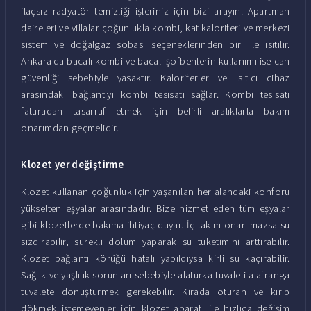
ilaçsız radyatör temizliği işleriniz için bizi arayın. Apartman
daireleri ve villalar çoğunlukla kombi, kat kaloriferi ve merkezi
sistem ve doğalgaz sobası seçeneklerinden biri ile ısıtılır.
Ankara'da bacalı kombi ve bacalı şofbenlerin kullanımı ise can
güvenliği sebebiyle yasaktır. Kaloriferler ve ısıtıcı cihaz
arasındaki bağlantıyı kombi tesisatı sağlar. Kombi tesisatı
faturadan tasarruf etmek için belirli aralıklarla bakım
onarımdan geçmelidir.
Klozet yer değiştirme
Klozet kullanan çoğunluk için yaşanılan her alandaki konforu
yükselten eşyalar arasındadır. Bize hizmet eden tüm eşyalar
gibi klozetlerde bakıma ihtiyaç duyar. İç takım onarılmazsa su
sızdırabilir, sürekli dolum yaparak su tüketimini arttırabilir.
Klozet bağlantı körüğü hatalı yapıldıysa kirli su kaçırabilir.
Sağlık ve yaşlılık sorunları sebebiyle alaturka tuvaleti alafranga
tuvalete dönüştürmek gerekebilir. Kirada oturan ve kırıp
dökmek istemeyenler için klozet aparatı ile hızlıca değişim