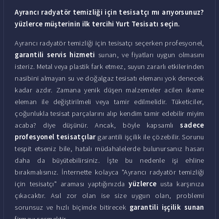
Ayrancı radyatör temizliği için tesisatçı mı arıyorsunuz?
yüzlerce müşterinin ilk tercihi Yurt Tesisatı seçin.
Ayrancı radyatör temizliği için tesisatçı seçerken profesyonel,
garantili servis hizmeti
sunan, ve fiyatları uygun olmasını
isteriz. Metal veya plastik fark etmez, suyun zararlı etkilerinden
nasibini almayan su ve doğalgaz tesisatı elemanı yok denecek
kadar azdır. Zamana yenik düşen malzemeler acilen ikame
eleman ile değiştirilmeli veya tamir edilmelidir. Tüketiciler,
çoğunlukla tesisat parçalarını alıp kendim tamir edebilir miyim
acaba? diye düşünür. Ancak, böyle kapsamlı
sadece
profesyonel tesisatçılar
garantili işçilik ile çözebilir. Sorunu
tespit etseniz bile, hatalı müdahalelerde bulunursanız hasarı
daha da büyütebilirsiniz. İşte bu nedenle işi ehline
bırakmalısınız. İnternette kolayca "Ayrancı radyatör temizliği
için tesisatçı" araması yaptığınızda
yüzlerce
usta karşınıza
çıkacaktır. Asıl zor olan ise size uygun olan, problemi
sorunsuz ve hızlı biçimde bitirecek
garantili işçilik sunan
firmayı seçmektir.