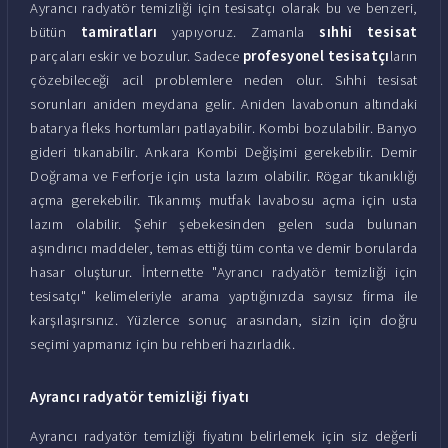
Ayrancı radyatör temizliği için tesisatçı olarak bu ve benzeri,
bütün
tamiratları
yapıyoruz. Zamanla
sıhhi tesisat
parçaları eskir ve bozulur. Sadece
profesyonel tesisatçı
ların
çözebileceği acil problemlere neden olur. Sıhhi tesisat
sorunları aniden meydana gelir. Aniden lavabonun altındaki
batarya fleks hortumları patlayabilir. Kombi bozulabilir. Banyo
gideri tıkanabilir. Ankara Kombi Değişimi gerekebilir. Demir
Doğrama ve Ferforje için usta lazım olabilir. Rögar tıkanıklığı
açma gerekebilir. Tıkanmış mutfak lavabosu açma için usta
lazım olabilir. Şehir şebekesinden gelen suda bulunan
aşındırıcı maddeler, temas ettiği tüm conta ve demir borularda
hasar oluşturur. İnternette "Ayrancı radyatör temizliği için
tesisatçı" kelimeleriyle arama yaptığınızda sayısız firma ile
karşılaşırsınız. Yüzlerce sonuç arasından, sizin için doğru
seçimi yapmanız için bu rehberi hazırladık.
Ayrancı radyatör temizliği fiyatı
Ayrancı radyatör temizliği fiyatını belirlemek için siz değerli