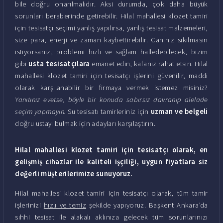
bile doğru onarılmalıdır. Aksi durumda, çok daha büyük
sorunları beraberinde getirebilir. Hilal mahallesi klozet tamiri
için tesisatçı seçimi yanlış yapılırsa, yanlış tesisat malzemeleri,
size para, enerji ve zaman kaybettirebilir. Canınız sıkılmasın
istiyorsanız, problemi hızlı ve sağlam halledebilecek, bizim
gibi
usta tesisatçılara
emanet edin, kafanız rahat etsin. Hilal
mahallesi klozet tamiri için tesisatçı işlerini güvenilir, maddi
olarak karşılanabilir bir firmaya vermek istemez misiniz?
Yanıtınız evetse, böyle bir konuda sabırsız davranıp alelade
seçim yapmayın.
Su tesisatı tamirleriniz için
uzman ve belgeli
doğru ustayı bulmak için adayları karşılaştırın.
Hilal mahallesi klozet tamiri için tesisatçı olarak, en
gelişmiş cihazlar ile kaliteli işçiliği, uygun fiyatlara siz
değerli müşterilerimize sunuyoruz.
Hilal mahallesi klozet tamiri için tesisatçı olarak, tüm tamir
işlerinizi
hızlı ve temiz
şekilde yapıyoruz. Başkent Ankara'da
sıhhi tesisat ile alakalı aklınıza gelecek tüm sorunlarınızı