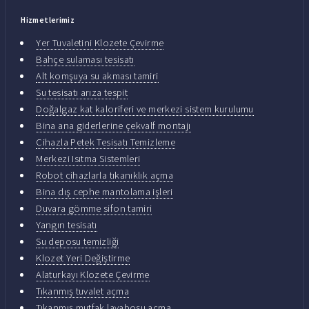
Hizmetlerimiz
Yer Tuvaletini Klozete Çevirme
Bahçe sulaması tesisatı
Alt komşuya su akması tamiri
Su tesisatı arıza tespit
Doğalgaz kat kaloriferi ve merkezi sistem kurulumu
Bina ana giderlerine çekvalf montajı
Cihazla Petek Tesisatı Temizleme
Merkezi Isıtma Sistemleri
Robot cihazlarla tıkanıklık açma
Bina dış cephe mantolama işleri
Duvara gömme sifon tamiri
Yangın tesisatı
Su deposu temizliği
Klozet Yeri Değiştirme
Alaturkayı Klozete Çevirme
Tıkanmış tuvalet açma
Tıkanmış mutfak lavabosu açma