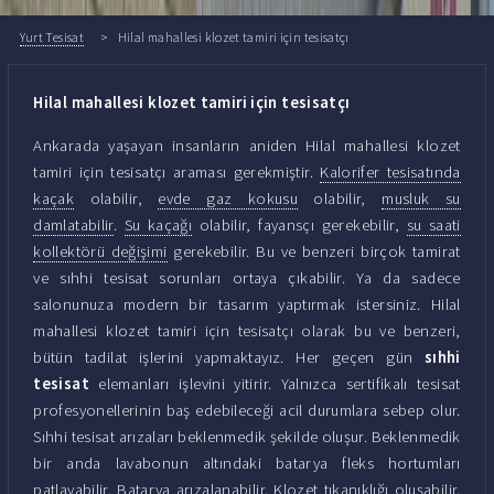
Yurt Tesisat
Hilal mahallesi klozet tamiri için tesisatçı
Hilal mahallesi klozet tamiri için tesisatçı
Ankarada yaşayan insanların aniden Hilal mahallesi klozet
tamiri için tesisatçı araması gerekmiştir.
Kalorifer tesisatında
kaçak
olabilir,
evde gaz kokusu
olabilir,
musluk su
damlatabilir
.
Su kaçağı
olabilir, fayansçı gerekebilir,
su saati
kollektörü değişimi
gerekebilir. Bu ve benzeri birçok tamirat
ve sıhhi tesisat sorunları ortaya çıkabilir. Ya da sadece
salonunuza modern bir tasarım yaptırmak istersiniz. Hilal
mahallesi klozet tamiri için tesisatçı olarak bu ve benzeri,
bütün tadilat işlerini yapmaktayız. Her geçen gün
sıhhi
tesisat
elemanları işlevini yitirir. Yalnızca sertifikalı tesisat
profesyonellerinin baş edebileceği acil durumlara sebep olur.
Sıhhi tesisat arızaları beklenmedik şekilde oluşur. Beklenmedik
bir anda lavabonun altındaki batarya fleks hortumları
patlayabilir. Batarya arızalanabilir. Klozet tıkanıklığı oluşabilir.