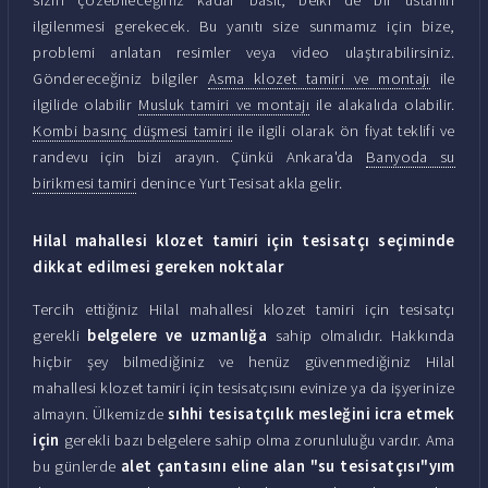
ilgilenmesi gerekecek. Bu yanıtı size sunmamız için bize,
problemi anlatan resimler veya video ulaştırabilirsiniz.
Göndereceğiniz bilgiler
Asma klozet tamiri ve montajı
ile
ilgilide olabilir
Musluk tamiri ve montajı
ile alakalıda olabilir.
Kombi basınç düşmesi tamiri
ile ilgili olarak ön fiyat teklifi ve
randevu için bizi arayın. Çünkü Ankara'da
Banyoda su
birikmesi tamiri
denince Yurt Tesisat akla gelir.
Hilal mahallesi klozet tamiri için tesisatçı seçiminde
dikkat edilmesi gereken noktalar
Tercih ettiğiniz Hilal mahallesi klozet tamiri için tesisatçı
gerekli
belgelere ve uzmanlığa
sahip olmalıdır. Hakkında
hiçbir şey bilmediğiniz ve henüz güvenmediğiniz Hilal
mahallesi klozet tamiri için tesisatçısını evinize ya da işyerinize
almayın. Ülkemizde
sıhhi tesisatçılık mesleğini icra etmek
için
gerekli bazı belgelere sahip olma zorunluluğu vardır. Ama
bu günlerde
alet çantasını eline alan "su tesisatçısı"yım