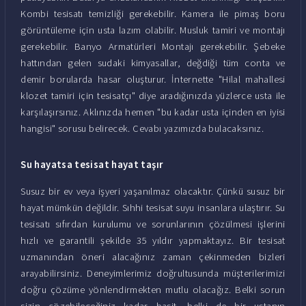
Kombi tesisatı temizliği gerekebilir. Kamera ile pimaş boru
görüntüleme için usta lazım olabilir. Musluk tamiri ve montajı
gerekebilir. Banyo Armatürleri Montajı gerekebilir. Şebeke
hattından gelen sudaki kimyasallar, değdiği tüm conta ve
demir borularda hasar oluşturur. İnternette "Hilal mahallesi
klozet tamiri için tesisatçı" diye aradığınızda yüzlerce usta ile
karşılaşırsınız. Aklınızda hemen "bu kadar usta içinden en iyisi
hangisi" sorusu belirecek. Cevabı yazımızda bulacaksınız.
Su hayatsa tesisat hayat taşır
Susuz bir ev veya işyeri yaşanılmaz olacaktır. Çünkü susuz bir
hayat mümkün değildir. Sıhhi tesisat suyu insanlara ulaştırır. Su
tesisatı sıfırdan kurulumu ve sorunlarının çözülmesi işlerini
hızlı ve garantili şekilde 35 yıldır yapmaktayız. Bir tesisat
uzmanından öneri alacağınız zaman çekinmeden bizleri
arayabilirsiniz. Deneyimlerimiz doğrultusunda müşterilerimizi
doğru çözüme yönlendirmekten mutlu olacağız. Belki sorun
sizin çözebileceğiniz kadar basit, belki de bir ustanın