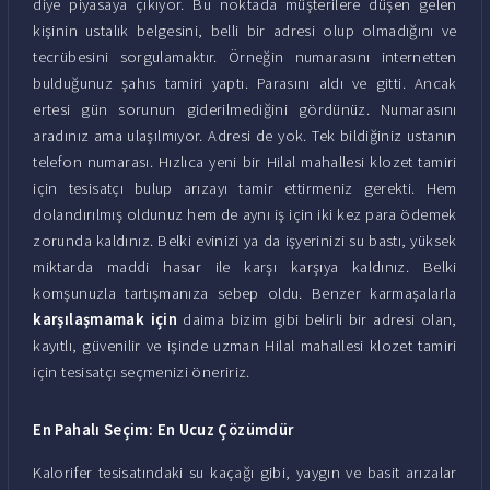
diye piyasaya çıkıyor. Bu noktada müşterilere düşen gelen
kişinin ustalık belgesini, belli bir adresi olup olmadığını ve
tecrübesini sorgulamaktır. Örneğin numarasını internetten
bulduğunuz şahıs tamiri yaptı. Parasını aldı ve gitti. Ancak
ertesi gün sorunun giderilmediğini gördünüz. Numarasını
aradınız ama ulaşılmıyor. Adresi de yok. Tek bildiğiniz ustanın
telefon numarası. Hızlıca yeni bir Hilal mahallesi klozet tamiri
için tesisatçı bulup arızayı tamir ettirmeniz gerekti. Hem
dolandırılmış oldunuz hem de aynı iş için iki kez para ödemek
zorunda kaldınız. Belki evinizi ya da işyerinizi su bastı, yüksek
miktarda maddi hasar ile karşı karşıya kaldınız. Belki
komşunuzla tartışmanıza sebep oldu. Benzer karmaşalarla
karşılaşmamak için
daima bizim gibi belirli bir adresi olan,
kayıtlı, güvenilir ve işinde uzman Hilal mahallesi klozet tamiri
için tesisatçı seçmenizi öneririz.
En Pahalı Seçim: En Ucuz Çözümdür
Kalorifer tesisatındaki su kaçağı gibi, yaygın ve basit arızalar