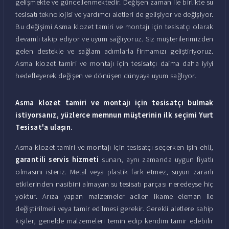
gelişmekte ve güncellenmektedir. Değişen zaman ile birlikte su
tesisatı teknolojisi ve yardımcı aletleri de gelişiyor ve değişiyor.
Bu değişimi Asma klozet tamiri ve montajı için tesisatçı olarak
devamlı takip ediyor ve uyum sağlıyoruz. Siz müşterilerimizden
gelen destekle ve sağlam adımlarla firmamızı geliştiriyoruz.
Asma klozet tamiri ve montajı için tesisatçı daima daha iyiyi
hedefleyerek değişen ve dönüşen dünyaya uyum sağlıyor.
Asma klozet tamiri ve montajı için tesisatçı bulmak
istiyorsanız, yüzlerce
memnun müşteri
nin ilk seçimi Yurt
Tesisat'a ulaşın.
Asma klozet tamiri ve montajı için tesisatçı seçerken işin ehli,
garantili servis hizmeti
sunan, aynı zamanda uygun fiyatlı
olmasını isteriz. Metal veya plastik fark etmez, suyun zararlı
etkilerinden nasibini almayan su tesisatı parçası neredeyse hiç
yoktur. Arıza yapan malzemeler acilen ikame eleman ile
değiştirilmeli veya tamir edilmesi gerekir. Gerekli aletlere sahip
kişiler, genelde malzemeleri temin edip kendim tamir edebilir