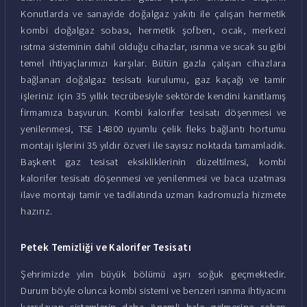
Konutlarda ve sanayide doğalgaz yakıtı ile çalışan hermetik
kombi doğalgaz sobası, hermetik şofben, ocak, merkezi
ısıtma sisteminin dahil olduğu cihazlar, ısınma ve sıcak su gibi
temel ihtiyaçlarımızı karşılar. Bütün gazla çalışan cihazlara
bağlanan doğalgaz tesisatı kurulumu, gaz kaçağı ve tamir
işleriniz için 35 yıllık tecrübesiyle sektörde kendini kanıtlamış
firmamıza başvurun. Kombi kalorifer tesisatı döşenmesi ve
yenilenmesi, TSE 14800 uyumlu çelik fleks bağlantı hortumu
montajı işlerini 35 yıldır özveri ile sayısız noktada tamamladık.
Başkent gaz tesisat eksikliklerinin düzeltilmesi, kombi
kalorifer tesisatı döşenmesi ve yenilenmesi ve baca uzatması
ilave montajı tamir ve tadilatında uzman kadromuzla hizmete
hazırız.
Petek Temizliği ve Kalorifer Tesisatı
Şehrimizde yılın büyük bölümü aşırı soğuk geçmektedir.
Durum böyle olunca kombi sistemi ve benzeri ısınma ihtiyacını
karşılayan sistemlerin daha önemli hale gelmesine sebep