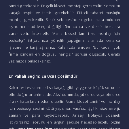
tamiri gerekebilir. Engelli klozeti montajı gerekebilir. Kombi su
kaçağı tespiti ve tamiri gerekebilir. Filtreli taharet musluğu
montajı gerekebilir. Şehir şebekesinden gelen suda bulunan
aşındırıcı maddeler, değdiği tüm conta ve demir borulara
zarar verir. İnternette "Asma klozet tamiri ve montajı için
tesisatçı" ihtiyacınıza yönelik yaptığınız aramada onlarca
işletme ile karşılaşırsınız. Kafanızda aniden "bu kadar çok
firma içinden en doğrusu hangisi" sorusu oluşacak. Cevabı
yazımızda bulacaksınız.
En Pahalı Seçim: En Ucuz Çözümdür
Kalorifer tesisatındaki su kaçağı gibi, yaygın ve küçük sorunlar
bile doğru onarılmalıdır. Aksi durumda, yüzlerce veya binlerce
liralık hasarlara neden olabilir. Asma klozet tamiri ve montajı
için tesisatçı seçimi kötü yapılırsa, vasıfsız işçilik, size enerji,
zaman ve para kaybettirebilir. Arızayı kolayca çözmek
istiyorsanız, sorunu en uygun şekilde halledebilecek, bizim
gibi
usta tesisatçılara
emanet edin, rahat edin. Asma klozet