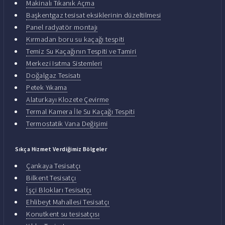
Makinalı Tıkanık Açma
Başkentgaz tesisat eksiklerinin düzeltilmesi
Panel radyatör montajı
Kırmadan boru su kaçağı tespiti
Temiz Su Kaçağının Tespiti ve Tamiri
Merkezi Isıtma Sistemleri
Doğalgaz Tesisatı
Petek Yıkama
Alaturkayı Klozete Çevirme
Termal Kamera İle Su Kaçağı Tespiti
Termostatik Vana Değişimi
Sıkça Hizmet Verdiğimiz Bölgeler
Çankaya Tesisatçı
Bilkent Tesisatçı
İşçi Blokları Tesisatçı
Ehlibeyt Mahallesi Tesisatçı
Konutkent su tesisatçısı