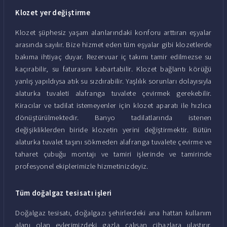
Klozet yer değiştirme
Klozet şüphesiz yaşam alanlarındaki konforu arttıran eşyalar
arasında sayılır. Bize hizmet eden tüm eşyalar gibi klozetlerde
bakıma ihtiyaç duyar. Rezervuar iç takımı tamir edilmezse su
kaçırabilir, su faturasını kabartabilir. Klozet bağlantı körüğü
yanlış yapıldıysa atık su sızdırabilir. Yaşlılık sorunları dolayısıyla
alaturka tuvaleti alafranga tuvalete çevirmek gerekebilir.
Kiracılar ve tadilat istemeyenler için klozet aparatı ile hızlıca
dönüştürülmektedir. Banyo tadilatlarında istenen
değişikliklerden biride klozetin yerini değiştirmektir. Bütün
alaturka tuvalet taşını sökmeden alafranga tuvalete çevirme ve
taharet çubuğu montajı ve tamiri işlerinde ve tamirinde
profesyonel ekiplerimizle hizmetinizdeyiz.
Tüm doğalgaz tesisatı işleri
Doğalgaz tesisatı, doğalgazı şehirlerdeki ana hattan kullanım
alanı olan evlerimizdeki gazla çalışan cihazlara ulaştırır.