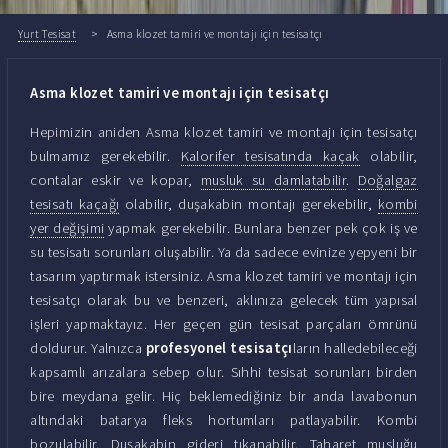
Yurt Tesisat
Asma klozet tamiri ve montajı için tesisatçı
Asma klozet tamiri ve montajı için tesisatçı
Hepimizin aniden Asma klozet tamiri ve montajı için tesisatçı
bulmamız gerekebilir.
Kalorifer tesisatında kaçak
olabilir,
contalar eskir ve kopar,
musluk su damlatabilir
.
Doğalgaz
tesisatı kaçağı
olabilir, duşakabin montajı gerekebilir,
kombi
yer değişimi
yapmak gerekebilir. Bunlara benzer pek çok iş ve
su tesisatı sorunları oluşabilir. Ya da sadece evinize yepyeni bir
tasarım yaptırmak istersiniz. Asma klozet tamiri ve montajı için
tesisatçı olarak bu ve benzeri, aklınıza gelecek tüm yapısal
işleri yapmaktayız. Her geçen gün tesisat parçaları ömrünü
doldurur. Yalnızca
profesyonel tesisatçı
ların halledebileceği
kapsamlı arızalara sebep olur. Sıhhi tesisat sorunları birden
bire meydana gelir. Hiç beklemediğiniz bir anda lavabonun
altındaki batarya fleks hortumları patlayabilir. Kombi
bozulabilir. Duşakabin gideri tıkanabilir. Taharet musluğu