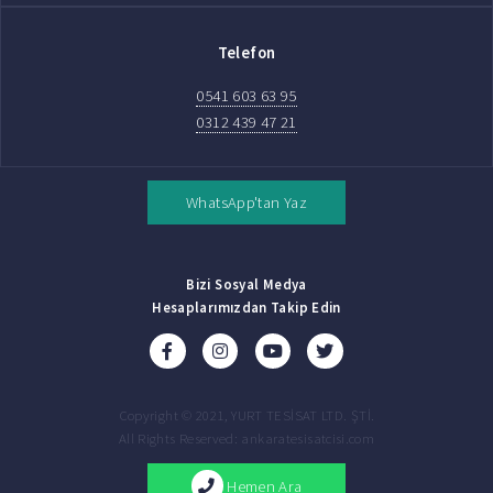
Telefon
0541 603 63 95
0312 439 47 21
WhatsApp'tan Yaz
Bizi Sosyal Medya
Hesaplarımızdan Takip Edin
Copyright © 2021, YURT TESİSAT LTD. ŞTİ.
All Rights Reserved: ankaratesisatcisi.com
Hemen Ara