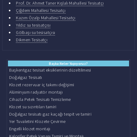
Prof. Dr. Ahmet Taner Kışlalı Mahallesi Tesisatçı
Çiğdem Mahallesi Tesisatçı
Kazım Özalp Mahallesi Tesisatçı
Yıldız su tesisatçısı
Gölbaşı su tesisatçısı
Dikmen Tesisatçı
Başka Neler Yapıyoruz?
Başkentgaz tesisat eksiklerinin düzeltilmesi
Doğalgaz Tesisatı
Klozet rezervuar iç takımı değişimi
Alüminyum radyatör montajı
Cihazla Petek Tesisatı Temizleme
Klozet su sızıntıları tamiri
Doğalgaz tesisatı gaz kaçağı tespit ve tamiri
Yer Tuvaletini Klozete Çevirme
Engelli klozet montajı
Kalorifer Petek Vanası Tamiri ve Montajı