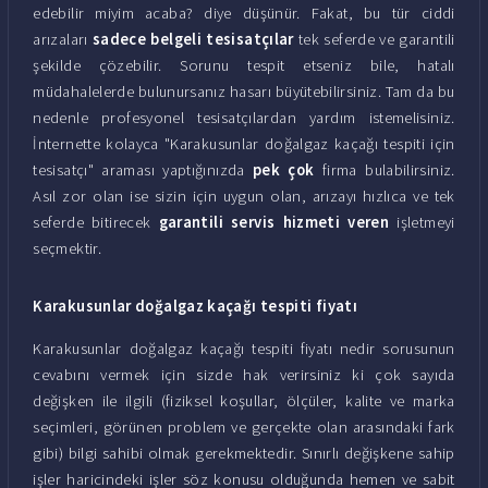
edebilir miyim acaba? diye düşünür. Fakat, bu tür ciddi
arızaları
sadece belgeli tesisatçılar
tek seferde ve garantili
şekilde çözebilir. Sorunu tespit etseniz bile, hatalı
müdahalelerde bulunursanız hasarı büyütebilirsiniz. Tam da bu
nedenle profesyonel tesisatçılardan yardım istemelisiniz.
İnternette kolayca "Karakusunlar doğalgaz kaçağı tespiti için
tesisatçı" araması yaptığınızda
pek çok
firma bulabilirsiniz.
Asıl zor olan ise sizin için uygun olan, arızayı hızlıca ve tek
seferde bitirecek
garantili servis hizmeti veren
işletmeyi
seçmektir.
Karakusunlar doğalgaz kaçağı tespiti fiyatı
Karakusunlar doğalgaz kaçağı tespiti fiyatı nedir sorusunun
cevabını vermek için sizde hak verirsiniz ki çok sayıda
değişken ile ilgili (fiziksel koşullar, ölçüler, kalite ve marka
seçimleri, görünen problem ve gerçekte olan arasındaki fark
gibi) bilgi sahibi olmak gerekmektedir. Sınırlı değişkene sahip
işler haricindeki işler söz konusu olduğunda hemen ve sabit