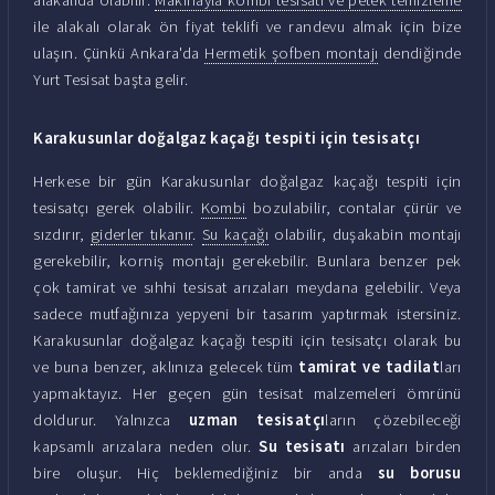
ile alakalı olarak ön fiyat teklifi ve randevu almak için bize
ulaşın. Çünkü Ankara'da
Hermetik şofben montajı
dendiğinde
Yurt Tesisat başta gelir.
Karakusunlar doğalgaz kaçağı tespiti için tesisatçı
Herkese bir gün Karakusunlar doğalgaz kaçağı tespiti için
tesisatçı gerek olabilir.
Kombi
bozulabilir, contalar çürür ve
sızdırır,
giderler tıkanır
.
Su kaçağı
olabilir, duşakabin montajı
gerekebilir, korniş montajı gerekebilir. Bunlara benzer pek
çok tamirat ve sıhhi tesisat arızaları meydana gelebilir. Veya
sadece mutfağınıza yepyeni bir tasarım yaptırmak istersiniz.
Karakusunlar doğalgaz kaçağı tespiti için tesisatçı olarak bu
ve buna benzer, aklınıza gelecek tüm
tamirat ve tadilat
ları
yapmaktayız. Her geçen gün tesisat malzemeleri ömrünü
doldurur. Yalnızca
uzman tesisatçı
ların çözebileceği
kapsamlı arızalara neden olur.
Su tesisatı
arızaları birden
bire oluşur. Hiç beklemediğiniz bir anda
su borusu