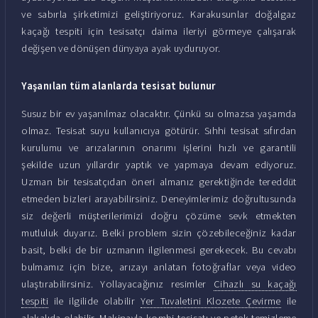
ve sabırla şirketimizi geliştiriyoruz. Karakusunlar doğalgaz
kaçağı tespiti için tesisatçı daima ileriyi görmeye çalışarak
değişen ve dönüşen dünyaya ayak uyduruyor.
Yaşanılan tüm alanlarda tesisat bulunur
Susuz bir ev yaşanılmaz olacaktır. Çünkü su olmazsa yaşamda
olmaz. Tesisat suyu kullanıcıya götürür. Sıhhi tesisat sıfırdan
kurulumu ve arızalarının onarımı işlerini hızlı ve garantili
şekilde uzun yıllardır yaptık ve yapmaya devam ediyoruz.
Uzman bir tesisatçıdan öneri almanız gerektiğinde tereddüt
etmeden bizleri arayabilirsiniz. Deneyimlerimiz doğrultusunda
siz değerli müşterilerimizi doğru çözüme sevk etmekten
mutluluk duyarız. Belki problem sizin çözebileceğiniz kadar
basit, belki de bir uzmanın ilgilenmesi gerekecek. Bu cevabı
bulmamız için bize, arızayı anlatan fotoğraflar veya video
ulaştırabilirsiniz. Yollayacağınız resimler
Cihazlı su kaçağı
tespiti
ile ilgilide olabilir
Yer Tuvaletini Klozete Çevirme
ile
alakalıda olabilir.
Makinayla kombi tesisatı ve petek temizleme