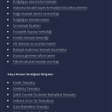
Doğalgaz ana kolon tesisatı
Alaturka tuvalet taşını kırmadan klozete çevirme
Kuğu musluk tamiri ve montajı
Doğalgaz tesisatı ustası
Su tesisatı fiyatları
Foseptik kuyusu temizliği
Kombi tesisatı temizliği
Alt daireye su sızıntısı tamiri
Bulaşık makinası tesisatı hazırlama
Duvara gömme sifon tamiri
Filtreli taharet musluk montajı
Sıkça Hizmet Verdiğimiz Bölgeler
Emek Tesisatçı
Ümitköy Tesisatçı
Şehit Cevdet Özdemir Mahallesi Tesisatçı
Ankara Ucuz Su Tesisatçısı
Gazi Mahallesi Tesisatçı