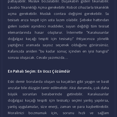
patlayabilir. Musluk bozulabilir. Duşakabin gideri tıkanabilir.
Lavabo Tıkanıklığı Açma gerekebilir. Robot cihazlarla tıkanıklık
açma gerekebilir. Musluk contası değişimi gerekebilir. Su
tesisatı arıza tespit için usta lazım olabilir. Şebeke hattından
gelen sudaki aşındırıcı maddeler, suyun değdiği tüm tesisat
elemanlarında hasar oluşturur. İnternette "Karakusunlar
doğalgaz kaçağı tespiti için tesisatçı" ihtiyacınıza yönelik
yaptığınız aramada sayısız seçenek olduğunu görürsünüz.
Kafanızda aniden "bu kadar sonuç içinden en iyisi hangisi"
sorusu oluşacak. Cevabı yazımızda…
En Pahalı Seçim: En Ucuz Çözümdür
Eski demir borularda oluşan su kaçakları gibi yaygın ve basit
arızalar bile düzgün tamir edilmelidir. Aksi durumda, çok daha
büyük sorunları beraberinde getirebilir. Karakusunlar
doğalgaz kaçağı tespiti için tesisatçı seçimi yanlış yapılırsa,
yanlış uygulamalar, size enerji, zaman ve para kaybettirebilir.
Moralinizi bozmamak için, sorunu hızlı ve sağlam