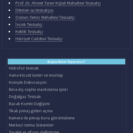
Prof. Dr. Ahmet Taner Kışlalı Mahallesi Tesisatçı
Dikmen su tesisatçısı
Osman Temiz Mahallesi Tesisatçı
İncek Tesisatçı
Keklik Tesisatçı
Hürriyet Caddesi Tesisatçı
Başka Neler Yapıyoruz?
Hidrofor tesisatı
Asma klozet tamiri ve montajı
Komple Dekorasyon
Bina dış cephe mantolama işleri
Doğalgaz Tesisatı
Bacalı Kombi Değişimi
Tıkalı pimaş gideri açma
Kamera ile pimaş boru görüntüleme
Merkezi Isıtma Sistemleri
Tuvalet es sifonu değiştirme