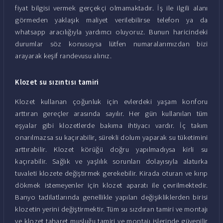
fiyat bilgisi vermek gerçekçi olmamaktadır. İş ile ilgili alanı
görmeden yaklaşık maliyet verilebilirse telefon ya da
whatsapp aracılığıyla yardımcı oluyoruz. Bunun haricindeki
durumlar söz konusuysa lütfen numaralarımızdan bizi
arayarak keşif randevusu alınız.
Klozet su sızıntısı tamiri
Klozet kullanan çoğunluk için evlerdeki yaşam konforu
arttıran gereçler arasında sayılır. Her gün kullanılan tüm
eşyalar gibi klozetlerde bakıma ihtiyacı vardır. İç takım
onarılmazsa su kaçırabilir, sürekli dolum yaparak su tüketimini
arttırabilir. Klozet körüğü doğru yapılmadıysa kirli su
kaçırabilir. Sağlık ve yaşlılık sorunları dolayısıyla alaturka
tuvaleti klozete değiştirmek gerekebilir. Kirada oturan ve kırıp
dökmek istemeyenler için klozet aparatı ile çevrilmektedir.
Banyo tadilatlarında genellikle yapılan değişikliklerden birisi
klozetin yerini değiştirmektir. Tüm su sızdıran tamiri ve montajı
ve klozet taharet musluğu tamiri ve montajı işlerinde güvenilir