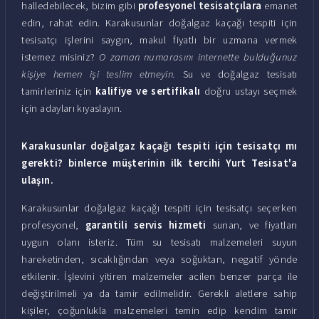
halledebilecek, bizim gibi
profesyonel tesisatçılara
emanet
edin, rahat edin. Karakusunlar doğalgaz kaçağı tespiti için
tesisatçı işlerini saygın, makul fiyatlı bir uzmana vermek
istemez misiniz?
O zaman numarasını internette bulduğunuz
kişiye hemen işi teslim etmeyin.
Su ve doğalgaz tesisatı
tamirleriniz için
kalifiye ve sertifikalı
doğru ustayı seçmek
için adayları kıyaslayın.
Karakusunlar doğalgaz kaçağı tespiti için tesisatçı mı
gerekti? binlerce müşterinin ilk tercihi Yurt Tesisat'a
ulaşın.
Karakusunlar doğalgaz kaçağı tespiti için tesisatçı seçerken
profesyonel,
garantili servis hizmeti
sunan, ve fiyatları
uygun olanı isteriz. Tüm su tesisatı malzemeleri suyun
hareketinden, sıcaklığından veya soğuktan, negatif yönde
etkilenir. İşlevini yitiren malzemeler acilen benzer parça ile
değiştirilmeli ya da tamir edilmelidir. Gerekli aletlere sahip
kişiler, çoğunlukla malzemeleri temin edip kendim tamir