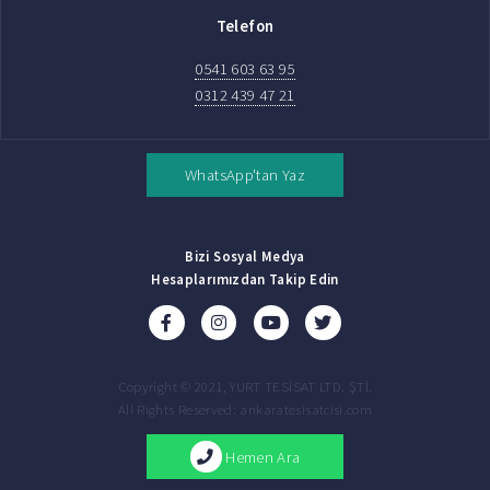
Telefon
0541 603 63 95
0312 439 47 21
WhatsApp'tan Yaz
Bizi Sosyal Medya
Hesaplarımızdan Takip Edin
Copyright © 2021, YURT TESİSAT LTD. ŞTİ.
All Rights Reserved: ankaratesisatcisi.com
Hemen Ara