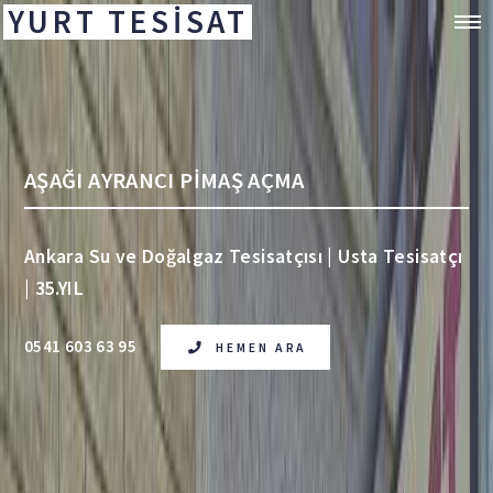
YURT TESİSAT
AŞAĞI AYRANCI PİMAŞ AÇMA
Ankara Su ve Doğalgaz Tesisatçısı | Usta Tesisatçı
| 35.YIL
0541 603 63 95
HEMEN ARA