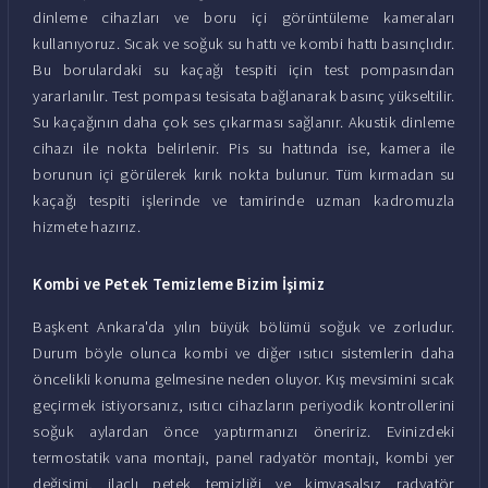
dinleme cihazları ve boru içi görüntüleme kameraları
kullanıyoruz. Sıcak ve soğuk su hattı ve kombi hattı basınçlıdır.
Bu borulardaki su kaçağı tespiti için test pompasından
yararlanılır. Test pompası tesisata bağlanarak basınç yükseltilir.
Su kaçağının daha çok ses çıkarması sağlanır. Akustik dinleme
cihazı ile nokta belirlenir. Pis su hattında ise, kamera ile
borunun içi görülerek kırık nokta bulunur. Tüm kırmadan su
kaçağı tespiti işlerinde ve tamirinde uzman kadromuzla
hizmete hazırız.
Kombi ve Petek Temizleme Bizim İşimiz
Başkent Ankara'da yılın büyük bölümü soğuk ve zorludur.
Durum böyle olunca kombi ve diğer ısıtıcı sistemlerin daha
öncelikli konuma gelmesine neden oluyor. Kış mevsimini sıcak
geçirmek istiyorsanız, ısıtıcı cihazların periyodik kontrollerini
soğuk aylardan önce yaptırmanızı öneririz. Evinizdeki
termostatik vana montajı, panel radyatör montajı, kombi yer
değişimi, ilaçlı petek temizliği ve kimyasalsız radyatör