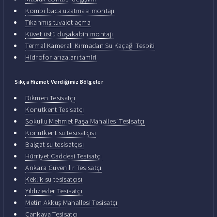
Kombi baca uzatması montajı
Tıkanmış tuvalet açma
Küvet üstü duşakabin montajı
Termal Kameralı Kırmadan Su Kaçağı Tespiti
Hidrofor arızaları tamiri
Sıkça Hizmet Verdiğimiz Bölgeler
Dikmen Tesisatçı
Konutkent Tesisatçı
Sokullu Mehmet Paşa Mahallesi Tesisatçı
Konutkent su tesisatçısı
Balgat su tesisatçısı
Hürriyet Caddesi Tesisatçı
Ankara Güvenilir Tesisatçı
Keklik su tesisatçısı
Yıldızevler Tesisatçı
Metin Akkuş Mahallesi Tesisatçı
Çankaya Tesisatçı