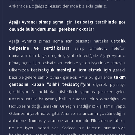
Ankara'da
Doğalgaz Tesisatı
denince biz akla geliriz.
Aşağı Ayrancı pimaş açma için tesisatçı tercihinde göz
önünde bulundurulması gereken noktalar
Aşağı Ayrancı pimaş açma için tesisatçı mutlaka
ustalık
belgesine ve sertifikalara
sahip olmalıdır. Telefon
numarasından başka hiçbir şeyini bilmediğiniz Aşağı Ayrancı
pimaş açma için tesisatçısını evinize ya da işyerinize almayın.
Ülkemizde
tesisatçılık mesleğini icra etmek için
gerekli
bazı belgelere sahip olmak gerekir. Ama bu günlerde
takım
çantasını kapan "sıhhi tesisatçı"yım
diyerek piyasaya
çıkabiliyor. Bu noktada müşterilerin yapması gereken gelen
ustanın ustalık belgesini, belli bir adresi olup olmadığını ve
tecrübesini doğrulamaktır. Örneğin aradığınız kişi tamiri yaptı.
Ödemesini yaptınız ve gitti. Ama sonra arızanın çözülmediğini
anladınız. Numarayı aradınız ama açmadı. Elinizde ne fatura,
ne de işyeri adresi var. Sadece bir telefon numarasıyla
kalakaldınız. Hemen yeni bir Aşağı Ayrancı pimaş açma için