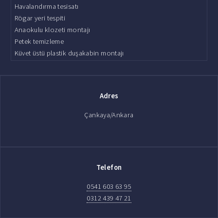
Havalandırma tesisatı
Rögar yeri tespiti
Anaokulu klozeti montajı
Petek temizleme
Küvet üstü plastik duşakabin montajı
Adres
Çankaya/Ankara
Telefon
0541 603 63 95
0312 439 47 21