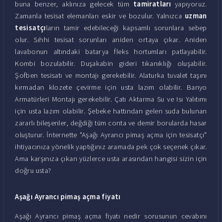
buna benzer, aklınıza gelecek tüm
tamiratları
yapıyoruz.
Zamanla tesisat elemanları eskir ve bozulur. Yalnızca
uzman
tesisatçı
ların tamir edebileceği kapsamlı sorunlara sebep
olur. Sıhhi tesisat sorunları aniden ortaya çıkar. Aniden
lavabonun altındaki batarya fleks hortumları patlayabilir.
Kombi bozulabilir. Duşakabin gideri tıkanıklığı oluşabilir.
Şofben tesisatı ve montajı gerekebilir. Alaturka tuvalet taşını
kırmadan klozete çevirme için usta lazım olabilir. Banyo
Armatürleri Montajı gerekebilir. Çatı Aktarma Su ve Isı Yalıtımı
için usta lazım olabilir. Şebeke hattından gelen suda bulunan
zararlı bileşenler, değdiği tüm conta ve demir borularda hasar
oluşturur. İnternette "Aşağı Ayrancı pimaş açma için tesisatçı"
ihtiyacınıza yönelik yaptığınız aramada pek çok seçenek çıkar.
Ama karşınıza çıkan yüzlerce usta arasından hangisi sizin için
doğru usta?
Aşağı Ayrancı pimaş açma fiyatı
Aşağı Ayrancı pimaş açma fiyatı nedir sorusunun cevabını