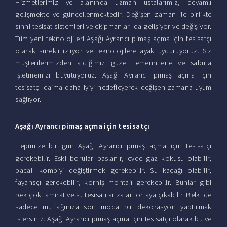
Hizmetlerimiz ve alanında uzman ustalarımız, devamlı
gelişmekte ve güncellenmektedir. Değişen zaman ile birlikte
sıhhi tesisat sistemleri ve ekipmanları da gelişiyor ve değişiyor.
Tüm yeni teknolojileri Aşağı Ayrancı pimaş açma için tesisatçı
olarak sürekli izliyor ve teknolojilere ayak uyduruyoruz. Siz
müşterilerimizden aldığımız güzel temennilerle ve sabırla
işletmemizi büyütüyoruz. Aşağı Ayrancı pimaş açma için
tesisatçı daima daha iyiyi hedefleyerek değişen zamana uyum
sağlıyor.
Aşağı Ayrancı pimaş açma için tesisatçı
Hepimize bir gün Aşağı Ayrancı pimaş açma için tesisatçı
gerekebilir.
Eski borular
paslanır,
evde gaz kokusu
olabilir,
bacalı kombiyi değiştirmek
gerekebilir.
Su kaçağı
olabilir,
fayansçı gerekebilir, korniş montajı gerekebilir. Bunlar gibi
pek çok tamirat ve su tesisatı arızaları ortaya çıkabilir. Belki de
sadece mutfağınıza son moda bir dekorasyon yaptırmak
istersiniz. Aşağı Ayrancı pimaş açma için tesisatçı olarak bu ve