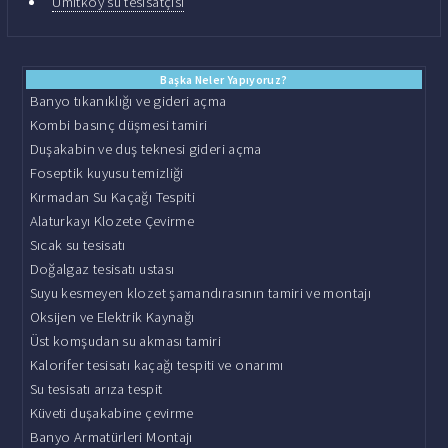
Ümitköy su tesisatçısı
Başka Neler Yapıyoruz?
Banyo tıkanıklığı ve gideri açma
Kombi basınç düşmesi tamiri
Duşakabin ve duş teknesi gideri açma
Foseptik kuyusu temizliği
Kırmadan Su Kaçağı Tespiti
Alaturkayı Klozete Çevirme
Sıcak su tesisatı
Doğalgaz tesisatı ustası
Suyu kesmeyen klozet şamandırasının tamiri ve montajı
Oksijen ve Elektrik Kaynağı
Üst komşudan su akması tamiri
Kalorifer tesisatı kaçağı tespiti ve onarımı
Su tesisatı arıza tespit
Küveti duşakabine çevirme
Banyo Armatürleri Montajı