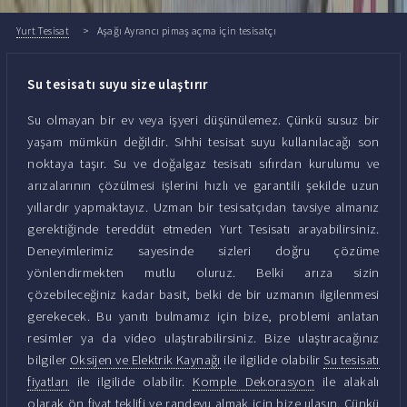
Yurt Tesisat
Aşağı Ayrancı pimaş açma için tesisatçı
Su tesisatı suyu size ulaştırır
Su olmayan bir ev veya işyeri düşünülemez. Çünkü susuz bir
yaşam mümkün değildir. Sıhhi tesisat suyu kullanılacağı son
noktaya taşır. Su ve doğalgaz tesisatı sıfırdan kurulumu ve
arızalarının çözülmesi işlerini hızlı ve garantili şekilde uzun
yıllardır yapmaktayız. Uzman bir tesisatçıdan tavsiye almanız
gerektiğinde tereddüt etmeden Yurt Tesisatı arayabilirsiniz.
Deneyimlerimiz sayesinde sizleri doğru çözüme
yönlendirmekten mutlu oluruz. Belki arıza sizin
çözebileceğiniz kadar basit, belki de bir uzmanın ilgilenmesi
gerekecek. Bu yanıtı bulmamız için bize, problemi anlatan
resimler ya da video ulaştırabilirsiniz. Bize ulaştıracağınız
bilgiler
Oksijen ve Elektrik Kaynağı
ile ilgilide olabilir
Su tesisatı
fiyatları
ile ilgilide olabilir.
Komple Dekorasyon
ile alakalı
olarak ön fiyat teklifi ve randevu almak için bize ulaşın. Çünkü