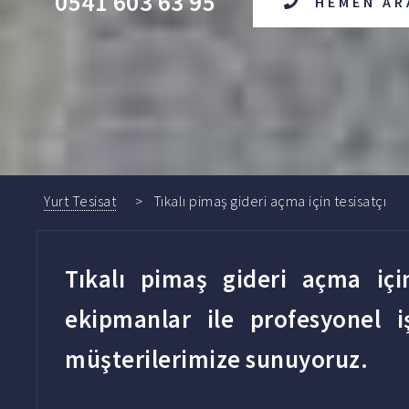
0541 603 63 95
HEMEN AR
Yurt Tesisat
Tıkalı pimaş gideri açma için tesisatçı
Tıkalı pimaş gideri açma içi
ekipmanlar ile profesyonel iş
müşterilerimize sunuyoruz.