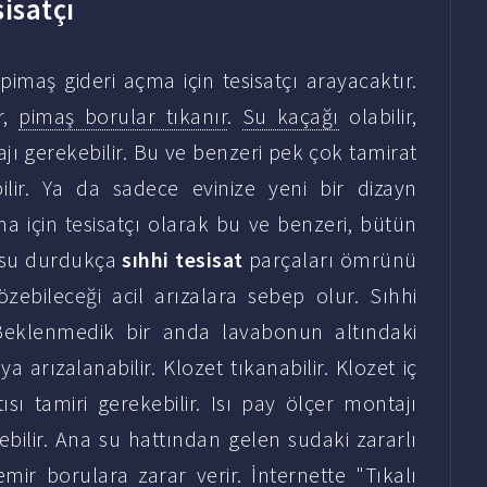
isatçı
pimaş gideri açma için tesisatçı arayacaktır.
r,
pimaş borular tıkanır
.
Su kaçağı
olabilir,
jı gerekebilir. Bu ve benzeri pek çok tamirat
ilir. Ya da sadece evinize yeni bir dizayn
ma için tesisatçı olarak bu ve benzeri, bütün
e su durdukça
sıhhi tesisat
parçaları ömrünü
özebileceği acil arızalara sebep olur. Sıhhi
 Beklenmedik bir anda lavabonun altındaki
a arızalanabilir. Klozet tıkanabilir. Klozet iç
ısı tamiri gerekebilir. Isı pay ölçer montajı
ebilir. Ana su hattından gelen sudaki zararlı
ir borulara zarar verir. İnternette "Tıkalı