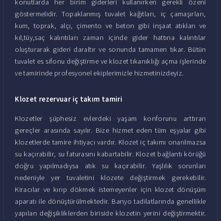
konutlarda her birim giderleri kullanırken gerekli özeni
göstermelidir. Topaklanmış tuvalet kağıtları, iç çamaşırları,
kum, toprak, alçı, çimento ve beton gibi inşaat atıkları ve
kıl,tüy,saç kalıntıları zaman içinde gider hattına kalıntılar
oluşturarak gideri daraltır ve sonunda tamamen tıkar. Bütün
tuvalet es sifonu değiştirme ve klozet tıkanıklığı açma işlerinde
ve tamirinde profesyonel ekiplerimizle hizmetinizdeyiz.
Klozet rezervuar iç takım tamiri
Klozetler şüphesiz evlerdeki yaşam konforunu arttıran
gereçler arasında sayılır. Bize hizmet eden tüm eşyalar gibi
klozetlerde tamire ihtiyacı vardır. Klozet iç takımı onarılmazsa
su kaçırabilir, su faturasını kabartabilir. Klozet bağlantı körüğü
doğru yapılmadıysa atık su kaçırabilir. Yaşlılık sorunları
nedeniyle yer tuvaletini klozete değiştirmek gerekebilir.
Kiracılar ve kırıp dökmek istemeyenler için klozet dönüşüm
aparatı ile dönüştürülmektedir. Banyo tadilatlarında genellikle
yapılan değişikliklerden biriside klozetin yerini değiştirmektir.