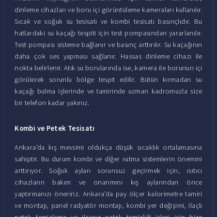
dinleme cihazları ve boru içi görüntüleme kameraları kullanılır.
Sıcak ve soğuk su tesisatı ve kombi tesisatı basınçlıdır. Bu
hatlardaki su kaçağı tespiti için test pompasından yararlanılır.
Test pompası sisteme bağlanır ve basınç arttırılır. Su kaçağının
daha çok ses yapması sağlanır. Hassas dinleme cihazı ile
nokta belirlenir. Atık su borularında ise, kamera ile borunun içi
görülerek sorunlu bölge tespit edilir. Bütün kırmadan su
kaçağı bulma işlerinde ve tamirinde uzman kadromuzla size
bir telefon kadar yakınız.
Kombi ve Petek Tesisatı
Ankara'da kış mevsimi oldukça düşük sıcaklık ortalamasına
sahiptir. Bu durum kombi ve diğer ısıtma sistemlerin önemini
arttırıyor. Soğuk ayları sorunsuz geçirmek için, ısıtıcı
cihazların bakım ve onarımını kış aylarından önce
yaptırmanızı öneririz. Ankara'da pay ölçer kalorimetre tamiri
ve montajı, panel radyatör montajı, kombi yer değişimi, ilaçlı
petek temizleme ve ilaçsız petek temizliği işleri için bize