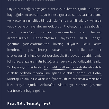
Suyun olmadığı bir yaşam alanı düşünülemez. Çünkü su hayat
kaynağıdır. Su tesisatı suyu bizlere götürür. Su tesisatı kurulumu
ve kaçaklarının düzeltilmesi işlerini garantili olarak yıllardır
yaptık ve yapmaya devam ediyoruz. Profesyonel tesisatçıdan
öneri alacağınız zaman çekinmeden Yurt Tesisatı
arayabilirsiniz. Deneyimlerimiz sayesinde sizleri doğru
çözüme yönlendirmekten kıvanç duyarız. Belki arıza
kendinizin çözebileceği kadar basit, belki de bir
profesyonelin incelemesi gerekecek. Bu cevabı bulabilmemiz
için bize, arızayı anlatır fotoğraflar veya video yollayabilirsiniz.
Yollayacağınız videolar
Hermetik şofben tesisatı
ile alakalıda
olabilir
Şofben montajı
ile ilgilide olabilir.
Kombi ve Petek
Montajı
ile alakalı olarak ön fiyat teklifi ve randevu almak için
bizi arayın. Çünkü Ankara'da
Alaturkayı Klozete Çevirme
denince biz başta geliriz.
Reşit Galip Tesisatçı fiyatı