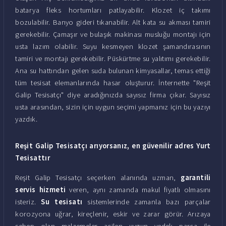
batarya fleks hortumları patlayabilir. Klozet iç takımı
bozulabilir. Banyo gideri tıkanabilir. Alt kata su akması tamiri
gerekebilir. Çamaşır ve bulaşık makinası musluğu montajı için
usta lazım olabilir. Suyu kesmeyen klozet şamandırasının
tamiri ve montajı gerekebilir. Püskürtme su yalıtımı gerekebilir.
Ana su hattından gelen suda bulunan kimyasallar, temas ettiği
tüm tesisat elemanlarında hasar oluşturur. İnternette "Reşit
Galip Tesisatçı" diye aradığınızda sayısız firma çıkar. Sayısız
usta arasından, sizin için uygun seçimi yapmanız için bu yazıyı
yazdık.
Reşit Galip Tesisatçı arıyorsanız, en güvenilir adres Yurt
Tesisattır
Reşit Galip Tesisatçı seçerken alanında uzman,
garantili
servis hizmeti
veren, aynı zamanda makul fiyatlı olmasını
isteriz.
Su tesisatı
sistemlerinde zamanla bazı parçalar
korozyona uğrar, kireçlenir, eskir ve zarar görür. Arızaya
sebep olan malzemeler acilen uygun yedek parça ile