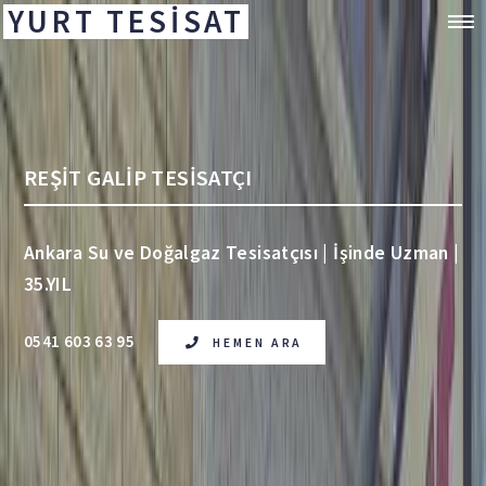
YURT TESİSAT
REŞİT GALİP TESİSATÇI
Ankara Su ve Doğalgaz Tesisatçısı | İşinde Uzman |
35.YIL
0541 603 63 95
HEMEN ARA