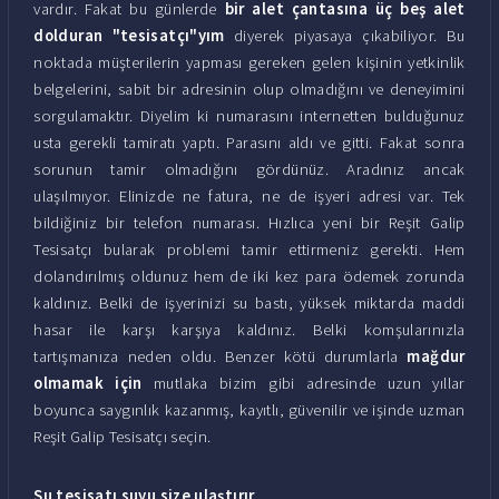
vardır. Fakat bu günlerde
bir alet çantasına üç beş alet
dolduran "tesisatçı"yım
diyerek piyasaya çıkabiliyor. Bu
noktada müşterilerin yapması gereken gelen kişinin yetkinlik
belgelerini, sabit bir adresinin olup olmadığını ve deneyimini
sorgulamaktır. Diyelim ki numarasını internetten bulduğunuz
usta gerekli tamiratı yaptı. Parasını aldı ve gitti. Fakat sonra
sorunun tamir olmadığını gördünüz. Aradınız ancak
ulaşılmıyor. Elinizde ne fatura, ne de işyeri adresi var. Tek
bildiğiniz bir telefon numarası. Hızlıca yeni bir Reşit Galip
Tesisatçı bularak problemi tamir ettirmeniz gerekti. Hem
dolandırılmış oldunuz hem de iki kez para ödemek zorunda
kaldınız. Belki de işyerinizi su bastı, yüksek miktarda maddi
hasar ile karşı karşıya kaldınız. Belki komşularınızla
tartışmanıza neden oldu. Benzer kötü durumlarla
mağdur
olmamak için
mutlaka bizim gibi adresinde uzun yıllar
boyunca saygınlık kazanmış, kayıtlı, güvenilir ve işinde uzman
Reşit Galip Tesisatçı seçin.
Su tesisatı suyu size ulaştırır