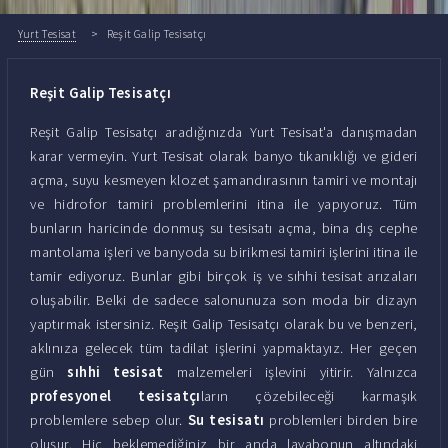
Yurt Tesisat
Reşit Galip Tesisatçı
Reşit Galip Tesisatçı
Reşit Galip Tesisatçı aradığınızda Yurt Tesisat'a danışmadan
karar vermeyin. Yurt Tesisat olarak banyo tıkanıklığı ve gideri
açma, suyu kesmeyen klozet şamandırasının tamiri ve montajı
ve hidrofor tamiri problemlerini itina ile yapıyoruz. Tüm
bunların haricinde donmuş su tesisatı açma, bina dış cephe
mantolama işleri ve banyoda su birikmesi tamiri işlerini itina ile
tamir ediyoruz. Bunlar gibi birçok iş ve sıhhi tesisat arızaları
oluşabilir. Belki de sadece salonunuza son moda bir dizayn
yaptırmak istersiniz. Reşit Galip Tesisatçı olarak bu ve benzeri,
aklınıza gelecek tüm tadilat işlerini yapmaktayız. Her geçen
gün
sıhhi tesisat
malzemeleri işlevini yitirir. Yalnızca
profesyonel tesisatçı
ların çözebileceği karmaşık
problemlere sebep olur.
Su tesisatı
problemleri birden bire
oluşur. Hiç beklemediğiniz bir anda lavabonun altındaki