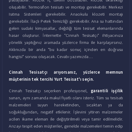
oluşabilir. Termosifon tesisatı ve montajı gerekebilir. Merkezi
Isıtma Sistemleri gerekebilir. Anaokulu klozeti montajı
gerekebilir. İlaçlı Petek Temizliği gerekebilir. Ana su hattından
gelen sudaki kimyasallar, değdiği tüm tesisat elemanlarında
hasar oluşturur. İnternette "Cinnah Tesisatçı" ihtiyacınıza
yönelik yaptığınız aramada yüzlerce firma ile karşılaşırsınız.
Aklınızda bir anda "bu kadar sonuç içinden en doğrusu
hangisi" sorusu oluşacak. Cevabı yazımızda…
Cinnah Tesisatçı arıyorsanız, yüzlerce
memnun
müşteri
nin tek tercihi Yurt Tesisat'ı seçin.
Cinnah Tesisatçı seçerken profesyonel,
garantili işçilik
sunan, aynı zamanda makul fiyatlı olanı isteriz. Tüm su tesisatı
malzemeleri suyun hareketinden, sıcaktan ya da
soğukluğundan, negatif etkilenir. İşlevini yitiren malzemeler
acilen ikame eleman ile değiştirilmeli veya tamir edilmelidir.
Arızayı tespit eden müşteriler, genelde malzemeleri temin edip