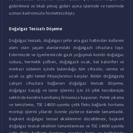
giderilmesi ve tıkalı pimaş gideri açma işlerinde ve tamirinde
uzman kadromuzla hizmetinizdeyiz.
Doğalgaz Tesisatı Döşeme
Doğalgaz tesisatı, doğalgazı şehir ana gaz hattından kullanım
alanı olan yaşam alanlarındaki doğalgazlı cihazlara taşır.
Evlerimizde ve işyerlerimizde gazlı yoğuşmalı kombi doğalgaz
sobası, hermetik şofben, doğalgazlı ocak, kat kaloriferi ve
merkezi sistemin içinde bulunduğu tüm cihazlar, ısınma ve
sıcak su gibi temel ihtiyaçlarımızı karşılar. Bütün doğalgazla
çalışan cihazlara bağlanan doğalgaz tesisatı döşeme,
doğalgaz kaçağı ve tamir işleriniz için 35 yıllık tecrübesiyle
sektörde kendini kanıtlamış firmamıza başvurun. Petek yıkama
ve temizleme, TSE 14800 uyumlu çelik fleks bağlantı hortumu
montajı işlerini yıllardır özenle yüzlerce dairede tamamladık.
Başkent doğalgaz tesisat eksiklerinin düzeltilmesi, başkent
doğalgaz tesisat eksikleri tamamlanması ve TSE 14800 uyumlu
çelik fleks bağlantı hortumu montajı tamir ve tadilatında