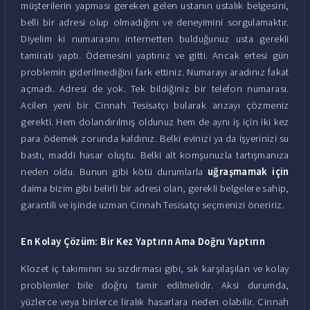
müşterilerin yapması gereken gelen ustanın ustalık belgesini,
belli bir adresi olup olmadığını ve deneyimini sorgulamaktır.
Diyelim ki numarasını internetten bulduğunuz usta gerekli
tamiratı yaptı. Ödemesini yaptınız ve gitti. Ancak ertesi gün
problemin giderilmediğini fark ettiniz. Numarayı aradınız fakat
açmadı. Adresi de yok. Tek bildiğiniz bir telefon numarası.
Acilen yeni bir Cinnah Tesisatçı bularak arızayı çözmeniz
gerekti. Hem dolandırılmış oldunuz hem de aynı iş için iki kez
para ödemek zorunda kaldınız. Belki evinizi ya da işyerinizi su
bastı, maddi hasar oluştu. Belki alt komşunuzla tartışmanıza
neden oldu. Bunun gibi kötü durumlarla
uğraşmamak için
daima bizim gibi belirli bir adresi olan, gerekli belgelere sahip,
garantili ve işinde uzman Cinnah Tesisatçı seçmenizi öneririz.
En Kolay Çözüm: Bir Kez Yaptırın Ama Doğru Yaptırın
Klozet iç takımının su sızdırması gibi, sık karşılaşılan ve kolay
problemler bile doğru tamir edilmelidir. Aksi durumda,
yüzlerce veya binlerce liralık hasarlara neden olabilir. Cinnah