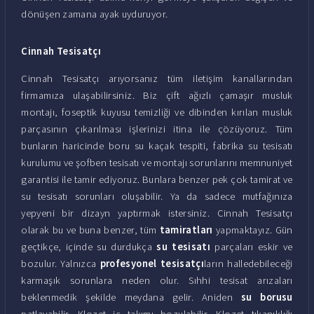
dönüşen zamana ayak uyduruyor.
Cinnah Tesisatçı
Cinnah Tesisatçı arıyorsanız tüm iletişim kanallarından
firmamıza ulaşabilirsiniz. Biz çift ağızlı çamaşır musluk
montajı, foseptik kuyusu temizliği ve dibinden kırılan musluk
parçasının çıkarılması işlerinizi itina ile çözüyoruz. Tüm
bunların haricinde boru su kaçak tespiti, fabrika su tesisatı
kurulumu ve şofben tesisatı ve montajı sorunlarını memnuniyet
garantisi ile tamir ediyoruz. Bunlara benzer pek çok tamirat ve
su tesisatı sorunları oluşabilir. Ya da sadece mutfağınıza
yepyeni bir dizayn yaptırmak istersiniz. Cinnah Tesisatçı
olarak bu ve buna benzer, tüm
tamiratları
yapmaktayız. Gün
geçtikçe, içinde su durdukça
su tesisatı
parçaları eskir ve
bozulur. Yalnızca
profesyonel tesisatçı
ların halledebileceği
karmaşık sorunlara neden olur. Sıhhi tesisat arızaları
beklenmedik şekilde meydana gelir. Aniden
su borusu
patlayabilir. Klozet iç takımı bozulabilir. Klozet tıkanıklığı