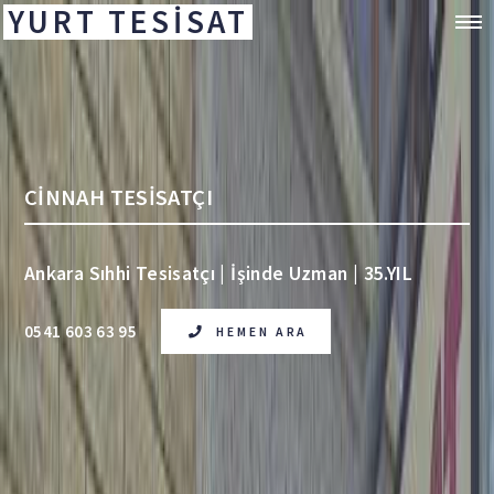
YURT TESİSAT
CİNNAH TESİSATÇI
Ankara Sıhhi Tesisatçı | İşinde Uzman | 35.YIL
0541 603 63 95
HEMEN ARA