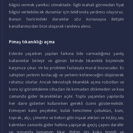
bilgisi vermek yanıltıcı olmaktadır. İlgili mahali görmeden fiyat
bilgisi verilebilecek durumlar için telefonda yardımcı oluyoruz.
Bunun haricindeki durumlar söz konusuysa iletişim
kanallarımızdan bize ulaşarak randevu alınız.
Pimaş tıkanıklığı açma
Evlerde yaşarken yapılan farkına bile varmadığımız yanlış
kullanımlar birleşir ve günün birinde tıkanıklık biçiminde
karşınıza çıkar. Ve bu problem fazlasıyla moral bozucudur. Ev
sahipleri yerlerin kırılacağı ve yerlerin kirleneceğini düşünerek
rahatsız olurlar. Ancak teknolojik tıkanıklık açma robotları ve
boru içi görüntüleme cihazları ile kırmadan dökmeden ve kısa
zamanda gider tıkanıklıkları açılır. Toplu yaşanılan yapılarda
her daire giderleri kullanırken gerekli özeni göstermelidir.
Erimeyen kalın peçeteler, kulak temizleme çubukları, kum,
toprak, alçı, çimento ve beton gibi inşaat atıkları ve kıl,tüy,saç
kalıntıları zamanla gider hattına yapışarak geçiş çapını daraltır
ve sonunda tamamen tıkar. Bütün pis koku tespiti ve