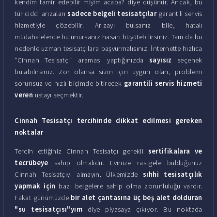
kendim tamir edebilir miyim acaba? diye düşünür. Ancak, bu
tür ciddi arızaları
sadece belgeli tesisatçılar
garantili servis
hizmetiyle çözebilir. Arızayı bulsanız bile, hatalı
müdahalelerde bulunursanız hasarı büyütebilirsiniz. Tam da bu
nedenle uzman tesisatçılara başvurmalısınız. İnternette hızlıca
"Cinnah Tesisatçı" araması yaptığınızda
sayısız
seçenek
bulabilirsiniz. Zor olansa sizin için uygun olan, problemi
sorunsuz ve hızlı biçimde bitirecek
garantili servis hizmeti
veren
ustayı seçmektir.
Cinnah Tesisatçı tercihinde dikkat edilmesi gereken
noktalar
Tercih ettiğiniz Cinnah Tesisatçı gerekli
sertifikalara ve
tecrübeye
sahip olmalıdır. Evinize rastgele bulduğunuz
Cinnah Tesisatçıyı almayın. Ülkemizde
sıhhi tesisatçılık
yapmak için
bazı belgelere sahip olma zorunluluğu vardır.
Fakat günümüzde
bir alet çantasına üç beş alet dolduran
"su tesisatçısı"yım
diye piyasaya çıkıyor. Bu noktada