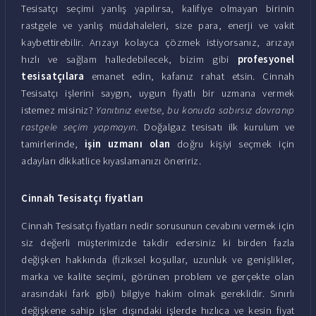
Tesisatçı seçimi yanlış yapılırsa, kalifiye olmayan birinin
rastgele ve yanlış müdahaleleri, size para, enerji ve vakit
kaybettirebilir. Arızayı kolayca çözmek istiyorsanız, arızayı
hızlı ve sağlam halledebilecek, bizim gibi
profesyonel
tesisatçılara
emanet edin, kafanız rahat etsin. Cinnah
Tesisatçı işlerini saygın, uygun fiyatlı bir uzmana vermek
istemez misiniz?
Yanıtınız evetse, bu konuda sabırsız davranıp
rastgele seçim yapmayın.
Doğalgaz tesisatı ilk kurulum ve
tamirlerinde,
işin uzmanı olan
doğru kişiyi seçmek için
adayları dikkatlice kıyaslamanızı öneririz.
Cinnah Tesisatçı fiyatları
Cinnah Tesisatçı fiyatları nedir sorusunun cevabını vermek için
siz değerli müşterimizde takdir edersiniz ki birden fazla
değişken hakkında (fiziksel koşullar, uzunluk ve genişlikler,
marka ve kalite seçimi, görünen problem ve gerçekte olan
arasındaki fark gibi) bilgiye hakim olmak gereklidir. Sınırlı
değişkene sahip işler dışındaki işlerde hızlıca ve kesin fiyat