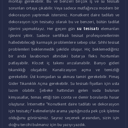
montajı gerekebilir. Bu ve benzeri birçok iş ve su tesisatı
sorunları ortaya çıkabilir. Veya sadece mutfağınıza modern bir
dekorasyon yaptırmak istersiniz. Konutkent daire tadilatı ve
dekorasyon için tesisatçı olarak bu ve benzeri, bütün tadilat
işlerini yapmaktayız. Her geçen gün
su tesisatı
elemanları
işlevini yitirir. Sadece sertifikalı tesisat profesyonellerinin
halledebileceği karmaşık problemlere sebep olur. Sıhhi tesisat
problemleri beklenmedik şekilde oluşur. Hiç beklemediğiniz
bir anda lavabonun altındaki batarya fleks hortumları
patlayabilir. Klozet iç takımı arızalanabilir. Banyo gideri
tıkanıklığı oluşabilir. Kanalizasyon açma ve temizliği
gerekebilir. Üst komşudan su akması tamiri gerekebilir. Pimaş
Gider Tıkanıklık Açma gerekebilir. Su tesisatı fiyatları için usta
lazım olabilir. Şebeke hattından gelen suda bulunan
kimyasallar, temas ettiği tüm conta ve demir borularda hasar
oluşturur. İnternette "Konutkent daire tadilatı ve dekorasyon
için tesisatçı" kelimeleriyle arama yaptığınızda pek çok işletme
olduğunu görürsünüz. Sayısız seçenek arasından, sizin için
doğru tercihi bulmanız için bu yazıyı yazdık.