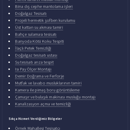
Bina dış cephe mantolama işleri
Doğalgaz Tesisatı
Projeli hermetik şofben kurulumu
Üst kattan su akması tamiri
Bahçe sulaması tesisatı
Banyoda Kötü Koku Tespiti
İlaçlı Petek Temizliği
Doğalgaz tesisatı ustası
Su tesisatı arıza tespit
Isı Pay Ölçer Montajı
Demir Doğrama ve Ferforje
Mutfak ve lavabo musluklarının tamiri
Kamera ile pimaş boru görüntüleme
Çamaşır ve bulaşık makinası musluğu montajı
Kanalizasyon açma ve temizliği
Sıkça Hizmet Verdiğimiz Bölgeler
Örnek Mahallesi Tesisatçı