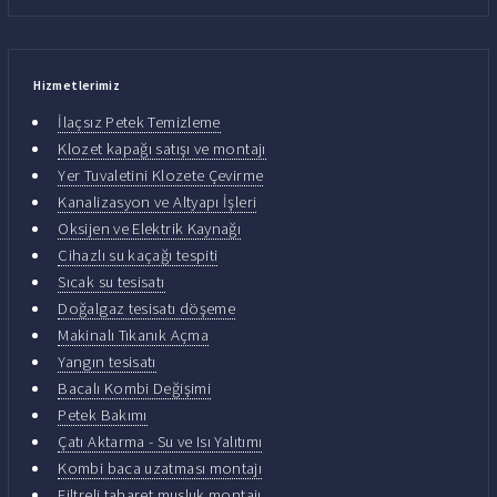
Hizmetlerimiz
İlaçsız Petek Temizleme
Klozet kapağı satışı ve montajı
Yer Tuvaletini Klozete Çevirme
Kanalizasyon ve Altyapı İşleri
Oksijen ve Elektrik Kaynağı
Cihazlı su kaçağı tespiti
Sıcak su tesisatı
Doğalgaz tesisatı döşeme
Makinalı Tıkanık Açma
Yangın tesisatı
Bacalı Kombi Değişimi
Petek Bakımı
Çatı Aktarma - Su ve Isı Yalıtımı
Kombi baca uzatması montajı
Filtreli taharet musluk montajı