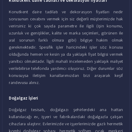
Konutkent daire tadilatı ve dekorasyon fiyatları
Konutkent daire tadilatı ve dekorasyon fiyatları nedir
sorusunun cevabını vermek için siz değerli müşterimizde hak
verirsiniz ki çok sayıda parametre ile ilgili (işin konumu,
uzunluk ve genişlikler, kalite ve marka seçimleri, görünen ile
asıl sorunun farklı olması gibi) bilgiye hakim olmak
gerekmektedir. Spesifik işler haricindeki işler söz konusu
olduğunda hemen ve kesin ya da yaklaşık fiyat bilgisi vermek
yanıltıcı olmaktadır. İlgili mahali incelemeden yaklaşık maliyet
verilebilirse telefonda yardımcı oluyoruz. Diğer durumlar söz
konusuysa iletişim kanallarımızdan bizi arayarak keşif
randevusu alınız.
Doğalgaz İşleri
Doğalgaz tesisatı, doğalgazı şehirlerdeki ana hattan
kullanılacağı ev, işyeri ve fabrikalardaki doğalgazla çalışan
cihazlara ulaştırır. Evlerimizde ve işyerlerimizde gazlı hermetik
kombi doğalgaz sobası, hermetik şofben, ocak, merkezi