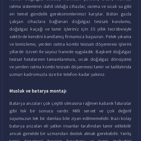
ısıtma sisteminin dahil olduğu cihazlar, ısınma ve sıcak su gibi
en temel gündelik gereksinimlerimizi karşılar. Bütün gazla
çalışan cihazlara bağlanan doğalgaz tesisatı kurulumu,
doğalgaz kaçağı ve tamir işleriniz için 35 yıllık tecrübesiyle
sektörde kendini kanıtlamış firmamıza başvurun. Petek yıkama
ve temizleme, yerden ısıtma kombi tesisatı döşenmesi işlerini
yıllardır özveri ile sayısız hanede uyguladık. Başkent doğalgaz
tesisat hatalarının tamamlanması, ocak doğalgaz dönüşümü
ve yerden ısıtma kombi tesisatı döşenmesi tamir ve tadilatında
uzman kadromuzla size bir telefon kadar yakınız.
Musluk ve batarya montajı
Batarya arızaları çok çeşitli olmasına rağmen kabarık faturalar
gibi tek bir sonucu vardır. Milli servet ve çok değerli
suyumuzun tek bir damlası bile ziyan edilmemelidir. Bazı kolay
batarya arızaları eli yatkın insanlar tarafından tamir edilebilir
ancak genelde bir uzmandan destek almak gerekebilir. Yanlış
tamir denemesi hasarın boyutunu ve tamir maliyetini