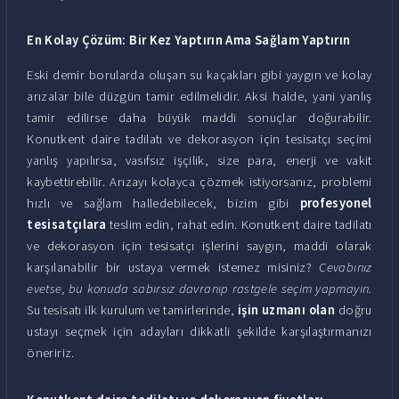
En Kolay Çözüm: Bir Kez Yaptırın Ama Sağlam Yaptırın
Eski demir borularda oluşan su kaçakları gibi yaygın ve kolay
arızalar bile düzgün tamir edilmelidir. Aksi halde, yani yanlış
tamir edilirse daha büyük maddi sonuçlar doğurabilir.
Konutkent daire tadilatı ve dekorasyon için tesisatçı seçimi
yanlış yapılırsa, vasıfsız işçilik, size para, enerji ve vakit
kaybettirebilir. Arızayı kolayca çözmek istiyorsanız, problemi
hızlı ve sağlam halledebilecek, bizim gibi
profesyonel
tesisatçılara
teslim edin, rahat edin. Konutkent daire tadilatı
ve dekorasyon için tesisatçı işlerini saygın, maddi olarak
karşılanabilir bir ustaya vermek istemez misiniz?
Cevabınız
evetse, bu konuda sabırsız davranıp rastgele seçim yapmayın.
Su tesisatı ilk kurulum ve tamirlerinde,
işin uzmanı olan
doğru
ustayı seçmek için adayları dikkatli şekilde karşılaştırmanızı
öneririz.