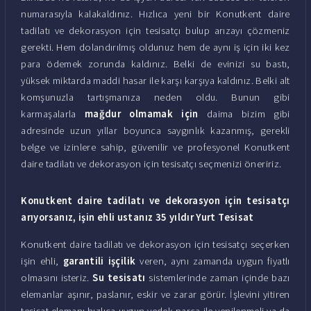
numarasıyla kalakaldınız. Hızlıca yeni bir Konutkent daire
tadilatı ve dekorasyon için tesisatçı bulup arızayı çözmeniz
gerekti. Hem dolandırılmış oldunuz hem de aynı iş için iki kez
para ödemek zorunda kaldınız. Belki de evinizi su bastı,
yüksek miktarda maddi hasar ile karşı karşıya kaldınız. Belki alt
komşunuzla tartışmanıza neden oldu. Bunun gibi
karmaşalarla
mağdur olmamak için
daima bizim gibi
adresinde uzun yıllar boyunca saygınlık kazanmış, gerekli
belge ve izinlere sahip, güvenilir ve profesyonel Konutkent
daire tadilatı ve dekorasyon için tesisatçı seçmenizi öneririz.
Konutkent daire tadilatı ve dekorasyon için tesisatçı
arıyorsanız, işin ehli ustanız 35 yıldır Yurt Tesisat
Konutkent daire tadilatı ve dekorasyon için tesisatçı seçerken
işin ehli,
garantili işçilik
veren, aynı zamanda uygun fiyatlı
olmasını isteriz.
Su tesisatı
sistemlerinde zaman içinde bazı
elemanlar aşınır, paslanır, eskir ve zarar görür. İşlevini yitiren
tesisat elemanı hızlıca uygun yedek parça ile yenilenmeli ya da