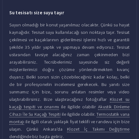
Su tesisatı size suyu taşır
Suyun olmadığı bir konut yaşanılmaz olacaktır. Çünkü su hayat
kaynağıdır. Tesisat suyu kullanılacağı son noktaya taşır. Tesisat
çekilmesi ve kaçaklarının giderilmesi işlerini hızlı ve garantili
şekilde 35 yıldır yaptık ve yapmaya devam ediyoruz. Tesisat
ustasından tavsiye alacağınız zaman çekinmeden bizi
arayabilirsiniz. Tecrübelerimiz sayesinde siz değerli
müşterilerimizi doğru çözüme yönlendirmekten kıvanç
duyarız. Belki sorun sizin çözebileceğiniz kadar kolay, belki
de bir profesyonelin incelemesi gerekecek. Bu yanıtı size
sunmamız için bize, sorunu anlatan resimler veya video
ulaştırabilirsiniz. Bize ulaştıracağınız fotoğraflar
Klozet su
kaçağı tespiti ve onarımı
ile ilgilide olabilir
Akustik Dinleme
Cihazı İle Su Kaçağı Tespiti
ile ilgilide olabilir.
Termostatik vana
montajı
ile ilgili olarak yaklaşık fiyat teklifi ve randevu için bize
ulaşın. Çünkü Ankara'da
Klozet İç Takımı Değiştirme
dendiğinde biz başta geliriz.