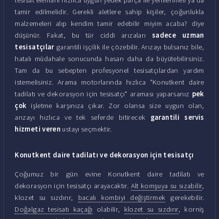
tamir edilmelidir. Gerekli aletlere sahip kişiler, çoğunlukla
malzemeleri alıp kendim tamir edebilir miyim acaba? diye
düşünür. Fakat, bu tür ciddi arızaları
sadece uzman
tesisatçılar
garantili işçilik ile çözebilir. Arızayı bulsanız bile,
hatalı müdahale sonucunda hasarı daha da büyütebilirsiniz.
Tam da bu sebepten profesyonel tesisatçılardan yardım
istemelisiniz. Arama motorlarında hızlıca "Konutkent daire
tadilatı ve dekorasyon için tesisatçı" araması yaparsanız
pek
çok
işletme karşınıza çıkar. Zor olansa size uygun olan,
arızayı hızlıca ve tek seferde bitirecek
garantili servis
hizmeti veren
ustayı seçmektir.
Konutkent daire tadilatı ve dekorasyon için tesisatçı
Çoğumuz bir gün evine Konutkent daire tadilatı ve
dekorasyon için tesisatçı arayacaktır.
Alt komşuya su sızabilir
,
klozet su sızdırır,
bacalı kombiyi değiştirmek
gerekebilir.
Doğalgaz tesisatı kaçağı
olabilir,
klozet su sızdırır
, korniş