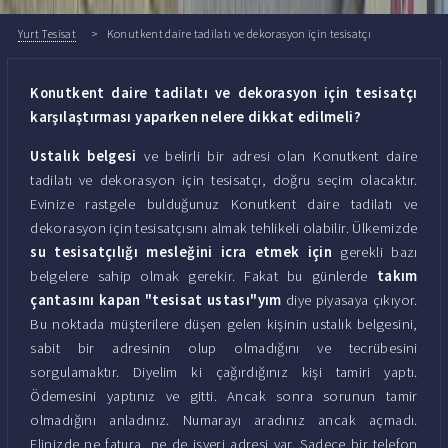
Yurt Tesisat
Konutkent daire tadilatı ve dekorasyon için tesisatçı
Konutkent daire tadilatı ve dekorasyon için tesisatçı
karşılaştırması yaparken nelere dikkat edilmeli?
Ustalık belgesi
ve belirli bir adresi olan Konutkent daire
tadilatı ve dekorasyon için tesisatçı, doğru seçim olacaktır.
Evinize rastgele bulduğunuz Konutkent daire tadilatı ve
dekorasyon için tesisatçısını almak tehlikeli olabilir. Ülkemizde
su tesisatçılığı mesleğini icra etmek için
gerekli bazı
belgelere sahip olmak gerekir. Fakat bu günlerde
takım
çantasını kapan "tesisat ustası"yım
diye piyasaya çıkıyor.
Bu noktada müşterilere düşen gelen kişinin ustalık belgesini,
sabit bir adresinin olup olmadığını ve tecrübesini
sorgulamaktır. Diyelim ki çağırdığınız kişi tamiri yaptı.
Ödemesini yaptınız ve gitti. Ancak sonra sorunun tamir
olmadığını anladınız. Numarayı aradınız ancak açmadı.
Elinizde ne fatura, ne de işyeri adresi var. Sadece bir telefon