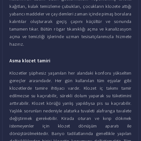
kağıtları, kulak temizleme çubukları, çocukların klozete attığı
yabancı maddeler ve çay demleri zaman içinde pimaş borulara
kalıntılar oluşturarak geçiş çapını küçültür ve sonunda
tamamen tıkar. Bütün rögar tıkanıklığı açma ve kanalizasyon
açma ve temizliği işlerinde uzman tesisatçılarımızla hizmete
hazırız.
Asma klozet tamiri
Klozetler şüphesiz yaşanılan her alandaki konforu yükselten
gereçler arasındadır. Her gün kullanılan tüm eşyalar gibi
klozetlerde tamire ihtiyacı vardır. Klozet iç takımı tamir
edilmezse su kaçırabilir, sürekli dolum yaparak su tüketimini
arttırabilir. Klozet körüğü yanlış yapıldıysa pis su kaçırabilir.
Yaşlılık sorunları nedeniyle alaturka tuvaleti alafranga tuvalete
değiştirmek gerekebilir. Kirada oturan ve kırıp dökmek
istemeyenler için klozet dönüşüm aparatı ile
dönüştürülmektedir. Banyo tadilatlarında genellikle yapılan
değişikliklerden birisi klozetin konumunu değiştirmektir. Tüm