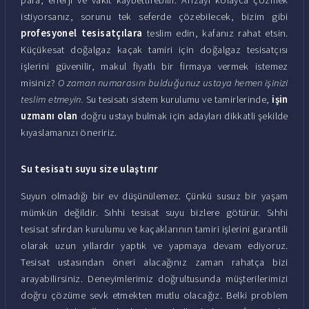
istiyorsanız, sorunu tek seferde çözebilecek, bizim gibi
profesyonel tesisatçılara
teslim edin, kafanız rahat etsin.
Küçükesat doğalgaz kaçak tamiri için doğalgaz tesisatçısı
işlerini güvenilir, makul fiyatlı bir firmaya vermek istemez
misiniz?
O zaman numarasını bulduğunuz ustaya hemen işinizi
teslim etmeyin.
Su tesisatı sistem kurulumu ve tamirlerinde,
işin
uzmanı olan
doğru ustayı bulmak için adayları dikkatli şekilde
kıyaslamanızı öneririz.
Su tesisatı suyu size ulaştırır
Suyun olmadığı bir ev düşünülemez. Çünkü susuz bir yaşam
mümkün değildir. Sıhhi tesisat suyu bizlere götürür. Sıhhi
tesisat sıfırdan kurulumu ve kaçaklarının tamiri işlerini garantili
olarak uzun yıllardır yaptık ve yapmaya devam ediyoruz.
Tesisat ustasından öneri alacağınız zaman rahatça bizi
arayabilirsiniz. Deneyimlerimiz doğrultusunda müşterilerimizi
doğru çözüme sevk etmekten mutlu olacağız. Belki problem