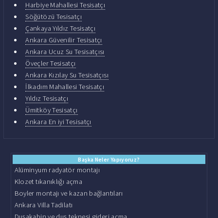
Harbiye Mahallesi Tesisatçı
Söğütözü Tesisatçı
Çankaya Yıldız Tesisatçı
Ankara Güvenilir Tesisatçı
Ankara Ucuz Su Tesisatçısı
Öveçler Tesisatçı
Ankara Kızılay Su Tesisatçısı
İlkadım Mahallesi Tesisatçı
Yıldız Tesisatçı
Ümitköy Tesisatçı
Ankara En iyi Tesisatçı
Başka Neler Yapıyoruz?
Alüminyum radyatör montajı
Klozet tıkanıklığı açma
Boyler montajı ve kazan bağlantıları
Ankara Villa Tadilatı
Duşakabin ve duş teknesi gideri açma