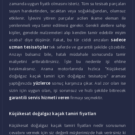
zamanda uygun fiyatlı olmasını isteriz. Tüm su tesisatı parçaları
suyun hareketinden, sıcaktan veya soğukluğundan, olumsuz
etkilenir. İşlevini yitiren parçalar acilen ikame eleman ile
yenilenmeli veya tamir edilmesi gerekir. Gerekli aletlere sahip
kişiler, genelde malzemeleri alıp kendim tamir edebilir miyim
acaba? diye düşünür. Fakat, bu tür ciddi arızaları
sadece
uzman tesisatçılar
tek seferde ve garantili şekilde çözebilir.
Arızayı bulsanız bile, hatalı müdahale sonucunda tamir
maliyetini arttırabilirsiniz. İşte bu nedenle işi ehline
bırakmalısınız. Arama motorlarında hızlıca "Küçükesat
doğalgaz kaçak tamiri için doğalgaz tesisatçısı" araması
yaptığınızda
yüzlerce
sonuç karşınıza çıkar. Asıl zor olan ise
sizin için uygun olan, işi sorunsuz ve hızlı şekilde bitirecek
garantili servis hizmeti veren
firmayı seçmektir.
Küçükesat doğalgaz kaçak tamiri fiyatları
Küçükesat doğalgaz kaçak tamiri fiyatları nedir sorusunun
cevabını vermek için siz değerli müşterimizde hak verirsiniz ki