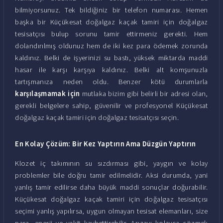
bilmiyorsunuz. Tek bildiğiniz bir telefon numarası. Hemen
başka bir Küçükesat doğalgaz kaçak tamiri için doğalgaz
tesisatçısı bulup sorunu tamir ettirmeniz gerekti. Hem
dolandırılmış oldunuz hem de iki kez para ödemek zorunda
kaldınız. Belki de işyerinizi su bastı, yüksek miktarda maddi
hasar ile karşı karşıya kaldınız. Belki alt komşunuzla
tartışmanıza neden oldu. Benzer kötü durumlarla
karşılaşmamak için
mutlaka bizim gibi belirli bir adresi olan,
gerekli belgelere sahip, güvenilir ve profesyonel Küçükesat
doğalgaz kaçak tamiri için doğalgaz tesisatçısı seçin.
En Kolay Çözüm: Bir Kez Yaptırın Ama Düzgün Yaptırın
Klozet iç takımının su sızdırması gibi, yaygın ve kolay
problemler bile doğru tamir edilmelidir. Aksi durumda, yani
yanlış tamir edilirse daha büyük maddi sonuçlar doğurabilir.
Küçükesat doğalgaz kaçak tamiri için doğalgaz tesisatçısı
seçimi yanlış yapılırsa, uygun olmayan tesisat elemanları, size
para, enerji ve vakit kaybettirebilir. Arızayı kolayca çözmek