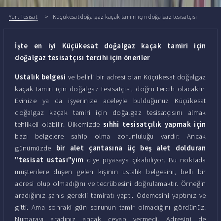
Yurt Tesisat
Küçükesat doğalgaz kaçak tamiri için doğalgaz tesisatçısı
İşte en iyi Küçükesat doğalgaz kaçak tamiri için
doğalgaz tesisatçısı tercihi için öneriler
Ustalık belgesi
ve belirli bir adresi olan Küçükesat doğalgaz
kaçak tamiri için doğalgaz tesisatçısı, doğru tercih olacaktır.
Evinize ya da işyerinize aceleyle bulduğunuz Küçükesat
doğalgaz kaçak tamiri için doğalgaz tesisatçısını almak
tehlikeli olabilir. Ülkemizde
sıhhi tesisatçılık yapmak için
bazı belgelere sahip olma zorunluluğu vardır. Ancak
günümüzde
bir alet çantasına üç beş alet dolduran
"tesisat ustası"yım
diye piyasaya çıkabiliyor. Bu noktada
müşterilere düşen gelen kişinin ustalık belgesini, belli bir
adresi olup olmadığını ve tecrübesini doğrulamaktır. Örneğin
aradığınız şahıs gerekli tamiratı yaptı. Ödemesini yaptınız ve
gitti. Ama sonraki gün sorunun tamir olmadığını gördünüz.
Numarayı aradınız ancak cevap vermedi. Adresini de