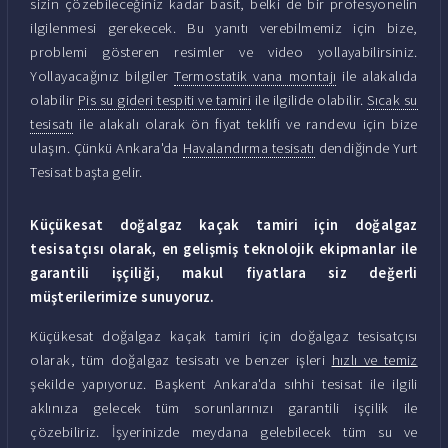
sizin çözebileceğiniz kadar basit, belki de bir profesyonelin
ilgilenmesi gerekecek. Bu yanıtı verebilmemiz için bize,
problemi gösteren resimler ve video yollayabilirsiniz.
Yollayacağınız bilgiler
Termostatik vana montajı
ile alakalıda
olabilir
Pis su gideri tespiti ve tamiri
ile ilgilide olabilir.
Sıcak su
tesisatı
ile alakalı olarak ön fiyat teklifi ve randevu için bize
ulaşın. Çünkü Ankara'da
Havalandırma tesisatı
dendiğinde Yurt
Tesisat başta gelir.
Küçükesat doğalgaz kaçak tamiri için doğalgaz
tesisatçısı olarak, en gelişmiş teknolojik ekipmanlar ile
garantili işçiliği, makul fiyatlara siz değerli
müşterilerimize sunuyoruz.
Küçükesat doğalgaz kaçak tamiri için doğalgaz tesisatçısı
olarak, tüm doğalgaz tesisatı ve benzer işleri
hızlı ve temiz
şekilde yapıyoruz. Başkent Ankara'da sıhhi tesisat ile ilgili
aklınıza gelecek tüm sorunlarınızı garantili işçilik ile
çözebiliriz. İşyerinizde meydana gelebilecek tüm su ve