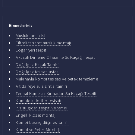
Hizmetlerimiz
Musluk tamircisi
Filtreli taharet musluk montajı
Logar yeri tespiti
Akustik Dinleme Cihazı İle Su Kaçağı Tespiti
Doğalgaz Kaçak Tamiri
Doğalgaz tesisatı ustası
Makinayla kombi tesisatı ve petek temizleme
Alt daireye su sızıntısı tamiri
Termal Kameralı Kırmadan Su Kaçağı Tespiti
Komple kalorifer tesisatı
Pis su gideri tespiti ve tamiri
Engelli klozet montajı
Kombi basınç düşmesi tamiri
Kombi ve Petek Montajı