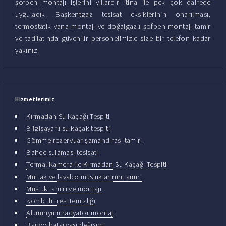
şofben montajı işlerini yıllardır itina ile pek çok dairede
uyguladık. Başkentgaz tesisat eksiklerinin onarılması,
termostatik vana montajı ve doğalgazlı şofben montajı tamir
ve tadilatında güvenilir personelimizle size bir telefon kadar
yakınız.
Hizmetlerimiz
Kırmadan Su Kaçağı Tespiti
Bilgisayarlı su kaçak tespiti
Gömme rezervuar şamandırası tamiri
Bahçe sulaması tesisatı
Termal Kamera ile Kırmadan Su Kaçağı Tespiti
Mutfak ve lavabo musluklarının tamiri
Musluk tamiri ve montajı
Kombi filtresi temizliği
Alüminyum radyatör montajı
Banyo bataryası değişimi