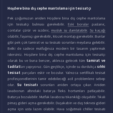
Hoşdere bina dış cephe mantolama için tesisatçı
Pek çoğumuzun aniden Hoşdere bina dış cephe mantolama
için tesisatçı bulması gerekebilir.
Eski borular
paslanır,
contalar çürür ve sızdırır,
musluk su damlatabilir
.
Su kaçağı
olabilir, fayansçı gerekebilir, klozet montajı gerekebilir. Bunlar
gibi pek çok tamirat ve su tesisatı sorunları meydana gelebilir.
Belki de sadece mutfağınıza modern bir tasarım yaptırmak
istersiniz. Hoşdere bina dış cephe mantolama için tesisatçı
olarak bu ve buna benzer, aklınıza gelecek tüm
tamirat ve
tadilat
ları yapıyoruz. Gün geçtikçe, içinde su durdukça
sıhhi
tesisat
parçaları eskir ve bozulur. Yalnızca sertifikalı tesisat
profesyonellerinin tamir edebileceği acil problemlere sebep
olur.
Su tesisatı
sorunları aniden ortaya çıkar. Aniden
lavabonun altındaki batarya fleks hortumları patlayabilir.
Batarya bozulabilir. Mutfak lavabosu tıkanıklığı oluşabilir. Tıkalı
pimaş gideri açma gerekebilir. Duşakabin ve duş teknesi gideri
açma için usta lazım olabilir. Hava soğutmalı chiller tesisatı