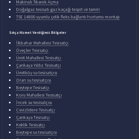
Makinalı Tıkanık Açma
Doğalgaz tesisatı gaz kaçağı tespit ve tamiri
TSE 14800 uyumlu çelik fleks bağlantı hortumu montajı
Sıkça Hizmet Verdiğimiz Bölgeler
İlkbahar Mahallesi Tesisatçı
Öveçler Tesisatçı
Ümit Mahallesi Tesisatçı
Çankaya Yıldız Tesisatçı
Ümitköy su tesisatçısı
Oran su tesisatçısı
Beytepe Tesisatçı
Koru Mahallesi Tesisatçı
İncek su tesisatçısı
Cevizlidere Tesisatçı
Çankaya Tesisatçı
Keklik Tesisatçı
Beytepe su tesisatçısı