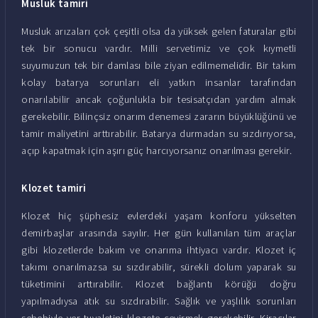
Musluk tamiri
Musluk arızaları çok çeşitli olsa da yüksek gelen faturalar gibi
tek bir sonucu vardır. Milli servetimiz ve çok kıymetli
suyumuzun tek bir damlası bile ziyan edilmemelidir. Bir takım
kolay batarya sorunları eli yatkın insanlar tarafından
onarılabilir ancak çoğunlukla bir tesisatçıdan yardım almak
gerekebilir. Bilinçsiz onarım denemesi zararın büyüklüğünü ve
tamir maliyetini arttırabilir. Batarya durmadan su sızdırıyorsa,
açıp kapatmak için aşırı güç harcıyorsanız onarılması gerekir.
Klozet tamiri
Klozet hiç şüphesiz evlerdeki yaşam konforu yükselten
demirbaşlar arasında sayılır. Her gün kullanılan tüm araçlar
gibi klozetlerde bakım ve onarıma ihtiyacı vardır. Klozet iç
takımı onarılmazsa su sızdırabilir, sürekli dolum yaparak su
tüketimini arttırabilir. Klozet bağlantı körüğü doğru
yapılmadıysa atık su sızdırabilir. Sağlık ve yaşlılık sorunları
sebebiyle yer tuvaletini klozete çevirmek gerekebilir. Kiracılar