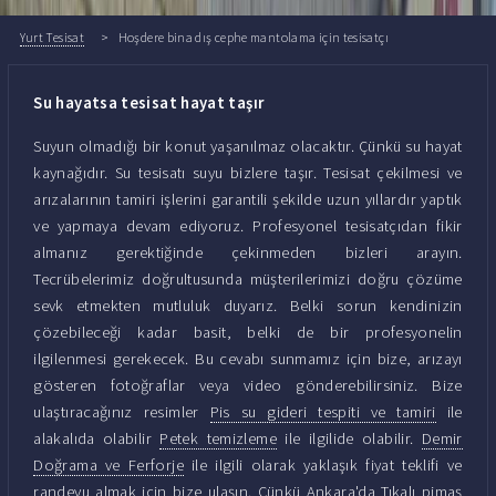
Yurt Tesisat
Hoşdere bina dış cephe mantolama için tesisatçı
Su hayatsa tesisat hayat taşır
Suyun olmadığı bir konut yaşanılmaz olacaktır. Çünkü su hayat
kaynağıdır. Su tesisatı suyu bizlere taşır. Tesisat çekilmesi ve
arızalarının tamiri işlerini garantili şekilde uzun yıllardır yaptık
ve yapmaya devam ediyoruz. Profesyonel tesisatçıdan fikir
almanız gerektiğinde çekinmeden bizleri arayın.
Tecrübelerimiz doğrultusunda müşterilerimizi doğru çözüme
sevk etmekten mutluluk duyarız. Belki sorun kendinizin
çözebileceği kadar basit, belki de bir profesyonelin
ilgilenmesi gerekecek. Bu cevabı sunmamız için bize, arızayı
gösteren fotoğraflar veya video gönderebilirsiniz. Bize
ulaştıracağınız resimler
Pis su gideri tespiti ve tamiri
ile
alakalıda olabilir
Petek temizleme
ile ilgilide olabilir.
Demir
Doğrama ve Ferforje
ile ilgili olarak yaklaşık fiyat teklifi ve
randevu almak için bize ulaşın. Çünkü Ankara'da
Tıkalı pimaş