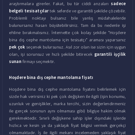
araştırmalara girerler. Fakat, bu tür ciddi arızaları
sadece
belgeli tesisatçılar
tek seferde ve garantili şekilde çözebilir.
Problemli noktayı bulsanız bile yanlış müdahalelerde
bulunursanız hasarı büyütebilirsiniz. Tam da bu nedenle işi
ehline bırakmalısınız. İnternette çok kolay şekilde "Hoşdere
bina dış cephe mantolama için tesisatçı" araması yaparsanız
pek çok
seçenek bulursunuz. Asıl zor olan ise sizin için uygun
olan, işi sorunsuz ve hızlı şekilde bitirecek
garantili işçilik
sunan
firmayı seçmektir.
Hoşdere bina dış cephe mantolama fiyatı
Hoşdere bina dış cephe mantolama fiyatını belirlemek için
sizde hak verirsiniz ki pek çok değişken ile ilgili (işin konumu,
uzunluk ve genişlikler, marka tercihi, sizin değerlendirmeniz
ile gerçek sorunun aynı olmaması gibi) bilgiye hakim olmak
gerekmektedir. Sınırlı değişkene sahip işler dışındaki işlerde
hızlıca ve kesin ya da yaklaşık fiyat bilgisi vermek gerçekçi
olmamaktadır. İş ile ilgili mekanı incelemeden yaklaşık fiyat