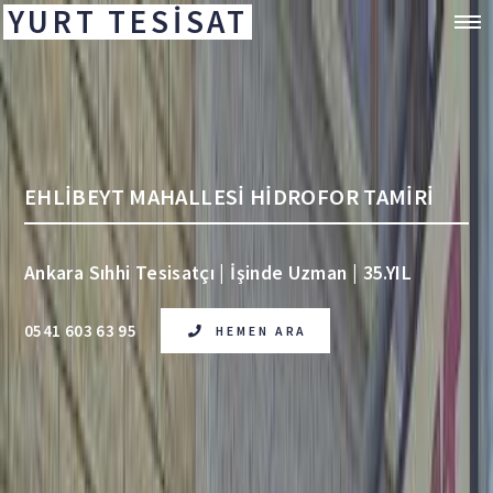
YURT TESİSAT
EHLİBEYT MAHALLESİ HİDROFOR TAMİRİ
Ankara Sıhhi Tesisatçı | İşinde Uzman | 35.YIL
0541 603 63 95
HEMEN ARA