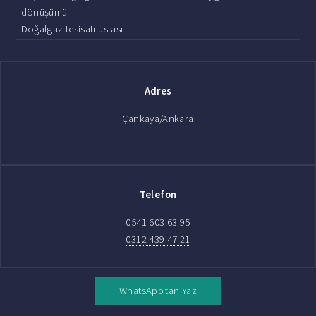
dönüşümü
Doğalgaz tesisatı ustası
Adres
Çankaya/Ankara
Telefon
0541 603 63 95
0312 439 47 21
WhatsApp'tan Yaz