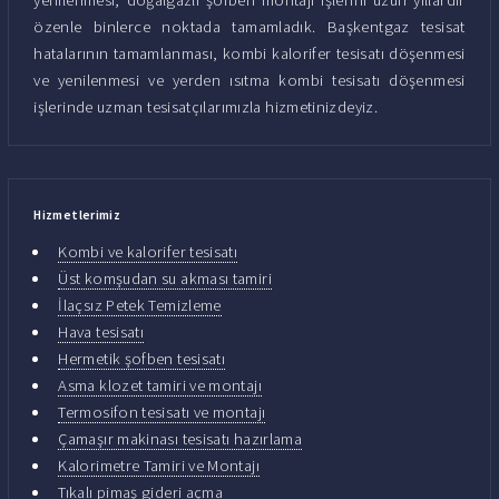
özenle binlerce noktada tamamladık. Başkentgaz tesisat
hatalarının tamamlanması, kombi kalorifer tesisatı döşenmesi
ve yenilenmesi ve yerden ısıtma kombi tesisatı döşenmesi
işlerinde uzman tesisatçılarımızla hizmetinizdeyiz.
Hizmetlerimiz
Kombi ve kalorifer tesisatı
Üst komşudan su akması tamiri
İlaçsız Petek Temizleme
Hava tesisatı
Hermetik şofben tesisatı
Asma klozet tamiri ve montajı
Termosifon tesisatı ve montajı
Çamaşır makinası tesisatı hazırlama
Kalorimetre Tamiri ve Montajı
Tıkalı pimaş gideri açma