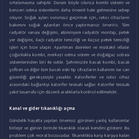
ortalamasına sahiptir. Durum böyle olunca kombi sistemi ve
benzeri ısıtma sistemlerin daha önemli hale gelmesine sebep
oluyor. Soğuk ayları sorunsuz geçirmek için, ısıtıcı cihazların
bakımını soğuk aylardan önce yaptırmanızı öneririz. Tüm
radyatör vanası değişimi, alüminyum radyatör montajı, petek
yer değişimi, ilaçlı radyatör temizliği ve ilaçsız petek temizliği
işleri için bize ulaşın. Apartman daireleri ve müstakil villalar
çoğunlukla kombi, merkezi ısıtma sistem ve doğalgaz sobası
sistemlerinden biri ile ısıtılır. Şehrimizde bacalı kombi, bacalı
şofben ve diğer tüm bacalı eski tip cihazların kullanımı ise can
güvenliği gerekçesiyle yasaktır. Kaloriferler ve ısıtıcı cihaz
arasındaki bağlantıyı kalorifer tesisatı sağlar. Kalorifer tesisatı
yakıt tasarrufu için düzenli aralıklarla kontrol edilmelidir.
Kanal ve gider tıkanıklığı açma
Gündelik hayatta yapılan önemsiz görünen yanlış kullanımlar
birleşir ve günün birinde tıkanıklık olarak kendini gösterir. Bu
problem çok moral bozucudur. Tıkanıklıkla karşı karşıya kalan