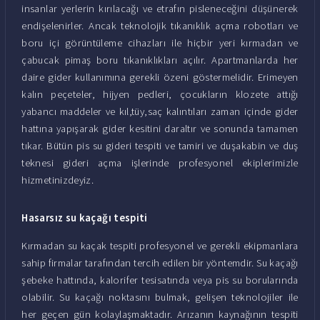
insanlar yerlerin kırılacağı ve etrafın pisleneceğini düşünerek
endişelenirler. Ancak teknolojik tıkanıklık açma robotları ve
boru içi görüntüleme cihazları ile hiçbir yeri kırmadan ve
çabucak pimaş boru tıkanıklıkları açılır. Apartmanlarda her
daire gider kullanımına gerekli özeni göstermelidir. Erimeyen
kalın peçeteler, hijyen pedleri, çocukların klozete attığı
yabancı maddeler ve kıl,tüy,saç kalıntıları zaman içinde gider
hattına yapışarak gider kesitini daraltır ve sonunda tamamen
tıkar. Bütün pis su gideri tespiti ve tamiri ve duşakabin ve duş
teknesi gideri açma işlerinde profesyonel ekiplerimizle
hizmetinizdeyiz.
Hasarsız su kaçağı tespiti
Kırmadan su kaçak tespiti profesyonel ve gerekli ekipmanlara
sahip firmalar tarafından tercih edilen bir yöntemdir. Su kaçağı
şebeke hattında, kalorifer tesisatında veya pis su borularında
olabilir. Su kaçağı noktasını bulmak, gelişen teknolojiler ile
her geçen gün kolaylaşmaktadır. Arızanın kaynağının tespiti