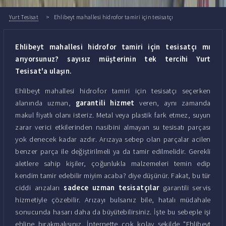
Yurt Tesisat
Ehlibeyt mahallesi hidrofor tamiri için tesisatçı
Ehlibeyt mahallesi hidrofor tamiri için tesisatçı mı
arıyorsunuz? sayısız müşterinin tek tercihi Yurt
Tesisat'a ulaşın.
Ehlibeyt mahallesi hidrofor tamiri için tesisatçı seçerken
alanında uzman,
garantili hizmet
veren, aynı zamanda
makul fiyatlı olanı isteriz. Metal veya plastik fark etmez, suyun
zarar verici etkilerinden nasibini almayan su tesisatı parçası
yok denecek kadar azdır. Arızaya sebep olan parçalar acilen
benzer parça ile değiştirilmeli ya da tamir edilmelidir. Gerekli
aletlere sahip kişiler, çoğunlukla malzemeleri temin edip
kendim tamir edebilir miyim acaba? diye düşünür. Fakat, bu tür
ciddi arızaları
sadece uzman tesisatçılar
garantili servis
hizmetiyle çözebilir. Arızayı bulsanız bile, hatalı müdahale
sonucunda hasarı daha da büyütebilirsiniz. İşte bu sebeple işi
ehline bırakmalısınız. İnternette çok kolay şekilde "Ehlibeyt