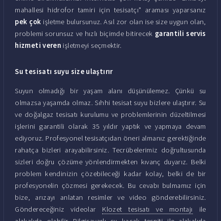
mahallesi hidrofor tamiri için tesisatçı" araması yaparsanız
pek çok
işletme bulursunuz. Asıl zor olan ise size uygun olan,
problemi sorunsuz ve hızlı biçimde bitirecek
garantili servis
hizmeti veren
işletmeyi seçmektir.
Su tesisatı suyu size ulaştırır
Suyun olmadığı bir yaşam alanı düşünülemez. Çünkü su
olmazsa yaşamda olmaz. Sıhhi tesisat suyu bizlere ulaştırır. Su
ve doğalgaz tesisatı kurulumu ve problemlerinin düzeltilmesi
işlerini garantili olarak 35 yıldır yaptık ve yapmaya devam
ediyoruz. Profesyonel tesisatçıdan öneri almanız gerektiğinde
rahatça bizleri arayabilirsiniz. Tecrübelerimiz doğrultusunda
sizleri doğru çözüme yönlendirmekten kıvanç duyarız. Belki
problem kendinizin çözebileceği kadar kolay, belki de bir
profesyonelin çözmesi gerekecek. Bu cevabı bulmamız için
bize, arızayı anlatan resimler ve video gönderebilirsiniz.
Göndereceğiniz videolar
Klozet tesisatı ve montajı
ile
alakalıda olabilir
Bilgisayarlı su kaçak tespiti
ile alakalıda