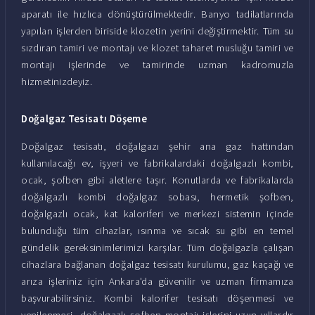
aparatı ile hızlıca dönüştürülmektedir. Banyo tadilatlarında
yapılan işlerden biriside klozetin yerini değiştirmektir. Tüm su
sızdıran tamiri ve montajı ve klozet taharet musluğu tamiri ve
montajı işlerinde ve tamirinde uzman kadromuzla
hizmetinizdeyiz.
Doğalgaz Tesisatı Döşeme
Doğalgaz tesisatı, doğalgazı şehir ana gaz hattından
kullanılacağı ev, işyeri ve fabrikalardaki doğalgazlı kombi,
ocak, şofben gibi aletlere taşır. Konutlarda ve fabrikalarda
doğalgazlı kombi doğalgaz sobası, hermetik şofben,
doğalgazlı ocak, kat kaloriferi ve merkezi sistemin içinde
bulunduğu tüm cihazlar, ısınma ve sıcak su gibi en temel
gündelik gereksinimlerimizi karşılar. Tüm doğalgazla çalışan
cihazlara bağlanan doğalgaz tesisatı kurulumu, gaz kaçağı ve
arıza işleriniz için Ankara'da güvenilir ve uzman firmamıza
başvurabilirsiniz. Kombi kalorifer tesisatı döşenmesi ve
yenilenmesi, doğalgazlı şofben montajı işlerini uzun yıllardır