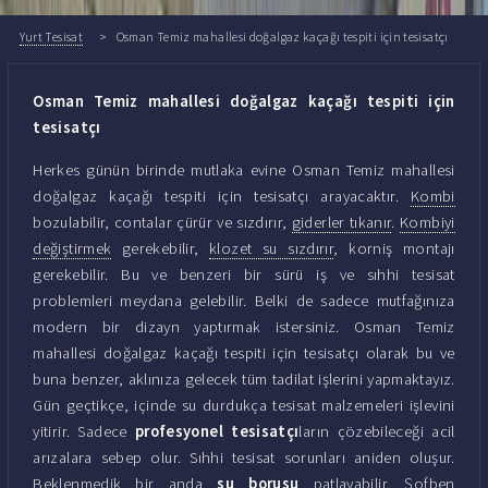
Yurt Tesisat
Osman Temiz mahallesi doğalgaz kaçağı tespiti için tesisatçı
Osman Temiz mahallesi doğalgaz kaçağı tespiti için
tesisatçı
Herkes günün birinde mutlaka evine Osman Temiz mahallesi
doğalgaz kaçağı tespiti için tesisatçı arayacaktır.
Kombi
bozulabilir, contalar çürür ve sızdırır,
giderler tıkanır
.
Kombiyi
değiştirmek
gerekebilir,
klozet su sızdırır
, korniş montajı
gerekebilir. Bu ve benzeri bir sürü iş ve sıhhi tesisat
problemleri meydana gelebilir. Belki de sadece mutfağınıza
modern bir dizayn yaptırmak istersiniz. Osman Temiz
mahallesi doğalgaz kaçağı tespiti için tesisatçı olarak bu ve
buna benzer, aklınıza gelecek tüm tadilat işlerini yapmaktayız.
Gün geçtikçe, içinde su durdukça tesisat malzemeleri işlevini
yitirir. Sadece
profesyonel tesisatçı
ların çözebileceği acil
arızalara sebep olur. Sıhhi tesisat sorunları aniden oluşur.
Beklenmedik bir anda
su borusu
patlayabilir. Şofben