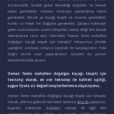
arızalanabilir. Tuvalet gideri tıkanıklığı oluşabilir. Su tesisatı
ustası gerekebilir. Gömme rezervuar şamandırası tamiri
gerekebilir. Klozet su kaçağı tespiti ve onarımı gerekebilir.
Kombi ve Petek Yer Değişimi gerekebilir. Şebeke hattından
gelen suda bulunan zararlı bileşenler, temas ettiği tüm tesisat
elemanlarına zarar verir. İnternette "Osman Temiz mahallesi
doğalgaz kaçağı tespiti için tesisatçı" ihtiyacınıza yönelik
yaptığınız aramada onlarca seçenek ile karşılaşırsınız. Peki
doğru tercihi nasıl yapacaksınız? Çözümü bu yazının
devamında bulacaksınız.
Osman Temiz mahallesi doğalgaz kaçağı tespiti için
tesisatçı olarak, en son teknoloji ile kaliteli işçiliği,
uygun fiyata siz değerli müşterilerimize ulaştırıyoruz.
Osman Temiz mahallesi doğalgaz kaçağı tespiti için tesisatçı
olarak, aklınıza gelecek tüm tamir işlerinizi
itina ile
yapıyoruz.
Başkent Ankara'da doğalgaz tesisatı ile ilgili tüm
problemlerinizi tek seferde ve garantili şekilde çözeriz.