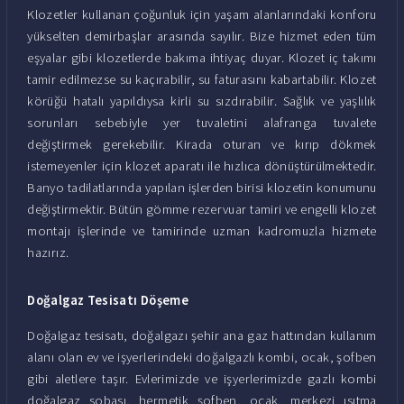
Klozetler kullanan çoğunluk için yaşam alanlarındaki konforu
yükselten demirbaşlar arasında sayılır. Bize hizmet eden tüm
eşyalar gibi klozetlerde bakıma ihtiyaç duyar. Klozet iç takımı
tamir edilmezse su kaçırabilir, su faturasını kabartabilir. Klozet
körüğü hatalı yapıldıysa kirli su sızdırabilir. Sağlık ve yaşlılık
sorunları sebebiyle yer tuvaletini alafranga tuvalete
değiştirmek gerekebilir. Kirada oturan ve kırıp dökmek
istemeyenler için klozet aparatı ile hızlıca dönüştürülmektedir.
Banyo tadilatlarında yapılan işlerden birisi klozetin konumunu
değiştirmektir. Bütün gömme rezervuar tamiri ve engelli klozet
montajı işlerinde ve tamirinde uzman kadromuzla hizmete
hazırız.
Doğalgaz Tesisatı Döşeme
Doğalgaz tesisatı, doğalgazı şehir ana gaz hattından kullanım
alanı olan ev ve işyerlerindeki doğalgazlı kombi, ocak, şofben
gibi aletlere taşır. Evlerimizde ve işyerlerimizde gazlı kombi
doğalgaz sobası, hermetik şofben, ocak, merkezi ısıtma