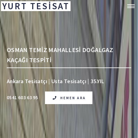
YURT TESİSAT
OSMAN TEMİZ MAHALLESİ DOĞALGAZ
KAÇAĞI TESPİTİ
Ankara Tesisatçı | Usta Tesisatçı | 35.YIL
0541 603 63 95
HEMEN ARA