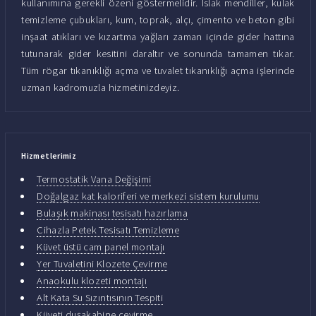
kullanımına gerekli özeni göstermelidir. Islak mendiller, kulak
temizleme çubukları, kum, toprak, alçı, çimento ve beton gibi
inşaat atıkları ve kızartma yağları zaman içinde gider hattına
tutunarak gider kesitini daraltır ve sonunda tamamen tıkar.
Tüm rögar tıkanıklığı açma ve tuvalet tıkanıklığı açma işlerinde
uzman kadromuzla hizmetinizdeyiz.
Hizmetlerimiz
Termostatik Vana Değişimi
Doğalgaz kat kaloriferi ve merkezi sistem kurulumu
Bulaşık makinası tesisatı hazırlama
Cihazla Petek Tesisatı Temizleme
Küvet üstü cam panel montajı
Yer Tuvaletini Klozete Çevirme
Anaokulu klozeti montajı
Alt Kata Su Sızıntısının Tespiti
Küveti duşakabine çevirme