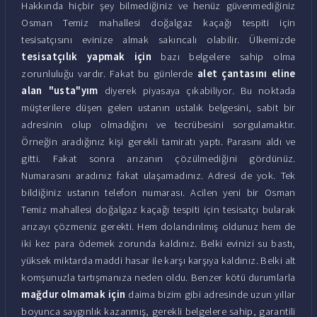
Hakkında hiçbir şey bilmediğiniz ve henüz güvenmediğiniz
Osman Temiz mahallesi doğalgaz kaçağı tespiti için
tesisatçısını evinize almak sakıncalı olabilir. Ülkemizde
tesisatçılık yapmak için
bazı belgelere sahip olma
zorunluluğu vardır. Fakat bu günlerde
alet çantasını eline
alan "usta"yım
diyerek piyasaya çıkabiliyor. Bu noktada
müşterilere düşen gelen ustanın ustalık belgesini, sabit bir
adresinin olup olmadığını ve tecrübesini sorgulamaktır.
Örneğin aradığınız kişi gerekli tamiratı yaptı. Parasını aldı ve
gitti. Fakat sonra arızanın çözülmediğini gördünüz.
Numarasını aradınız fakat ulaşamadınız. Adresi de yok. Tek
bildiğiniz ustanın telefon numarası. Acilen yeni bir Osman
Temiz mahallesi doğalgaz kaçağı tespiti için tesisatçı bularak
arızayı çözmeniz gerekti. Hem dolandırılmış oldunuz hem de
iki kez para ödemek zorunda kaldınız. Belki evinizi su bastı,
yüksek miktarda maddi hasar ile karşı karşıya kaldınız. Belki alt
komşunuzla tartışmanıza neden oldu. Benzer kötü durumlarla
mağdur olmamak için
daima bizim gibi adresinde uzun yıllar
boyunca saygınlık kazanmış, gerekli belgelere sahip, garantili