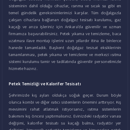
sisteminin dahil olduğu cihazlar, ısınma ve sıcak su gibi en
temel gündelik gereksinimlerimizi karşılar. Tüm doğalgazla
çalışan cihazlara bağlanan doğalgaz tesisatı kurulumu, gaz
kaçağı ve arıza işleriniz için Ankara'da güvenilir ve uzman
firmamıza başvurabilirsiniz. Petek yıkama ve temizleme, baca
uzatması ilave montajı işlerini uzun yıllardır itina ile binlerce
hanede tamamladık. Başkent doğalgaz tesisat eksiklerinin
tamamlanması, petek yıkama ve temizleme ve merkezi ısıtma
sistemi kurulumu tamir ve tadilatında güvenilir personelimizle
hizmete hazırız.
Petek Temizliği ve Kalorifer Tesisatı
Şehrimizde kış ayları oldukça soğuk geçer. Durum böyle
olunca kombi ve diğer ısıtıcı sistemlerin önemini arttırıyor. Kış
mevsimini rahat atlatmak istiyorsanız, ısıtma sistemlerin
bakımını kış öncesi yaptırmalısınız. Evinizdeki radyatör vanası
değişimi, kalorifer tesisatı su kaçağı bulma, radyatör yer
değişimi, kimyasallı radyatör temizleme ve kimyasalsız petek