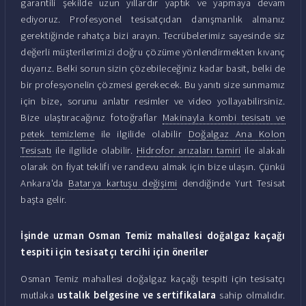
garantili şekilde uzun yıllardır yaptık ve yapmaya devam
ediyoruz. Profesyonel tesisatçıdan danışmanlık almanız
gerektiğinde rahatça bizi arayın. Tecrübelerimiz sayesinde siz
değerli müşterilerimizi doğru çözüme yönlendirmekten kıvanç
duyarız. Belki sorun sizin çözebileceğiniz kadar basit, belki de
bir profesyonelin çözmesi gerekecek. Bu yanıtı size sunmamız
için bize, sorunu anlatır resimler ve video yollayabilirsiniz.
Bize ulaştıracağınız fotoğraflar
Makinayla kombi tesisatı ve
petek temizleme
ile ilgilide olabilir
Doğalgaz Ana Kolon
Tesisatı
ile ilgilide olabilir.
Hidrofor arızaları tamiri
ile alakalı
olarak ön fiyat teklifi ve randevu almak için bize ulaşın. Çünkü
Ankara'da
Batarya kartuşu değişimi
dendiğinde Yurt Tesisat
başta gelir.
İşinde uzman Osman Temiz mahallesi doğalgaz kaçağı
tespiti için tesisatçı tercihi için öneriler
Osman Temiz mahallesi doğalgaz kaçağı tespiti için tesisatçı
mutlaka
ustalık belgesine ve sertifikalara
sahip olmalıdır.