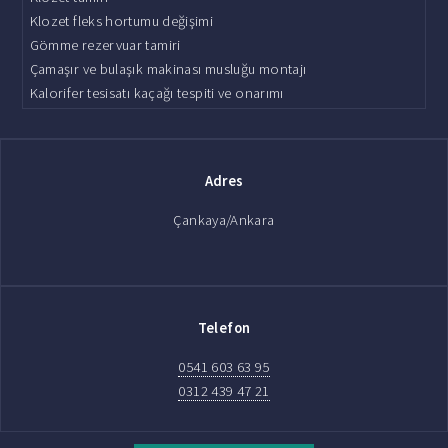
Klozet fleks hortumu değişimi
Gömme rezervuar tamiri
Çamaşır ve bulaşık makinası musluğu montajı
Kalorifer tesisatı kaçağı tespiti ve onarımı
Adres
Çankaya/Ankara
Telefon
0541 603 63 95
0312 439 47 21