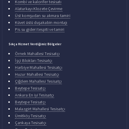
Kombi ve kalorifer tesisatı
Alaturkayı Klozete Çevirme
Üst komşudan su akması tamiri
Küvet üstü duşakabin montajı
Pis su gideri tespiti ve tamiri
Sıkça Hizmet Verdiğimiz Bölgeler
Örnek Mahallesi Tesisatçı
İşçi Blokları Tesisatçı
Harbiye Mahallesi Tesisatçı
Huzur Mahallesi Tesisatçı
Çiğdem Mahallesi Tesisatçı
Beytepe Tesisatçı
Ankara En iyi Tesisatçı
Beytepe Tesisatçı
Malazgirt Mahallesi Tesisatçı
Ümitköy Tesisatçı
Çankaya Tesisatçı