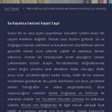
Yurt Tesisat
Metin Akkuş mahallesi kombi yenileme ve montajı için tesisatçı
Su hayatsa tesisat hayat taşır
Susuz bir ev veya işyeri yaşanılmaz olacaktır. Çünkü susuz bir
yaşam mümkün değildir. Tesisat suyu bizlere götürür. Su ve
doğalgaz tesisatı çekilmesi ve kaçaklarının düzeltilmesi işlerini
garantili olarak uzun yıllardır yaptık ve yapmaya devam
ediyoruz. Uzman bir tesisatçıdan öneri alacağınız zaman
çekinmeden bizleri arayın. Tecrübelerimiz doğrultusunda
sizleri doğru çözüme sevk etmekten mutlu olacağız. Belki
arıza sizin çözebileceğiniz kadar kolay, belki de bir ustanın
incelemesi gerekecek. Bu yanıtı sunmamız için bize, problemi
anlatır fotoğraflar ve video ulaştırabilirsiniz. Bize
ulaştıracağınız resimler
Demir Doğrama ve Ferforje
ile
alakalıda olabilir
Yer Tuvaletini Klozete Çevirme
ile alakalıda
olabilir.
Klozet Yeri Değiştirme
ile ilgili olarak yaklaşık fiyat
teklifi ve randevu almak için bize ulaşın. Çünkü Ankara'da