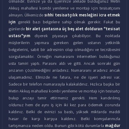
olmalıdır. Evinize ya da işyerinize alelade bulduğunuz Metin
Akkuş mahallesi kombi yenileme ve montajı için tesisatçısını
almayın. Ülkemizde
sıhhi tesisatçılık mesleğini icra etmek
için
gerekli bazı belgelere sahip olmak gerekir. Fakat bu
günlerde
bir alet çantasına üç beş alet dolduran "tesisat
ustası"yım
diyerek piyasaya çıkabiliyor. Bu noktada
müşterilerin yapması gereken gelen ustanın yetkinlik
belgelerini, sabit bir adresinin olup olmadığını ve tecrübesini
sorgulamaktır. Örneğin numarasını internetten bulduğunuz
usta tamiri yaptı. Parasını aldı ve gitti. Ancak sonraki gün
arızanın çözülmediğini anladınız. Numarasını aradınız ancak
ulaşamadınız. Elinizde ne fatura, ne de işyeri adresi var.
Sadece bir telefon numarasıyla kalakaldınız. Hızlıca başka bir
Metin Akkuş mahallesi kombi yenileme ve montajı için tesisatçı
bulup arızayı tamir ettirmeniz gerekti. Hem kandırılmış
oldunuz hem de aynı iş için iki kez para ödemek zorunda
kaldınız. Belki de evinizi su bastı, yüksek miktarda maddi
hasar ile karşı karşıya kaldınız. Belki komşularınızla
tartışmanıza neden oldu. Bunun gibi kötü durumlarla
mağdur