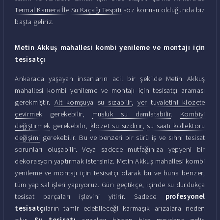
Termal Kamera İle Su Kaçağı Tespiti
söz konusu olduğunda biz
başta geliriz.
Metin Akkuş mahallesi kombi yenileme ve montajı için
tesisatçı
Ankarada yaşayan insanların acil bir şekilde Metin Akkuş
mahallesi kombi yenileme ve montajı için tesisatçı araması
gerekmiştir.
Alt komşuya su sızabilir
,
yer tuvaletini klozete
çevirmek
gerekebilir,
musluk su damlatabilir
.
Kombiyi
değiştirmek
gerekebilir,
klozet su sızdırır
,
su saati kollektörü
değişimi
gerekebilir. Bu ve benzeri bir sürü iş ve sıhhi tesisat
sorunları oluşabilir. Veya sadece mutfağınıza yepyeni bir
dekorasyon yaptırmak istersiniz. Metin Akkuş mahallesi kombi
yenileme ve montajı için tesisatçı olarak bu ve buna benzer,
tüm yapısal işleri yapıyoruz. Gün geçtikçe, içinde su durdukça
tesisat parçaları işlevini yitirir. Sadece
profesyonel
tesisatçı
ların tamir edebileceği karmaşık arızalara neden
olur.
Su tesisatı
arızaları birden bire meydana gelir.