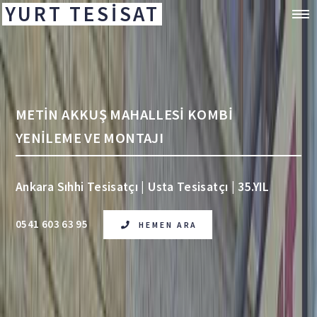
YURT TESİSAT
METİN AKKUŞ MAHALLESİ KOMBİ
YENİLEME VE MONTAJI
Ankara Sıhhi Tesisatçı | Usta Tesisatçı | 35.YIL
0541 603 63 95
HEMEN ARA