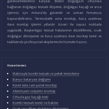
gereksinimlerimizi karşılar. Bütün doğalgazlı cihazlara
bağlanan doğalgaz tesisatı döşeme, doğalgaz kaçağı ve arıza
işleriniz için Ankara'da güvenilir ve uzman firmamıza
başvurabilirsiniz. Termostatik vana montajı, baca uzatması
ilave montajı işlerini yıllardır özveri ile sayısız noktada
uyguladık. Başkentgaz tesisat hatalarının düzeltilmesi, ocak
doğalgaz dönüşümü ve baca uzatması ilave montajı tamir ve
tadilatında profesyonel ekiplerimizle hizmete hazırız.
Hizmetlerimiz
Makinayla kombi tesisatı ve petek temizleme
Banyo bataryası değişimi
Küvet üstü cam panel montajı
Alüminyum radyatör montajı
Cihazla gaz kaçağı testi
Kombi tesisatı tamiri ve bakımı
Ocak ve şofben doğalgaz dönüşümü