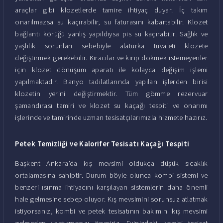
araçlar gibi klozetlerde tamire ihtiyaç duyar. İç takım
onarılmazsa su kaçırabilir, su faturasını kabartabilir. Klozet
bağlantı körüğü yanlış yapıldıysa pis su kaçırabilir. Sağlık ve
yaşlılık sorunları sebebiyle alaturka tuvaleti klozete
değiştirmek gerekebilir. Kiracılar ve kırıp dökmek istemeyenler
için klozet dönüşüm aparatı ile kolayca değişim işlemi
yapılmaktadır. Banyo tadilatlarında yapılan işlerden birisi
klozetin yerini değiştirmektir. Tüm gömme rezervuar
şamandırası tamiri ve klozet su kaçağı tespiti ve onarımı
işlerinde ve tamirinde uzman tesisatçılarımızla hizmete hazırız.
Petek Temizliği ve Kalorifer Tesisatı Kaçağı Tespiti
Başkent Ankara'da kış mevsimi oldukça düşük sıcaklık
ortalamasına sahiptir. Durum böyle olunca kombi sistemi ve
benzeri ısınma ihtiyacını karşılayan sistemlerin daha önemli
hale gelmesine sebep oluyor. Kış mevsimini sorunsuz atlatmak
istiyorsanız, kombi ve petek tesisatının bakımını kış mevsimi
gelmeden yaptırmanızı öneririz. Evinizdeki kombi tesisat