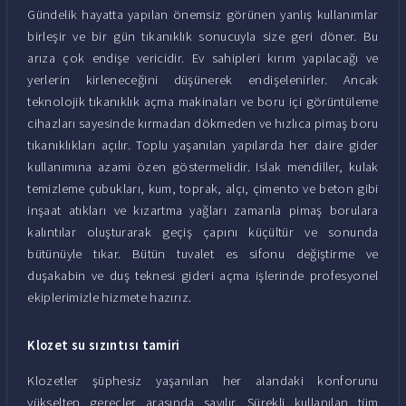
Gündelik hayatta yapılan önemsiz görünen yanlış kullanımlar
birleşir ve bir gün tıkanıklık sonucuyla size geri döner. Bu
arıza çok endişe vericidir. Ev sahipleri kırım yapılacağı ve
yerlerin kirleneceğini düşünerek endişelenirler. Ancak
teknolojik tıkanıklık açma makinaları ve boru içi görüntüleme
cihazları sayesinde kırmadan dökmeden ve hızlıca pimaş boru
tıkanıklıkları açılır. Toplu yaşanılan yapılarda her daire gider
kullanımına azami özen göstermelidir. Islak mendiller, kulak
temizleme çubukları, kum, toprak, alçı, çimento ve beton gibi
inşaat atıkları ve kızartma yağları zamanla pimaş borulara
kalıntılar oluşturarak geçiş çapını küçültür ve sonunda
bütünüyle tıkar. Bütün tuvalet es sifonu değiştirme ve
duşakabin ve duş teknesi gideri açma işlerinde profesyonel
ekiplerimizle hizmete hazırız.
Klozet su sızıntısı tamiri
Klozetler şüphesiz yaşanılan her alandaki konforunu
yükselten gereçler arasında sayılır. Sürekli kullanılan tüm