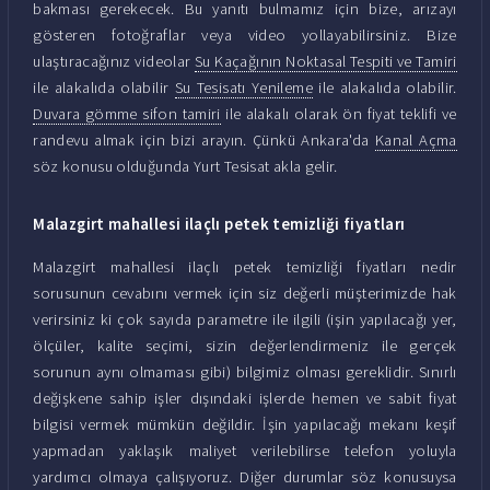
bakması gerekecek. Bu yanıtı bulmamız için bize, arızayı
gösteren fotoğraflar veya video yollayabilirsiniz. Bize
ulaştıracağınız videolar
Su Kaçağının Noktasal Tespiti ve Tamiri
ile alakalıda olabilir
Su Tesisatı Yenileme
ile alakalıda olabilir.
Duvara gömme sifon tamiri
ile alakalı olarak ön fiyat teklifi ve
randevu almak için bizi arayın. Çünkü Ankara'da
Kanal Açma
söz konusu olduğunda Yurt Tesisat akla gelir.
Malazgirt mahallesi ilaçlı petek temizliği fiyatları
Malazgirt mahallesi ilaçlı petek temizliği fiyatları nedir
sorusunun cevabını vermek için siz değerli müşterimizde hak
verirsiniz ki çok sayıda parametre ile ilgili (işin yapılacağı yer,
ölçüler, kalite seçimi, sizin değerlendirmeniz ile gerçek
sorunun aynı olmaması gibi) bilgimiz olması gereklidir. Sınırlı
değişkene sahip işler dışındaki işlerde hemen ve sabit fiyat
bilgisi vermek mümkün değildir. İşin yapılacağı mekanı keşif
yapmadan yaklaşık maliyet verilebilirse telefon yoluyla
yardımcı olmaya çalışıyoruz. Diğer durumlar söz konusuysa