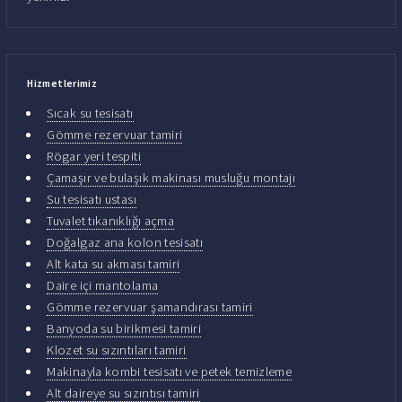
Hizmetlerimiz
Sıcak su tesisatı
Gömme rezervuar tamiri
Rögar yeri tespiti
Çamaşır ve bulaşık makinası musluğu montajı
Su tesisatı ustası
Tuvalet tıkanıklığı açma
Doğalgaz ana kolon tesisatı
Alt kata su akması tamiri
Daire içi mantolama
Gömme rezervuar şamandırası tamiri
Banyoda su birikmesi tamiri
Klozet su sızıntıları tamiri
Makinayla kombi tesisatı ve petek temizleme
Alt daireye su sızıntısı tamiri