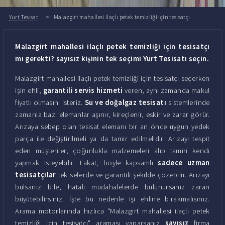
Yurt Tesisat
Malazgirt mahallesi ilaçlı petek temizliği için tesisatçı
Malazgirt mahallesi ilaçlı petek temizliği için tesisatçı
mı gerekti? sayısız kişinin tek seçimi Yurt Tesisatı seçin.
Malazgirt mahallesi ilaçlı petek temizliği için tesisatçı seçerken
işin ehli,
garantili servis hizmeti
veren, aynı zamanda makul
fiyatlı olmasını isteriz.
Su ve doğalgaz tesisatı
sistemlerinde
zamanla bazı elemanlar aşınır, kireçlenir, eskir ve zarar görür.
Arızaya sebep olan tesisat elemanı bir an önce uygun yedek
parça ile değiştirilmeli ya da tamir edilmelidir. Arızayı tespit
eden müşteriler, çoğunlukla malzemeleri alıp tamiri kendi
yapmak isteyebilir. Fakat, böyle kapsamlı
sadece uzman
tesisatçılar
tek seferde ve garantili şekilde çözebilir. Arızayı
bulsanız bile, hatalı müdahalelerde bulunursanız zararı
büyütebilirsiniz. İşte bu nedenle işi ehline bırakmalısınız.
Arama motorlarında hızlıca "Malazgirt mahallesi ilaçlı petek
temizliği için tesisatçı" araması yaparsanız
sayısız
firma