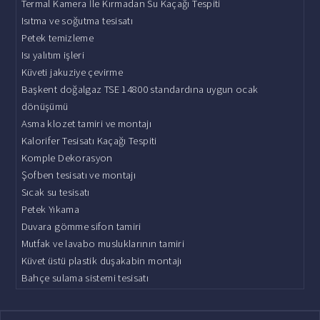
Termal Kamera İle Kırmadan Su Kaçağı Tespiti
Isıtma ve soğutma tesisatı
Petek temizleme
Isı yalıtım işleri
Küveti jakuziye çevirme
Başkent doğalgaz TSE 14800 standardına uygun ocak
dönüşümü
Asma klozet tamiri ve montajı
Kalorifer Tesisatı Kaçağı Tespiti
Komple Dekorasyon
Şofben tesisatı ve montajı
Sıcak su tesisatı
Petek Yıkama
Duvara gömme sifon tamiri
Mutfak ve lavabo musluklarının tamiri
Küvet üstü plastik duşakabin montajı
Bahçe sulama sistemi tesisatı