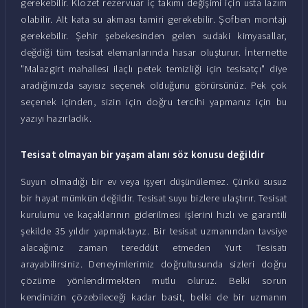
gerekebilir. Klozet rezervuar iç takımı değişimi için usta lazım
olabilir. Alt kata su akması tamiri gerekebilir. Şofben montajı
gerekebilir. Şehir şebekesinden gelen sudaki kimyasallar,
değdiği tüm tesisat elemanlarında hasar oluşturur. İnternette
"Malazgirt mahallesi ilaçlı petek temizliği için tesisatçı" diye
aradığınızda sayısız seçenek olduğunu görürsünüz. Pek çok
seçenek içinden, sizin için doğru tercihi yapmanız için bu
yazıyı hazırladık.
Tesisat olmayan bir yaşam alanı söz konusu değildir
Suyun olmadığı bir ev veya işyeri düşünülemez. Çünkü susuz
bir hayat mümkün değildir. Tesisat suyu bizlere ulaştırır. Tesisat
kurulumu ve kaçaklarının giderilmesi işlerini hızlı ve garantili
şekilde 35 yıldır yapmaktayız. Bir tesisat uzmanından tavsiye
alacağınız zaman tereddüt etmeden Yurt Tesisatı
arayabilirsiniz. Deneyimlerimiz doğrultusunda sizleri doğru
çözüme yönlendirmekten mutlu oluruz. Belki sorun
kendinizin çözebileceği kadar basit, belki de bir uzmanın