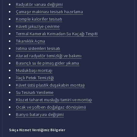
Radyatör vanası değişimi
Çamaşır makinası tesisatı hazırlama
Komple kalorifer tesisatı
Küveti jakuziye çevirme
Termal Kameralı Kırmadan Su Kaçağı Tespiti
Tıkanıklık Açma
Isıtma sistemleri tesisatı
Alurad radyatör temizliği ve bakımı
Basınçlı su ile pimaş gider yıkama
Muslukbaşı montajı
İlaçlı Petek Temizliği
Küvet üstü plastik duşakabin montajı
Su Tesisatı Yenileme
Klozet taharet musluğu tamiri ve montajı
Ocak ve şofben doğalgaz dönüşümü
Banyo bataryası değişimi
Sıkça Hizmet Verdiğimiz Bölgeler