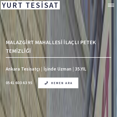
YURT TESİSAT
MALAZGİRT MAHALLESİ İLAÇLI PETEK
TEMİZLİĞİ
Ankara Tesisatçı | İşinde Uzman | 35.YIL
0541 603 63 95
HEMEN ARA