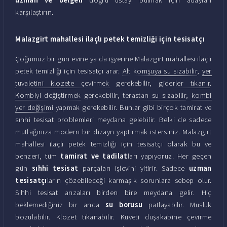
karşılaştırın.
Malazgirt mahallesi ilaçlı petek temizliği için tesisatçı
Çoğumuz bir gün evine ya da işyerine Malazgirt mahallesi ilaçlı
petek temizliği için tesisatçı arar.
Alt komşuya su sızabilir
,
yer
tuvaletini klozete çevirmek
gerekebilir,
giderler tıkanır
.
Kombiyi değiştirmek
gerekebilir,
terastan su sızabilir
,
kombi
yer değişimi
yapmak gerekebilir. Bunlar gibi birçok tamirat ve
sıhhi tesisat problemleri meydana gelebilir. Belki de sadece
mutfağınıza modern bir dizayn yaptırmak istersiniz. Malazgirt
mahallesi ilaçlı petek temizliği için tesisatçı olarak bu ve
benzeri, tüm
tamirat ve tadilat
ları yapıyoruz. Her geçen
gün
sıhhi tesisat
parçaları işlevini yitirir. Sadece
uzman
tesisatçı
ların çözebileceği karmaşık sorunlara sebep olur.
Sıhhi tesisat arızaları birden bire meydana gelir. Hiç
beklemediğiniz bir anda
su borusu
patlayabilir. Musluk
bozulabilir. Klozet tıkanabilir. Küveti duşakabine çevirme