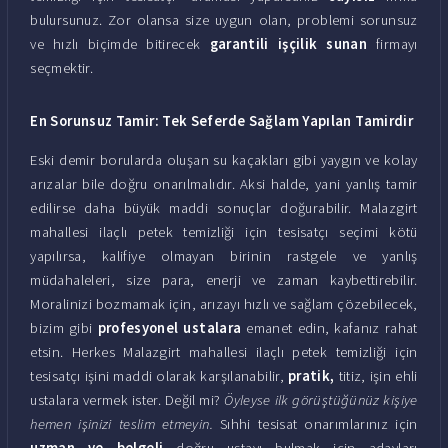
bulursunuz. Zor olansa size uygun olan, problemi sorunsuz
ve hızlı biçimde bitirecek
garantili işçilik sunan
firmayı
seçmektir.
En Sorunsuz Tamir: Tek Seferde Sağlam Yapılan Tamirdir
Eski demir borularda oluşan su kaçakları gibi yaygın ve kolay
arızalar bile doğru onarılmalıdır. Aksi halde, yani yanlış tamir
edilirse daha büyük maddi sonuçlar doğurabilir. Malazgirt
mahallesi ilaçlı petek temizliği için tesisatçı seçimi kötü
yapılırsa, kalifiye olmayan birinin rastgele ve yanlış
müdahaleleri, size para, enerji ve zaman kaybettirebilir.
Moralinizi bozmamak için, arızayı hızlı ve sağlam çözebilecek,
bizim gibi
profesyonel ustalara
emanet edin, kafanız rahat
etsin. Herkes Malazgirt mahallesi ilaçlı petek temizliği için
tesisatçı işini maddi olarak karşılanabilir,
pratik,
titiz, işin ehli
ustalara vermek ister. Değil mi?
Öyleyse ilk görüştüğünüz kişiye
hemen işinizi teslim etmeyin.
Sıhhi tesisat onarımlarınız için
uzman ve belgeli
doğru ustayı bulmak için adayları