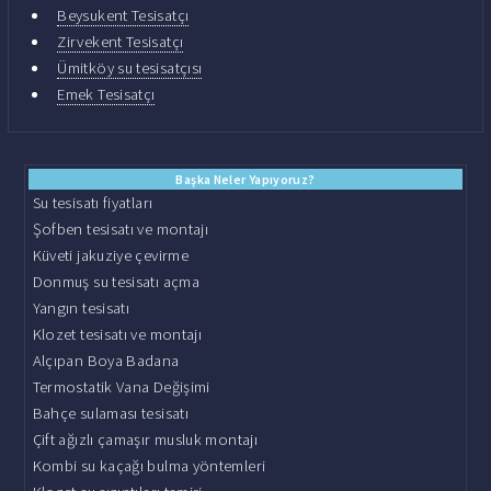
Beysukent Tesisatçı
Zirvekent Tesisatçı
Ümitköy su tesisatçısı
Emek Tesisatçı
Başka Neler Yapıyoruz?
Su tesisatı fiyatları
Şofben tesisatı ve montajı
Küveti jakuziye çevirme
Donmuş su tesisatı açma
Yangın tesisatı
Klozet tesisatı ve montajı
Alçıpan Boya Badana
Termostatik Vana Değişimi
Bahçe sulaması tesisatı
Çift ağızlı çamaşır musluk montajı
Kombi su kaçağı bulma yöntemleri