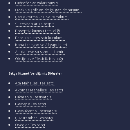
Hidrofor arızaları tamiri
Ocak ve şofben doğalgaz dönüşümü
Çatı Aktarma - Su ve Isı Yalıtımı
Su tesisatı arıza tespit
Foseptik kuyusu temizliği
Fabrika su tesisatı kurulumu
Kanalizasyon ve Altyapı İşleri
Alt daireye su sızıntısı tamiri
Oksijen ve Elektrik Kaynağı
Sıkça Hizmet Verdiğimiz Bölgeler
Ata Mahallesi Tesisatçı
Akpınar Mahallesi Tesisatçı
Dikmen su tesisatçısı
Beytepe Tesisatçı
Beysukent su tesisatçısı
Çukurambar Tesisatçı
Öveçler Tesisatçı