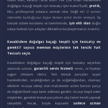
doğalgaz kaçağı tespiti için tesisatçı işini makul fiyatlı,
pratik,
titiz, profesyonel ustalara vermek ister. Değil mi?
O zaman
internette bulduğunuz kişiye hemen işinizi teslim etmeyin.
Su
tesisatı sistem kurulumu ve tamirlerinde,
işin ehli olan
doğru
ustayı bulmak için adayları dikkatlice karşılaştırmanızı öneririz.
Kavaklıdere doğalgaz kaçağı tespiti için tesisatçı mı
gerekti? sayısız memnun müşterinin tek tercihi Yurt
Tesisatı seçin.
Kavaklıdere doğalgaz kaçağı tespiti için tesisatçı seçerken
alanında uzman,
garantili servis hizmeti
veren, ve fiyatları
uygun olmasını isteriz. Tüm tesisat parçaları suyun
hareketinden, sıcaklığından ya da soğukluğundan, olumsuz
etkilenir. Arızaya sebep olan malzemeler acilen benzer parça
ile değiştirilmeli veya tamir edilmesi gerekir. Arızayı tespit eden
müşteriler, genelde tesisat parçalarını alıp tamiri kendi yapmak
isteyebilir. Ancak, böyle kapsamlı
sadece uzman