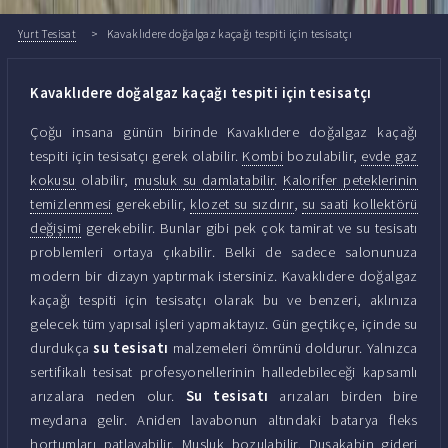
Yurt Tesisat
Kavaklıdere doğalgaz kaçağı tespiti için tesisatçı
Kavaklıdere doğalgaz kaçağı tespiti için tesisatçı
Çoğu insana günün birinde Kavaklıdere doğalgaz kaçağı
tespiti için tesisatçı gerek olabilir.
Kombi
bozulabilir,
evde gaz
kokusu
olabilir,
musluk su damlatabilir
.
Kalorifer peteklerinin
temizlenmesi
gerekebilir,
klozet su sızdırır
,
su saati kollektörü
değişimi
gerekebilir. Bunlar gibi pek çok tamirat ve su tesisatı
problemleri ortaya çıkabilir. Belki de sadece salonunuza
modern bir dizayn yaptırmak istersiniz. Kavaklıdere doğalgaz
kaçağı tespiti için tesisatçı olarak bu ve benzeri, aklınıza
gelecek tüm yapısal işleri yapmaktayız. Gün geçtikçe, içinde su
durdukça
su tesisatı
malzemeleri ömrünü doldurur. Yalnızca
sertifikalı tesisat profesyonellerinin halledebileceği kapsamlı
arızalara neden olur.
Su tesisatı
arızaları birden bire
meydana gelir. Aniden lavabonun altındaki batarya fleks
hortumları patlayabilir. Musluk bozulabilir. Duşakabin gideri