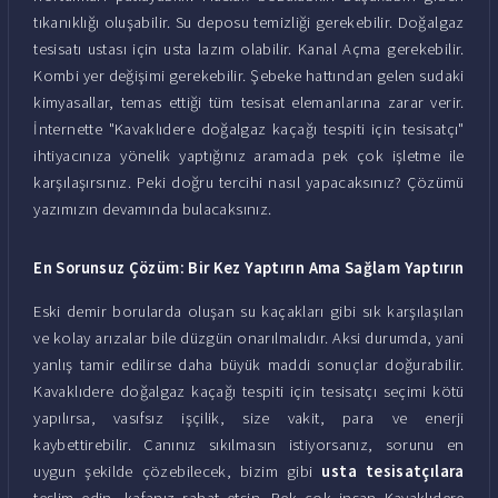
tıkanıklığı oluşabilir. Su deposu temizliği gerekebilir. Doğalgaz
tesisatı ustası için usta lazım olabilir. Kanal Açma gerekebilir.
Kombi yer değişimi gerekebilir. Şebeke hattından gelen sudaki
kimyasallar, temas ettiği tüm tesisat elemanlarına zarar verir.
İnternette "Kavaklıdere doğalgaz kaçağı tespiti için tesisatçı"
ihtiyacınıza yönelik yaptığınız aramada pek çok işletme ile
karşılaşırsınız. Peki doğru tercihi nasıl yapacaksınız? Çözümü
yazımızın devamında bulacaksınız.
En Sorunsuz Çözüm: Bir Kez Yaptırın Ama Sağlam Yaptırın
Eski demir borularda oluşan su kaçakları gibi sık karşılaşılan
ve kolay arızalar bile düzgün onarılmalıdır. Aksi durumda, yani
yanlış tamir edilirse daha büyük maddi sonuçlar doğurabilir.
Kavaklıdere doğalgaz kaçağı tespiti için tesisatçı seçimi kötü
yapılırsa, vasıfsız işçilik, size vakit, para ve enerji
kaybettirebilir. Canınız sıkılmasın istiyorsanız, sorunu en
uygun şekilde çözebilecek, bizim gibi
usta tesisatçılara
teslim edin, kafanız rahat etsin. Pek çok insan Kavaklıdere