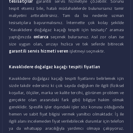
tesisatçılar
garantili servis hizmetiyle çözebilir. Sorunu
tespit etseniz bile, hatalı müdahalelerde bulunursanız tamir
maliyetini arttırabilirsiniz. Tam da bu nedenle uzman
tesisatçılara başvurmalısınız. İnternette çok kolay şekilde
"Kavaklıdere doğalgaz kaçağı tespiti için tesisatçı" araması
yaptığınızda
onlarca
seçenek bulursunuz. Asıl zor olan ise
size uygun olan, arızayı hızlıca ve tek seferde bitirecek
garantili servis hizmeti veren
işletmeyi seçmektir.
Kavaklıdere doğalgaz kaçağı tespiti fiyatları
Kavaklıdere doğalgaz kaçağı tespiti fiyatlarını belirlemek için
sizde takdir edersiniz ki çok sayıda değişken ile ilgili (fiziksel
koşullar, ölçüler, marka ve kalite tercihi, görünen problem ve
gerçekte olan arasındaki fark gibi) bilgiye hakim olmak
gereklidir. Spesifik işler dışındaki işler söz konusu olduğunda
hemen ve sabit fiyat bilgisi vermek yanıltıcı olmaktadır. İş ile
ilgili alanı incelemeden fiyat verilebilecek durumlar için telefon
ya da whatsapp aracılığıyla yardımcı olmaya çalışıyoruz.