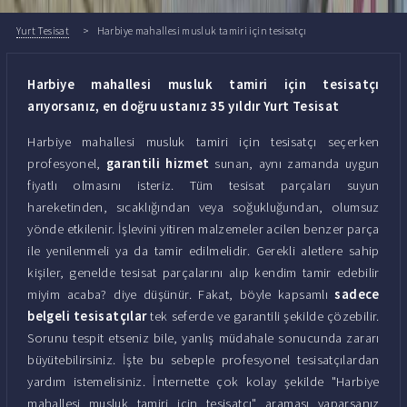
Yurt Tesisat
Harbiye mahallesi musluk tamiri için tesisatçı
Harbiye mahallesi musluk tamiri için tesisatçı
arıyorsanız, en doğru ustanız 35 yıldır Yurt Tesisat
Harbiye mahallesi musluk tamiri için tesisatçı seçerken
profesyonel,
garantili hizmet
sunan, aynı zamanda uygun
fiyatlı olmasını isteriz. Tüm tesisat parçaları suyun
hareketinden, sıcaklığından veya soğukluğundan, olumsuz
yönde etkilenir. İşlevini yitiren malzemeler acilen benzer parça
ile yenilenmeli ya da tamir edilmelidir. Gerekli aletlere sahip
kişiler, genelde tesisat parçalarını alıp kendim tamir edebilir
miyim acaba? diye düşünür. Fakat, böyle kapsamlı
sadece
belgeli tesisatçılar
tek seferde ve garantili şekilde çözebilir.
Sorunu tespit etseniz bile, yanlış müdahale sonucunda zararı
büyütebilirsiniz. İşte bu sebeple profesyonel tesisatçılardan
yardım istemelisiniz. İnternette çok kolay şekilde "Harbiye
mahallesi musluk tamiri için tesisatçı" araması yaparsanız