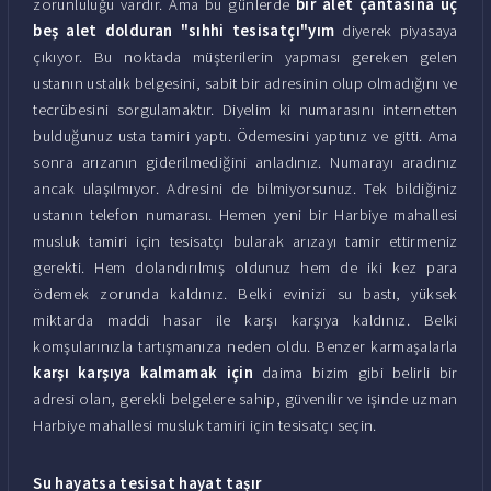
zorunluluğu vardır. Ama bu günlerde
bir alet çantasına üç
beş alet dolduran "sıhhi tesisatçı"yım
diyerek piyasaya
çıkıyor. Bu noktada müşterilerin yapması gereken gelen
ustanın ustalık belgesini, sabit bir adresinin olup olmadığını ve
tecrübesini sorgulamaktır. Diyelim ki numarasını internetten
bulduğunuz usta tamiri yaptı. Ödemesini yaptınız ve gitti. Ama
sonra arızanın giderilmediğini anladınız. Numarayı aradınız
ancak ulaşılmıyor. Adresini de bilmiyorsunuz. Tek bildiğiniz
ustanın telefon numarası. Hemen yeni bir Harbiye mahallesi
musluk tamiri için tesisatçı bularak arızayı tamir ettirmeniz
gerekti. Hem dolandırılmış oldunuz hem de iki kez para
ödemek zorunda kaldınız. Belki evinizi su bastı, yüksek
miktarda maddi hasar ile karşı karşıya kaldınız. Belki
komşularınızla tartışmanıza neden oldu. Benzer karmaşalarla
karşı karşıya kalmamak için
daima bizim gibi belirli bir
adresi olan, gerekli belgelere sahip, güvenilir ve işinde uzman
Harbiye mahallesi musluk tamiri için tesisatçı seçin.
Su hayatsa tesisat hayat taşır