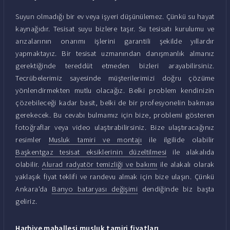
Suyun olmadığı bir ev veya işyeri düşünülemez. Çünkü su hayat
kaynağıdır. Tesisat suyu bizlere taşır. Su tesisatı kurulumu ve
arızalarının onarımı işlerini garantili şekilde yıllardır
yapmaktayız. Bir tesisat uzmanından danışmanlık almanız
gerektiğinde tereddüt etmeden bizleri arayabilirsiniz.
Tecrübelerimiz sayesinde müşterilerimizi doğru çözüme
yönlendirmekten mutlu olacağız. Belki problem kendinizin
çözebileceği kadar basit, belki de bir profesyonelin bakması
gerekecek. Bu cevabı bulmamız için bize, problemi gösteren
fotoğraflar veya video ulaştırabilirsiniz. Bize ulaştıracağınız
resimler
Musluk tamiri ve montajı
ile ilgilide olabilir
Başkentgaz tesisat eksiklerinin düzeltilmesi
ile alakalıda
olabilir.
Alurad radyatör temizliği ve bakımı
ile alakalı olarak
yaklaşık fiyat teklifi ve randevu almak için bize ulaşın. Çünkü
Ankara'da
Banyo bataryası değişimi
dendiğinde biz başta
geliriz.
Harbiye mahallesi musluk tamiri fiyatları