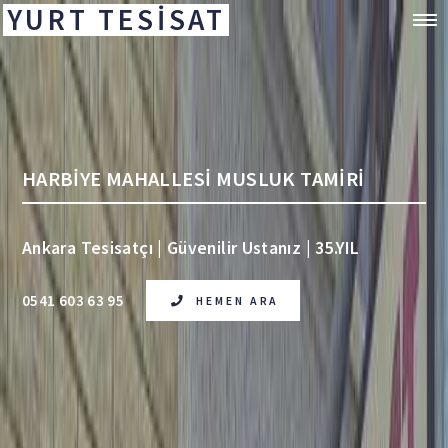
YURT TESİSAT
HARBİYE MAHALLESİ MUSLUK TAMİRİ
Ankara Tesisatçı | Güvenilir Ustanız | 35.YIL
0541 603 63 95
HEMEN ARA