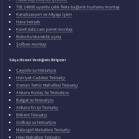
TSE 14800 uyumlu çelik fleks bağlantı hortumu montajı
Kanalizasyon ve Altyapı İşleri
Hava tesisatı
Küvet üstü cam panel montajı
Robotla tıkanıklık açma
Şofben montajı
Sıkça Hizmet Verdiğimiz Bölgeler
Çayyolu su tesisatçısı
Hürriyet Caddesi Tesisatçı
Osman Temiz Mahallesi Tesisatçı
Ankara Kızılay Su Tesisatçısı
Balgat su tesisatçısı
Ankara En iyi Tesisatçı
Bilkent Tesisatçı
Gölbaşı su tesisatçısı
Malazgirt Mahallesi Tesisatçı
Hilal Mahallesi Tesisatçı