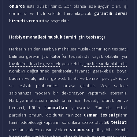
onlarca
usta bulabilirsiniz. Zor olansa size uygun olan, işi
sorunsuz ve hızlı şekilde tamamlayacak
garantili servis
hizmeti veren
ustayı seçmektir.
Harbiye mahallesi musluk tamiri için tesisatçı
Herkesin aniden Harbiye mahallesi musluk tamiri için tesisatçı
bulması gerekmiştir.
Kalorifer tesisatında kaçak
olabilir,
yer
tuvaletini klozete çevirmek
gerekebilir,
musluk su damlatabilir
.
Kombiyi değiştirmek
gerekebilir, fayansçı gerekebilir, boya,
badana ve alçı ustası gerekebilir. Bu ve benzeri pek çok iş ve
su tesisatı problemleri ortaya çıkabilir. Veya sadece
salonunuza modern bir dekorasyon yaptırmak istersiniz.
Harbiye mahallesi musluk tamiri için tesisatçı olarak bu ve
benzeri, bütün
tamiratları
yapıyoruz. Zamanla tesisat
parçaları ömrünü doldurur. Yalnızca
uzman tesisatçı
ların
tamir edebileceği kapsamlı sorunlara sebep olur.
Su tesisatı
arızaları aniden oluşur. Aniden
su borusu
patlayabilir. Kombi
bozulabilir. Mutfak lavabosu tıkanabilir. Akustik Dinleme Cihazı