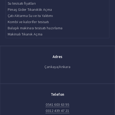
Su tesisatı fiyatları
Pimaş Gider Tıkanıklık Açma
Çatı Aktarma Su ve Isı Yalıtımı
Kombi ve kalorifer tesisatı
Bulaşık makinası tesisatı hazırlama
Makinalı Tıkanık Açma
Adres
Çankaya/Ankara
Telefon
0541 603 63 95
0312 439 47 21