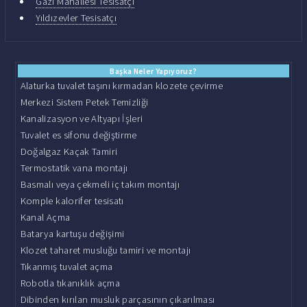
Gazi Mahallesi Tesisatçı
Yıldızevler Tesisatçı
Başka Neler Yapıyoruz?
Alaturka tuvalet taşını kırmadan klozete çevirme
Merkezi Sistem Petek Temizliği
Kanalizasyon ve Altyapı İşleri
Tuvalet es sifonu değiştirme
Doğalgaz Kaçak Tamiri
Termostatik vana montajı
Basmalı veya çekmeli iç takım montajı
Komple kalorifer tesisatı
Kanal Açma
Batarya kartuşu değişimi
Klozet taharet musluğu tamiri ve montajı
Tıkanmış tuvalet açma
Robotla tıkanıklık açma
Dibinden kırılan musluk parçasının çıkarılması