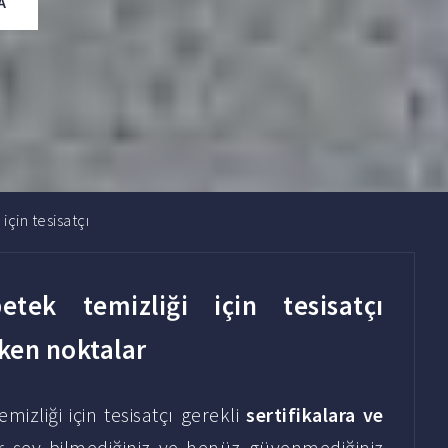
A
için tesisatçı
tek temizliği için tesisatçı
eken noktalar
mizliği için tesisatçı gerekli
sertifikalara ve
ir şey bilmediğiniz ve henüz güvenmediğiniz