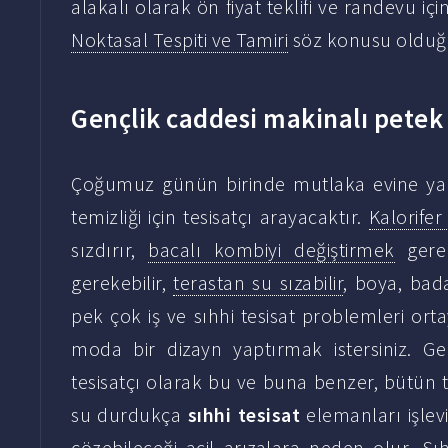
alakalı olarak ön fiyat teklifi ve randevu i
Noktasal Tespiti ve Tamiri
söz konusu olduğun
Gençlik caddesi makinalı petek t
Çoğumuz günün birinde mutlaka evine ya d
temizliği için tesisatçı arayacaktır.
Kalorifer
sızdırır,
bacalı kombiyi değiştirmek
gerek
gerekebilir,
terastan su sızabilir
, boya, bada
pek çok iş ve sıhhi tesisat problemleri ort
moda bir dizayn yaptırmak istersiniz. Gen
tesisatçı olarak bu ve buna benzer, bütün ta
su durdukça
sıhhi tesisat
elemanları işlevin
çözebileceği acil arızalara neden olur. Sı