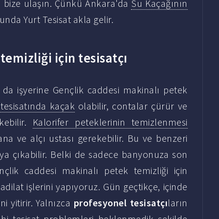
çin bize ulaşın. Çünkü Ankara'da
Su Kaçağının
da Yurt Tesisat akla gelir.
emizliği için tesisatçı
a işyerine Gençlik caddesi makinalı petek
 tesisatında kaçak
olabilir, contalar çürür ve
ebilir.
Kalorifer peteklerinin temizlenmesi
na ve alçı ustası gerekebilir. Bu ve benzeri
aya çıkabilir. Belki de sadece banyonuza son
çlik caddesi makinalı petek temizliği için
dilat işlerini yapıyoruz. Gün geçtikçe, içinde
i yitirir. Yalnızca
profesyonel tesisatçı
ların
hhi tesisat problemleri beklenmedik şekilde