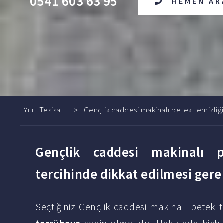
0541 603 63 95
HEMEN AR
Yurt Tesisat
Gençlik caddesi makinalı petek temizliği 
Gençlik caddesi makinalı pe
tercihinde dikkat edilmesi ger
Seçtiğiniz Gençlik caddesi makinalı petek te
tecrübeye
sahip olmalıdır. Hakkında hiçb