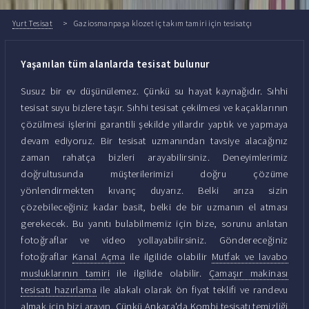
Yurt Tesisat
Gaziosmanpaşa klozet iç takım tamiri için tesisatçı
Yaşanılan tüm alanlarda tesisat bulunur
Susuz bir ev düşünülemez. Çünkü su hayat kaynağıdır. Sıhhi
tesisat suyu bizlere taşır. Sıhhi tesisat çekilmesi ve kaçaklarının
çözülmesi işlerini garantili şekilde yıllardır yaptık ve yapmaya
devam ediyoruz. Bir tesisat uzmanından tavsiye alacağınız
zaman rahatça bizleri arayabilirsiniz. Deneyimlerimiz
doğrultusunda müşterilerimizi doğru çözüme
yönlendirmekten kıvanç duyarız. Belki arıza sizin
çözebileceğiniz kadar basit, belki de bir uzmanın el atması
gerekecek. Bu yanıtı bulabilmemiz için bize, sorunu anlatan
fotoğraflar ve video yollayabilirsiniz. Göndereceğiniz
fotoğraflar
Kanal Açma
ile ilgilide olabilir
Mutfak ve lavabo
musluklarının tamiri
ile ilgilide olabilir.
Çamaşır makinası
tesisatı hazırlama
ile alakalı olarak ön fiyat teklifi ve randevu
almak için bizi arayın. Çünkü Ankara'da
Kombi tesisatı temizliği