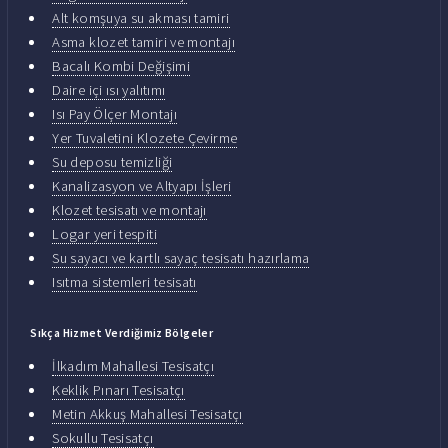
Alt komşuya su akması tamiri
Asma klozet tamiri ve montajı
Bacalı Kombi Değişimi
Daire içi ısı yalıtımı
Isı Pay Ölçer Montajı
Yer Tuvaletini Klozete Çevirme
Su deposu temizliği
Kanalizasyon ve Altyapı İşleri
Klozet tesisatı ve montajı
Logar yeri tespiti
Su sayacı ve kartlı sayaç tesisatı hazırlama
Isıtma sistemleri tesisatı
Sıkça Hizmet Verdiğimiz Bölgeler
İlkadım Mahallesi Tesisatçı
Keklik Pınarı Tesisatçı
Metin Akkuş Mahallesi Tesisatçı
Sokullu Tesisatçı