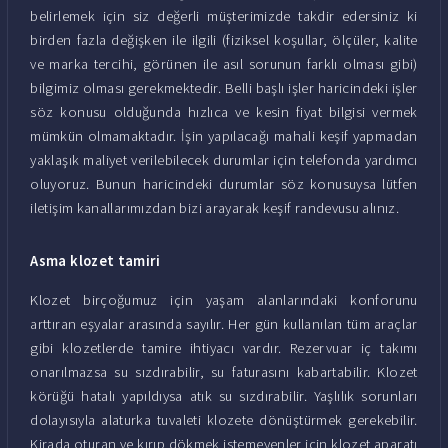
belirlemek için siz değerli müşterimizde takdir edersiniz ki
birden fazla değişken ile ilgili (fiziksel koşullar, ölçüler, kalite
ve marka tercihi, görünen ile asıl sorunun farklı olması gibi)
bilgimiz olması gerekmektedir. Belli başlı işler haricindeki işler
söz konusu olduğunda hızlıca ve kesin fiyat bilgisi vermek
mümkün olmamaktadır. İşin yapılacağı mahali keşif yapmadan
yaklaşık maliyet verilebilecek durumlar için telefonda yardımcı
oluyoruz. Bunun haricindeki durumlar söz konusuysa lütfen
iletişim kanallarımızdan bizi arayarak keşif randevusu alınız.
Asma klozet tamiri
Klozet birçoğumuz için yaşam alanlarındaki konforunu
arttıran eşyalar arasında sayılır. Her gün kullanılan tüm araçlar
gibi klozetlerde tamire ihtiyacı vardır. Rezervuar iç takımı
onarılmazsa su sızdırabilir, su faturasını kabartabilir. Klozet
körüğü hatalı yapıldıysa atık su sızdırabilir. Yaşlılık sorunları
dolayısıyla alaturka tuvaleti klozete dönüştürmek gerekebilir.
Kirada oturan ve kırıp dökmek istemeyenler için klozet aparatı