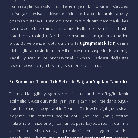
numarasıyla kalakaldınız. Hemen yeni bir Dikmen Caddesi
doğalgaz tesisatı döşeme için tesisatçı bularak arızayı
çözmeniz gerekti. Hem dolandırılmış oldunuz hem de iki kez
para ödemek zorunda kaldınız. Belki de evinizi su bastı,
maddi hasar oluştu. Belki alt komşunuzla tartışmanıza neden
oldu. Bu ve benzer kötü durumlarla
uğraşmamak için
daima
bizim gibi adresinde uzun yıllar boyunca saygınlık kazanmış,
kayıtlı, güvenilir ve profesyonel Dikmen Caddesi doğalgaz
tesisatı döşeme için tesisatçı seçmenizi öneririz.
En Sorunsuz Tamir: Tek Seferde Sağlam Yapılan Tamirdir
Tıkanıklıklar gibi yaygın ve basit arızalar bile düzgün tamir
edilmelidir. Aksi durumda, yani yanlış tamir edilirse daha büyük
maddi sonuçlar doğurabilir. Dikmen Caddesi doğalgaz tesisatı
döşeme için tesisatçı seçimi kötü yapılırsa, yanlış tesisat
malzemeleri, size enerji, zaman ve para kaybettirebilir. Canınız
sıkılmasın istiyorsanız, problemi en uygun şekilde
çözebilecek, bizim gibi
profesyonel tesisatçılara
emanet