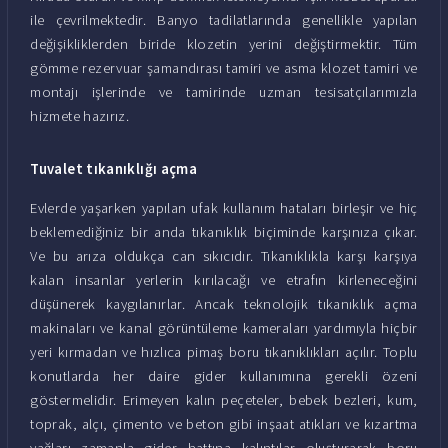
ile çevrilmektedir. Banyo tadilatlarında genellikle yapılan
değişikliklerden biride klozetin yerini değiştirmektir. Tüm
gömme rezervuar şamandırası tamiri ve asma klozet tamiri ve
montajı işlerinde ve tamirinde uzman tesisatçılarımızla
hizmete hazırız.
Tuvalet tıkanıklığı açma
Evlerde yaşarken yapılan ufak kullanım hataları birleşir ve hiç
beklemediğiniz bir anda tıkanıklık biçiminde karşınıza çıkar.
Ve bu arıza oldukça can sıkıcıdır. Tıkanıklıkla karşı karşıya
kalan insanlar yerlerin kırılacağı ve etrafın kirleneceğini
düşünerek kaygılanırlar. Ancak teknolojik tıkanıklık açma
makinaları ve kanal görüntüleme kameraları yardımıyla hiçbir
yeri kırmadan ve hızlıca pimaş boru tıkanıklıkları açılır. Toplu
konutlarda her daire gider kullanımına gerekli özeni
göstermelidir. Erimeyen kalın peçeteler, bebek bezleri, kum,
toprak, alçı, çimento ve beton gibi inşaat atıkları ve kızartma
yağları zamanla gider hattına kalıntılar oluşturarak boru