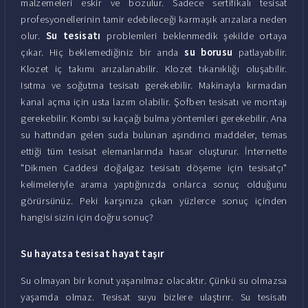
malzemeleri eskir ve bozulur. Sadece sertifikalı tesisat
profesyonellerinin tamir edebileceği karmaşık arızalara neden
olur.
Su tesisatı
problemleri beklenmedik şekilde ortaya
çıkar. Hiç beklemediğiniz bir anda
su borusu
patlayabilir.
Klozet iç takımı arızalanabilir. Klozet tıkanıklığı oluşabilir.
Isıtma ve soğutma tesisatı gerekebilir. Makinayla kırmadan
kanal açma için usta lazım olabilir. Şofben tesisatı ve montajı
gerekebilir. Kombi su kaçağı bulma yöntemleri gerekebilir. Ana
su hattından gelen suda bulunan aşındırıcı maddeler, temas
ettiği tüm tesisat elemanlarında hasar oluşturur. İnternette
"Dikmen Caddesi doğalgaz tesisatı döşeme için tesisatçı"
kelimeleriyle arama yaptığınızda onlarca sonuç olduğunu
görürsünüz. Peki karşınıza çıkan yüzlerce sonuç içinden
hangisi sizin için doğru sonuç?
Su hayatsa tesisat hayat taşır
Su olmayan bir konut yaşanılmaz olacaktır. Çünkü su olmazsa
yaşamda olmaz. Tesisat suyu bizlere ulaştırır. Su tesisatı