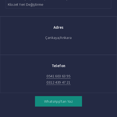
Klozet Yeri Değiştirme
Adres
Çankaya/Ankara
Telefon
0541 603 63 95
0312 439 47 21
WhatsApp'tan Yaz