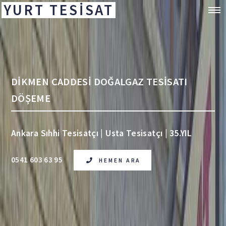
YURT TESİSAT
DİKMEN CADDESİ DOĞALGAZ TESİSATI
DÖŞEME
Ankara Sıhhi Tesisatçı | Usta Tesisatçı | 35.YIL
0541 603 63 95
HEMEN ARA