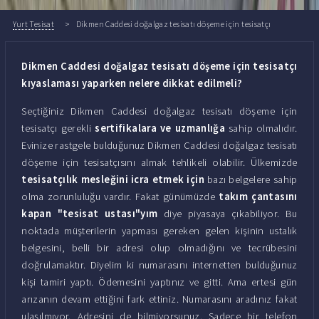
Yurt Tesisat
Dikmen Caddesi doğalgaz tesisatı döşeme için tesisatçı
Dikmen Caddesi doğalgaz tesisatı döşeme için tesisatçı
kıyaslaması yaparken nelere dikkat edilmeli?
Seçtiğiniz Dikmen Caddesi doğalgaz tesisatı döşeme için
tesisatçı gerekli
sertifikalara ve uzmanlığa
sahip olmalıdır.
Evinize rastgele bulduğunuz Dikmen Caddesi doğalgaz tesisatı
döşeme için tesisatçısını almak tehlikeli olabilir. Ülkemizde
tesisatçılık mesleğini icra etmek için
bazı belgelere sahip
olma zorunluluğu vardır. Fakat günümüzde
takım çantasını
kapan "tesisat ustası"yım
diye piyasaya çıkabiliyor. Bu
noktada müşterilerin yapması gereken gelen kişinin ustalık
belgesini, belli bir adresi olup olmadığını ve tecrübesini
doğrulamaktır. Diyelim ki numarasını internetten bulduğunuz
kişi tamiri yaptı. Ödemesini yaptınız ve gitti. Ama ertesi gün
arızanın devam ettiğini fark ettiniz. Numarasını aradınız fakat
ulaşılmıyor. Adresini de bilmiyorsunuz. Sadece bir telefon