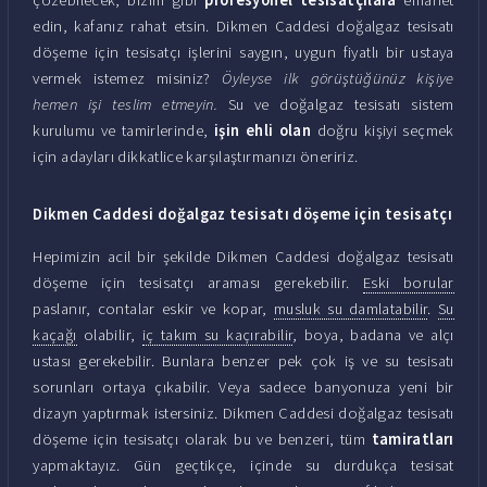
edin, kafanız rahat etsin. Dikmen Caddesi doğalgaz tesisatı
döşeme için tesisatçı işlerini saygın, uygun fiyatlı bir ustaya
vermek istemez misiniz?
Öyleyse ilk görüştüğünüz kişiye
hemen işi teslim etmeyin.
Su ve doğalgaz tesisatı sistem
kurulumu ve tamirlerinde,
işin ehli olan
doğru kişiyi seçmek
için adayları dikkatlice karşılaştırmanızı öneririz.
Dikmen Caddesi doğalgaz tesisatı döşeme için tesisatçı
Hepimizin acil bir şekilde Dikmen Caddesi doğalgaz tesisatı
döşeme için tesisatçı araması gerekebilir.
Eski borular
paslanır, contalar eskir ve kopar,
musluk su damlatabilir
.
Su
kaçağı
olabilir,
iç takım su kaçırabilir
, boya, badana ve alçı
ustası gerekebilir. Bunlara benzer pek çok iş ve su tesisatı
sorunları ortaya çıkabilir. Veya sadece banyonuza yeni bir
dizayn yaptırmak istersiniz. Dikmen Caddesi doğalgaz tesisatı
döşeme için tesisatçı olarak bu ve benzeri, tüm
tamiratları
yapmaktayız. Gün geçtikçe, içinde su durdukça tesisat