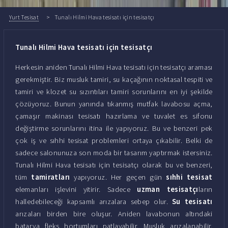
Yurt Tesisat
Tunalı Hilmi Hava tesisatı için tesisatçı
Tunalı Hilmi Hava tesisatı için tesisatçı
Herkesin aniden Tunalı Hilmi Hava tesisatı için tesisatçı araması
gerekmiştir. Biz musluk tamiri, su kaçağının noktasal tespiti ve
tamiri ve klozet su sızıntıları tamiri sorunlarını en iyi şekilde
çözüyoruz. Bunun yanında tıkanmış mutfak lavabosu açma,
çamaşır makinası tesisatı hazırlama ve tuvalet es sifonu
değiştirme sorunlarını itina ile yapıyoruz. Bu ve benzeri pek
çok iş ve sıhhi tesisat problemleri ortaya çıkabilir. Belki de
sadece salonunuza son moda bir tasarım yaptırmak istersiniz.
Tunalı Hilmi Hava tesisatı için tesisatçı olarak bu ve benzeri,
tüm
tamiratları
yapıyoruz. Her geçen gün
sıhhi tesisat
elemanları işlevini yitirir. Sadece
uzman tesisatçı
ların
halledebileceği kapsamlı arızalara sebep olur.
Su tesisatı
arızaları birden bire oluşur. Aniden lavabonun altındaki
batarya fleks hortumları patlayabilir. Musluk arızalanabilir.