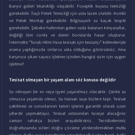
Banyo gideri tıkanıklığı oluşabilir. Foseptik kuyusu temizliği
gerekebilir. İlaçlı Petek Temizliği için usta lazım olabilir. Kombi
ve Petek Montajı gerekebilir. Bilgisayarlı su kaçak tespiti
gerekebilir. Şebeke hattından gelen suda bulunan kimyasallar,
değdiği tüm conta ve demir borularda hasar oluşturur.
İnternette "Tunalı Hilmi Hava tesisatı için tesisatçı" kelimeleriyle
arama yaptığınızda onlarca usta olduğunu görürsünüz. Ama
karşınıza çıkan sayısız işletme içinden hangisi sizin için uygun
işletme?
Tesisat olmayan bir yaşam alanı söz konusu değildir
Su olmayan bir ev veya işyeri yaşanılmaz olacaktır. Çünkü su
olmazsa yaşamda olmaz. Su tesisatı suyu bizlere taşır. Tesisat
çekilmesi ve sorunlarının tamiri işlerini garantili olarak uzun
yıllardır yapmaktayız. Tesisat ustasından tavsiye alacağınız
zaman rahatça bizleri arayabilirsiniz. Tecrübelerimiz
doğrultusunda sizleri doğru çözüme yönlendirmekten mutlu
oluruz. Belki arıza kendinizin çözebileceği kadar basit, belki