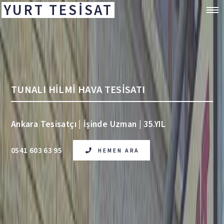
YURT TESİSAT
TUNALI HİLMİ HAVA TESİSATI
Ankara Tesisatçı | İşinde Uzman | 35.YIL
0541 603 63 95
HEMEN ARA