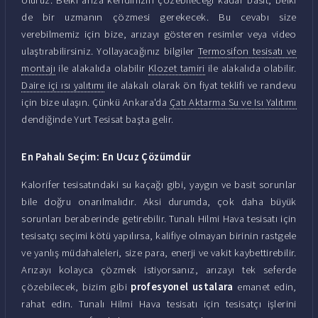
de bir uzmanın çözmesi gerekecek. Bu cevabı size
verebilmemiz için bize, arızayı gösteren resimler veya video
ulaştırabilirsiniz. Yollayacağınız bilgiler
Termosifon tesisatı ve
montajı
ile alakalıda olabilir
Klozet tamiri
ile alakalıda olabilir.
Daire içi ısı yalıtımı
ile alakalı olarak ön fiyat teklifi ve randevu
için bize ulaşın. Çünkü Ankara'da
Çatı Aktarma Su ve Isı Yalıtımı
dendiğinde Yurt Tesisat başta gelir.
En Pahalı Seçim: En Ucuz Çözümdür
Kalorifer tesisatındaki su kaçağı gibi, yaygın ve basit sorunlar
bile doğru onarılmalıdır. Aksi durumda, çok daha büyük
sorunları beraberinde getirebilir. Tunalı Hilmi Hava tesisatı için
tesisatçı seçimi kötü yapılırsa, kalifiye olmayan birinin rastgele
ve yanlış müdahaleleri, size para, enerji ve vakit kaybettirebilir.
Arızayı kolayca çözmek istiyorsanız, arızayı tek seferde
çözebilecek, bizim gibi
profesyonel ustalara
emanet edin,
rahat edin. Tunalı Hilmi Hava tesisatı için tesisatçı işlerini