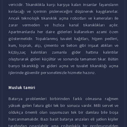
vericidir. Tıkanıklıkla karşı karşıya kalan insanlar fayansların
kırılacağı ve içerinin pisleneceğini düşünerek kaygılanırlar.
Ancak teknolojik tıkanıklık açma robotları ve kameraları ile
zarar vermeden ve hızlıca kanal tıkanıklıkları açılır.
Apartmanlarda her daire giderleri kullanırken azami özen
göstermelidir. Topaklanmış tuvalet kağıtları, hijyen pedleri,
kum, toprak, alçı, çimento ve beton gibi inşaat atıkları ve
kıl,tüy,saç kalıntıları zamanla gider hattına kalıntılar
oluşturarak gideri küçültür ve sonunda tamamen tıkar. Bütün
banyo tıkanıklığı ve gideri açma ve tuvalet tıkanıklığı açma
işlerinde güvenilir personelimizle hizmete hazırız.
Musluk tamiri
Batarya problemleri birbirinden farklı olmasına rağmen
yüksek gelen fatura gibi tek bir sonucu vardır. Milli servet ve
oldukça önemli olan suyumuzun tek bir damlası bile boşa
harcanmamalıdır. Bazı basit batarya arızaları eli yatkın kişiler
tarafından onarılabilir ama çoğunlukla bir profesyonelden