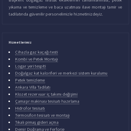
yıkama ve temizleme ve baca uzatması ilave montajı tamir ve
tadilatında güvenilir personelimizle hizmetinizdeyiz.
Hizmetlerimiz
Cihazla gaz kaçağı testi
Kombi ve Petek Montajı
Logar yeri tespiti
Doğalgaz kat kaloriferi ve merkezi sistem kurulumu
Petek temizleme
Ankara Villa Tadilatı
Klozet rezervuar iç takımı değişimi
Çamaşır makinası tesisatı hazırlama
Hidrofor tesisatı
Termosifon tesisatı ve montajı
Tıkalı pimaş gideri açma
Demir Doğrama ve Ferforje