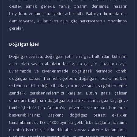
destek almak gerekir. Yanlış onarım denemesi hasarın
boyutunu ve tamir maliyetini arttırabilir. Batarya durmadan su
damlatıyorsa, kullanırken aşırı güç harcıyorsanız onarılması
gerekir.
Doğalgaz İşleri
Doğalgaz tesisatı, doğalgazı şehir ana gaz hattından kullanım
alanı olan yaşam alanlarındaki gazla çalışan cihazlara taşır.
Evlerimizde ve işyerlerimizde doğalgazlı hermetik kombi
doğalgaz sobası, hermetik şofben, doğalgazlı ocak, merkezi
sistemin dahil olduğu cihazlar, ısınma ve sıcak su gibi en temel
gündelik gereksinimlerimizi karşılar. Bütün gazla çalışan
cihazlara bağlanan doğalgaz tesisatı kurulumu, gaz kaçağı ve
tamir işleriniz için Ankara'da güvenilir ve uzman firmamıza
başvurabilirsiniz. Başkent doğalgaz tesisat eksikleri
tamamlanması, TSE 14800 uyumlu çelik fleks bağlantı hortumu
montajı işlerini yıllardır dikkatle sayısız dairede tamamladık.
Başkent doğalgaz tesisat eksiklerinin tamamlanması, petek