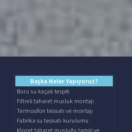
Başka Neler Yapıyoruz?
Boru su kaçak tespiti
Filtreli taharet musluk montajı
Termosifon tesisatı ve montajı
Fabrika su tesisatı kurulumu
Klozet taharet musluğu tamiri ve