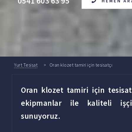
0541 603 63 95
HEMEN AR
Yurt Tesisat
Oran klozet tamiri için tesisatçı
Oran klozet tamiri için tesisa
ekipmanlar ile kaliteli işçi
sunuyoruz.