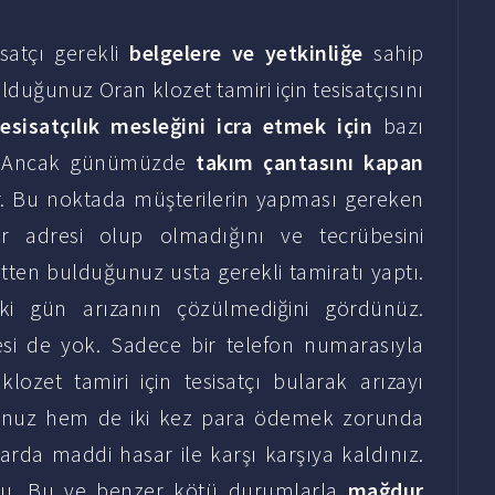
isatçı gerekli
belgelere ve yetkinliğe
sahip
ulduğunuz Oran klozet tamiri için tesisatçısını
tesisatçılık mesleğini icra etmek için
bazı
r. Ancak günümüzde
takım çantasını kapan
or. Bu noktada müşterilerin yapması gereken
bir adresi olup olmadığını ve tecrübesini
ten bulduğunuz usta gerekli tamiratı yaptı.
ki gün arızanın çözülmediğini gördünüz.
esi de yok. Sadece bir telefon numarasıyla
lozet tamiri için tesisatçı bularak arızayı
dunuz hem de iki kez para ödemek zorunda
tarda maddi hasar ile karşı karşıya kaldınız.
du. Bu ve benzer kötü durumlarla
mağdur