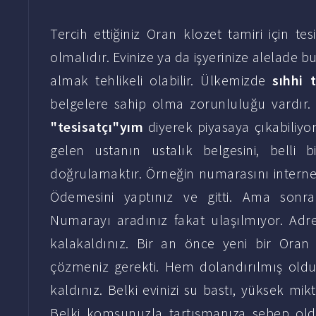
Tercih ettiğiniz Oran klozet tamiri için tes
olmalıdır. Evinize ya da işyerinize alelade b
almak tehlikeli olabilir. Ülkemizde
sıhhi 
belgelere sahip olma zorunluluğu vardı
"tesisatçı"yım
diyerek piyasaya çıkabiliy
gelen ustanın ustalık belgesini, belli 
doğrulamaktır. Örneğin numarasını internet
Ödemesini yaptınız ve gitti. Ama sonra
Numarayı aradınız fakat ulaşılmıyor. Adr
kalakaldınız. Bir an önce yeni bir Oran k
çözmeniz gerekti. Hem dolandırılmış ol
kaldınız. Belki evinizi su bastı, yüksek mik
Belki komşunuzla tartışmanıza sebep ol