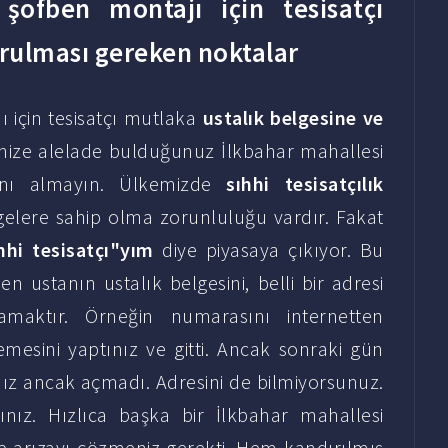
şofben montajı için tesisatçı
rulması gereken noktalar
 için tesisatçı mutlaka
ustalık belgesine ve
vinize alelade bulduğunuz İlkbahar mahallesi
sını almayın. Ülkemizde
sıhhi tesisatçılık
gelere sahip olma zorunluluğu vardır. Fakat
hhi tesisatçı"yım
diye piyasaya çıkıyor. Bu
 ustanın ustalık belgesini, belli bir adresi
amaktır. Örneğin numarasını internetten
emesini yaptınız ve gitti. Ancak sonraki gün
ız ancak açmadı. Adresini de bilmiyorsunuz.
nız. Hızlıca başka bir İlkbahar mahallesi
up arızayı çözmeniz gerekti. Hem kandırılmış