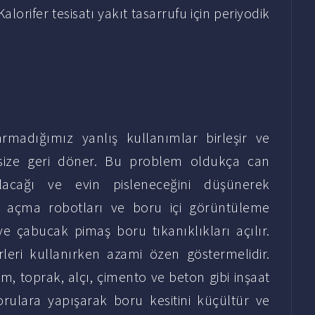
alorifer tesisatı yakıt tasarrufu için periyodik
rmadığımız yanlış kullanımlar birleşir ve
 size geri döner. Bu problem oldukça can
ırılacağı ve evin pisleneceğini düşünerek
lık açma robotları ve boru içi görüntüleme
ve çabucak pimaş boru tıkanıklıkları açılır.
leri kullanırken azami özen göstermelidir.
m, toprak, alçı, çimento ve beton gibi inşaat
rulara yapışarak boru kesitini küçültür ve