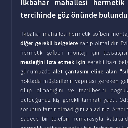
İlkbahar mahallesi hermetik 
tercihinde göz önünde bulundu
İlkbahar mahallesi hermetik şofben montajı
diğer gerekli belgelere
sahip olmalıdır. E
hermetik şofben montajı için tesisatçı
mesleğini icra etmek için
gerekli bazı bel
günümüzde
alet çantasını eline alan "sı
noktada müşterilerin yapması gereken gelen
olup olmadığını ve tecrübesini doğrul
bulduğunuz kişi gerekli tamiratı yaptı. Öd
sorunun tamir olmadığını anladınız. Aradın
Sadece bir telefon numarasıyla kalakaldı
hermetik şofben montajı için tesisatçı bul