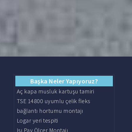
Başka Neler Yapıyoruz?
Aç kapa musluk kartuşu tamiri
TSE 14800 uyumlu çelik fleks
bağlantı hortumu montajı
Logar yeri tespiti
Isı Pay Ölçer Montajı