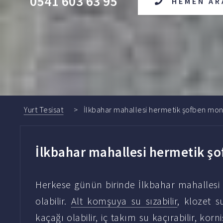
0541 603 63 95
HEMEN AR
Yurt Tesisat
İlkbahar mahallesi hermetik şofben monta
İlkbahar mahallesi hermetik şof
Herkese günün birinde İlkbahar mahallesi h
olabilir.
Alt komşuya su sızabilir
, klozet s
kaçağı
olabilir,
iç takım su kaçırabilir
, korn