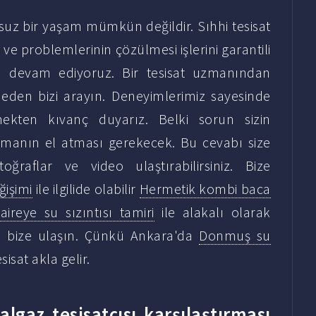
z bir yaşam mümkün değildir. Sıhhi tesisat
i ve problemlerinin çözülmesi işlerini garantili
a devam ediyoruz. Bir tesisat uzmanından
eden bizi arayın. Deneyimlerimiz sayesinde
ekten kıvanç duyarız. Belki sorun sizin
uzmanın el atması gerekecek. Bu cevabı size
ğraflar ve video ulaştırabilirsiniz. Bize
ğişimi
ile ilgilide olabilir
Hermetik kombi baca
aireye su sızıntısı tamiri
ile alakalı olarak
çin bize ulaşın. Çünkü Ankara'da
Donmuş su
sat akla gelir.
lgaz tesisatçısı karşılaştırması