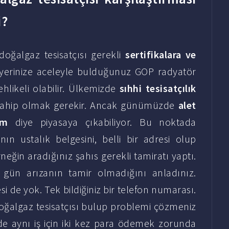
i?
doğalgaz tesisatçısı gerekli
sertifikalara ve
işyerinize aceleyle bulduğunuz GOP radyatör
ehlikeli olabilir. Ülkemizde
sıhhi tesisatçılık
sahip olmak gerekir. Ancak günümüzde
alet
ım
diye piyasaya çıkabiliyor. Bu noktada
n ustalık belgesini, belli bir adresi olup
eğin aradığınız şahıs gerekli tamiratı yaptı.
i gün arızanın tamir olmadığını anladınız.
i de yok. Tek bildiğiniz bir telefon numarası.
doğalgaz tesisatçısı bulup problemi çözmeniz
e aynı iş için iki kez para ödemek zorunda