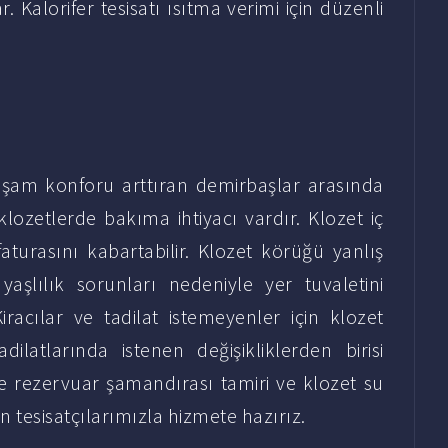
r. Kalorifer tesisatı ısıtma verimi için düzenli
aşam konforu arttıran demirbaşlar arasında
klozetlerde bakıma ihtiyacı vardır. Klozet iç
faturasını kabartabilir. Klozet körüğü yanlış
 yaşlılık sorunları nedeniyle yer tuvaletini
iracılar ve tadilat istemeyenler için klozet
ilatlarında istenen değişikliklerden birisi
e rezervuar şamandırası tamiri ve klozet su
an tesisatçılarımızla hizmete hazırız.