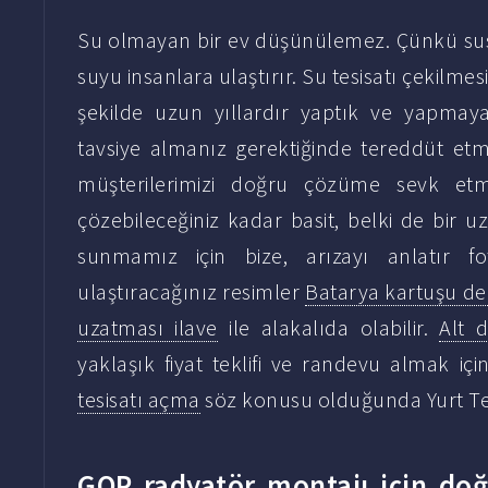
Su olmayan bir ev düşünülemez. Çünkü susu
suyu insanlara ulaştırır. Su tesisatı çekilmes
şekilde uzun yıllardır yaptık ve yapmay
tavsiye almanız gerektiğinde tereddüt etm
müşterilerimizi doğru çözüme sevk etm
çözebileceğiniz kadar basit, belki de bir 
sunmamız için bize, arızayı anlatır foto
ulaştıracağınız resimler
Batarya kartuşu de
uzatması ilave
ile alakalıda olabilir.
Alt d
yaklaşık fiyat teklifi ve randevu almak i
tesisatı açma
söz konusu olduğunda Yurt Tesi
GOP radyatör montajı için doğa