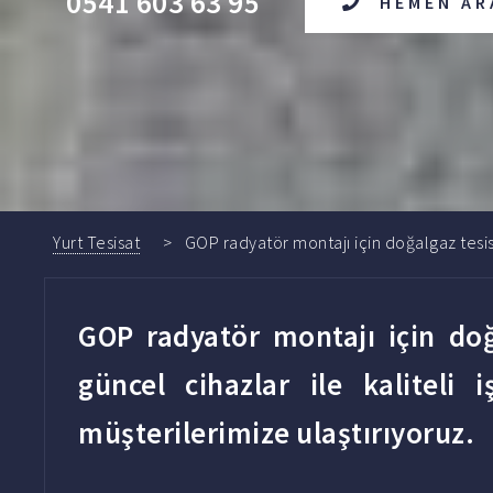
0541 603 63 95
HEMEN AR
Yurt Tesisat
GOP radyatör montajı için doğalgaz tesis
GOP radyatör montajı için doğa
güncel cihazlar ile kaliteli i
müşterilerimize ulaştırıyoruz.