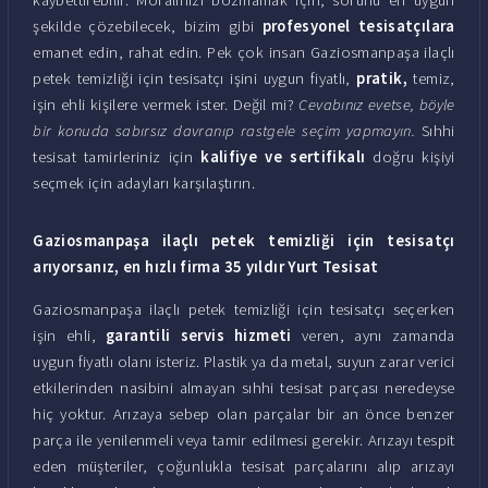
şekilde çözebilecek, bizim gibi
profesyonel tesisatçılara
emanet edin, rahat edin. Pek çok insan Gaziosmanpaşa ilaçlı
petek temizliği için tesisatçı işini uygun fiyatlı,
pratik,
temiz,
işin ehli kişilere vermek ister. Değil mi?
Cevabınız evetse, böyle
bir konuda sabırsız davranıp rastgele seçim yapmayın.
Sıhhi
tesisat tamirleriniz için
kalifiye ve sertifikalı
doğru kişiyi
seçmek için adayları karşılaştırın.
Gaziosmanpaşa ilaçlı petek temizliği için tesisatçı
arıyorsanız, en hızlı firma 35 yıldır Yurt Tesisat
Gaziosmanpaşa ilaçlı petek temizliği için tesisatçı seçerken
işin ehli,
garantili servis hizmeti
veren, aynı zamanda
uygun fiyatlı olanı isteriz. Plastik ya da metal, suyun zarar verici
etkilerinden nasibini almayan sıhhi tesisat parçası neredeyse
hiç yoktur. Arızaya sebep olan parçalar bir an önce benzer
parça ile yenilenmeli veya tamir edilmesi gerekir. Arızayı tespit
eden müşteriler, çoğunlukla tesisat parçalarını alıp arızayı