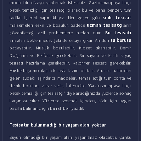
moda bir dizayn yaptırmak istersiniz. Gaziosmanpaşa ilaçlı
petek temizliği için tesisatçı olarak bu ve buna benzer, tüm
tadilat işlerini yapmaktayız. Her geçen gün
sıhhi tesisat
malzemeleri eskir ve bozulur. Sadece
uzman tesisatçı
ların
çözebileceği acil problemlere neden olur.
Su tesisatı
arızaları beklenmedik şekilde ortaya çıkar. Aniden
su borusu
patlayabilir. Musluk bozulabilir. Klozet tıkanabilir. Demir
Doğrama ve Ferforje gerekebilir. Su sayacı ve kartlı sayaç
tesisatı hazırlama gerekebilir. Kalorifer Tesisatı gerekebilir.
Muslukbaşı montajı için usta lazım olabilir. Ana su hattından
gelen sudaki aşındırıcı maddeler, temas ettiği tüm conta ve
demir borulara zarar verir. İnternette "Gaziosmanpaşa ilaçlı
petek temizliği için tesisatçı" diye aradığınızda yüzlerce sonuç
karşınıza çıkar. Yüzlerce seçenek içinden, sizin için uygun
tercihi bulmanız için bu rehberi yazdık.
Tesisatın bulunmadığı bir yaşam alanı yoktur
Suyun olmadığı bir yaşam alanı yaşanılmaz olacaktır. Çünkü