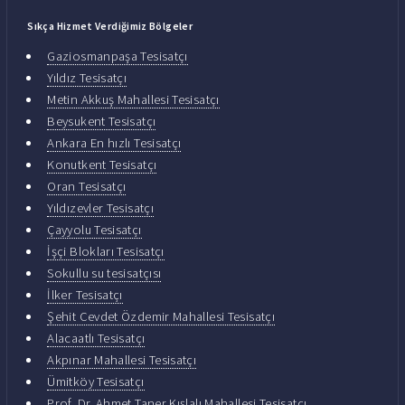
Sıkça Hizmet Verdiğimiz Bölgeler
Gaziosmanpaşa Tesisatçı
Yıldız Tesisatçı
Metin Akkuş Mahallesi Tesisatçı
Beysukent Tesisatçı
Ankara En hızlı Tesisatçı
Konutkent Tesisatçı
Oran Tesisatçı
Yıldızevler Tesisatçı
Çayyolu Tesisatçı
İşçi Blokları Tesisatçı
Sokullu su tesisatçısı
İlker Tesisatçı
Şehit Cevdet Özdemir Mahallesi Tesisatçı
Alacaatlı Tesisatçı
Akpınar Mahallesi Tesisatçı
Ümitköy Tesisatçı
Prof. Dr. Ahmet Taner Kışlalı Mahallesi Tesisatçı