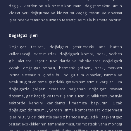
değişikliklerden birisi klozetin konumunu değiştirmektir. Bütün
klozet yeri değiştirme ve klozet su kaçağı tespiti ve onarımı
işlerinde ve tamirinde uzman tesisatçılarımızla hizmete hazırız.
Doğalgaz İşleri
Doğalgaz tesisatı, doğalgazı şehirlerdeki ana hattan
kullanılacağı evlerimizdeki doğalgazlı kombi, ocak, şofben
gibi aletlere ulaştırır. Konutlarda ve fabrikalarda doğalgazlı
kombi doğalgaz sobası, hermetik şofben, ocak, merkezi
ısıtma sisteminin içinde bulunduğu tüm cihazlar, ısınma ve
sıcak su gibi en temel gündelik gereksinimlerimizi karşılar. Tüm
doğalgazla çalışan cihazlara bağlanan doğalgaz tesisatı
döşeme, gaz kaçağı ve tamir işleriniz için 35 yıllık tecrübesiyle
sektörde kendini kanıtlamış firmamıza başvurun. Ocak
doğalgaz dönüşümü, yerden ısıtma kombi tesisatı döşenmesi
işlerini 35 yıldır dikkatle sayısız hanede uyguladık. Başkentgaz
tesisat eksikliklerinin tamamlanması, termostatik vana montajı
ve TSE 14800 uyumlu çelik fleks bağlantı hortumu montajı