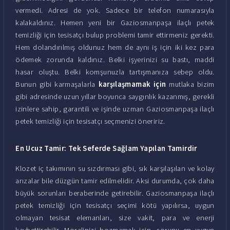
vermedi. Adresi de yok. Sadece bir telefon numarasıyla
kalakaldınız. Hemen yeni bir Gaziosmanpaşa ilaçlı petek
temizliği için tesisatçı bulup problemi tamir ettirmeniz gerekti.
Hem dolandırılmış oldunuz hem de aynı iş için iki kez para
ödemek zorunda kaldınız. Belki işyerinizi su bastı, maddi
hasar oluştu. Belki komşunuzla tartışmanıza sebep oldu.
Bunun gibi karmaşalarla
karşılaşmamak için
mutlaka bizim
gibi adresinde uzun yıllar boyunca saygınlık kazanmış, gerekli
izinlere sahip, garantili ve işinde uzman Gaziosmanpaşa ilaçlı
petek temizliği için tesisatçı seçmenizi öneririz.
En Ucuz Tamir: Tek Seferde Sağlam Yapılan Tamirdir
Klozet iç takımının su sızdırması gibi, sık karşılaşılan ve kolay
arızalar bile düzgün tamir edilmelidir. Aksi durumda, çok daha
büyük sorunları beraberinde getirebilir. Gaziosmanpaşa ilaçlı
petek temizliği için tesisatçı seçimi kötü yapılırsa, uygun
olmayan tesisat elemanları, size vakit, para ve enerji
kaybettirebilir. Moralinizi bozmamak için, sorunu en uygun