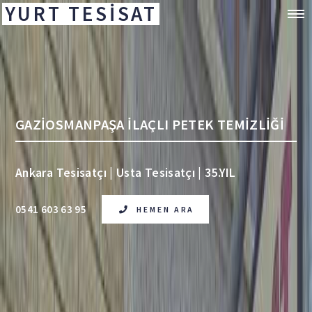
YURT TESİSAT
GAZİOSMANPAŞA İLAÇLI PETEK TEMİZLİĞİ
Ankara Tesisatçı | Usta Tesisatçı | 35.YIL
0541 603 63 95
HEMEN ARA