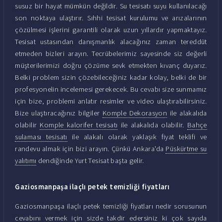
susuz bir hayat mümkün değildir. Su tesisatı suyu kullanılacağı
son noktaya ulaştırır. Sıhhi tesisat kurulumu ve arızalarının
çözülmesi işlerini garantili olarak uzun yıllardır yapmaktayız.
Tesisat ustasından danışmanlık alacağınız zaman tereddüt
etmeden bizleri arayın. Tecrübelerimiz sayesinde siz değerli
müşterilerimizi doğru çözüme sevk etmekten kıvanç duyarız.
Belki problem sizin çözebileceğiniz kadar kolay, belki de bir
profesyonelin incelemesi gerekecek. Bu cevabı size sunmamız
için bize, problemi anlatır resimler ve video ulaştırabilirsiniz.
Bize ulaştıracağınız bilgiler
Komple Dekorasyon
ile alakalıda
olabilir
Komple kalorifer tesisatı
ile alakalıda olabilir.
Bahçe
sulaması tesisatı
ile alakalı olarak yaklaşık fiyat teklifi ve
randevu almak için bizi arayın. Çünkü Ankara'da
Püskürtme su
yalıtımı
dendiğinde Yurt Tesisat başta gelir.
Gaziosmanpaşa ilaçlı petek temizliği fiyatları
Gaziosmanpaşa ilaçlı petek temizliği fiyatları nedir sorusunun
cevabını vermek için sizde takdir edersiniz ki çok sayıda