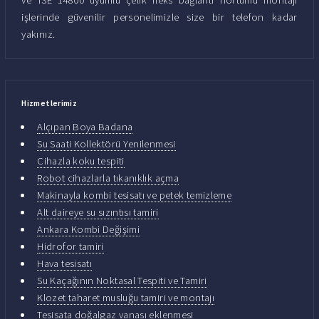
işlerinde güvenilir personelimizle size bir telefon kadar
yakınız.
Hizmetlerimiz
Alçıpan Boya Badana
Su Saati Kollektörü Yenilenmesi
Cihazla koku tespiti
Robot cihazlarla tıkanıklık açma
Makinayla kombi tesisatı ve petek temizleme
Alt daireye su sızıntısı tamiri
Ankara Kombi Değişimi
Hidrofor tamiri
Hava tesisatı
Su Kaçağının Noktasal Tespiti ve Tamiri
Klozet taharet musluğu tamiri ve montajı
Tesisata doğalgaz vanası eklenmesi