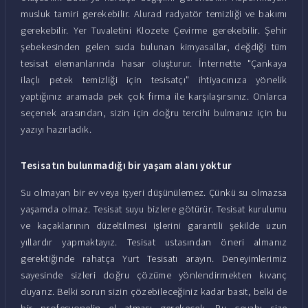
musluk tamiri gerekebilir. Alurad radyatör temizliği ve bakımı
gerekebilir. Yer Tuvaletini Klozete Çevirme gerekebilir. Şehir
şebekesinden gelen suda bulunan kimyasallar, değdiği tüm
tesisat elemanlarında hasar oluşturur. İnternette "Çankaya
ilaçlı petek temizliği için tesisatçı" ihtiyacınıza yönelik
yaptığınız aramada pek çok firma ile karşılaşırsınız. Onlarca
seçenek arasından, sizin için doğru tercihi bulmanız için bu
yazıyı hazırladık.
Tesisatın bulunmadığı bir yaşam alanı yoktur
Su olmayan bir ev veya işyeri düşünülemez. Çünkü su olmazsa
yaşamda olmaz. Tesisat suyu bizlere götürür. Tesisat kurulumu
ve kaçaklarının düzeltilmesi işlerini garantili şekilde uzun
yıllardır yapmaktayız. Tesisat ustasından öneri almanız
gerektiğinde rahatça Yurt Tesisatı arayın. Deneyimlerimiz
sayesinde sizleri doğru çözüme yönlendirmekten kıvanç
duyarız. Belki sorun sizin çözebileceğiniz kadar basit, belki de
bir profesyonelin el atması gerekecek. Bu cevabı size