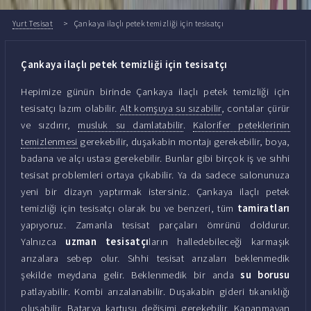
Yurt Tesisat
Çankaya ilaçlı petek temizliği için tesisatçı
Çankaya ilaçlı petek temizliği için tesisatçı
Hepimize günün birinde Çankaya ilaçlı petek temizliği için
tesisatçı lazım olabilir.
Alt komşuya su sızabilir
, contalar çürür
ve sızdırır,
musluk su damlatabilir
.
Kalorifer peteklerinin
temizlenmesi
gerekebilir, duşakabin montajı gerekebilir, boya,
badana ve alçı ustası gerekebilir. Bunlar gibi birçok iş ve sıhhi
tesisat problemleri ortaya çıkabilir. Ya da sadece salonunuza
yeni bir dizayn yaptırmak istersiniz. Çankaya ilaçlı petek
temizliği için tesisatçı olarak bu ve benzeri, tüm
tamiratları
yapıyoruz. Zamanla tesisat parçaları ömrünü doldurur.
Yalnızca
uzman tesisatçı
ların halledebileceği karmaşık
arızalara sebep olur. Sıhhi tesisat arızaları beklenmedik
şekilde meydana gelir. Beklenmedik bir anda
su borusu
patlayabilir. Kombi arızalanabilir. Duşakabin gideri tıkanıklığı
oluşabilir. Batarya kartuşu değişimi gerekebilir. Kapanmayan