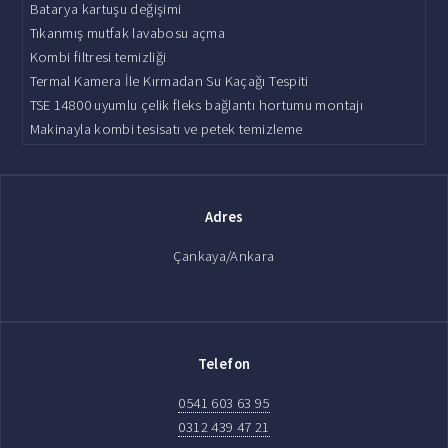
Batarya kartuşu değişimi
Tıkanmış mutfak lavabosu açma
Kombi filtresi temizliği
Termal Kamera İle Kırmadan Su Kaçağı Tespiti
TSE 14800 uyumlu çelik fleks bağlantı hortumu montajı
Makinayla kombi tesisatı ve petek temizleme
Adres
Çankaya/Ankara
Telefon
0541 603 63 95
0312 439 47 21