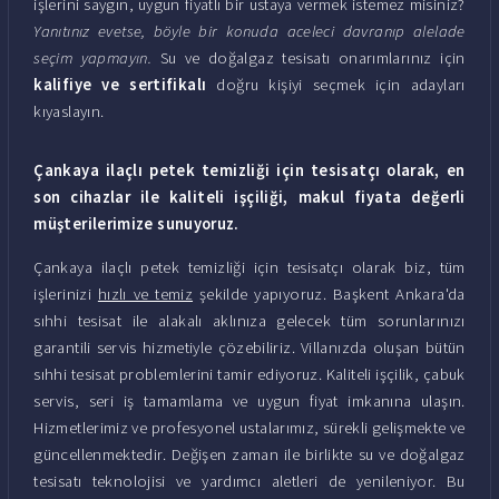
işlerini saygın, uygun fiyatlı bir ustaya vermek istemez misiniz?
Yanıtınız evetse, böyle bir konuda aceleci davranıp alelade
seçim yapmayın.
Su ve doğalgaz tesisatı onarımlarınız için
kalifiye ve sertifikalı
doğru kişiyi seçmek için adayları
kıyaslayın.
Çankaya ilaçlı petek temizliği için tesisatçı olarak, en
son cihazlar ile kaliteli işçiliği, makul fiyata değerli
müşterilerimize sunuyoruz.
Çankaya ilaçlı petek temizliği için tesisatçı olarak biz, tüm
işlerinizi
hızlı ve temiz
şekilde yapıyoruz. Başkent Ankara'da
sıhhi tesisat ile alakalı aklınıza gelecek tüm sorunlarınızı
garantili servis hizmetiyle çözebiliriz. Villanızda oluşan bütün
sıhhi tesisat problemlerini tamir ediyoruz. Kaliteli işçilik, çabuk
servis, seri iş tamamlama ve uygun fiyat imkanına ulaşın.
Hizmetlerimiz ve profesyonel ustalarımız, sürekli gelişmekte ve
güncellenmektedir. Değişen zaman ile birlikte su ve doğalgaz
tesisatı teknolojisi ve yardımcı aletleri de yenileniyor. Bu