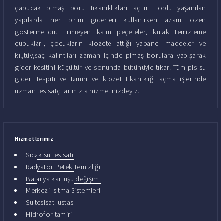
çabucak pimaş boru tıkanıklıkları açılır. Toplu yaşanılan
yapılarda her birim giderleri kullanırken azami özen
göstermelidir. Erimeyen kalın peçeteler, kulak temizleme
çubukları, çocukların klozete attığı yabancı maddeler ve
kıl,tüy,saç kalıntıları zaman içinde pimaş borulara yapışarak
gider kesitini küçültür ve sonunda bütünüyle tıkar. Tüm pis su
gideri tespiti ve tamiri ve klozet tıkanıklığı açma işlerinde
uzman tesisatçılarımızla hizmetinizdeyiz.
Hizmetlerimiz
Sıcak su tesisatı
Radyatör Petek Temizliği
Batarya kartuşu değişimi
Merkezi Isıtma Sistemleri
Su tesisatı ustası
Hidrofor tamiri