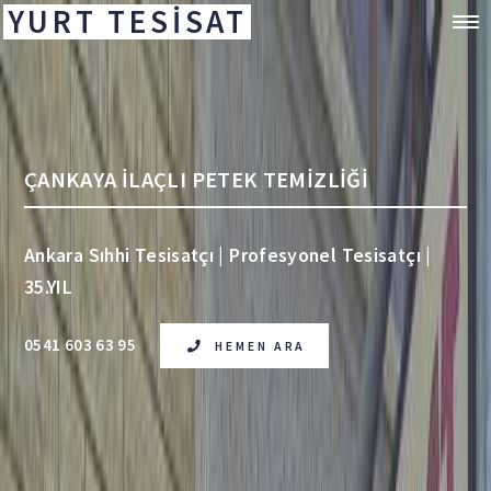
YURT TESİSAT
ÇANKAYA İLAÇLI PETEK TEMİZLİĞİ
Ankara Sıhhi Tesisatçı | Profesyonel Tesisatçı |
35.YIL
0541 603 63 95
HEMEN ARA