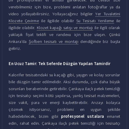
verebilmemiz için bize, problemi anlatan fotoğraflar ya da
video yollayabilirsiniz. Yollayacağınız bilgiler
Yer Tuvaletini
Klozete Çevirme
ile ilgilide olabilir
Su Tesisatı Yenileme
ile
ilgilide olabilir.
Klozet kapağı satışı ve montajı
ile ilgili olarak
yaklaşık fiyat teklifi ve randevu için bize ulaşın. Çünkü
Ankara'da
Şofben tesisatı ve montajı
dendiğinde biz başta
geliriz.
En Ucuz Tamir: Tek Seferde Düzgün Yapılan Tamirdir
Kalorifer tesisatındaki su kaçağı gibi, yaygın ve kolay sorunlar
bile düzgün tamir edilmelidir. Aksi durumda, çok daha büyük
sorunları beraberinde getirebilir. Çankaya ilaçlı petek temizliği
için tesisatçı seçimi kötü yapılırsa, yanlış tesisat malzemeleri,
size vakit, para ve enerji kaybettirebilir. Arızayı kolayca
çözmek istiyorsanız, problemi en uygun şekilde
halledebilecek, bizim gibi
profesyonel ustalara
emanet
edin, rahat edin. Çankaya ilaçlı petek temizliği için tesisatçı