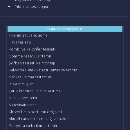
Yıldız su tesisatçısı
Başka Neler Yapıyoruz?
Tıkanmış tuvalet açma
Hava tesisatı
Kombi ve kalorifer tesisatı
Gömme rezervuar tamiri
Şofben tesisatı ve montajı
Kalorifer Petek Vanası Tamiri ve Montajı
Merkezi Isıtma Sistemleri
Isı yalıtım işleri
Çatı Aktarma Su ve Isı Yalıtımı
Musluk tamircisi
Su tesisatı ustası
Klozet fleks hortumu değişimi
Alurad radyatör temizliği ve bakımı
Banyoda su birikmesi tamiri