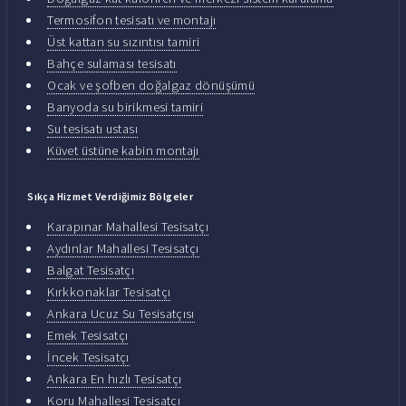
Termosifon tesisatı ve montajı
Üst kattan su sızıntısı tamiri
Bahçe sulaması tesisatı
Ocak ve şofben doğalgaz dönüşümü
Banyoda su birikmesi tamiri
Su tesisatı ustası
Küvet üstüne kabin montajı
Sıkça Hizmet Verdiğimiz Bölgeler
Karapınar Mahallesi Tesisatçı
Aydınlar Mahallesi Tesisatçı
Balgat Tesisatçı
Kırkkonaklar Tesisatçı
Ankara Ucuz Su Tesisatçısı
Emek Tesisatçı
İncek Tesisatçı
Ankara En hızlı Tesisatçı
Koru Mahallesi Tesisatçı