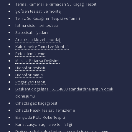
Termal Kamera ile Kırmadan Su Kaçağı Tespiti
Şofben tesisatı ve montajı
Temiz Su Kaçağının Tespiti ve Tamiri
Isıtma sistemleri tesisatı
Su tesisatı fiyatları
Anaokulu klozeti montajı
Kalorimetre Tamiri ve Montajı
Petek temizleme
Musluk Batarya Değişimi
Hidrofor tesisatı
Hidrofor tamiri
Rögar yeri tespiti
Başkent doğalgaz TSE 14800 standardına uygun ocak
dönüşümü
Cihazla gaz kaçağı testi
Cihazla Petek Tesisatı Temizleme
Banyoda Kötü Koku Tespiti
Kanalizasyon açma ve temizliği
Doğalgaz kat kaloriferi ve merkezi sistem kurulumu