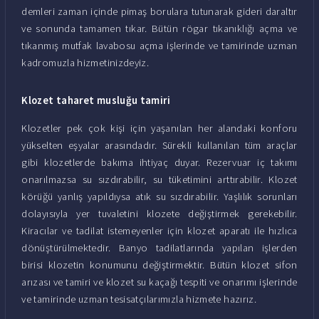
demleri zaman içinde pimaş borulara tutunarak gideri daraltır
ve sonunda tamamen tıkar. Bütün rögar tıkanıklığı açma ve
tıkanmış mutfak lavabosu açma işlerinde ve tamirinde uzman
kadromuzla hizmetinizdeyiz.
Klozet taharet musluğu tamiri
Klozetler pek çok kişi için yaşanılan her alandaki konforu
yükselten eşyalar arasındadır. Sürekli kullanılan tüm araçlar
gibi klozetlerde bakıma ihtiyaç duyar. Rezervuar iç takımı
onarılmazsa su sızdırabilir, su tüketimini arttırabilir. Klozet
körüğü yanlış yapıldıysa atık su sızdırabilir. Yaşlılık sorunları
dolayısıyla yer tuvaletini klozete değiştirmek gerekebilir.
Kiracılar ve tadilat istemeyenler için klozet aparatı ile hızlıca
dönüştürülmektedir. Banyo tadilatlarında yapılan işlerden
birisi klozetin konumunu değiştirmektir. Bütün klozet sifon
arızası ve tamiri ve klozet su kaçağı tespiti ve onarımı işlerinde
ve tamirinde uzman tesisatçılarımızla hizmete hazırız.