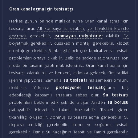
Oran kanal açma için tesisatçı
Herkes günün birinde mutlaka evine Oran kanal açma için
tesisatçı arar.
Alt komşuya su sızabilir
,
yer tuvaletini klozete
çevirmek
gerekebilir,
ısınmayan radyatörler
olabilir.
Evi
boyatmak
gerekebilir, duşakabin montajı gerekebilir, klozet
montajı gerekebilir. Bunlar gibi pek çok tamirat ve su tesisatı
problemleri ortaya çıkabilir. Belki de sadece salonunuza son
moda bir tasarım yaptırmak istersiniz. Oran kanal açma için
tesisatçı olarak bu ve benzeri, aklınıza gelecek tüm tadilat
işlerini yapıyoruz. Zamanla
su tesisatı
malzemeleri ömrünü
doldurur. Yalnızca
profesyonel tesisatçı
ların baş
edebileceği kapsamlı arızalara sebep olur.
Su tesisatı
problemleri beklenmedik şekilde oluşur. Aniden
su borusu
patlayabilir. Klozet iç takımı bozulabilir. Tuvalet gideri
tıkanıklığı oluşabilir. Donmuş su tesisatı açma gerekebilir. Su
deposu temizliği gerekebilir. Isıtma ve soğutma tesisatı
gerekebilir. Temiz Su Kaçağının Tespiti ve Tamiri gerekebilir.