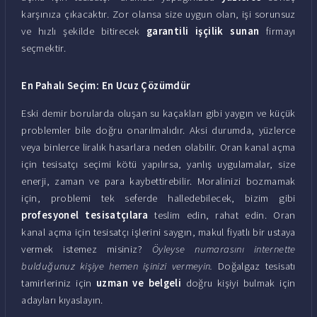
karşınıza çıkacaktır. Zor olansa size uygun olan, işi sorunsuz
ve hızlı şekilde bitirecek
garantili işçilik sunan
firmayı
seçmektir.
En Pahalı Seçim: En Ucuz Çözümdür
Eski demir borularda oluşan su kaçakları gibi yaygın ve küçük
problemler bile doğru onarılmalıdır. Aksi durumda, yüzlerce
veya binlerce liralık hasarlara neden olabilir. Oran kanal açma
için tesisatçı seçimi kötü yapılırsa, yanlış uygulamalar, size
enerji, zaman ve para kaybettirebilir. Moralinizi bozmamak
için, problemi tek seferde halledebilecek, bizim gibi
profesyonel tesisatçılara
teslim edin, rahat edin. Oran
kanal açma için tesisatçı işlerini saygın, makul fiyatlı bir ustaya
vermek istemez misiniz?
Öyleyse numarasını internette
bulduğunuz kişiye hemen işinizi vermeyin.
Doğalgaz tesisatı
tamirleriniz için
uzman ve belgeli
doğru kişiyi bulmak için
adayları kıyaslayın.