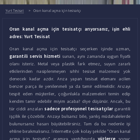
Yurt Tesisat
Oran kanal açma için tesisatçı
Oran kanal açma için tesisatçı arıyorsanız, işin ehli
adres: Yurt Tesisat
Oran kanal açma için tesisatçı seçerken işinde uzman,
garantili servis hizmeti
sunan, aynı zamanda uygun fiyatlı
olanı isteriz. Metal veya plastik fark etmez, suyun zararlı
etkilerinden nasiplenmeyen sıhhi tesisat malzemesi yok
denecek kadar azdır. Arıza yapan tesisat elemanı acilen
benzer parça ile yenilenmeli ya da tamir edilmelidir. Arızayı
tespit eden müşteriler, çoğunlukla malzemeleri temin edip
kendim tamir edebilir miyim acaba? diye düşünür. Ancak, bu
tür ciddi arızaları
sadece profesyonel tesisatçılar
garantili
işçilik ile çözebilir. Arızayı bulsanız bile, yanlış müdahalelerde
bulunursanız hasarı büyütebilirsiniz. Tam da bu nedenle işi
ehline bırakmalısınız. İnternette çok kolay şekilde "Oran kanal
açma için tesisatçı" araması yaptığınızda
yüzlerce
sonuç