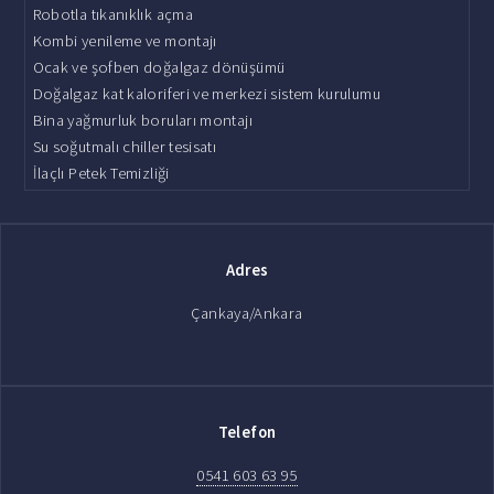
Robotla tıkanıklık açma
Kombi yenileme ve montajı
Ocak ve şofben doğalgaz dönüşümü
Doğalgaz kat kaloriferi ve merkezi sistem kurulumu
Bina yağmurluk boruları montajı
Su soğutmalı chiller tesisatı
İlaçlı Petek Temizliği
Adres
Çankaya/Ankara
Telefon
0541 603 63 95