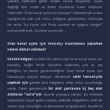
Şebeke hattından gelen sudaki zararlı bileşenler, suyun
değdiği tüm conta ve demir borularda hasar oluşturur.
İnternette "Oran kanal açma için tesisatçı" kelimeleriyle arama
yaptığınızda pek çok firma olduğunu görürsünüz. Aklınızda
bir anda "bu kadar çok firma içinden en uygunu hangisi"
sorusu belirecek. Çözümü yazımızda…
Oran kanal açma için tesisatçı kıyaslaması yaparken
nelere dikkat edilmeli?
Ustalık belgesi
ve belirli bir adresi olan Oran kanal açma için
tesisatçı, doğru tercih olacaktır. Hakkında çok az şey
bildiğiniz ve henüz güvenmediğiniz Oran kanal açma için
tesisatçısını evinize almayın. Ülkemizde
sıhhi tesisatçılık
yapmak için
gerekli bazı belgelere sahip olma zorunluluğu
vardır. Fakat günümüzde
bir alet çantasına üç beş alet
dolduran "usta"yım
diyerek piyasaya çıkıyor. Bu noktada
müşterilere düşen gelen ustanın yetkinlik belgelerini, belli bir
adresi olup olmadığını ve deneyimini sorgulamaktır. Diyelim ki