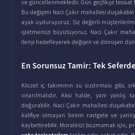
ve güncellenmektedir. Gün geçtikçe tesisat te
Bu değişimi Naci Çakır mahallesi duşakabin mo
ayak uyduruyoruz. Siz değerli müşterilerim
işletmemizi büyütüyoruz. Naci Çakır mahal
ileriyi hedefleyerek değişen ve dönüşen dü
En Sorunsuz Tamir: Tek Seferde
Klozet iç takımının su sızdırması gibi, sı
onarılmalıdır. Aksi halde, yani yanlış 
doğurabilir. Naci Çakır mahallesi duşakabin 
kalifiye olmayan birinin rastgele ve yanl
kaybettirebilir. Moralinizi bozmamak için, p
usta tesisatçılara
teslim edin, rahat edin. 