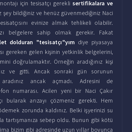
ontajı için tesisatçı gerekli
sertifikalara ve
z şey bildiğiniz ve henüz güvenmediğiniz Naci
isatçısını evinize almak tehlikeli olabilir.
ı belgelere sahip olmak gerekir. Fakat
let dolduran "tesisatçı"yım
diye piyasaya
 gereken gelen kişinin yetkinlik belgelerini,
mini doğrulamaktır. Örneğin aradığınız kişi
ınız ve gitti. Ancak sonraki gün sorunun
ı aradınız ancak açmadı. Adresini de
lefon numarası. Acilen yeni bir Naci Çakır
tçı bularak arızayı çözmeniz gerekti. Hem
demek zorunda kaldınız. Belki işyerinizi su
la tartışmanıza sebep oldu. Bunun gibi kötü
ima bizim gibi adresinde uzun yıllar boyunca