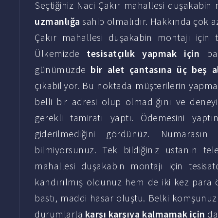
Seçtiğiniz Naci Çakır mahallesi duşakabin m
uzmanlığa
sahip olmalıdır. Hakkında çok a
Çakır mahallesi duşakabin montajı için tes
Ülkemizde
tesisatçılık yapmak için
baz
günümüzde
bir alet çantasına üç beş a
çıkabiliyor. Bu noktada müşterilerin yapması
belli bir adresi olup olmadığını ve deneyi
gerekli tamiratı yaptı. Ödemesini yapt
giderilmediğini gördünüz. Numarasın
bilmiyorsunuz. Tek bildiğiniz ustanın te
mahallesi duşakabin montajı için tesisa
kandırılmış oldunuz hem de iki kez para ö
bastı, maddi hasar oluştu. Belki komşunuz
durumlarla
karşı karşıya kalmamak için
da