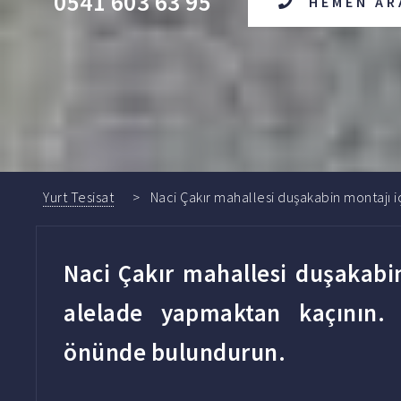
0541 603 63 95
HEMEN AR
Yurt Tesisat
Naci Çakır mahallesi duşakabin montajı iç
Naci Çakır mahallesi duşakabin 
alelade yapmaktan kaçının. 
önünde bulundurun.