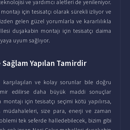
knolojisi ve yardımcı aletleri de yenileniyor.
ntajı için tesisatçı olarak sürekli izliyor ve
izden gelen güzel yorumlarla ve kararlılıkla
lesi duşakabin montajı için tesisatçı daima
nyaya uyum sağlıyor.
 Sağlam Yapılan Tamirdir
k karşılaşılan ve kolay sorunlar bile doğru
tamir edilirse daha büyük maddi sonuçlar
montajı için tesisatçı seçimi kötü yapılırsa,
ış müdahaleleri, size para, enerji ve zaman
roblemi tek seferde halledebilecek, bizim gibi
Pek çok insan Naci Çakır mahallesi duşakabin