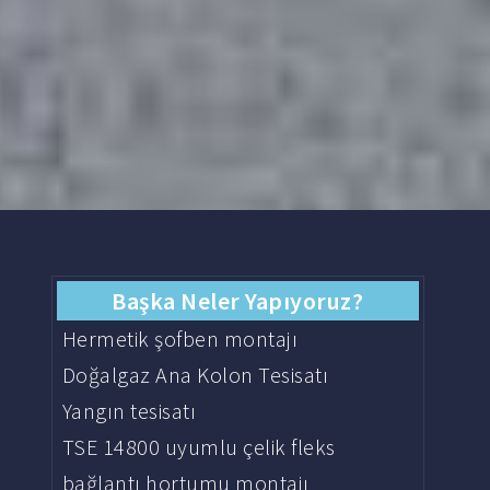
Başka Neler Yapıyoruz?
Hermetik şofben montajı
Doğalgaz Ana Kolon Tesisatı
Yangın tesisatı
TSE 14800 uyumlu çelik fleks
bağlantı hortumu montajı