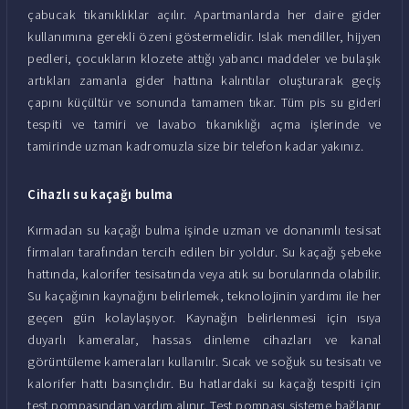
çabucak tıkanıklıklar açılır. Apartmanlarda her daire gider
kullanımına gerekli özeni göstermelidir. Islak mendiller, hijyen
pedleri, çocukların klozete attığı yabancı maddeler ve bulaşık
artıkları zamanla gider hattına kalıntılar oluşturarak geçiş
çapını küçültür ve sonunda tamamen tıkar. Tüm pis su gideri
tespiti ve tamiri ve lavabo tıkanıklığı açma işlerinde ve
tamirinde uzman kadromuzla size bir telefon kadar yakınız.
Cihazlı su kaçağı bulma
Kırmadan su kaçağı bulma işinde uzman ve donanımlı tesisat
firmaları tarafından tercih edilen bir yoldur. Su kaçağı şebeke
hattında, kalorifer tesisatında veya atık su borularında olabilir.
Su kaçağının kaynağını belirlemek, teknolojinin yardımı ile her
geçen gün kolaylaşıyor. Kaynağın belirlenmesi için ısıya
duyarlı kameralar, hassas dinleme cihazları ve kanal
görüntüleme kameraları kullanılır. Sıcak ve soğuk su tesisatı ve
kalorifer hattı basınçlıdır. Bu hatlardaki su kaçağı tespiti için
test pompasından yardım alınır. Test pompası sisteme bağlanır