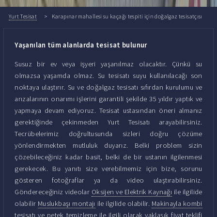
Yurt Tesisat
Karapınar mahallesi su kaçağı tespiti için doğalgaz tesisatçısı
Yaşanılan tüm alanlarda tesisat bulunur
Susuz bir ev veya işyeri yaşanılmaz olacaktır. Çünkü su
olmazsa yaşamda olmaz. Su tesisatı suyu kullanılacağı son
noktaya ulaştırır. Su ve doğalgaz tesisatı sıfırdan kurulumu ve
arızalarının onarımı işlerini garantili şekilde 35 yıldır yaptık ve
yapmaya devam ediyoruz. Tesisat ustasından öneri almanız
gerektiğinde çekinmeden Yurt Tesisatı arayabilirsiniz.
Tecrübelerimiz doğrultusunda sizleri doğru çözüme
yönlendirmekten mutluluk duyarız. Belki problem sizin
çözebileceğiniz kadar basit, belki de bir ustanın ilgilenmesi
gerekecek. Bu yanıtı size verebilmemiz için bize, sorunu
gösteren fotoğraflar ya da video ulaştırabilirsiniz.
Göndereceğiniz videolar
Oksijen ve Elektrik Kaynağı
ile ilgilide
olabilir
Muslukbaşı montajı
ile ilgilide olabilir.
Makinayla kombi
tesisatı ve petek temizleme
ile ilgili olarak yaklaşık fiyat teklifi