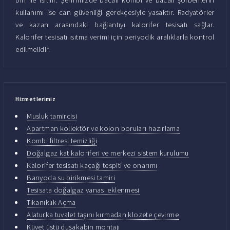
kullanımı ise can güvenliği gerekçesiyle yasaktır. Radyatörler
ve kazan arasındaki bağlantıyı kalorifer tesisatı sağlar.
Kalorifer tesisatı ısıtma verimi için periyodik aralıklarla kontrol
edilmelidir.
Hizmetlerimiz
Musluk tamircisi
Apartman kollektör ve kolon boruları hazırlama
Kombi filtresi temizliği
Doğalgaz kat kaloriferi ve merkezi sistem kurulumu
Kalorifer tesisatı kaçağı tespiti ve onarımı
Banyoda su birikmesi tamiri
Tesisata doğalgaz vanası eklenmesi
Tıkanıklık Açma
Alaturka tuvalet taşını kırmadan klozete çevirme
Küvet üstü duşakabin montajı