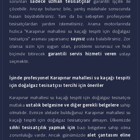
sorunları
sadece uzman tesisatçılar
garantili işçilik ile
çözebilir. Arızayı bulsanız bile, yanlış müdahale sonucunda
hasarı büyütebilirsiniz. Tam da bu sebepten profesyonel
tesisatçılardan yardım istemelisiniz. Arama motorlarında
hızlıca "Karapınar mahallesi su kaçağı tespiti için doğalgaz
tesisatçısı" araması yaparsanız
sayısız
usta bulabilirsiniz. Zor
olansa sizin için uygun olan, problemi sorunsuz ve hızlı
biçimde bitirecek
garantili servis hizmeti veren
ustayı
seçmektir.
İşinde profesyonel Karapınar mahallesi su kaçağı tespiti
için doğalgaz tesisatçısı tercihi için öneriler
Karapınar mahallesi su kaçağı tespiti için doğalgaz tesisatçısı
mutlaka
ustalık belgesine ve diğer gerekli belgelere
sahip
olmalıdır. Evinize alelade bulduğunuz Karapınar mahallesi su
kaçağı tespiti için doğalgaz tesisatçısını almayın. Ülkemizde
sıhhi tesisatçılık yapmak için
bazı belgelere sahip olma
zorunluluğu vardır. Ancak günümüzde
alet çantasını eline