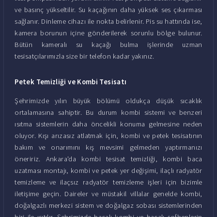
ve basınç yükseltilir. Su kaçağının daha yüksek ses çıkarması
sağlanır. Dinleme cihazı ile nokta belirlenir. Pis su hattında ise,
kamera borunun içine gönderilerek sorunlu bölge bulunur.
Bütün kameralı su kaçağı bulma işlerinde uzman
tesisatçılarımızla size bir telefon kadar yakınız.
Petek Temizliği ve Kombi Tesisatı
Şehrimizde yılın büyük bölümü oldukça düşük sıcaklık
ortalamasına sahiptir. Bu durum kombi sistemi ve benzeri
ısıtma sistemlerin daha öncelikli konuma gelmesine neden
oluyor. Kışı arızasız atlatmak için, kombi ve petek tesisatının
bakım ve onarımını kış mevsimi gelmeden yaptırmanızı
öneririz. Ankara'da kombi tesisat temizliği, kombi baca
uzatması montajı, kombi ve petek yer değişimi, ilaçlı radyatör
temizleme ve ilaçsız radyatör temizleme işleri için bizimle
iletişime geçin. Daireler ve müstakil villalar genelde kombi,
doğalgazlı merkezi sistem ve doğalgaz sobası sistemlerinden
biri ile ısıtılır. Şehrimizde bacalı kombi ve bacalı şofbenlerin