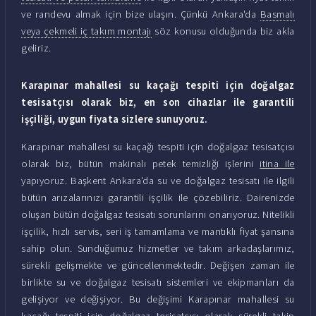
ve randevu almak için bize ulaşın. Çünkü Ankara'da
Basmalı
veya çekmeli iç takım montajı
söz konusu olduğunda biz akla
geliriz.
Karapınar mahallesi su kaçağı tespiti için doğalgaz
tesisatçısı olarak biz, en son cihazlar ile garantili
işçiliği, uygun fiyata sizlere sunuyoruz.
Karapınar mahallesi su kaçağı tespiti için doğalgaz tesisatçısı
olarak biz, bütün makinalı petek temizliği işlerini
itina ile
yapıyoruz. Başkent Ankara'da su ve doğalgaz tesisatı ile ilgili
bütün arızalarınızı garantili işçilik ile çözebiliriz. Dairenizde
oluşan bütün doğalgaz tesisatı sorunlarını onarıyoruz. Nitelikli
işçilik, hızlı servis, seri iş tamamlama ve mantıklı fiyat şansına
sahip olun. Sunduğumuz hizmetler ve takım arkadaşlarımız,
sürekli gelişmekte ve güncellenmektedir. Değişen zaman ile
birlikte su ve doğalgaz tesisatı sistemleri ve ekipmanları da
gelişiyor ve değişiyor. Bu değişimi Karapınar mahallesi su
kaçağı tespiti için doğalgaz tesisatçısı olarak sürekli takip