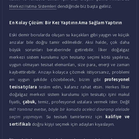
Merkezi Isıtma Sistemleri
dendiğinde biz başta geliriz.
En Kolay Çözüm: Bir Kez Yaptırın Ama Sağlam Yaptırın
Eski demir borularda oluşan su kaçakları gibi yaygın ve küçük
arızalar bile doğru tamir edilmelidir. Aksi halde, çok daha
büyük sorunları beraberinde getirebilir. İlker doğalgaz
merkezi sistem kurulumu için tesisatçı seçimi kötü yapılırsa,
uygun olmayan tesisat elemanları, size para, enerji ve zaman
kaybettirebilir. Arızayı kolayca çözmek istiyorsanız, problemi
en uygun şekilde çözebilecek, bizim gibi
profesyonel
tesisatçılara
teslim edin, kafanız rahat etsin. Herkes İlker
doğalgaz merkezi sistem kurulumu için tesisatçı işini makul
fiyatlı,
çabuk,
temiz, profesyonel ustalara vermek ister. Değil
mi?
Yanıtınız evetse, böyle bir konuda aceleci davranıp alelade
seçim yapmayın.
Su tesisatı tamirleriniz için
kalifiye ve
sertifikalı
doğru kişiyi seçmek için adayları kıyaslayın.