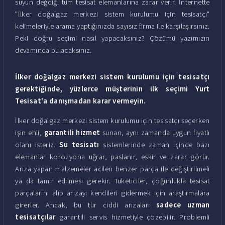
suyun değdiği tüm tesisat elemanlarına zarar verir. İnternette
"İlker doğalgaz merkezi sistem kurulumu için tesisatçı"
kelimeleriyle arama yaptığınızda sayısız firma ile karşılaşırsınız.
Peki doğru seçimi nasıl yapacaksınız? Çözümü yazımızın
devamında bulacaksınız.
İlker doğalgaz merkezi sistem kurulumu için tesisatçı
gerektiğinde, yüzlerce müşterinin ilk seçimi Yurt
Tesisat'a danışmadan karar vermeyin.
İlker doğalgaz merkezi sistem kurulumu için tesisatçı seçerken
işin ehli,
garantili hizmet
sunan, aynı zamanda uygun fiyatlı
olanı isteriz.
Su tesisatı
sistemlerinde zaman içinde bazı
elemanlar korozyona uğrar, paslanır, eskir ve zarar görür.
Arıza yapan malzemeler acilen benzer parça ile değiştirilmeli
ya da tamir edilmesi gerekir. Tüketiciler, çoğunlukla tesisat
parçalarını alıp arızayı kendileri gidermek için araştırmalara
girerler. Ancak, bu tür ciddi arızaları
sadece uzman
tesisatçılar
garantili servis hizmetiyle çözebilir. Problemli