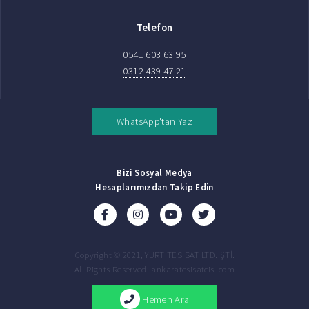
Telefon
0541 603 63 95
0312 439 47 21
WhatsApp'tan Yaz
Bizi Sosyal Medya
Hesaplarımızdan Takip Edin
Copyright © 2021, YURT TESİSAT LTD. ŞTİ.
All Rights Reserved: ankaratesisatcisi.com
Hemen Ara