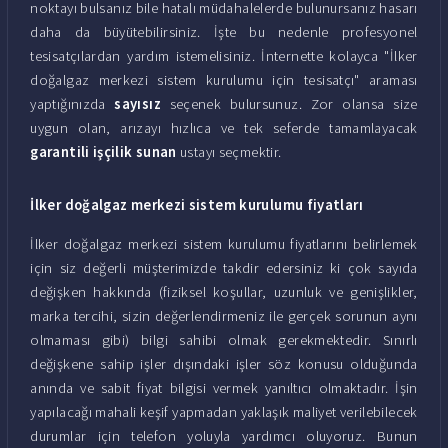
noktayı bulsanız bile hatalı müdahalelerde bulunursanız hasarı
daha da büyütebilirsiniz. İşte bu nedenle profesyonel
tesisatçılardan yardım istemelisiniz. İnternette kolayca "İlker
doğalgaz merkezi sistem kurulumu için tesisatçı" araması
yaptığınızda
sayısız
seçenek bulursunuz. Zor olansa size
uygun olan, arızayı hızlıca ve tek seferde tamamlayacak
garantili işçilik sunan
ustayı seçmektir.
İlker doğalgaz merkezi sistem kurulumu fiyatları
İlker doğalgaz merkezi sistem kurulumu fiyatlarını belirlemek
için siz değerli müşterimizde takdir edersiniz ki çok sayıda
değişken hakkında (fiziksel koşullar, uzunluk ve genişlikler,
marka tercihi, sizin değerlendirmeniz ile gerçek sorunun aynı
olmaması gibi) bilgi sahibi olmak gerekmektedir. Sınırlı
değişkene sahip işler dışındaki işler söz konusu olduğunda
anında ve sabit fiyat bilgisi vermek yanıltıcı olmaktadır. İşin
yapılacağı mahali keşif yapmadan yaklaşık maliyet verilebilecek
durumlar için telefon yoluyla yardımcı oluyoruz. Bunun