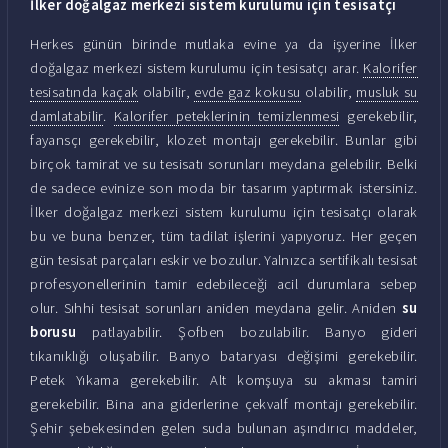
İlker doğalgaz merkezi sistem kurulumu için tesisatçı
Herkes günün birinde mutlaka evine ya da işyerine İlker
doğalgaz merkezi sistem kurulumu için tesisatçı arar.
Kalorifer
tesisatında kaçak
olabilir,
evde gaz kokusu
olabilir,
musluk su
damlatabilir
.
Kalorifer peteklerinin temizlenmesi
gerekebilir,
fayansçı gerekebilir, klozet montajı gerekebilir. Bunlar gibi
birçok tamirat ve su tesisatı sorunları meydana gelebilir. Belki
de sadece evinize son moda bir tasarım yaptırmak istersiniz.
İlker doğalgaz merkezi sistem kurulumu için tesisatçı olarak
bu ve buna benzer, tüm tadilat işlerini yapıyoruz. Her geçen
gün tesisat parçaları eskir ve bozulur. Yalnızca sertifikalı tesisat
profesyonellerinin tamir edebileceği acil durumlara sebep
olur. Sıhhi tesisat sorunları aniden meydana gelir. Aniden
su
borusu
patlayabilir. Şofben bozulabilir. Banyo gideri
tıkanıklığı oluşabilir. Banyo bataryası değişimi gerekebilir.
Petek Yıkama gerekebilir. Alt komşuya su akması tamiri
gerekebilir. Bina ana giderlerine çekvalf montajı gerekebilir.
Şehir şebekesinden gelen suda bulunan aşındırıcı maddeler,