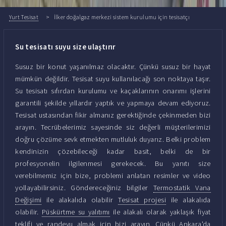
Yurt Tesisat
İlker doğalgaz merkezi sistem kurulumu için tesisatçı
Su tesisatı suyu size ulaştırır
Susuz bir konut yaşanılmaz olacaktır. Çünkü susuz bir hayat
mümkün değildir. Tesisat suyu kullanılacağı son noktaya taşır.
Su tesisatı sıfırdan kurulumu ve kaçaklarının onarımı işlerini
garantili şekilde yıllardır yaptık ve yapmaya devam ediyoruz.
Tesisat ustasından fikir almanız gerektiğinde çekinmeden bizi
arayın. Tecrübelerimiz sayesinde siz değerli müşterilerimizi
doğru çözüme sevk etmekten mutluluk duyarız. Belki problem
kendinizin çözebileceği kadar basit, belki de bir
profesyonelin ilgilenmesi gerekecek. Bu yanıtı size
verebilmemiz için bize, problemi anlatan resimler ve video
yollayabilirsiniz. Göndereceğiniz bilgiler
Termostatik Vana
Değişimi
ile alakalıda olabilir
Tesisat projesi
ile alakalıda
olabilir.
Püskürtme su yalıtımı
ile alakalı olarak yaklaşık fiyat
teklifi ve randevu almak için bizi arayın. Çünkü Ankara'da