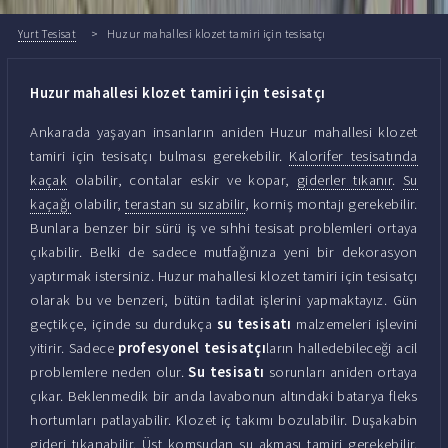
Yurt Tesisat
Huzur mahallesi klozet tamiri için tesisatçı
Huzur mahallesi klozet tamiri için tesisatçı
Ankarada yaşayan insanların aniden Huzur mahallesi klozet
tamiri için tesisatçı bulması gerekebilir.
Kalorifer tesisatında
kaçak
olabilir, contalar eskir ve kopar,
giderler tıkanır
.
Su
kaçağı
olabilir,
terastan su sızabilir
, korniş montajı gerekebilir.
Bunlara benzer bir sürü iş ve sıhhi tesisat problemleri ortaya
çıkabilir. Belki de sadece mutfağınıza yeni bir dekorasyon
yaptırmak istersiniz. Huzur mahallesi klozet tamiri için tesisatçı
olarak bu ve benzeri, bütün tadilat işlerini yapmaktayız. Gün
geçtikçe, içinde su durdukça
su tesisatı
malzemeleri işlevini
yitirir. Sadece
profesyonel tesisatçı
ların halledebileceği acil
problemlere neden olur.
Su tesisatı
sorunları aniden ortaya
çıkar. Beklenmedik bir anda lavabonun altındaki batarya fleks
hortumları patlayabilir. Klozet iç takımı bozulabilir. Duşakabin
gideri tıkanabilir. Üst komşudan su akması tamiri gerekebilir.