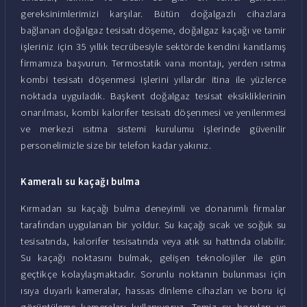
gereksinimlerimizi karşılar. Bütün doğalgazlı cihazlara
bağlanan doğalgaz tesisatı döşeme, doğalgaz kaçağı ve tamir
işleriniz için 35 yıllık tecrübesiyle sektörde kendini kanıtlamış
firmamıza başvurun. Termostatik vana montajı, yerden ısıtma
kombi tesisatı döşenmesi işlerini yıllardır itina ile yüzlerce
noktada uyguladık. Başkent doğalgaz tesisat eksikliklerinin
onarılması, kombi kalorifer tesisatı döşenmesi ve yenilenmesi
ve merkezi ısıtma sistemi kurulumu işlerinde güvenilir
personelimizle size bir telefon kadar yakınız.
Kameralı su kaçağı bulma
Kırmadan su kaçağı bulma deneyimli ve donanımlı firmalar
tarafından uygulanan bir yoldur. Su kaçağı sıcak ve soğuk su
tesisatında, kalorifer tesisatında veya atık su hattında olabilir.
Su kaçağı noktasını bulmak, gelişen teknolojiler ile gün
geçtikçe kolaylaşmaktadır. Sorunlu noktanın bulunması için
ısıya duyarlı kameralar, hassas dinleme cihazları ve boru içi
görüntüleme kameraları kullanıyoruz. Temiz su boruları ve