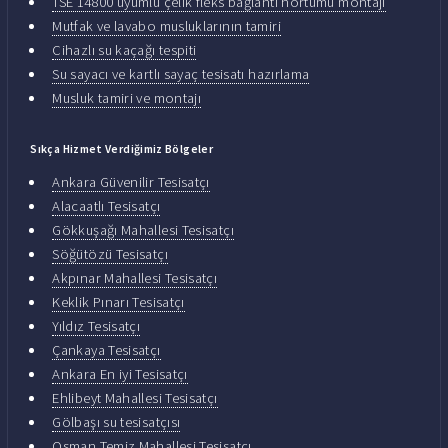
TSE 14800 uyumlu çelik fleks bağlantı hortumu montajı
Mutfak ve lavabo musluklarının tamiri
Cihazlı su kaçağı tespiti
Su sayacı ve kartlı sayaç tesisatı hazırlama
Musluk tamiri ve montajı
Sıkça Hizmet Verdiğimiz Bölgeler
Ankara Güvenilir Tesisatçı
Alacaatlı Tesisatçı
Gökkuşağı Mahallesi Tesisatçı
Söğütözü Tesisatçı
Akpınar Mahallesi Tesisatçı
Keklik Pınarı Tesisatçı
Yıldız Tesisatçı
Çankaya Tesisatçı
Ankara En iyi Tesisatçı
Ehlibeyt Mahallesi Tesisatçı
Gölbaşı su tesisatçısı
Osman Temiz Mahallesi Tesisatçı