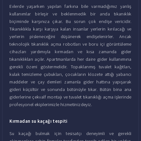
Evlerde yaşarken yapılan farkına bile varmadığımız yanlış
kullanımlar birleşir ve beklenmedik bir anda tıkanıklık
biçiminde karşınıza çıkar. Bu sorun çok endişe vericidir.
Tıkanıklıkla karşı karşıya kalan insanlar yerlerin kırılacağı ve
yerlerin pisleneceğini düşünerek endişelenirler. Ancak
teknolojik tıkanıklık açma robotları ve boru içi görüntüleme
cihazları yardımıyla kırmadan ve kısa zamanda gider
tıkanıklıkları açılır. Apartmanlarda her daire gider kullanımına
gerekli özeni göstermelidir. Topaklanmış tuvalet kağıtları,
kulak temizleme çubukları, çocukların klozete attığı yabancı
maddeler ve çay demleri zamanla gider hattına yapışarak
gideri küçültür ve sonunda bütünüyle tıkar. Bütün bina ana
giderlerine çekvalf montajı ve tuvalet tıkanıklığı açma işlerinde
profesyonel ekiplerimizle hizmetinizdeyiz.
Kırmadan su kaçağı tespiti
Su kaçağı bulmak için tesisatçı deneyimli ve gerekli
ekipmanlara sahip firmalar tarafından tercih edilen bir yoldur.