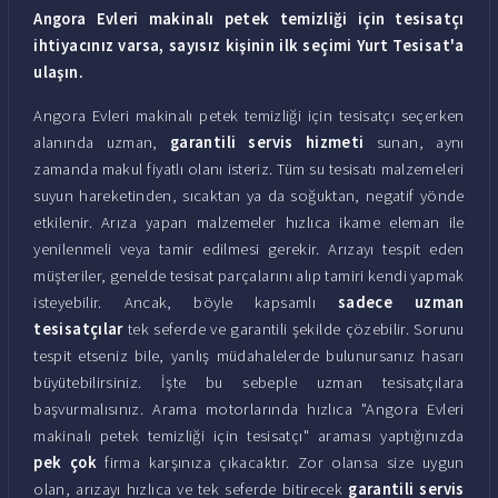
Angora Evleri makinalı petek temizliği için tesisatçı
ihtiyacınız varsa, sayısız kişinin ilk seçimi Yurt Tesisat'a
ulaşın.
Angora Evleri makinalı petek temizliği için tesisatçı seçerken
alanında uzman,
garantili servis hizmeti
sunan, aynı
zamanda makul fiyatlı olanı isteriz. Tüm su tesisatı malzemeleri
suyun hareketinden, sıcaktan ya da soğuktan, negatif yönde
etkilenir. Arıza yapan malzemeler hızlıca ikame eleman ile
yenilenmeli veya tamir edilmesi gerekir. Arızayı tespit eden
müşteriler, genelde tesisat parçalarını alıp tamiri kendi yapmak
isteyebilir. Ancak, böyle kapsamlı
sadece uzman
tesisatçılar
tek seferde ve garantili şekilde çözebilir. Sorunu
tespit etseniz bile, yanlış müdahalelerde bulunursanız hasarı
büyütebilirsiniz. İşte bu sebeple uzman tesisatçılara
başvurmalısınız. Arama motorlarında hızlıca "Angora Evleri
makinalı petek temizliği için tesisatçı" araması yaptığınızda
pek çok
firma karşınıza çıkacaktır. Zor olansa size uygun
olan, arızayı hızlıca ve tek seferde bitirecek
garantili servis