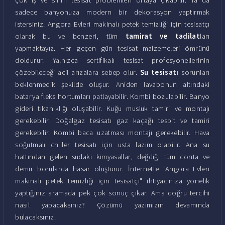
sadece banyonuza modern bir dekorasyon yaptırmak
istersiniz. Angora Evleri makinalı petek temizliği için tesisatçı
olarak bu ve benzeri, tüm
tamirat ve tadilat
ları
yapmaktayız. Her geçen gün tesisat malzemeleri ömrünü
doldurur. Yalnızca sertifikalı tesisat profesyonellerinin
çözebileceği acil arızalara sebep olur.
Su tesisatı
sorunları
beklenmedik şekilde oluşur. Aniden lavabonun altındaki
batarya fleks hortumları patlayabilir. Kombi bozulabilir. Banyo
gideri tıkanıklığı oluşabilir. Kuğu musluk tamiri ve montajı
gerekebilir. Doğalgaz tesisatı gaz kaçağı tespit ve tamiri
gerekebilir. Kombi baca uzatması montajı gerekebilir. Hava
soğutmalı chiller tesisatı için usta lazım olabilir. Ana su
hattından gelen sudaki kimyasallar, değdiği tüm conta ve
demir borularda hasar oluşturur. İnternette "Angora Evleri
makinalı petek temizliği için tesisatçı" ihtiyacınıza yönelik
yaptığınız aramada pek çok sonuç çıkar. Ama doğru tercihi
nasıl yapacaksınız? Çözümü yazımızın devamında
bulacaksınız.