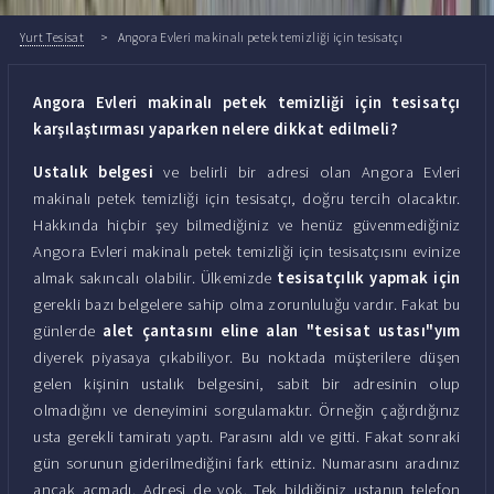
Yurt Tesisat
Angora Evleri makinalı petek temizliği için tesisatçı
Angora Evleri makinalı petek temizliği için tesisatçı
karşılaştırması yaparken nelere dikkat edilmeli?
Ustalık belgesi
ve belirli bir adresi olan Angora Evleri
makinalı petek temizliği için tesisatçı, doğru tercih olacaktır.
Hakkında hiçbir şey bilmediğiniz ve henüz güvenmediğiniz
Angora Evleri makinalı petek temizliği için tesisatçısını evinize
almak sakıncalı olabilir. Ülkemizde
tesisatçılık yapmak için
gerekli bazı belgelere sahip olma zorunluluğu vardır. Fakat bu
günlerde
alet çantasını eline alan "tesisat ustası"yım
diyerek piyasaya çıkabiliyor. Bu noktada müşterilere düşen
gelen kişinin ustalık belgesini, sabit bir adresinin olup
olmadığını ve deneyimini sorgulamaktır. Örneğin çağırdığınız
usta gerekli tamiratı yaptı. Parasını aldı ve gitti. Fakat sonraki
gün sorunun giderilmediğini fark ettiniz. Numarasını aradınız
ancak açmadı. Adresi de yok. Tek bildiğiniz ustanın telefon