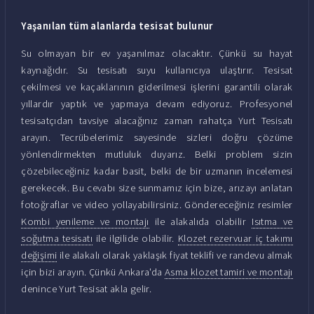
Yaşanılan tüm alanlarda tesisat bulunur
Su olmayan bir ev yaşanılmaz olacaktır. Çünkü su hayat
kaynağıdır. Su tesisatı suyu kullanıcıya ulaştırır. Tesisat
çekilmesi ve kaçaklarının giderilmesi işlerini garantili olarak
yıllardır yaptık ve yapmaya devam ediyoruz. Profesyonel
tesisatçıdan tavsiye alacağınız zaman rahatça Yurt Tesisatı
arayın. Tecrübelerimiz sayesinde sizleri doğru çözüme
yönlendirmekten mutluluk duyarız. Belki problem sizin
çözebileceğiniz kadar basit, belki de bir uzmanın incelemesi
gerekecek. Bu cevabı size sunmamız için bize, arızayı anlatan
fotoğraflar ve video yollayabilirsiniz. Göndereceğiniz resimler
Kombi yenileme ve montajı
ile alakalıda olabilir
Isıtma ve
soğutma tesisatı
ile ilgilide olabilir.
Klozet rezervuar iç takımı
değişimi
ile alakalı olarak yaklaşık fiyat teklifi ve randevu almak
için bizi arayın. Çünkü Ankara'da
Asma klozet tamiri ve montajı
denince Yurt Tesisat akla gelir.