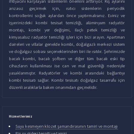
ihtiyacını karşılayan sistemlerin önemini arttırıyor. Kış aylarını
arızasız geçirmek için, ısıtıcı sistemlerin periyodik
kontrollerini soğuk aylardan önce yaptırmalısınız. Eviniz ve
işyerinizdeki kombi tesisat temizliği, alüminyum radyatör
montajı, kombi yer değişimi, ilaçlı petek temizliği ve
kimyasalsız radyatör temizliği işleri için bizi arayın. Apartman
daireleri ve villalar genelde kombi, doğalgazlı merkezi sistem
ve doğalgaz sobası seçeneklerinden biri ile ısıtılır. Şehrimizde
bacalı kombi, bacalı şofben ve diğer tüm bacalı eski tip
cihazların kullanılması ise can ve mal güvenliği nedeniyle
yasaklanmıştır. Radyatörler ve kombi arasındaki bağlantıyı
kombi tesisatı sağlar. Kombi tesisatı doğalgaz tasarrufu için
düzenli aralıklarla bakım onarımdan geçmelidir.
Hizmetlerimiz
Suyu kesmeyen klozet şamandırasının tamiri ve montajı
Pis su gideri tespiti ve tamiri