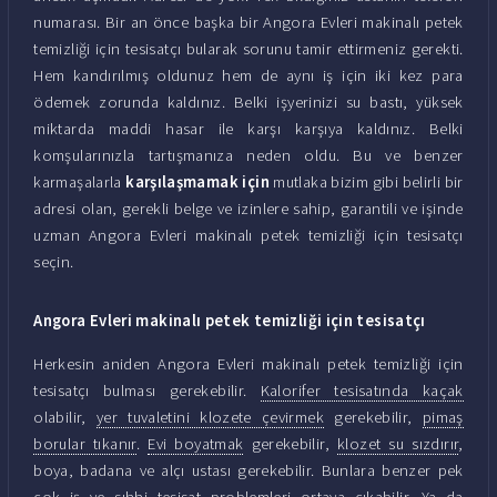
numarası. Bir an önce başka bir Angora Evleri makinalı petek
temizliği için tesisatçı bularak sorunu tamir ettirmeniz gerekti.
Hem kandırılmış oldunuz hem de aynı iş için iki kez para
ödemek zorunda kaldınız. Belki işyerinizi su bastı, yüksek
miktarda maddi hasar ile karşı karşıya kaldınız. Belki
komşularınızla tartışmanıza neden oldu. Bu ve benzer
karmaşalarla
karşılaşmamak için
mutlaka bizim gibi belirli bir
adresi olan, gerekli belge ve izinlere sahip, garantili ve işinde
uzman Angora Evleri makinalı petek temizliği için tesisatçı
seçin.
Angora Evleri makinalı petek temizliği için tesisatçı
Herkesin aniden Angora Evleri makinalı petek temizliği için
tesisatçı bulması gerekebilir.
Kalorifer tesisatında kaçak
olabilir,
yer tuvaletini klozete çevirmek
gerekebilir,
pimaş
borular tıkanır
.
Evi boyatmak
gerekebilir,
klozet su sızdırır
,
boya, badana ve alçı ustası gerekebilir. Bunlara benzer pek
çok iş ve sıhhi tesisat problemleri ortaya çıkabilir. Ya da