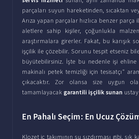
parçaları suyun hareketinden, sıcaktan ve
Arıza yapan parçalar hızlıca benzer parça il
aletlere sahip kişiler, çoğunlukla malzem
araştırmalara girerler. Fakat, bu karışık s
işçilik ile çözebilir. Sorunu tespit etseniz 
büyütebilirsiniz. İşte bu nedenle işi ehline
makinalı petek temizliği için tesisatçı" a
çıkacaktır. Zor olansa size uygun ol
tamamlayacak
garantili işçilik sunan
ustayı
En Pahalı Seçim: En Ucuz Çözü
Klozet iç takımının su sızdırması gibi, sık