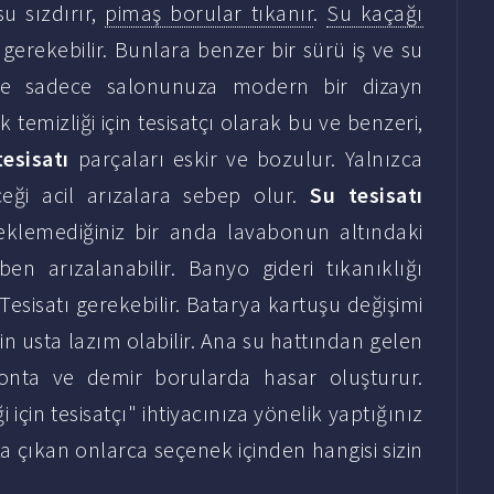
su sızdırır,
pimaş borular tıkanır
.
Su kaçağı
ı gerekebilir. Bunlara benzer bir sürü iş ve su
ki de sadece salonunuza modern bir dizayn
 temizliği için tesisatçı olarak bu ve benzeri,
tesisatı
parçaları eskir ve bozulur. Yalnızca
ceği acil arızalara sebep olur.
Su tesisatı
beklemediğiniz bir anda lavabonun altındaki
ben arızalanabilir. Banyo gideri tıkanıklığı
 Tesisatı gerekebilir. Batarya kartuşu değişimi
çin usta lazım olabilir. Ana su hattından gelen
onta ve demir borularda hasar oluşturur.
 için tesisatçı" ihtiyacınıza yönelik yaptığınız
 çıkan onlarca seçenek içinden hangisi sizin