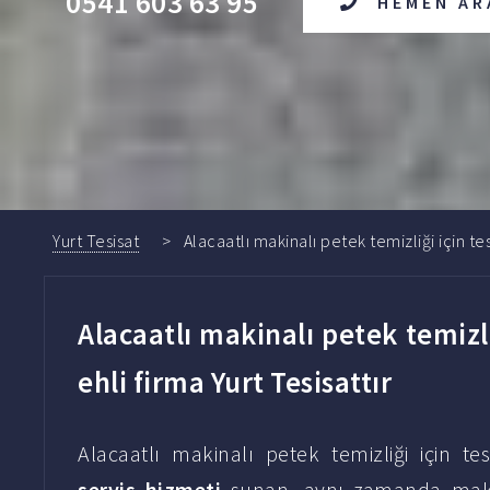
0541 603 63 95
HEMEN AR
Yurt Tesisat
Alacaatlı makinalı petek temizliği için tes
Alacaatlı makinalı petek temizliğ
ehli firma Yurt Tesisattır
Alacaatlı makinalı petek temizliği için 
servis hizmeti
sunan, aynı zamanda makul 