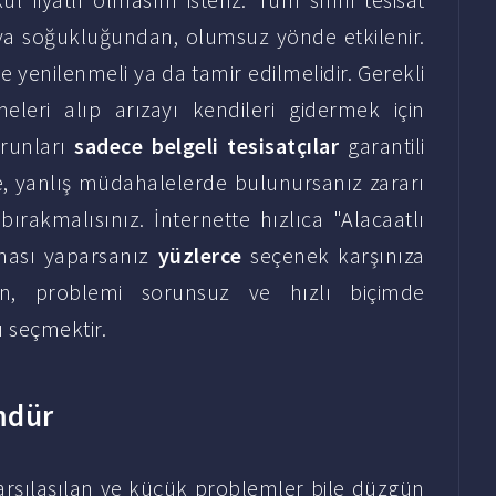
ya soğukluğundan, olumsuz yönde etkilenir.
e yenilenmeli ya da tamir edilmelidir. Gerekli
eleri alıp arızayı kendileri gidermek için
orunları
sadece belgeli tesisatçılar
garantili
bile, yanlış müdahalelerde bulunursanız zararı
 bırakmalısınız. İnternette hızlıca "Alacaatlı
raması yaparsanız
yüzlerce
seçenek karşınıza
an, problemi sorunsuz ve hızlı biçimde
 seçmektir.
mdür
 karşılaşılan ve küçük problemler bile düzgün