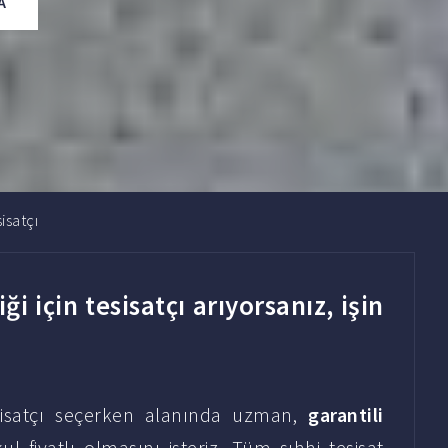
A
isatçı
i için tesisatçı arıyorsanız, işin
tesisatçı seçerken alanında uzman,
garantili
fiyatlı olmasını isteriz. Tüm sıhhi tesisat