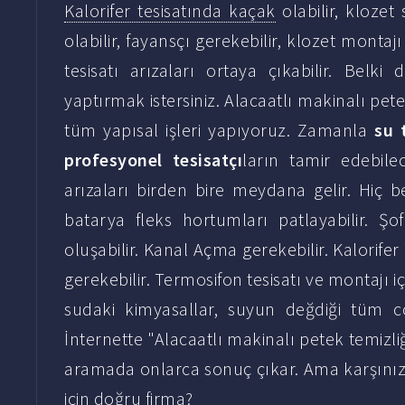
Kalorifer tesisatında kaçak
olabilir, klozet 
olabilir, fayansçı gerekebilir, klozet montaj
tesisatı arızaları ortaya çıkabilir. Bel
yaptırmak istersiniz. Alacaatlı makinalı petek
tüm yapısal işleri yapıyoruz. Zamanla
su 
profesyonel tesisatçı
ların tamir edebile
arızaları birden bire meydana gelir. Hiç 
batarya fleks hortumları patlayabilir. Şof
oluşabilir. Kanal Açma gerekebilir. Kalorifer
gerekebilir. Termosifon tesisatı ve montajı i
sudaki kimyasallar, suyun değdiği tüm c
İnternette "Alacaatlı makinalı petek temizliği
aramada onlarca sonuç çıkar. Ama karşınıza
için doğru firma?