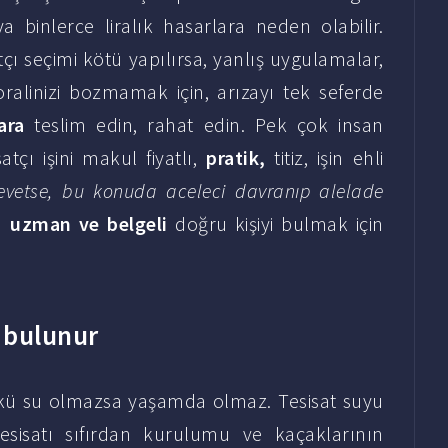
a binlerce liralık hasarlara neden olabilir.
atçı seçimi kötü yapılırsa, yanlış uygulamalar,
Moralinizi bozmamak için, arızayı tek seferde
ara
teslim edin, rahat edin. Pek çok insan
atçı işini makul fiyatlı,
pratik,
titiz, işin ehli
evetse, bu konuda aceleci davranıp alelade
in
uzman ve belgeli
doğru kişiyi bulmak için
t bulunur
nkü su olmazsa yaşamda olmaz. Tesisat suyu
tesisatı sıfırdan kurulumu ve kaçaklarının