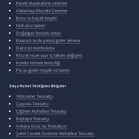
Küveti duşakabine çevirme
Alaturkayı Klozete Çevirme
Boru su kaçak tespiti
Hidrofor tamiri
Doğalgaz tesisatı ustası
Basınçlı su ile pimaş gider yıkama
Daire içi mantolama
Klozet rezervuar iç takımı değişimi
Kombi tesisatı temizliği
Pis su gideri tespiti ve tamiri
Sıkça Hizmet Verdiğimiz Bölgeler
Yıldızevler Tesisatçı
Çayyolu Tesisatçı
Çiğdem Mahallesi Tesisatçı
Beytepe Tesisatçı
Ankara Ucuz Su Tesisatçısı
Şehit Cevdet Özdemir Mahallesi Tesisatçı