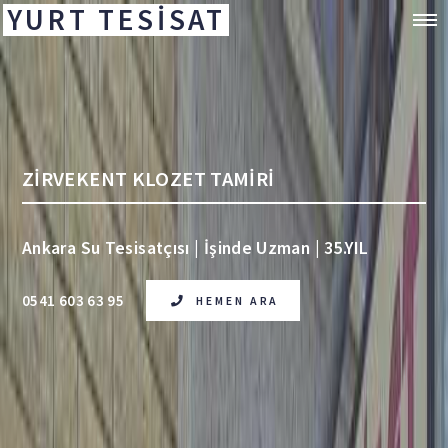
YURT TESİSAT
ZİRVEKENT KLOZET TAMİRİ
Ankara Su Tesisatçısı | İşinde Uzman | 35.YIL
0541 603 63 95
HEMEN ARA