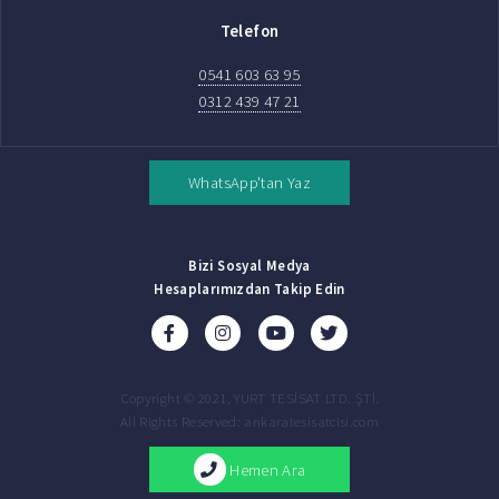
Telefon
0541 603 63 95
0312 439 47 21
WhatsApp'tan Yaz
Bizi Sosyal Medya
Hesaplarımızdan Takip Edin
Copyright © 2021, YURT TESİSAT LTD. ŞTİ.
All Rights Reserved: ankaratesisatcisi.com
Hemen Ara