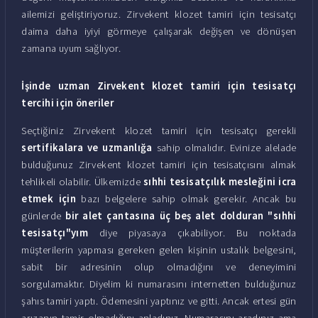
ailemizi geliştiriyoruz. Zirvekent klozet tamiri için tesisatçı
daima daha iyiyi görmeye çalışarak değişen ve dönüşen
zamana uyum sağlıyor.
İşinde uzman Zirvekent klozet tamiri için tesisatçı
tercihi için öneriler
Seçtiğiniz Zirvekent klozet tamiri için tesisatçı gerekli
sertifikalara ve uzmanlığa
sahip olmalıdır. Evinize alelade
bulduğunuz Zirvekent klozet tamiri için tesisatçısını almak
tehlikeli olabilir. Ülkemizde
sıhhi tesisatçılık mesleğini icra
etmek için
bazı belgelere sahip olmak gerekir. Ancak bu
günlerde
bir alet çantasına üç beş alet dolduran "sıhhi
tesisatçı"yım
diye piyasaya çıkabiliyor. Bu noktada
müşterilerin yapması gereken gelen kişinin ustalık belgesini,
sabit bir adresinin olup olmadığını ve deneyimini
sorgulamaktır. Diyelim ki numarasını internetten bulduğunuz
şahıs tamiri yaptı. Ödemesini yaptınız ve gitti. Ancak ertesi gün
arızanın tamir olmadığını anladınız. Numarasını aradınız ama