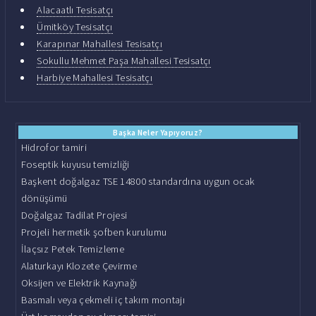
Alacaatlı Tesisatçı
Ümitköy Tesisatçı
Karapınar Mahallesi Tesisatçı
Sokullu Mehmet Paşa Mahallesi Tesisatçı
Harbiye Mahallesi Tesisatçı
Başka Neler Yapıyoruz?
Hidrofor tamiri
Foseptik kuyusu temizliği
Başkent doğalgaz TSE 14800 standardına uygun ocak
dönüşümü
Doğalgaz Tadilat Projesi
Projeli hermetik şofben kurulumu
İlaçsız Petek Temizleme
Alaturkayı Klozete Çevirme
Oksijen ve Elektrik Kaynağı
Basmalı veya çekmeli iç takım montajı