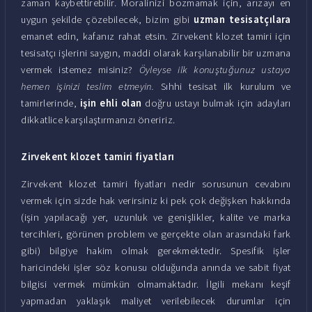
zaman kaybettirebilir. Moralinizi bozmamak için, arızayı en
uygun şekilde çözebilecek, bizim gibi
uzman tesisatçılara
emanet edin, kafanız rahat etsin. Zirvekent klozet tamiri için
tesisatçı işlerini saygın, maddi olarak karşılanabilir bir uzmana
vermek istemez misiniz?
Öyleyse ilk konuştuğunuz ustaya
hemen işinizi teslim etmeyin.
Sıhhi tesisat ilk kurulum ve
tamirlerinde,
işin ehli olan
doğru ustayı bulmak için adayları
dikkatlice karşılaştırmanızı öneririz.
Zirvekent klozet tamiri fiyatları
Zirvekent klozet tamiri fiyatları nedir sorusunun cevabını
vermek için sizde hak verirsiniz ki pek çok değişken hakkında
(işin yapılacağı yer, uzunluk ve genişlikler, kalite ve marka
tercihleri, görünen problem ve gerçekte olan arasındaki fark
gibi) bilgiye hakim olmak gerekmektedir. Spesifik işler
haricindeki işler söz konusu olduğunda anında ve sabit fiyat
bilgisi vermek mümkün olmamaktadır. İlgili mekanı keşif
yapmadan yaklaşık maliyet verilebilecek durumlar için