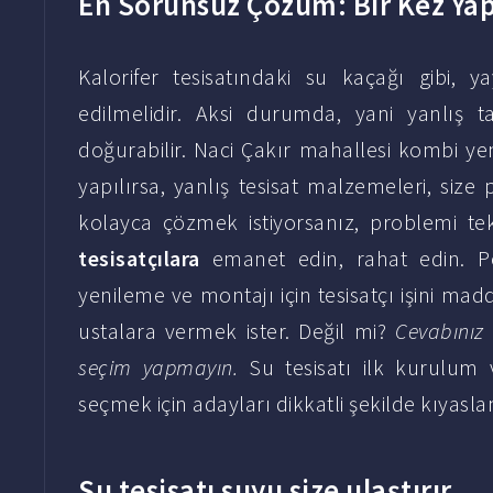
En Sorunsuz Çözüm: Bir Kez Yap
Kalorifer tesisatındaki su kaçağı gibi, 
edilmelidir. Aksi durumda, yani yanlış 
doğurabilir. Naci Çakır mahallesi kombi yen
yapılırsa, yanlış tesisat malzemeleri, size 
kolayca çözmek istiyorsanız, problemi te
tesisatçılara
emanet edin, rahat edin. P
yenileme ve montajı için tesisatçı işini madd
ustalara vermek ister. Değil mi?
Cevabınız
seçim yapmayın.
Su tesisatı ilk kurulum 
seçmek için adayları dikkatli şekilde kıyasla
Su tesisatı suyu size ulaştırır