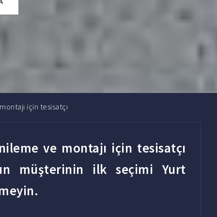
A
ontajı için tesisatçı
ileme ve montajı için tesisatçı
n müşteri
nin ilk seçimi Yurt
rmeyin.