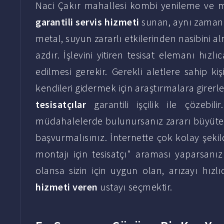
Naci Çakır mahallesi kombi yenileme ve mo
garantili servis hizmeti
sunan, aynı zamanda
metal, suyun zararlı etkilerinden nasibini 
azdır. İşlevini yitiren tesisat elemanı hız
edilmesi gerekir. Gerekli aletlere sahip kiş
kendileri gidermek için araştırmalara girerl
tesisatçılar
garantili işçilik ile çözebil
müdahalelerde bulunursanız zararı büyütebil
başvurmalısınız. İnternette çok kolay şeki
montajı için tesisatçı" araması yaparsanı
olansa sizin için uygun olan, arızayı hızl
hizmeti veren
ustayı seçmektir.