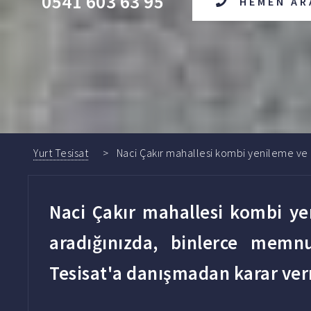
0541 603 63 95
HEMEN AR
Yurt Tesisat
Naci Çakır mahallesi kombi yenileme ve m
Naci Çakır mahallesi kombi yen
aradığınızda, binlerce
memnu
Tesisat'a danışmadan karar ve