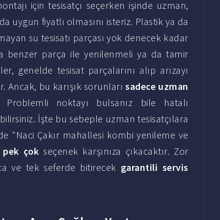
ntajı için tesisatçı seçerken işinde uzman,
 uygun fiyatlı olmasını isteriz. Plastik ya da
almayan su tesisatı parçası yok denecek kadar
lıca benzer parça ile yenilenmeli ya da tamir
iler, genelde tesisat parçalarını alıp arızayı
er. Ancak, bu karışık sorunları
sadece uzman
ir. Problemli noktayı bulsanız bile hatalı
irsiniz. İşte bu sebeple uzman tesisatçılara
lde "Naci Çakır mahallesi kombi yenileme ve
z
pek çok
seçenek karşınıza çıkacaktır. Zor
ıca ve tek seferde bitirecek
garantili servis