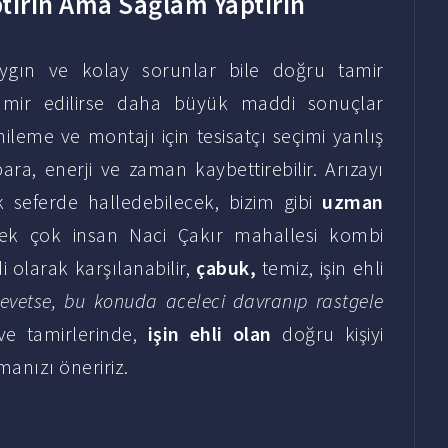
tırın Ama Sağlam Yaptırın
yaygın ve kolay sorunlar bile doğru tamir
tamir edilirse daha büyük maddi sonuçlar
ileme ve montajı için tesisatçı seçimi yanlış
para, enerji ve zaman kaybettirebilir. Arızayı
k seferde halledebilecek, bizim gibi
uzman
ek çok insan Naci Çakır mahallesi kombi
i olarak karşılanabilir,
çabuk,
temiz, işin ehli
 evetse, bu konuda aceleci davranıp rastgele
ve tamirlerinde,
işin ehli olan
doğru kişiyi
manızı öneririz.