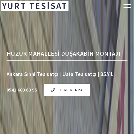
YURT TESİSAT
HUZUR MAHALLESİ DUŞAKABİN MONTAJI
Ankara Sıhhi Tesisatçı | Usta Tesisatçı | 35.YIL
0541 603 63 95
HEMEN ARA