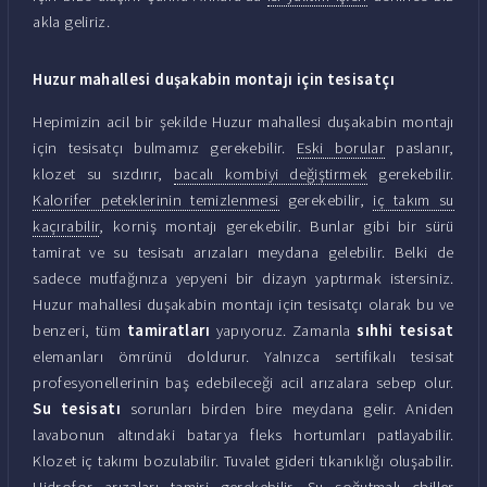
akla geliriz.
Huzur mahallesi duşakabin montajı için tesisatçı
Hepimizin acil bir şekilde Huzur mahallesi duşakabin montajı
için tesisatçı bulmamız gerekebilir.
Eski borular
paslanır,
klozet su sızdırır,
bacalı kombiyi değiştirmek
gerekebilir.
Kalorifer peteklerinin temizlenmesi
gerekebilir,
iç takım su
kaçırabilir
, korniş montajı gerekebilir. Bunlar gibi bir sürü
tamirat ve su tesisatı arızaları meydana gelebilir. Belki de
sadece mutfağınıza yepyeni bir dizayn yaptırmak istersiniz.
Huzur mahallesi duşakabin montajı için tesisatçı olarak bu ve
benzeri, tüm
tamiratları
yapıyoruz. Zamanla
sıhhi tesisat
elemanları ömrünü doldurur. Yalnızca sertifikalı tesisat
profesyonellerinin baş edebileceği acil arızalara sebep olur.
Su tesisatı
sorunları birden bire meydana gelir. Aniden
lavabonun altındaki batarya fleks hortumları patlayabilir.
Klozet iç takımı bozulabilir. Tuvalet gideri tıkanıklığı oluşabilir.
Hidrofor arızaları tamiri gerekebilir. Su soğutmalı chiller