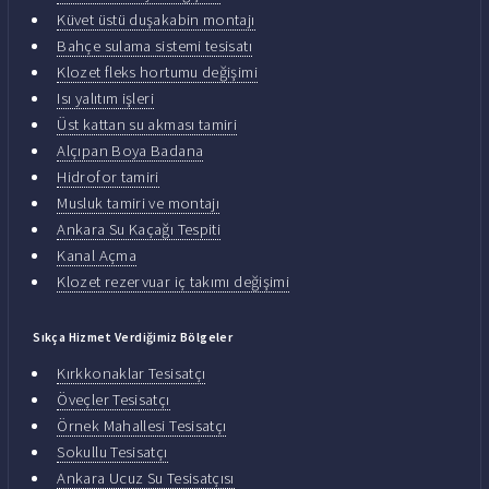
Küvet üstü duşakabin montajı
Bahçe sulama sistemi tesisatı
Klozet fleks hortumu değişimi
Isı yalıtım işleri
Üst kattan su akması tamiri
Alçıpan Boya Badana
Hidrofor tamiri
Musluk tamiri ve montajı
Ankara Su Kaçağı Tespiti
Kanal Açma
Klozet rezervuar iç takımı değişimi
Sıkça Hizmet Verdiğimiz Bölgeler
Kırkkonaklar Tesisatçı
Öveçler Tesisatçı
Örnek Mahallesi Tesisatçı
Sokullu Tesisatçı
Ankara Ucuz Su Tesisatçısı