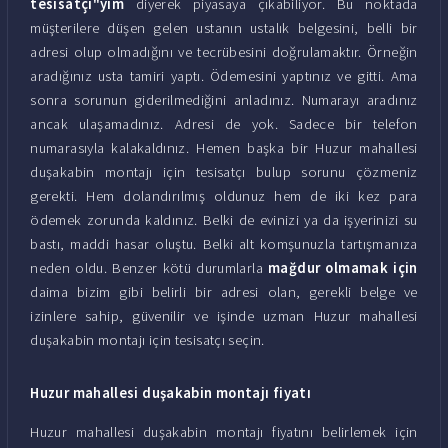
tesisatçı"yım
diyerek piyasaya çıkabiliyor. Bu noktada
müşterilere düşen gelen ustanın ustalık belgesini, belli bir
adresi olup olmadığını ve tecrübesini doğrulamaktır. Örneğin
aradığınız usta tamiri yaptı. Ödemesini yaptınız ve gitti. Ama
sonra sorunun giderilmediğini anladınız. Numarayı aradınız
ancak ulaşamadınız. Adresi de yok. Sadece bir telefon
numarasıyla kalakaldınız. Hemen başka bir Huzur mahallesi
duşakabin montajı için tesisatçı bulup sorunu çözmeniz
gerekti. Hem dolandırılmış oldunuz hem de iki kez para
ödemek zorunda kaldınız. Belki de evinizi ya da işyerinizi su
bastı, maddi hasar oluştu. Belki alt komşunuzla tartışmanıza
neden oldu. Benzer kötü durumlarla
mağdur olmamak için
daima bizim gibi belirli bir adresi olan, gerekli belge ve
izinlere sahip, güvenilir ve işinde uzman Huzur mahallesi
duşakabin montajı için tesisatçı seçin.
Huzur mahallesi duşakabin montajı fiyatı
Huzur mahallesi duşakabin montajı fiyatını belirlemek için