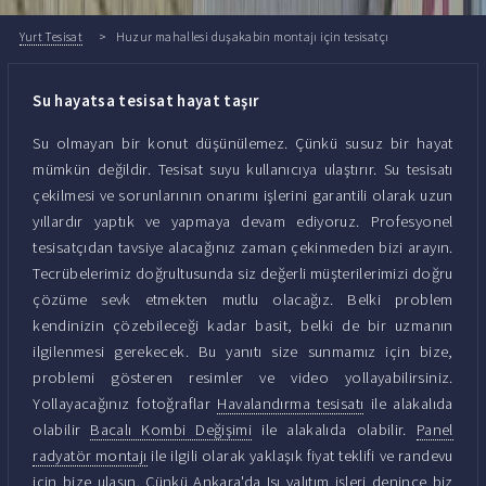
Yurt Tesisat
Huzur mahallesi duşakabin montajı için tesisatçı
Su hayatsa tesisat hayat taşır
Su olmayan bir konut düşünülemez. Çünkü susuz bir hayat
mümkün değildir. Tesisat suyu kullanıcıya ulaştırır. Su tesisatı
çekilmesi ve sorunlarının onarımı işlerini garantili olarak uzun
yıllardır yaptık ve yapmaya devam ediyoruz. Profesyonel
tesisatçıdan tavsiye alacağınız zaman çekinmeden bizi arayın.
Tecrübelerimiz doğrultusunda siz değerli müşterilerimizi doğru
çözüme sevk etmekten mutlu olacağız. Belki problem
kendinizin çözebileceği kadar basit, belki de bir uzmanın
ilgilenmesi gerekecek. Bu yanıtı size sunmamız için bize,
problemi gösteren resimler ve video yollayabilirsiniz.
Yollayacağınız fotoğraflar
Havalandırma tesisatı
ile alakalıda
olabilir
Bacalı Kombi Değişimi
ile alakalıda olabilir.
Panel
radyatör montajı
ile ilgili olarak yaklaşık fiyat teklifi ve randevu
için bize ulaşın. Çünkü Ankara'da
Isı yalıtım işleri
denince biz