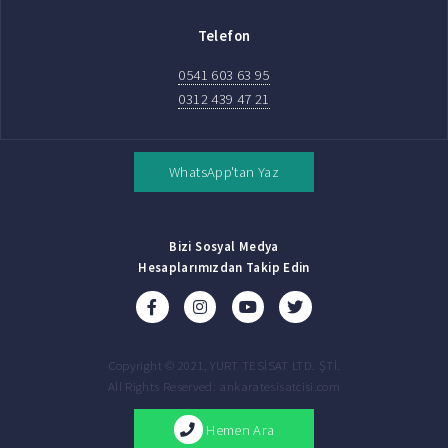
Telefon
0541 603 63 95
0312 439 47 21
WhatsApp'tan Yaz
Bizi Sosyal Medya
Hesaplarımızdan Takip Edin
Copyright © 2021, YURT TESİSAT LTD. ŞTİ.
All Rights Reserved: ankaratesisatcisi.com
Hemen Ara