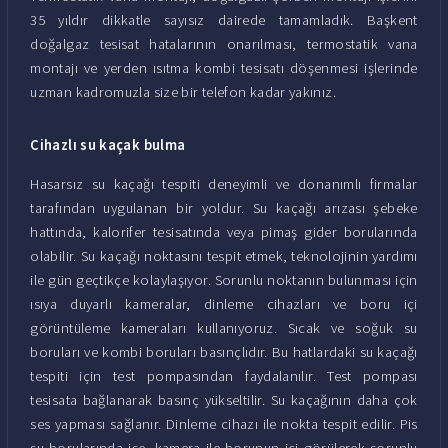
35 yıldır dikkatle sayısız dairede tamamladık. Başkent
doğalgaz tesisat hatalarının onarılması, termostatik vana
montajı ve yerden ısıtma kombi tesisatı döşenmesi işlerinde
uzman kadromuzla size bir telefon kadar yakınız.
Cihazlı su kaçak bulma
Hasarsız su kaçağı tespiti deneyimli ve donanımlı firmalar
tarafından uygulanan bir yoldur. Su kaçağı arızası şebeke
hattında, kalorifer tesisatında veya pimaş gider borularında
olabilir. Su kaçağı noktasını tespit etmek, teknolojinin yardımı
ile gün geçtikçe kolaylaşıyor. Sorunlu noktanın bulunması için
ısıya duyarlı kameralar, dinleme cihazları ve boru içi
görüntüleme kameraları kullanıyoruz. Sıcak ve soğuk su
boruları ve kombi boruları basınçlıdır. Bu hatlardaki su kaçağı
tespiti için test pompasından faydalanılır. Test pompası
tesisata bağlanarak basınç yükseltilir. Su kaçağının daha çok
ses yapması sağlanır. Dinleme cihazı ile nokta tespit edilir. Pis
su borularında ise, kamera ile borunun içi görülerek sorunlu