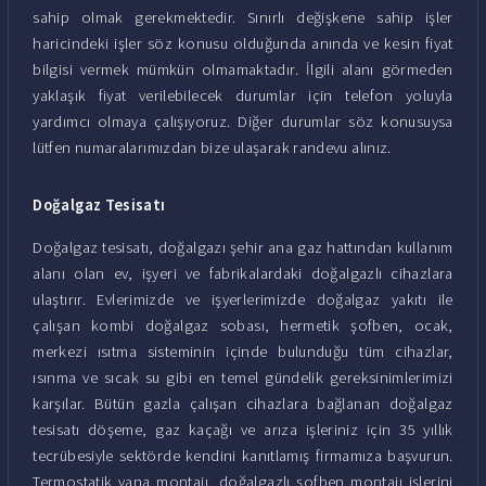
sahip olmak gerekmektedir. Sınırlı değişkene sahip işler
haricindeki işler söz konusu olduğunda anında ve kesin fiyat
bilgisi vermek mümkün olmamaktadır. İlgili alanı görmeden
yaklaşık fiyat verilebilecek durumlar için telefon yoluyla
yardımcı olmaya çalışıyoruz. Diğer durumlar söz konusuysa
lütfen numaralarımızdan bize ulaşarak randevu alınız.
Doğalgaz Tesisatı
Doğalgaz tesisatı, doğalgazı şehir ana gaz hattından kullanım
alanı olan ev, işyeri ve fabrikalardaki doğalgazlı cihazlara
ulaştırır. Evlerimizde ve işyerlerimizde doğalgaz yakıtı ile
çalışan kombi doğalgaz sobası, hermetik şofben, ocak,
merkezi ısıtma sisteminin içinde bulunduğu tüm cihazlar,
ısınma ve sıcak su gibi en temel gündelik gereksinimlerimizi
karşılar. Bütün gazla çalışan cihazlara bağlanan doğalgaz
tesisatı döşeme, gaz kaçağı ve arıza işleriniz için 35 yıllık
tecrübesiyle sektörde kendini kanıtlamış firmamıza başvurun.
Termostatik vana montajı, doğalgazlı şofben montajı işlerini