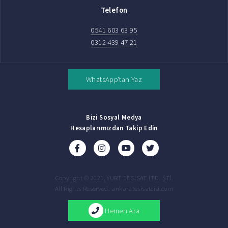
Telefon
0541 603 63 95
0312 439 47 21
WhatsApp'tan Yaz
Bizi Sosyal Medya
Hesaplarımızdan Takip Edin
Copyright © 2021, YURT TESİSAT LTD. ŞTİ.
All Rights Reserved: ankaratesisatcisi.com
Hemen Ara