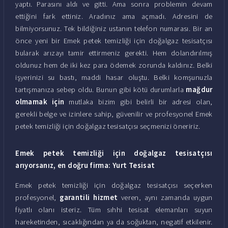
yaptı. Parasını aldı ve gitti. Ama sonra problemin devam
ettiğini fark ettiniz. Aradınız ama açmadı. Adresini de
bilmiyorsunuz. Tek bildiğiniz ustanın telefon numarası. Bir an
önce yeni bir Emek petek temizliği için doğalgaz tesisatçısı
bularak arızayı tamir ettirmeniz gerekti. Hem dolandırılmış
oldunuz hem de iki kez para ödemek zorunda kaldınız. Belki
işyerinizi su bastı, maddi hasar oluştu. Belki komşunuzla
tartışmanıza sebep oldu. Bunun gibi kötü durumlarla
mağdur
olmamak için
mutlaka bizim gibi belirli bir adresi olan,
gerekli belge ve izinlere sahip, güvenilir ve profesyonel Emek
petek temizliği için doğalgaz tesisatçısı seçmenizi öneririz.
Emek petek temizliği için doğalgaz tesisatçısı
arıyorsanız, en doğru firma: Yurt Tesisat
Emek petek temizliği için doğalgaz tesisatçısı seçerken
profesyonel,
garantili hizmet
veren, aynı zamanda uygun
fiyatlı olanı isteriz. Tüm sıhhi tesisat elemanları suyun
hareketinden, sıcaklığından ya da soğuktan, negatif etkilenir.