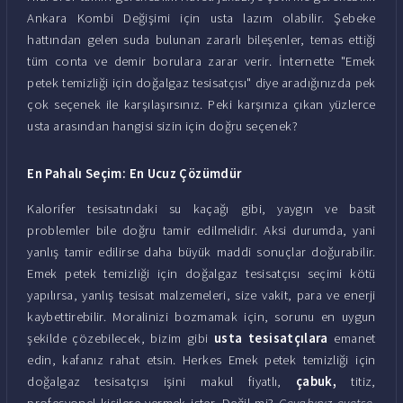
Ankara Kombi Değişimi için usta lazım olabilir. Şebeke
hattından gelen suda bulunan zararlı bileşenler, temas ettiği
tüm conta ve demir borulara zarar verir. İnternette "Emek
petek temizliği için doğalgaz tesisatçısı" diye aradığınızda pek
çok seçenek ile karşılaşırsınız. Peki karşınıza çıkan yüzlerce
usta arasından hangisi sizin için doğru seçenek?
En Pahalı Seçim: En Ucuz Çözümdür
Kalorifer tesisatındaki su kaçağı gibi, yaygın ve basit
problemler bile doğru tamir edilmelidir. Aksi durumda, yani
yanlış tamir edilirse daha büyük maddi sonuçlar doğurabilir.
Emek petek temizliği için doğalgaz tesisatçısı seçimi kötü
yapılırsa, yanlış tesisat malzemeleri, size vakit, para ve enerji
kaybettirebilir. Moralinizi bozmamak için, sorunu en uygun
şekilde çözebilecek, bizim gibi
usta tesisatçılara
emanet
edin, kafanız rahat etsin. Herkes Emek petek temizliği için
doğalgaz tesisatçısı işini makul fiyatlı,
çabuk,
titiz,
profesyonel kişilere vermek ister. Değil mi?
Cevabınız evetse,