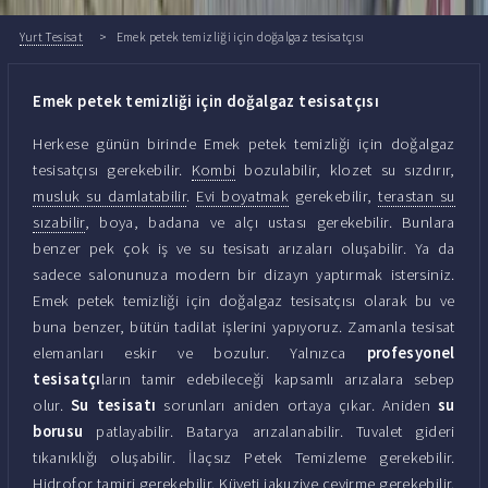
Yurt Tesisat
Emek petek temizliği için doğalgaz tesisatçısı
Emek petek temizliği için doğalgaz tesisatçısı
Herkese günün birinde Emek petek temizliği için doğalgaz
tesisatçısı gerekebilir.
Kombi
bozulabilir, klozet su sızdırır,
musluk su damlatabilir
.
Evi boyatmak
gerekebilir,
terastan su
sızabilir
, boya, badana ve alçı ustası gerekebilir. Bunlara
benzer pek çok iş ve su tesisatı arızaları oluşabilir. Ya da
sadece salonunuza modern bir dizayn yaptırmak istersiniz.
Emek petek temizliği için doğalgaz tesisatçısı olarak bu ve
buna benzer, bütün tadilat işlerini yapıyoruz. Zamanla tesisat
elemanları eskir ve bozulur. Yalnızca
profesyonel
tesisatçı
ların tamir edebileceği kapsamlı arızalara sebep
olur.
Su tesisatı
sorunları aniden ortaya çıkar. Aniden
su
borusu
patlayabilir. Batarya arızalanabilir. Tuvalet gideri
tıkanıklığı oluşabilir. İlaçsız Petek Temizleme gerekebilir.
Hidrofor tamiri gerekebilir. Küveti jakuziye çevirme gerekebilir.