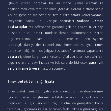
İşlevini yitiren parçalar bir an önce ikame eleman ile
değiştirilmeli veya tamir edilmesi gerekir. Gerekli aletlere sahip
kişiler, genelde malzemeleri temin edip tamiri kendi yapmak
isteyebilir. Ancak, bu karışık sorunları
sadece uzman
tesisatçılar
tek seferde ve garantili şekilde çözebilir. Arızayı
bulsanız bile, hatalı müdahalelerde bulunursanız zararı
büyütebilirsiniz. Tam da bu sebepten profesyonel
tesisatçılardan yardım istemelisiniz. İnternette kolayca "Emek
petek temizliği için doğalgaz tesisatçısı" araması yaparsanız
sayısız
işletme karşınıza çıkacaktır. Asıl zor olan ise sizin için
uygun olan, arızayı hızlıca ve tek seferde bitirecek
garantili
servis hizmeti veren
ustayı seçmektir.
Emek petek temizliği fiyatı
Emek petek temizliği fiyatı nedir sorusunun cevabını vermek
için siz değerli müşterimizde takdir edersiniz ki çok sayıda
değişken ile ilgili (işin konumu, uzunluk ve genişlikler, kalite
tercihleri, görünen ile asıl sorunun farklı olması gibi) bilgilere