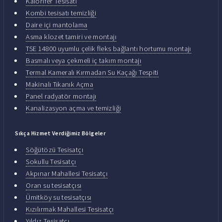
Kalorifer Tesisatı
Kombi tesisatı temizliği
Daire içi mantolama
Asma klozet tamiri ve montajı
TSE 14800 uyumlu çelik fleks bağlantı hortumu montajı
Basmalı veya çekmeli iç takım montajı
Termal Kameralı Kırmadan Su Kaçağı Tespiti
Makinalı Tıkanık Açma
Panel radyatör montajı
Kanalizasyon açma ve temizliği
Sıkça Hizmet Verdiğimiz Bölgeler
Söğütözü Tesisatçı
Sokullu Tesisatçı
Akpınar Mahallesi Tesisatçı
Oran su tesisatçısı
Ümitköy su tesisatçısı
Kızılırmak Mahallesi Tesisatçı
Yıldız Tesisatçı