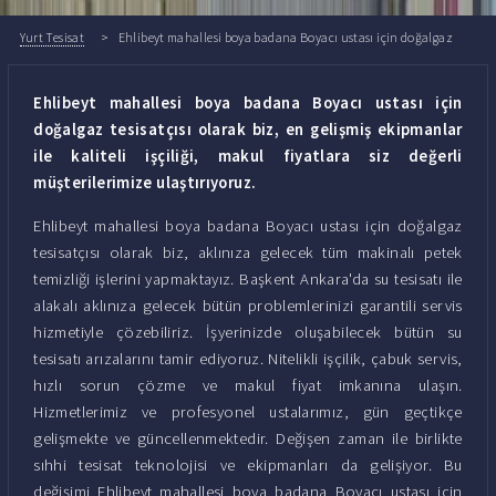
Yurt Tesisat
Ehlibeyt mahallesi boya badana Boyacı ustası için doğalgaz
tesisatçısı
Ehlibeyt mahallesi boya badana Boyacı ustası için
doğalgaz tesisatçısı olarak biz, en gelişmiş ekipmanlar
ile kaliteli işçiliği, makul fiyatlara siz değerli
müşterilerimize ulaştırıyoruz.
Ehlibeyt mahallesi boya badana Boyacı ustası için doğalgaz
tesisatçısı olarak biz, aklınıza gelecek tüm makinalı petek
temizliği işlerini yapmaktayız. Başkent Ankara'da su tesisatı ile
alakalı aklınıza gelecek bütün problemlerinizi garantili servis
hizmetiyle çözebiliriz. İşyerinizde oluşabilecek bütün su
tesisatı arızalarını tamir ediyoruz. Nitelikli işçilik, çabuk servis,
hızlı sorun çözme ve makul fiyat imkanına ulaşın.
Hizmetlerimiz ve profesyonel ustalarımız, gün geçtikçe
gelişmekte ve güncellenmektedir. Değişen zaman ile birlikte
sıhhi tesisat teknolojisi ve ekipmanları da gelişiyor. Bu
değişimi Ehlibeyt mahallesi boya badana Boyacı ustası için