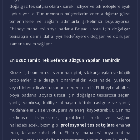
doğalgaz tesisatçısı olarak sürekli izliyor ve teknolojilere ayak
uyduruyoruz. Tüm memnun müşterilerimizden aldığımız güzel
temennilerle ve sağlam adımlarla şirketimizi büyütüyoruz.
Ehlibeyt mahallesi boya badana Boyacı ustası için doğalgaz
tesisatçısı daima daha iyiyi hedefleyerek değişen ve dönüşen
zamana uyum sağlıyor.
En Ucuz Tamir: Tek Seferde Düzgün Yapılan Tamirdir
Klozet iç takımının su sızdırması gibi, sık karşılaşılan ve küçük
problemler bile düzgün onarılmalıdır. Aksi halde, yüzlerce
veya binlerce liralık hasarlara neden olabilir. Ehlibeyt mahallesi
boya badana Boyacı ustası için doğalgaz tesisatçısı seçimi
yanlış yapılırsa, kalifiye olmayan birinin rastgele ve yanlış
müdahaleleri, size vakit, para ve enerji kaybettirebilir. Canınız
sıkılmasın istiyorsanız, problemi hızlı ve sağlam
halledebilecek, bizim gibi
profesyonel tesisatçılara
emanet
edin, kafanız rahat etsin. Ehlibeyt mahallesi boya badana
Boyacı ustası için doğalgaz tesisatçısı işlerini güvenilir, makul