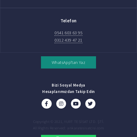
Telefon
0541 603 63 95
0312 439 47 21
WhatsApp'tan Yaz
Bizi Sosyal Medya
Hesaplarımızdan Takip Edin
Copyright © 2021, YURT TESİSAT LTD. ŞTİ.
All Rights Reserved: ankaratesisatcisi.com