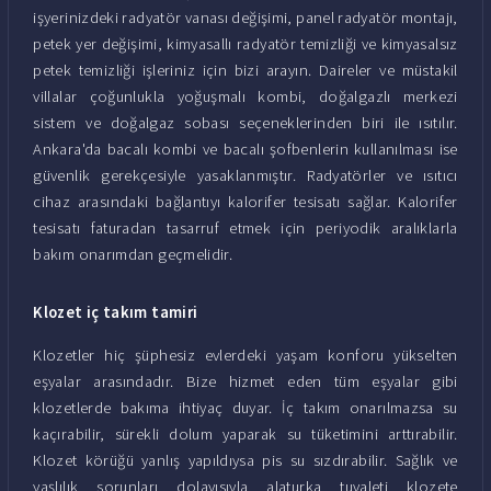
işyerinizdeki radyatör vanası değişimi, panel radyatör montajı,
petek yer değişimi, kimyasallı radyatör temizliği ve kimyasalsız
petek temizliği işleriniz için bizi arayın. Daireler ve müstakil
villalar çoğunlukla yoğuşmalı kombi, doğalgazlı merkezi
sistem ve doğalgaz sobası seçeneklerinden biri ile ısıtılır.
Ankara'da bacalı kombi ve bacalı şofbenlerin kullanılması ise
güvenlik gerekçesiyle yasaklanmıştır. Radyatörler ve ısıtıcı
cihaz arasındaki bağlantıyı kalorifer tesisatı sağlar. Kalorifer
tesisatı faturadan tasarruf etmek için periyodik aralıklarla
bakım onarımdan geçmelidir.
Klozet iç takım tamiri
Klozetler hiç şüphesiz evlerdeki yaşam konforu yükselten
eşyalar arasındadır. Bize hizmet eden tüm eşyalar gibi
klozetlerde bakıma ihtiyaç duyar. İç takım onarılmazsa su
kaçırabilir, sürekli dolum yaparak su tüketimini arttırabilir.
Klozet körüğü yanlış yapıldıysa pis su sızdırabilir. Sağlık ve
yaşlılık sorunları dolayısıyla alaturka tuvaleti klozete