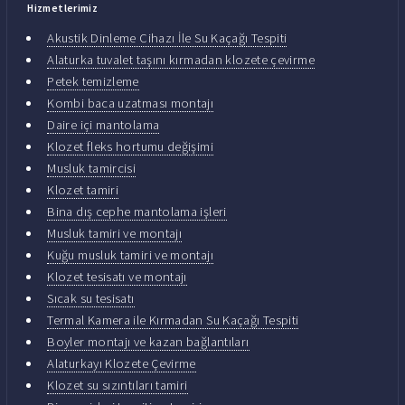
Hizmetlerimiz
Akustik Dinleme Cihazı İle Su Kaçağı Tespiti
Alaturka tuvalet taşını kırmadan klozete çevirme
Petek temizleme
Kombi baca uzatması montajı
Daire içi mantolama
Klozet fleks hortumu değişimi
Musluk tamircisi
Klozet tamiri
Bina dış cephe mantolama işleri
Musluk tamiri ve montajı
Kuğu musluk tamiri ve montajı
Klozet tesisatı ve montajı
Sıcak su tesisatı
Termal Kamera ile Kırmadan Su Kaçağı Tespiti
Boyler montajı ve kazan bağlantıları
Alaturkayı Klozete Çevirme
Klozet su sızıntıları tamiri