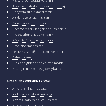
Pis su gideri tespiti ve tamiri
Küvet üstü plastik duşakabin montajı
Banyoda su birikmesi tamiri
Alt daireye su sızıntısı tamiri
Panel radyatör montajı
Gömme rezervuar şamandırası tamiri
Klozet sifon arızası ve tamiri
Küvet üstü cam panel montajı
Havalandırma tesisatı
Temiz Su Kaçağının Tespiti ve Tamiri
Petek Yıkama
Bina ana giderlerine çekvalf montajı
Basınçlı su ile pimaş gider yıkama
Sıkça Hizmet Verdiğimiz Bölgeler
Ankara En hızlı Tesisatçı
Aydınlar Mahallesi Tesisatçı
Kazım Özalp Mahallesi Tesisatçı
Ankara En iyi Tesisatçı