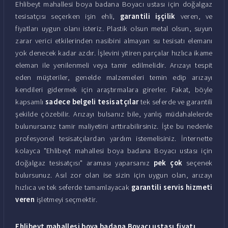
Ehlibeyt mahallesi boya badana Boyacı ustası için doğalgaz
tesisatçısı seçerken işin ehli,
garantili işçilik
veren, ve
fiyatları uygun olanı isteriz. Plastik olsun metal olsun, suyun
zarar verici etkilerinden nasibini almayan su tesisatı elemanı
yok denecek kadar azdır. İşlevini yitiren parçalar hızlıca ikame
eleman ile yenilenmeli veya tamir edilmelidir. Arızayı tespit
eden müşteriler, genelde malzemeleri temin edip arızayı
kendileri gidermek için araştırmalara girerler. Fakat, böyle
kapsamlı
sadece belgeli tesisatçılar
tek seferde ve garantili
şekilde çözebilir. Arızayı bulsanız bile, yanlış müdahalelerde
bulunursanız tamir maliyetini arttırabilirsiniz. İşte bu nedenle
profesyonel tesisatçılardan yardım istemelisiniz. İnternette
kolayca "Ehlibeyt mahallesi boya badana Boyacı ustası için
doğalgaz tesisatçısı" araması yaparsanız
pek çok
seçenek
bulursunuz. Asıl zor olan ise sizin için uygun olan, arızayı
hızlıca ve tek seferde tamamlayacak
garantili servis hizmeti
veren
işletmeyi seçmektir.
Ehlibeyt mahallesi boya badana Boyacı ustası fiyatı