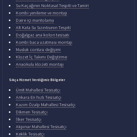
Su Kaçağının Noktasal Tespiti ve Tamiri
Kombi yenileme ve montajı
Daire içi mantolama
Alt Kata Su Sızıntısının Tespiti
Doğalgaz ana kolon tesisatı
Kombi baca uzatması montajı
Musluk contası değişimi
Klozet İç Takımı Değiştirme
Anaokulu klozeti montajı
Sıkça Hizmet Verdiğimiz Bölgeler
Ümit Mahallesi Tesisatçı
Ankara En hızlı Tesisatçı
Kazım Özalp Mahallesi Tesisatçı
Dikmen Tesisatçı
İlker Tesisatçı
Akpınar Mahallesi Tesisatçı
Keklik Tesisatçı