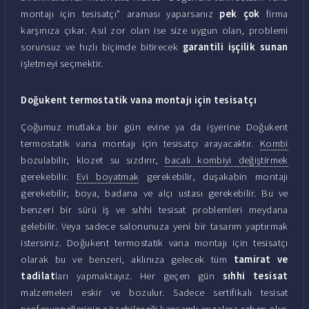
montajı için tesisatçı" araması yaparsanız
pek çok
firma
karşınıza çıkar. Asıl zor olan ise size uygun olan, problemi
sorunsuz ve hızlı biçimde bitirecek
garantili işçilik sunan
işletmeyi seçmektir.
Doğukent termostatik vana montajı için tesisatçı
Çoğumuz mutlaka bir gün evine ya da işyerine Doğukent
termostatik vana montajı için tesisatçı arayacaktır.
Kombi
bozulabilir, klozet su sızdırır,
bacalı kombiyi değiştirmek
gerekebilir.
Evi boyatmak
gerekebilir, duşakabin montajı
gerekebilir, boya, badana ve alçı ustası gerekebilir. Bu ve
benzeri bir sürü iş ve sıhhi tesisat problemleri meydana
gelebilir. Veya sadece salonunuza yeni bir tasarım yaptırmak
istersiniz. Doğukent termostatik vana montajı için tesisatçı
olarak bu ve benzeri, aklınıza gelecek tüm
tamirat ve
tadilat
ları yapmaktayız. Her geçen gün
sıhhi tesisat
malzemeleri eskir ve bozulur. Sadece sertifikalı tesisat
profesyonellerinin çözebileceği kapsamlı arızalara sebep olur.