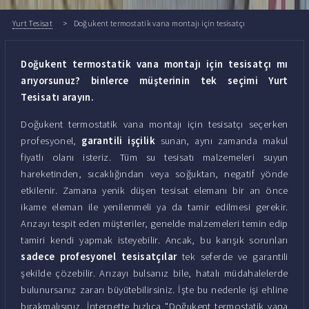
Yurt Tesisat
Doğukent termostatik vana montajı için tesisatçı
Doğukent termostatik vana montajı için tesisatçı mı
arıyorsunuz? binlerce müşterinin tek seçimi Yurt
Tesisatı arayın.
Doğukent termostatik vana montajı için tesisatçı seçerken
profesyonel,
garantili işçilik
sunan, aynı zamanda makul
fiyatlı olanı isteriz. Tüm su tesisatı malzemeleri suyun
hareketinden, sıcaklığından veya soğuktan, negatif yönde
etkilenir. Zamana yenik düşen tesisat elemanı bir an önce
ikame eleman ile yenilenmeli ya da tamir edilmesi gerekir.
Arızayı tespit eden müşteriler, genelde malzemeleri temin edip
tamiri kendi yapmak isteyebilir. Ancak, bu karışık sorunları
sadece profesyonel tesisatçılar
tek seferde ve garantili
şekilde çözebilir. Arızayı bulsanız bile, hatalı müdahalelerde
bulunursanız zararı büyütebilirsiniz. İşte bu nedenle işi ehline
bırakmalısınız. İnternette hızlıca "Doğukent termostatik vana