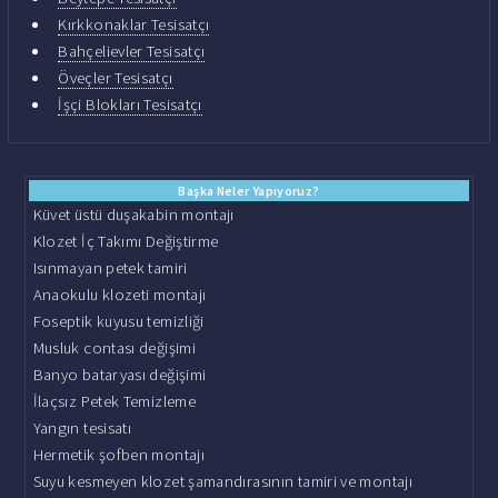
Kırkkonaklar Tesisatçı
Bahçelievler Tesisatçı
Öveçler Tesisatçı
İşçi Blokları Tesisatçı
Başka Neler Yapıyoruz?
Küvet üstü duşakabin montajı
Klozet İç Takımı Değiştirme
Isınmayan petek tamiri
Anaokulu klozeti montajı
Foseptik kuyusu temizliği
Musluk contası değişimi
Banyo bataryası değişimi
İlaçsız Petek Temizleme
Yangın tesisatı
Hermetik şofben montajı
Suyu kesmeyen klozet şamandırasının tamiri ve montajı