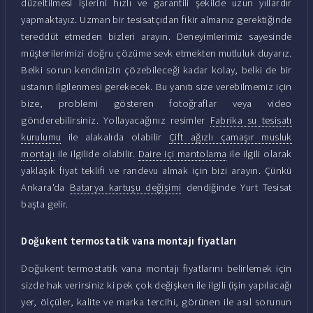
düzeltilmesi işlerini hızlı ve garantili şekilde uzun yıllardır
yapmaktayız. Uzman bir tesisatçıdan fikir almanız gerektiğinde
tereddüt etmeden bizleri arayın. Deneyimlerimiz sayesinde
müşterilerimizi doğru çözüme sevk etmekten mutluluk duyarız.
Belki sorun kendinizin çözebileceği kadar kolay, belki de bir
ustanın ilgilenmesi gerekecek. Bu yanıtı size verebilmemiz için
bize, problemi gösteren fotoğraflar veya video
gönderebilirsiniz. Yollayacağınız resimler
Fabrika su tesisatı
kurulumu
ile alakalıda olabilir
Çift ağızlı çamaşır musluk
montajı
ile ilgilide olabilir.
Daire içi mantolama
ile ilgili olarak
yaklaşık fiyat teklifi ve randevu almak için bizi arayın. Çünkü
Ankara'da
Batarya kartuşu değişimi
dendiğinde Yurt Tesisat
başta gelir.
Doğukent termostatik vana montajı fiyatları
Doğukent termostatik vana montajı fiyatlarını belirlemek için
sizde hak verirsiniz ki pek çok değişken ile ilgili (işin yapılacağı
yer, ölçüler, kalite ve marka tercihi, görünen ile asıl sorunun