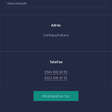
Hava tesisatı
Adres
Çankaya/Ankara
Telefon
0541 603 63 95
0312 439 47 21
WhatsApp'tan Yaz