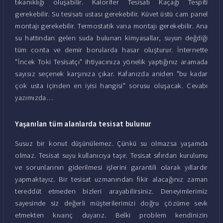
tıkanıklığı oluşabilir. Kalorifer Tesisatı Kaçağı Tespiti
gerekebilir. Su tesisatı ustası gerekebilir. Küvet üstü cam panel
montajı gerekebilir. Termostatik vana montajı gerekebilir. Ana
su hattından gelen suda bulunan kimyasallar, suyun değdiği
tüm conta ve demir borularda hasar oluşturur. İnternette
"İncek Toki Tesisatçı" ihtiyacınıza yönelik yaptığınız aramada
sayısız seçenek karşınıza çıkar. Kafanızda aniden "bu kadar
çok usta içinden en iyisi hangisi" sorusu oluşacak. Cevabı
yazımızda…
Yaşanılan tüm alanlarda tesisat bulunur
Susuz bir konut düşünülemez. Çünkü su olmazsa yaşamda
olmaz. Tesisat suyu kullanıcıya taşır. Tesisat sıfırdan kurulumu
ve sorunlarının giderilmesi işlerini garantili olarak yıllardır
yapmaktayız. Bir tesisat uzmanından fikir alacağınız zaman
tereddüt etmeden bizleri arayabilirsiniz. Deneyimlerimiz
sayesinde siz değerli müşterilerimizi doğru çözüme sevk
etmekten kıvanç duyarız. Belki problem kendinizin