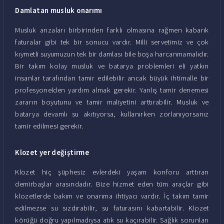
Damlatan musluk onarımı
Musluk arızaları birbirinden farklı olmasına rağmen kabarık
faturalar gibi tek bir sonucu vardır. Milli servetimiz ve çok
kıymetli suyumuzun tek bir damlası bile boşa harcanmamalıdır.
Bir takım kolay musluk ve batarya problemleri eli yatkın
insanlar tarafından tamir edilebilir ancak büyük ihtimalle bir
profesyonelden yardım almak gerekir. Yanlış tamir denemesi
zararın boyutunu ve tamir maliyetini arttırabilir. Musluk ve
batarya devamlı su akıtıyorsa, kullanırken zorlanıyorsanız
tamir edilmesi gerekir.
Klozet yer değiştirme
Klozet hiç şüphesiz evlerdeki yaşam konforu arttıran
demirbaşlar arasındadır. Bize hizmet eden tüm araçlar gibi
klozetlerde bakım ve onarıma ihtiyacı vardır. İç takım tamir
edilmezse su sızdırabilir, su faturasını kabartabilir. Klozet
körüğü doğru yapılmadıysa atık su kaçırabilir. Sağlık sorunları