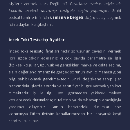
kişilere vermek ister. Değil mi?
Cevabınız evetse, böyle bir
konuda aceleci davranıp rastgele seçim yapmayın.
Sıhhi
tesisat tamirleriniz için
uzman ve belgeli
doğru ustayı seçmek
için adayları karşılaştırın.
İncek Toki Tesisatçı fiyatları
İncek Toki Tesisatçı fiyatları nedir sorusunun cevabını vermek
için sizde takdir edersiniz ki çok sayıda parametre ile ilgili
(fiziksel koşullar, uzunluk ve genişlikler, marka ve kalite seçimi,
sizin değerlendirmeniz ile gerçek sorunun aynı olmaması gibi)
bilgi sahibi olmak gerekmektedir. Sınırlı değişkene sahip işler
haricindeki işlerde anında ve sabit fiyat bilgisi vermek yanıltıcı
olmaktadır. İş ile ilgili yeri görmeden yaklaşık maliyet
verilebilecek durumlar için telefon ya da whatsapp aracılığıyla
yardımcı oluyoruz. Bunun haricindeki durumlar söz
konusuysa lütfen iletişim kanallarımızdan bizi arayarak keşif
randevusu alınız.