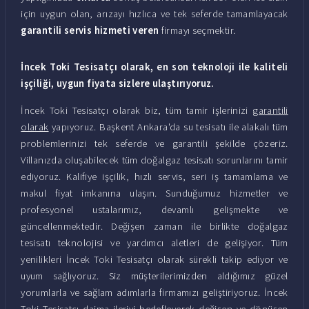
için uygun olan, arızayı hızlıca ve tek seferde tamamlayacak
garantili servis hizmeti veren
firmayı seçmektir.
İncek Toki Tesisatçı olarak, en son teknoloji ile kaliteli
işçiliği, uygun fiyata sizlere ulaştırıyoruz.
İncek Toki Tesisatçı olarak biz, tüm tamir işlerinizi
garantili
olarak
yapıyoruz. Başkent Ankara'da su tesisatı ile alakalı tüm
problemlerinizi tek seferde ve garantili şekilde çözeriz.
Villanızda oluşabilecek tüm doğalgaz tesisatı sorunlarını tamir
ediyoruz. Kalifiye işçilik, hızlı servis, seri iş tamamlama ve
makul fiyat imkanına ulaşın. Sunduğumuz hizmetler ve
profesyonel ustalarımız, devamlı gelişmekte ve
güncellenmektedir. Değişen zaman ile birlikte doğalgaz
tesisatı teknolojisi ve yardımcı aletleri de gelişiyor. Tüm
yenilikleri İncek Toki Tesisatçı olarak sürekli takip ediyor ve
uyum sağlıyoruz. Siz müşterilerimizden aldığımız güzel
yorumlarla ve sağlam adımlarla firmamızı geliştiriyoruz. İncek
Toki Tesisatçı daima ileriyi hedefleyerek değişen ve dönüşen