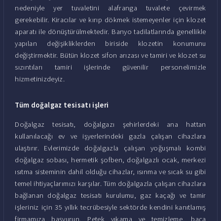
nedeniyle yer tuvaletini alafranga tuvalete çevirmek
gerekebilir. Kiracılar ve kırıp dökmek istemeyenler için klozet
aparatı ile dönüştürülmektedir. Banyo tadilatlarında genellikle
yapılan değişikliklerden biriside klozetin konumunu
değiştirmektir. Bütün klozet sifon arızası ve tamiri ve klozet su
sızıntıları tamiri işlerinde güvenilir personelimizle
hizmetinizdeyiz.
Tüm doğalgaz tesisatı işleri
Doğalgaz tesisatı, doğalgazı şehirlerdeki ana hattan
kullanılacağı ev ve işyerlerindeki gazla çalışan cihazlara
ulaştırır. Evlerimizde doğalgazla çalışan yoğuşmalı kombi
doğalgaz sobası, hermetik şofben, doğalgazlı ocak, merkezi
ısıtma sisteminin dahil olduğu cihazlar, ısınma ve sıcak su gibi
temel ihtiyaçlarımızı karşılar. Tüm doğalgazla çalışan cihazlara
bağlanan doğalgaz tesisatı kurulumu, gaz kaçağı ve tamir
işleriniz için 35 yıllık tecrübesiyle sektörde kendini kanıtlamış
firmamıza başvurun. Petek yıkama ve temizleme, baca