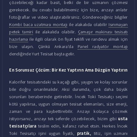
çözebileceği kadar basit, belki de bir uzmanın çözmesi
gerekecek. Bu cevabı bulabilmemiz için bize, arızayı anlatır
fotoğraflar ve video ulaştırabilirsiniz. Göndereceğiniz bilgiler
Kombi baca uzatması montajı
ile alakalıda olabilir
Isınmayan
petek tamiri
ile alakalıda olabilir.
Çamaşır makinası tesisatı
hazırlama
ile ilgili olarak ön fiyat teklifi ve randevu almak için
bize ulaşın. Çünkü Ankara'da
Panel radyatör montajı
dendiğinde Yurt Tesisat başta gelir.
En Sorunsuz Çözüm: Bir Kez Yaptırın Ama Düzgün Yaptırın
Kalorifer tesisatındaki su kaçağı gibi, yaygın ve kolay sorunlar
bile doğru onarılmalıdır. Aksi durumda, çok daha büyük
sorunları beraberinde getirebilir. İncek Toki Tesisatçı seçimi
kötü yapılırsa, uygun olmayan tesisat elemanları, size enerji,
zaman ve para kaybettirebilir. Arızayı kolayca çözmek
istiyorsanız, arızayı tek seferde çözebilecek, bizim gibi
usta
tesisatçılara
teslim edin, kafanız rahat etsin. Herkes İncek
Toki Tesisatçı işini uygun fiyatlı,
pratik,
titiz, işin uzmanı