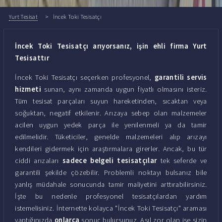
Yurt Tesisat
İncek Toki Tesisatçı
İncek Toki Tesisatçı arıyorsanız, işin ehli firma Yurt
Tesisattır
İncek Toki Tesisatçı seçerken profesyonel,
garantili servis
hizmeti
sunan, aynı zamanda uygun fiyatlı olmasını isteriz.
Tüm tesisat parçaları suyun hareketinden, sıcaktan veya
soğuktan, negatif etkilenir. Arızaya sebep olan malzemeler
acilen uygun yedek parça ile yenilenmeli ya da tamir
edilmelidir. Tüketiciler, genelde malzemeleri alıp arızayı
kendileri gidermek için araştırmalara girerler. Ancak, bu tür
ciddi arızaları
sadece belgeli tesisatçılar
tek seferde ve
garantili şekilde çözebilir. Problemli noktayı bulsanız bile
yanlış müdahale sonucunda tamir maliyetini arttırabilirsiniz.
İşte bu nedenle profesyonel tesisatçılardan yardım
istemelisiniz. İnternette kolayca "İncek Toki Tesisatçı" araması
yaptığınızda
onlarca
sonuç bulursunuz. Asıl zor olan ise sizin