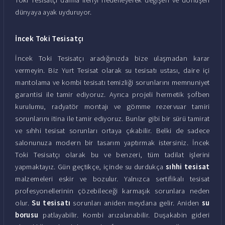
dünyaya ayak uyduruyor.
İncek Toki Tesisatçı
İncek Toki Tesisatçı aradığınızda bize ulaşmadan karar
vermeyin. Biz Yurt Tesisat olarak su tesisatı ustası, daire içi
mantolama ve kombi tesisatı temizliği sorunlarını memnuniyet
garantisi ile tamir ediyoruz. Ayrıca projeli hermetik şofben
kurulumu, radyatör montajı ve gömme rezervuar tamiri
sorunlarını itina ile tamir ediyoruz. Bunlar gibi bir sürü tamirat
ve sıhhi tesisat sorunları ortaya çıkabilir. Belki de sadece
salonunuza modern bir tasarım yaptırmak istersiniz. İncek
Toki Tesisatçı olarak bu ve benzeri, tüm tadilat işlerini
yapmaktayız. Gün geçtikçe, içinde su durdukça
sıhhi tesisat
malzemeleri eskir ve bozulur. Yalnızca sertifikalı tesisat
profesyonellerinin çözebileceği karmaşık sorunlara neden
olur.
Su tesisatı
sorunları aniden meydana gelir. Aniden
su
borusu
patlayabilir. Kombi arızalanabilir. Duşakabin gideri