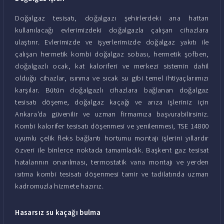
Doğalgaz tesisatı, doğalgazı şehirlerdeki ana hattan
kullanılacağı evlerimizdeki doğalgazla çalışan cihazlara
ulaştırır. Evlerimizde ve işyerlerimizde doğalgaz yakıtı ile
çalışan hermetik kombi doğalgaz sobası, hermetik şofben,
doğalgazlı ocak, kat kaloriferi ve merkezi sistemin dahil
olduğu cihazlar, ısınma ve sıcak su gibi temel ihtiyaçlarımızı
karşılar. Bütün doğalgazlı cihazlara bağlanan doğalgaz
tesisatı döşeme, doğalgaz kaçağı ve arıza işleriniz için
Ankara'da güvenilir ve uzman firmamıza başvurabilirsiniz.
Kombi kalorifer tesisatı döşenmesi ve yenilenmesi, TSE 14800
uyumlu çelik fleks bağlantı hortumu montajı işlerini yıllardır
özveri ile binlerce noktada tamamladık. Başkent gaz tesisat
hatalarının onarılması, termostatik vana montajı ve yerden
ısıtma kombi tesisatı döşenmesi tamir ve tadilatında uzman
kadromuzla hizmete hazırız.
Hasarsız su kaçağı bulma