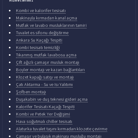
Hizmetlerimiz
Kombi ve kalorifer tesisatı
Makinayla kırmadan kanal açma
Mutfak ve lavabo musluklarının tamiri
Tuvalet es sifonu değiştirme
Ankara Su Kaçağı Tespiti
Kombi tesisatı temizliği
Tıkanmış mutfak lavabosu açma
Çift ağızlı çamaşır musluk montajı
Boyler montajı ve kazan bağlantıları
Klozet kapağı satışı ve montajı
Çatı Aktarma - Su ve Isı Yalıtımı
Şofben montajı
Duşakabin ve duş teknesi gideri açma
Kalorifer Tesisatı Kaçağı Tespiti
Kombi ve Petek Yer Değişimi
Hava soğutmalı chiller tesisatı
Alaturka tuvalet taşını kırmadan klozete çevirme
Çamaşır ve bulaşık makinası musluğu montajı