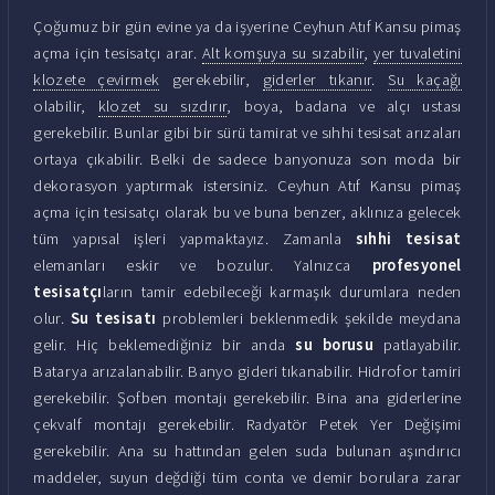
Çoğumuz bir gün evine ya da işyerine Ceyhun Atıf Kansu pimaş
açma için tesisatçı arar.
Alt komşuya su sızabilir
,
yer tuvaletini
klozete çevirmek
gerekebilir,
giderler tıkanır
.
Su kaçağı
olabilir,
klozet su sızdırır
, boya, badana ve alçı ustası
gerekebilir. Bunlar gibi bir sürü tamirat ve sıhhi tesisat arızaları
ortaya çıkabilir. Belki de sadece banyonuza son moda bir
dekorasyon yaptırmak istersiniz. Ceyhun Atıf Kansu pimaş
açma için tesisatçı olarak bu ve buna benzer, aklınıza gelecek
tüm yapısal işleri yapmaktayız. Zamanla
sıhhi tesisat
elemanları eskir ve bozulur. Yalnızca
profesyonel
tesisatçı
ların tamir edebileceği karmaşık durumlara neden
olur.
Su tesisatı
problemleri beklenmedik şekilde meydana
gelir. Hiç beklemediğiniz bir anda
su borusu
patlayabilir.
Batarya arızalanabilir. Banyo gideri tıkanabilir. Hidrofor tamiri
gerekebilir. Şofben montajı gerekebilir. Bina ana giderlerine
çekvalf montajı gerekebilir. Radyatör Petek Yer Değişimi
gerekebilir. Ana su hattından gelen suda bulunan aşındırıcı
maddeler, suyun değdiği tüm conta ve demir borulara zarar