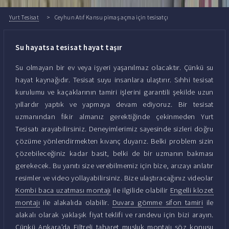
Yurt Tesisat
Ceyhun Atıf Kansu pimaş açma için tesisatçı
Su hayatsa tesisat hayat taşır
Su olmayan bir ev veya işyeri yaşanılmaz olacaktır. Çünkü su
hayat kaynağıdır. Tesisat suyu insanlara ulaştırır. Sıhhi tesisat
kurulumu ve kaçaklarının tamiri işlerini garantili şekilde uzun
yıllardır yaptık ve yapmaya devam ediyoruz. Bir tesisat
uzmanından fikir almanız gerektiğinde çekinmeden Yurt
Tesisatı arayabilirsiniz. Deneyimlerimiz sayesinde sizleri doğru
çözüme yönlendirmekten kıvanç duyarız. Belki problem sizin
çözebileceğiniz kadar basit, belki de bir uzmanın bakması
gerekecek. Bu yanıtı size verebilmemiz için bize, arızayı anlatır
resimler ve video yollayabilirsiniz. Bize ulaştıracağınız videolar
Kombi baca uzatması montajı
ile ilgilide olabilir
Engelli klozet
montajı
ile alakalıda olabilir.
Duvara gömme sifon tamiri
ile
alakalı olarak yaklaşık fiyat teklifi ve randevu için bizi arayın.
Çünkü Ankara'da
Filtreli taharet musluk montajı
söz konusu