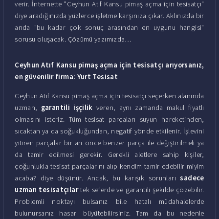
verir. İnternette "Ceyhun Atıf Kansu pimaş açma için tesisatçı"
diye aradığınızda yüzlerce işletme karşınıza çıkar. Aklınızda bir
anda "bu kadar çok sonuç arasından en uygunu hangisi"
sorusu oluşacak. Çözümü yazımızda…
Ceyhun Atıf Kansu pimaş açma için tesisatçı arıyorsanız,
en güvenilir firma: Yurt Tesisat
Ceyhun Atıf Kansu pimaş açma için tesisatçı seçerken alanında
uzman,
garantili işçilik
veren, aynı zamanda makul fiyatlı
olmasını isteriz. Tüm tesisat parçaları suyun hareketinden,
sıcaktan ya da soğukluğundan, negatif yönde etkilenir. İşlevini
yitiren parçalar bir an önce benzer parça ile değiştirilmeli ya
da tamir edilmesi gerekir. Gerekli aletlere sahip kişiler,
çoğunlukla tesisat parçalarını alıp kendim tamir edebilir miyim
acaba? diye düşünür. Ancak, bu karışık sorunları
sadece
uzman tesisatçılar
tek seferde ve garantili şekilde çözebilir.
Problemli noktayı bulsanız bile hatalı müdahalelerde
bulunursanız hasarı büyütebilirsiniz. Tam da bu nedenle