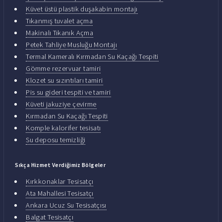
Küvet üstü plastik duşakabin montajı
Tıkanmış tuvalet açma
Makinalı Tıkanık Açma
Petek Tahliye Musluğu Montajı
Termal Kameralı Kırmadan Su Kaçağı Tespiti
Gömme rezervuar tamiri
Klozet su sızıntıları tamiri
Pis su gideri tespiti ve tamiri
Küveti jakuziye çevirme
Kırmadan Su Kaçağı Tespiti
Komple kalorifer tesisatı
Su deposu temizliği
Sıkça Hizmet Verdiğimiz Bölgeler
Kırkkonaklar Tesisatçı
Ata Mahallesi Tesisatçı
Ankara Ucuz Su Tesisatçısı
Balgat Tesisatçı