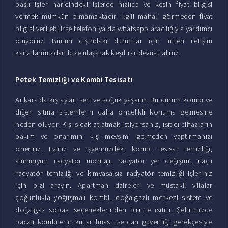
başlı işler haricindeki işlerde hızlıca ve kesin fiyat bilgisi
vermek mümkün olmamaktadır. İlgili mahali görmeden fiyat
bilgisi verilebilirse telefon ya da whatsapp aracılığıyla yardımcı
oluyoruz. Bunun dışındaki durumlar için lütfen iletişim
kanallarımızdan bize ulaşarak keşif randevusu alınız.
Petek Temizliği ve Kombi Tesisatı
Ankara'da kış ayları sert ve soğuk yaşanır. Bu durum kombi ve
diğer ısıtma sistemlerin daha öncelikli konuma gelmesine
neden oluyor. Kışı sıcak atlatmak istiyorsanız, ısıtıcı cihazların
bakım ve onarımını kış mevsimi gelmeden yaptırmanızı
öneririz. Eviniz ve işyerinizdeki kombi tesisat temizliği,
alüminyum radyatör montajı, radyatör yer değişimi, ilaçlı
radyatör temizliği ve kimyasalsız radyatör temizliği işleriniz
için bizi arayın. Apartman daireleri ve müstakil villalar
çoğunlukla yoğuşmalı kombi, doğalgazlı merkezi sistem ve
doğalgaz sobası seçeneklerinden biri ile ısıtılır. Şehrimizde
bacalı kombilerin kullanılması ise can güvenliği gerekçesiyle