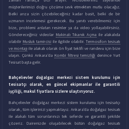
müşterilerimizi doğru çözüme sevk etmekten mutlu olacağız.
Belki arıza sizin çözebileceğiniz kadar basit, belki de bir
uzmanın incelemesi gerekecek. Bu yanıtı verebilmemiz için
bize, problemi anlatan resimler ya da video yollayabilirsiniz.
Göndereceğiniz videolar
Makinalı Tıkanık Açma
ile alakalıda
olabilir
Musluk tamircisi
ile ilgilide olabilir.
Termosifon tesisatı
ve montajı
ile alakalı olarak ön fiyat teklifi ve randevu için bize
ulaşın. Çünkü Ankara'da
Kombi filtresi temizliği
denince Yurt
Tesisat başta gelir.
Bahçelievler doğalgaz merkezi sistem kurulumu için
tesisatçı olarak, en güncel ekipmanlar ile garantili
işçiliği, makul fiyatlara sizlere ulaştırıyoruz.
Bahçelievler doğalgaz merkezi sistem kurulumu için tesisatçı
olarak, tüm işlerinizi yapmaktayız. Ankara'da doğalgaz tesisatı
ile alakalı tüm sorunlarınızı tek seferde ve garantili şekilde
çözeriz. Dairenizde oluşabilecek bütün doğalgaz tesisatı