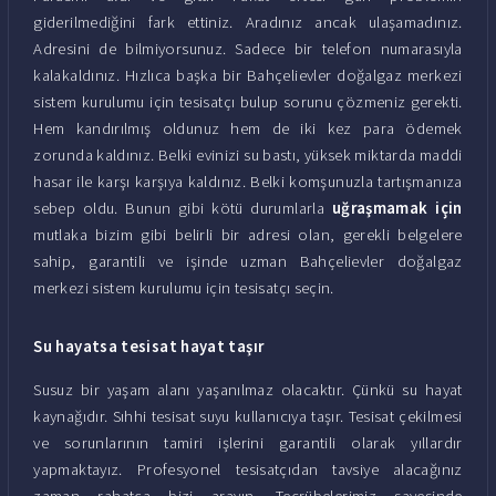
giderilmediğini fark ettiniz. Aradınız ancak ulaşamadınız.
Adresini de bilmiyorsunuz. Sadece bir telefon numarasıyla
kalakaldınız. Hızlıca başka bir Bahçelievler doğalgaz merkezi
sistem kurulumu için tesisatçı bulup sorunu çözmeniz gerekti.
Hem kandırılmış oldunuz hem de iki kez para ödemek
zorunda kaldınız. Belki evinizi su bastı, yüksek miktarda maddi
hasar ile karşı karşıya kaldınız. Belki komşunuzla tartışmanıza
sebep oldu. Bunun gibi kötü durumlarla
uğraşmamak için
mutlaka bizim gibi belirli bir adresi olan, gerekli belgelere
sahip, garantili ve işinde uzman Bahçelievler doğalgaz
merkezi sistem kurulumu için tesisatçı seçin.
Su hayatsa tesisat hayat taşır
Susuz bir yaşam alanı yaşanılmaz olacaktır. Çünkü su hayat
kaynağıdır. Sıhhi tesisat suyu kullanıcıya taşır. Tesisat çekilmesi
ve sorunlarının tamiri işlerini garantili olarak yıllardır
yapmaktayız. Profesyonel tesisatçıdan tavsiye alacağınız
zaman rahatça bizi arayın. Tecrübelerimiz sayesinde