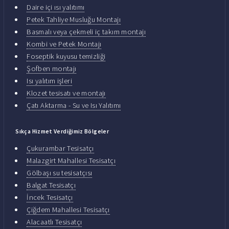
Daire içi ısı yalıtımı
Petek Tahliye Musluğu Montajı
Basmalı veya çekmeli iç takım montajı
Kombi ve Petek Montajı
Foseptik kuyusu temizliği
Şofben montajı
Isı yalıtım işleri
Klozet tesisatı ve montajı
Çatı Aktarma - Su ve Isı Yalıtımı
Sıkça Hizmet Verdiğimiz Bölgeler
Çukurambar Tesisatçı
Malazgirt Mahallesi Tesisatçı
Gölbaşı su tesisatçısı
Balgat Tesisatçı
İncek Tesisatçı
Çiğdem Mahallesi Tesisatçı
Alacaatlı Tesisatçı