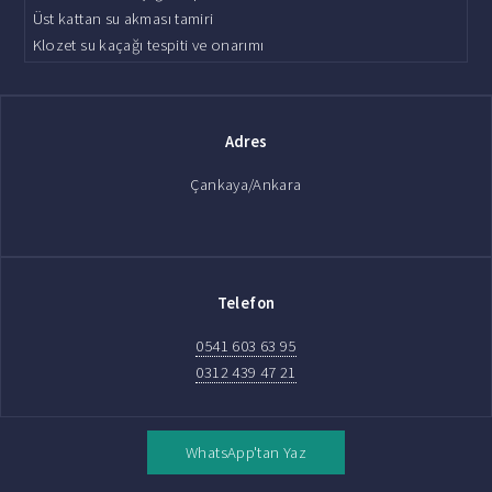
Üst kattan su akması tamiri
Klozet su kaçağı tespiti ve onarımı
Adres
Çankaya/Ankara
Telefon
0541 603 63 95
0312 439 47 21
WhatsApp'tan Yaz