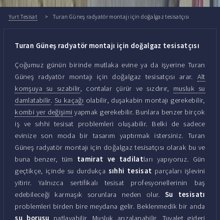
Yurt Tesisat
Turan Güneş radyatör montajı için doğalgaz tesisatçısı
Turan Güneş radyatör montajı için doğalgaz tesisatçısı
Çoğumuz günün birinde mutlaka evine ya da işyerine Turan
Güneş radyatör montajı için doğalgaz tesisatçısı arar.
Alt
komşuya su sızabilir
, contalar çürür ve sızdırır,
musluk su
damlatabilir
.
Su kaçağı
olabilir, duşakabin montajı gerekebilir,
kombi yer değişimi
yapmak gerekebilir. Bunlara benzer birçok
iş ve sıhhi tesisat problemleri oluşabilir. Belki de sadece
evinize son moda bir tasarım yaptırmak istersiniz. Turan
Güneş radyatör montajı için doğalgaz tesisatçısı olarak bu ve
buna benzer, tüm
tamirat ve tadilat
ları yapıyoruz. Gün
geçtikçe, içinde su durdukça
sıhhi tesisat
parçaları işlevini
yitirir. Yalnızca sertifikalı tesisat profesyonellerinin baş
edebileceği karmaşık sorunlara neden olur.
Su tesisatı
problemleri birden bire meydana gelir. Beklenmedik bir anda
su borusu
patlayabilir. Musluk arızalanabilir. Tuvalet gideri