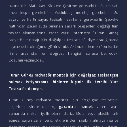
tıkanabilir. Alaturkayı Klozete Çevirme gerekebilir. Su tesisatı
arıza tespit gerekebilir. Muslukbaşı montajı gerekebilir. Su
sayacı ve kartlı sayaç tesisatı hazırlama gerekebilir. Şebeke
hattından gelen suda bulunan zararlı bileşenler, değdiği tüm
tesisat elemanlarına zarar verir. İnternette "Turan Güneş
radyatör montajı için doğalgaz tesisatçısı" diye aradığınızda
sayısız usta olduğunu görürsünüz. Aklınızda hemen "bu kadar
firma arasından en doğrusu hangisi" sorusu belirecek.
Çözümü yazımızda…
Turan Güneş radyatör montajı için doğalgaz tesisatçısı
bulmak istiyorsanız, binlerce kişinin ilk tercihi Yurt
Tesisat'a danışın.
Turan Güneş radyatör montajı için doğalgaz tesisatçısı
seçerken işinde uzman,
garantili hizmet
veren, aynı
zamanda makul fiyatlı olanı isteriz. Metal veya plastik fark
etmez, suyun zarar verici etkilerinden nasibini almayan su ve
doğalgaz tesisatı malzemesi neredeyse hiç yoktur. İşlevini