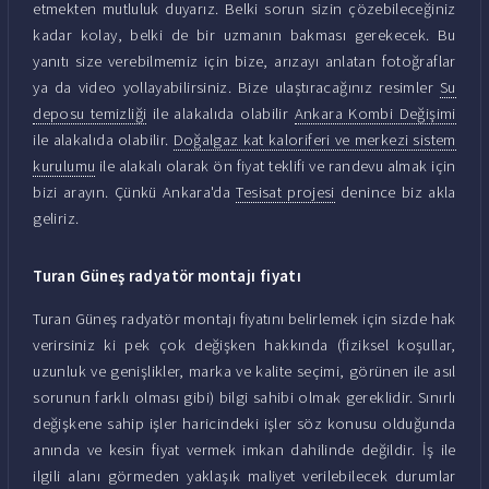
etmekten mutluluk duyarız. Belki sorun sizin çözebileceğiniz
kadar kolay, belki de bir uzmanın bakması gerekecek. Bu
yanıtı size verebilmemiz için bize, arızayı anlatan fotoğraflar
ya da video yollayabilirsiniz. Bize ulaştıracağınız resimler
Su
deposu temizliği
ile alakalıda olabilir
Ankara Kombi Değişimi
ile alakalıda olabilir.
Doğalgaz kat kaloriferi ve merkezi sistem
kurulumu
ile alakalı olarak ön fiyat teklifi ve randevu almak için
bizi arayın. Çünkü Ankara'da
Tesisat projesi
denince biz akla
geliriz.
Turan Güneş radyatör montajı fiyatı
Turan Güneş radyatör montajı fiyatını belirlemek için sizde hak
verirsiniz ki pek çok değişken hakkında (fiziksel koşullar,
uzunluk ve genişlikler, marka ve kalite seçimi, görünen ile asıl
sorunun farklı olması gibi) bilgi sahibi olmak gereklidir. Sınırlı
değişkene sahip işler haricindeki işler söz konusu olduğunda
anında ve kesin fiyat vermek imkan dahilinde değildir. İş ile
ilgili alanı görmeden yaklaşık maliyet verilebilecek durumlar