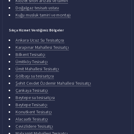
Klozet sifon arızası ve tamiri
Doğalgaz tesisatı ustası
Kuğu musluk tamiri ve montajı
Sıkça Hizmet Verdiğimiz Bölgeler
Ankara Ucuz Su Tesisatçısı
Karapınar Mahallesi Tesisatçı
Bilkent Tesisatçı
Ümitköy Tesisatçı
Ümit Mahallesi Tesisatçı
Gölbaşı su tesisatçısı
Şehit Cevdet Özdemir Mahallesi Tesisatçı
Çankaya Tesisatçı
Beytepe su tesisatçısı
Beytepe Tesisatçı
Konutkent Tesisatçı
Alacaatlı Tesisatçı
Cevizlidere Tesisatçı
Malazgirt Mahallesi Tesisatçı