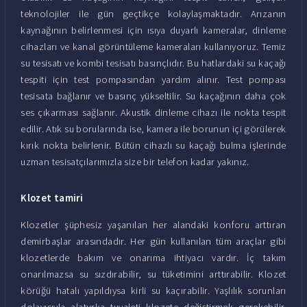
teknolojiler ile gün geçtikçe kolaylaşmaktadır. Arızanın
kaynağının belirlenmesi için ısıya duyarlı kameralar, dinleme
cihazları ve kanal görüntüleme kameraları kullanıyoruz. Temiz
su tesisatı ve kombi tesisatı basınçlıdır. Bu hatlardaki su kaçağı
tespiti için test pompasından yardım alınır. Test pompası
tesisata bağlanır ve basınç yükseltilir. Su kaçağının daha çok
ses çıkarması sağlanır. Akustik dinleme cihazı ile nokta tespit
edilir. Atık su borularında ise, kamera ile borunun içi görülerek
kırık nokta belirlenir. Bütün cihazlı su kaçağı bulma işlerinde
uzman tesisatçılarımızla size bir telefon kadar yakınız.
Klozet tamiri
Klozetler şüphesiz yaşanılan her alandaki konforu arttıran
demirbaşlar arasındadır. Her gün kullanılan tüm araçlar gibi
klozetlerde bakım ve onarıma ihtiyacı vardır. İç takım
onarılmazsa su sızdırabilir, su tüketimini arttırabilir. Klozet
körüğü hatalı yapıldıysa kirli su kaçırabilir. Yaşlılık sorunları
dolayısıyla alaturka tuvaleti klozete değiştirmek gerekebilir.