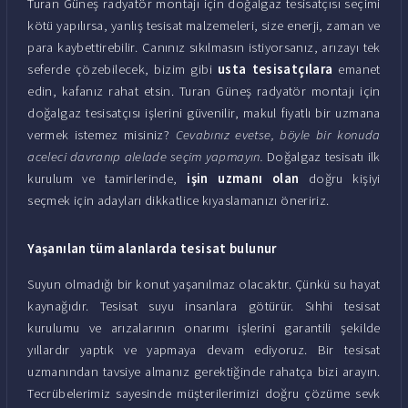
Turan Güneş radyatör montajı için doğalgaz tesisatçısı seçimi
kötü yapılırsa, yanlış tesisat malzemeleri, size enerji, zaman ve
para kaybettirebilir. Canınız sıkılmasın istiyorsanız, arızayı tek
seferde çözebilecek, bizim gibi
usta tesisatçılara
emanet
edin, kafanız rahat etsin. Turan Güneş radyatör montajı için
doğalgaz tesisatçısı işlerini güvenilir, makul fiyatlı bir uzmana
vermek istemez misiniz?
Cevabınız evetse, böyle bir konuda
aceleci davranıp alelade seçim yapmayın.
Doğalgaz tesisatı ilk
kurulum ve tamirlerinde,
işin uzmanı olan
doğru kişiyi
seçmek için adayları dikkatlice kıyaslamanızı öneririz.
Yaşanılan tüm alanlarda tesisat bulunur
Suyun olmadığı bir konut yaşanılmaz olacaktır. Çünkü su hayat
kaynağıdır. Tesisat suyu insanlara götürür. Sıhhi tesisat
kurulumu ve arızalarının onarımı işlerini garantili şekilde
yıllardır yaptık ve yapmaya devam ediyoruz. Bir tesisat
uzmanından tavsiye almanız gerektiğinde rahatça bizi arayın.
Tecrübelerimiz sayesinde müşterilerimizi doğru çözüme sevk