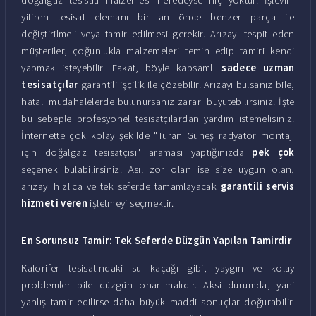
yitiren tesisat elemanı bir an önce benzer parça ile
değiştirilmeli veya tamir edilmesi gerekir. Arızayı tespit eden
müşteriler, çoğunlukla malzemeleri temin edip tamiri kendi
yapmak isteyebilir. Fakat, böyle kapsamlı
sadece uzman
tesisatçılar
garantili işçilik ile çözebilir. Arızayı bulsanız bile,
hatalı müdahalelerde bulunursanız zararı büyütebilirsiniz. İşte
bu sebeple profesyonel tesisatçılardan yardım istemelisiniz.
İnternette çok kolay şekilde "Turan Güneş radyatör montajı
için doğalgaz tesisatçısı" araması yaptığınızda
pek çok
seçenek bulabilirsiniz. Asıl zor olan ise size uygun olan,
arızayı hızlıca ve tek seferde tamamlayacak
garantili servis
hizmeti veren
işletmeyi seçmektir.
En Sorunsuz Tamir: Tek Seferde Düzgün Yapılan Tamirdir
Kalorifer tesisatındaki su kaçağı gibi, yaygın ve kolay
problemler bile düzgün onarılmalıdır. Aksi durumda, yani
yanlış tamir edilirse daha büyük maddi sonuçlar doğurabilir.