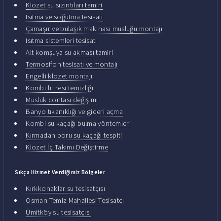
Klozet su sızıntıları tamiri
Isıtma ve soğutma tesisatı
Çamaşır ve bulaşık makinası musluğu montajı
Isıtma sistemleri tesisatı
Alt komşuya su akması tamiri
Termosifon tesisatı ve montajı
Engelli klozet montajı
Kombi filtresi temizliği
Musluk contası değişimi
Banyo tıkanıklığı ve gideri açma
Kombi su kaçağı bulma yöntemleri
Kırmadan boru su kaçağı tespiti
Klozet İç Takımı Değiştirme
Sıkça Hizmet Verdiğimiz Bölgeler
Kırkkonaklar su tesisatçısı
Osman Temiz Mahallesi Tesisatçı
Ümitköy su tesisatçısı