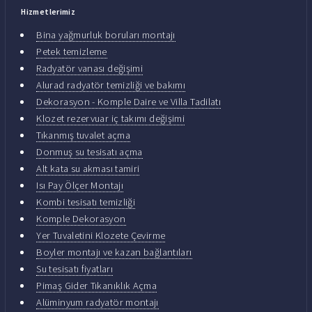
Hizmetlerimiz
Bina yağmurluk boruları montajı
Petek temizleme
Radyatör vanası değişimi
Alurad radyatör temizliği ve bakımı
Dekorasyon - Komple Daire ve Villa Tadilatı
Klozet rezervuar iç takımı değişimi
Tıkanmış tuvalet açma
Donmuş su tesisatı açma
Alt kata su akması tamiri
Isı Pay Ölçer Montajı
Kombi tesisatı temizliği
Komple Dekorasyon
Yer Tuvaletini Klozete Çevirme
Boyler montajı ve kazan bağlantıları
Su tesisatı fiyatları
Pimaş Gider Tıkanıklık Açma
Alüminyum radyatör montajı