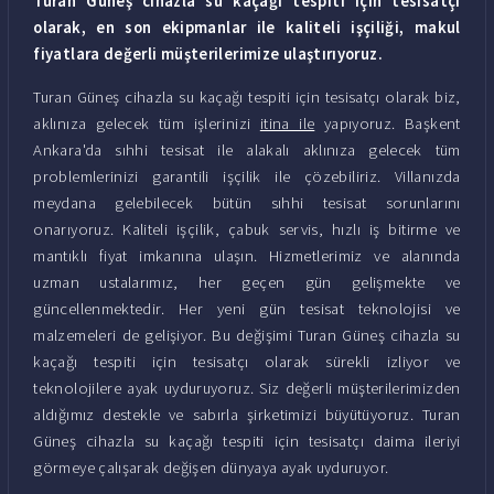
Turan Güneş cihazla su kaçağı tespiti için tesisatçı
olarak, en son ekipmanlar ile kaliteli işçiliği, makul
fiyatlara değerli müşterilerimize ulaştırıyoruz.
Turan Güneş cihazla su kaçağı tespiti için tesisatçı olarak biz,
aklınıza gelecek tüm işlerinizi
itina ile
yapıyoruz. Başkent
Ankara'da sıhhi tesisat ile alakalı aklınıza gelecek tüm
problemlerinizi garantili işçilik ile çözebiliriz. Villanızda
meydana gelebilecek bütün sıhhi tesisat sorunlarını
onarıyoruz. Kaliteli işçilik, çabuk servis, hızlı iş bitirme ve
mantıklı fiyat imkanına ulaşın. Hizmetlerimiz ve alanında
uzman ustalarımız, her geçen gün gelişmekte ve
güncellenmektedir. Her yeni gün tesisat teknolojisi ve
malzemeleri de gelişiyor. Bu değişimi Turan Güneş cihazla su
kaçağı tespiti için tesisatçı olarak sürekli izliyor ve
teknolojilere ayak uyduruyoruz. Siz değerli müşterilerimizden
aldığımız destekle ve sabırla şirketimizi büyütüyoruz. Turan
Güneş cihazla su kaçağı tespiti için tesisatçı daima ileriyi
görmeye çalışarak değişen dünyaya ayak uyduruyor.