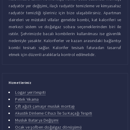
radyatör yer değişimi, ilaçlı radyatör temizleme ve kimyasalsız
radyatör temizliği işleriniz için bize ulaşabilirsiniz. Apartman
daireleri ve müstakil villalar genelde kombi, kat kaloriferi ve
merkezi sistem ve doğalgaz sobası seçeneklerinden biri ile
ısıtılır. Şehrimizde bacalı kombilerin kullanılması ise güvenlik
nedeniyle yasaktır. Kaloriferler ve kazan arasındaki bağlantıyı
kombi tesisatı sağlar. Kalorifer tesisatı faturadan tasarruf
etmek için düzenli aralıklarla kontrol edilmelidir.
Hizmetlerimiz
Logar yeri tespiti
Petek Yıkama
Çift ağızlı çamaşır musluk montajı
Akustik Dinleme Cihazı İle Su Kaçağı Tespiti
Musluk Batarya Değişimi
Ocak ve şofben doğalgaz dönüşümü