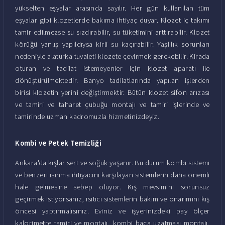
yükselten eşyalar arasında sayılır. Her gün kullanılan tüm
eşyalar gibi klozetlerde bakıma ihtiyaç duyar. Klozet iç takımı
tamir edilmezse su sızdırabilir, su tüketimini arttırabilir. Klozet
körüğü yanlış yapıldıysa kirli su kaçırabilir. Yaşlılık sorunları
nedeniyle alaturka tuvaleti klozete çevirmek gerekebilir. Kirada
oturan ve tadilat istemeyenler için klozet aparatı ile
dönüştürülmektedir. Banyo tadilatlarında yapılan işlerden
birisi klozetin yerini değiştirmektir. Bütün klozet sifon arızası
ve tamiri ve taharet çubuğu montajı ve tamiri işlerinde ve
tamirinde uzman kadromuzla hizmetinizdeyiz.
Kombi ve Petek Temizliği
Ankara'da kışlar sert ve soğuk yaşanır. Bu durum kombi sistemi
ve benzeri ısınma ihtiyacını karşılayan sistemlerin daha önemli
hale gelmesine sebep oluyor. Kış mevsimini sorunsuz
geçirmek istiyorsanız, ısıtıcı sistemlerin bakım ve onarımını kış
öncesi yaptırmalısınız. Eviniz ve işyerinizdeki pay ölçer
kalorimetre tamiri ve montajı, kombi baca uzatması montajı,