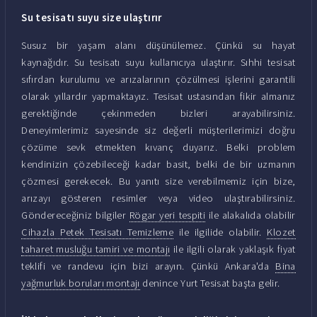
Su tesisatı suyu size ulaştırır
Susuz bir yaşam alanı düşünülemez. Çünkü su hayat
kaynağıdır. Su tesisatı suyu kullanıcıya ulaştırır. Sıhhi tesisat
sıfırdan kurulumu ve arızalarının çözülmesi işlerini garantili
olarak yıllardır yapmaktayız. Tesisat ustasından fikir almanız
gerektiğinde çekinmeden bizleri arayabilirsiniz.
Deneyimlerimiz sayesinde siz değerli müşterilerimizi doğru
çözüme sevk etmekten kıvanç duyarız. Belki problem
kendinizin çözebileceği kadar basit, belki de bir uzmanın
çözmesi gerekecek. Bu yanıtı size verebilmemiz için bize,
arızayı gösteren resimler veya video ulaştırabilirsiniz.
Göndereceğiniz bilgiler
Rögar yeri tespiti
ile alakalıda olabilir
Cihazla Petek Tesisatı Temizleme
ile ilgilide olabilir.
Klozet
taharet musluğu tamiri ve montajı
ile ilgili olarak yaklaşık fiyat
teklifi ve randevu için bizi arayın. Çünkü Ankara'da
Bina
yağmurluk boruları montajı
denince Yurt Tesisat başta gelir.