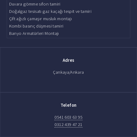
Duvara gömme sifon tamiri
Doğalgaz tesisatı gaz kaçağı tespit ve tamiri
Çift ağızlı çamaşır musluk montajı
Kombi basınç düşmesi tamiri
Banyo Armatürleri Montajı
Adres
Çankaya/Ankara
Telefon
0541 603 63 95
0312 439 47 21