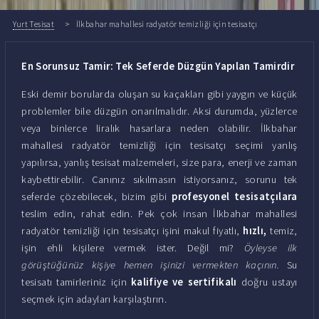
Yurt Tesisat
İlkbahar mahallesi radyatör temizliği için tesisatçı
En Sorunsuz Tamir: Tek Seferde Düzgün Yapılan Tamirdir
Eski demir borularda oluşan su kaçakları gibi yaygın ve küçük
problemler bile düzgün onarılmalıdır. Aksi durumda, yüzlerce
veya binlerce liralık hasarlara neden olabilir. İlkbahar
mahallesi radyatör temizliği için tesisatçı seçimi yanlış
yapılırsa, yanlış tesisat malzemeleri, size para, enerji ve zaman
kaybettirebilir. Canınız sıkılmasın istiyorsanız, sorunu tek
seferde çözebilecek, bizim gibi
profesyonel tesisatçılara
teslim edin, rahat edin. Pek çok insan İlkbahar mahallesi
radyatör temizliği için tesisatçı işini makul fiyatlı,
hızlı,
temiz,
işin ehli kişilere vermek ister. Değil mi?
Öyleyse ilk
görüştüğünüz kişiye hemen işinizi vermekten kaçının.
Su
tesisatı tamirleriniz için
kalifiye ve sertifikalı
doğru ustayı
seçmek için adayları karşılaştırın.