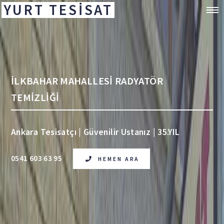
YURT TESİSAT
İLKBAHAR MAHALLESİ RADYATÖR
TEMİZLİĞİ
Ankara Tesisatçı | Güvenilir Ustanız | 35.YIL
0541 603 63 95
HEMEN ARA