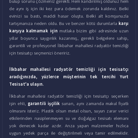
bulup sorunu çözmeniz gerekti. Hem kandırılmış oldunuz hem
de aynı iş için iki kez para ödemek zorunda kaldınız. Belki
evinizi su bastı, maddi hasar oluştu. Belki alt komşunuzla
tartışmanıza neden oldu. Bu ve benzer kötü durumlarla
karşı
karşıya kalmamak için
mutlaka bizim gibi adresinde uzun
yıllar boyunca saygınlık kazanmış, gerekli belgelere sahip,
garantili ve profesyonel İlkbahar mahallesi radyatör temizliği
için tesisatçı seçmenizi öneririz.
İlkbahar mahallesi radyatör temizliği için tesisatçı
aradığınızda, yüzlerce müşterinin tek tercihi Yurt
Tesisat'a ulaşın.
İlkbahar mahallesi radyatör temizliği için tesisatçı seçerken
işin ehli,
garantili işçilik
sunan, aynı zamanda makul fiyatlı
olmasını isteriz. Plastik olsun metal olsun, suyun zarar verici
etkilerinden nasiplenmeyen su ve doğalgaz tesisatı elemanı
yok denecek kadar azdır. Arıza yapan malzemeler hızlıca
uygun yedek parça ile değiştirilmeli veya tamir edilmelidir.