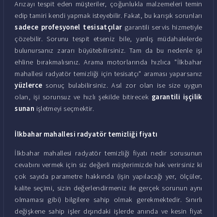
Arızayı tespit eden müşteriler, çoğunlukla malzemeleri temin
edip tamiri kendi yapmak isteyebilir. Fakat, bu karışık sorunları
sadece profesyonel tesisatçılar
garantili servis hizmetiyle
çözebilir. Sorunu tespit etseniz bile, yanlış müdahalelerde
bulunursanız zararı büyütebilirsiniz. Tam da bu nedenle işi
ehline bırakmalısınız. Arama motorlarında hızlıca "İlkbahar
mahallesi radyatör temizliği için tesisatçı" araması yaparsanız
yüzlerce
sonuç bulabilirsiniz. Asıl zor olan ise size uygun
olan, işi sorunsuz ve hızlı şekilde bitirecek
garantili işçilik
sunan
işletmeyi seçmektir.
İlkbahar mahallesi radyatör temizliği fiyatı
İlkbahar mahallesi radyatör temizliği fiyatı nedir sorusunun
cevabını vermek için siz değerli müşterimizde hak verirsiniz ki
çok sayıda parametre hakkında (işin yapılacağı yer, ölçüler,
kalite seçimi, sizin değerlendirmeniz ile gerçek sorunun aynı
olmaması gibi) bilgilere sahip olmak gerekmektedir. Sınırlı
değişkene sahip işler dışındaki işlerde anında ve kesin fiyat