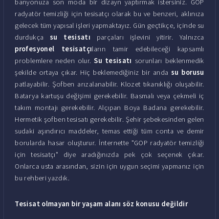
banyonuza son moda bir dizayn yaptırmak istersiniz. GOP
radyatör temizliği için tesisatçı olarak bu ve benzeri, aklınıza
gelecek tüm yapısal işleri yapmaktayız. Gün geçtikçe, içinde su
durdukça
su tesisatı
parçaları işlevini yitirir. Yalnızca
profesyonel tesisatçı
ların tamir edebileceği kapsamlı
problemlere neden olur.
Su tesisatı
sorunları beklenmedik
şekilde ortaya çıkar. Hiç beklemediğiniz bir anda
su borusu
patlayabilir. Şofben arızalanabilir. Klozet tıkanıklığı oluşabilir.
Batarya kartuşu değişimi gerekebilir. Basmalı veya çekmeli iç
takım montajı gerekebilir. Alçıpan Boya Badana gerekebilir.
Hermetik şofben tesisatı gerekebilir. Şehir şebekesinden gelen
sudaki aşındırıcı maddeler, temas ettiği tüm conta ve demir
borularda hasar oluşturur. İnternette "GOP radyatör temizliği
için tesisatçı" diye aradığınızda pek çok seçenek çıkar.
Onlarca usta arasından, sizin için uygun seçimi yapmanız için
bu rehberi yazdık.
Tesisat olmayan bir yaşam alanı söz konusu değildir