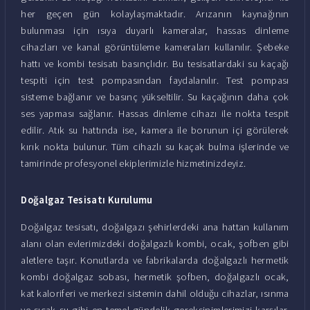
her geçen gün kolaylaşmaktadır. Arızanın kaynağının
bulunması için ısıya duyarlı kameralar, hassas dinleme
cihazları ve kanal görüntüleme kameraları kullanılır. Şebeke
hattı ve kombi tesisatı basınçlıdır. Bu tesisatlardaki su kaçağı
tespiti için test pompasından faydalanılır. Test pompası
sisteme bağlanır ve basınç yükseltilir. Su kaçağının daha çok
ses yapması sağlanır. Hassas dinleme cihazı ile nokta tespit
edilir. Atık su hattında ise, kamera ile borunun içi görülerek
kırık nokta bulunur. Tüm cihazlı su kaçak bulma işlerinde ve
tamirinde profesyonel ekiplerimizle hizmetinizdeyiz.
Doğalgaz Tesisatı Kurulumu
Doğalgaz tesisatı, doğalgazı şehirlerdeki ana hattan kullanım
alanı olan evlerimizdeki doğalgazlı kombi, ocak, şofben gibi
aletlere taşır. Konutlarda ve fabrikalarda doğalgazlı hermetik
kombi doğalgaz sobası, hermetik şofben, doğalgazlı ocak,
kat kaloriferi ve merkezi sistemin dahil olduğu cihazlar, ısınma
ve sıcak su gibi en temel gündelik gereksinimlerimizi karşılar.