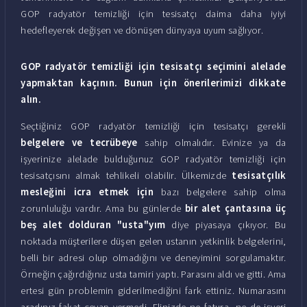
GOP radyatör temizliği için tesisatçı daima daha iyiyi
hedefleyerek değişen ve dönüşen dünyaya uyum sağlıyor.
GOP radyatör temizliği için tesisatçı seçimini alelade
yapmaktan kaçının. Bunun için önerilerimizi dikkate
alın.
Seçtiğiniz GOP radyatör temizliği için tesisatçı gerekli
belgelere ve tecrübeye
sahip olmalıdır. Evinize ya da
işyerinize alelade bulduğunuz GOP radyatör temizliği için
tesisatçısını almak tehlikeli olabilir. Ülkemizde
tesisatçılık
mesleğini icra etmek için
bazı belgelere sahip olma
zorunluluğu vardır. Ama bu günlerde
bir alet çantasına üç
beş alet dolduran "usta"yım
diye piyasaya çıkıyor. Bu
noktada müşterilere düşen gelen ustanın yetkinlik belgelerini,
belli bir adresi olup olmadığını ve deneyimini sorgulamaktır.
Örneğin çağırdığınız usta tamiri yaptı. Parasını aldı ve gitti. Ama
ertesi gün problemin giderilmediğini fark ettiniz. Numarasını
aradınız fakat cevap vermedi. Elinizde ne fatura, ne de işyeri