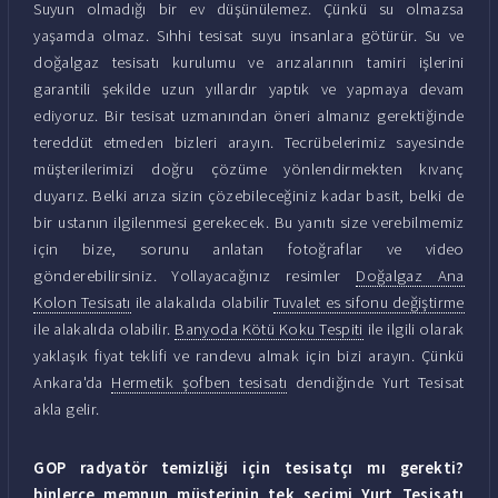
Suyun olmadığı bir ev düşünülemez. Çünkü su olmazsa
yaşamda olmaz. Sıhhi tesisat suyu insanlara götürür. Su ve
doğalgaz tesisatı kurulumu ve arızalarının tamiri işlerini
garantili şekilde uzun yıllardır yaptık ve yapmaya devam
ediyoruz. Bir tesisat uzmanından öneri almanız gerektiğinde
tereddüt etmeden bizleri arayın. Tecrübelerimiz sayesinde
müşterilerimizi doğru çözüme yönlendirmekten kıvanç
duyarız. Belki arıza sizin çözebileceğiniz kadar basit, belki de
bir ustanın ilgilenmesi gerekecek. Bu yanıtı size verebilmemiz
için bize, sorunu anlatan fotoğraflar ve video
gönderebilirsiniz. Yollayacağınız resimler
Doğalgaz Ana
Kolon Tesisatı
ile alakalıda olabilir
Tuvalet es sifonu değiştirme
ile alakalıda olabilir.
Banyoda Kötü Koku Tespiti
ile ilgili olarak
yaklaşık fiyat teklifi ve randevu almak için bizi arayın. Çünkü
Ankara'da
Hermetik şofben tesisatı
dendiğinde Yurt Tesisat
akla gelir.
GOP radyatör temizliği için tesisatçı mı gerekti?
binlerce memnun müşterinin tek seçimi Yurt Tesisatı