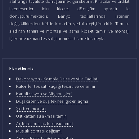
alafranga tuvalete dönüştürmek gerekebilir. Kiracılar ve tadilat
istemeyenler için klozet dönüşüm aparatı ile
dönüştürülmektedir. Banyo tadilatlarında istenen
değişikliklerden biride klozetin yerini değiştirmektir. Tüm su
sızdıran tamiri ve montajı ve asma klozet tamiri ve montajı
işlerinde uzman tesisatçılarımızla hizmetinizdeyiz.
Hizmetlerimiz
Dekorasyon - Komple Daire ve Villa Tadilatı
Kalorifer tesisatı kaçağı tespiti ve onarımı
Kanalizasyon ve Altyapı İşleri
Duşakabin ve duş teknesi gideri açma
Şofben montajı
Üst kattan su akması tamiri
Aç kapa musluk kartuşu tamiri
Musluk contası değişimi
Asma klozet tamiri ve montajı