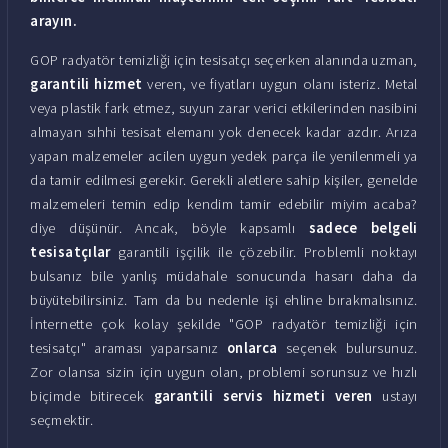
arayın.
GOP radyatör temizliği için tesisatçı seçerken alanında uzman,
garantili hizmet
veren, ve fiyatları uygun olanı isteriz. Metal
veya plastik fark etmez, suyun zarar verici etkilerinden nasibini
almayan sıhhi tesisat elemanı yok denecek kadar azdır. Arıza
yapan malzemeler acilen uygun yedek parça ile yenilenmeli ya
da tamir edilmesi gerekir. Gerekli aletlere sahip kişiler, genelde
malzemeleri temin edip kendim tamir edebilir miyim acaba?
diye düşünür. Ancak, böyle kapsamlı
sadece belgeli
tesisatçılar
garantili işçilik ile çözebilir. Problemli noktayı
bulsanız bile yanlış müdahale sonucunda hasarı daha da
büyütebilirsiniz. Tam da bu nedenle işi ehline bırakmalısınız.
İnternette çok kolay şekilde "GOP radyatör temizliği için
tesisatçı" araması yaparsanız
onlarca
seçenek bulursunuz.
Zor olansa sizin için uygun olan, problemi sorunsuz ve hızlı
biçimde bitirecek
garantili servis hizmeti veren
ustayı
seçmektir.