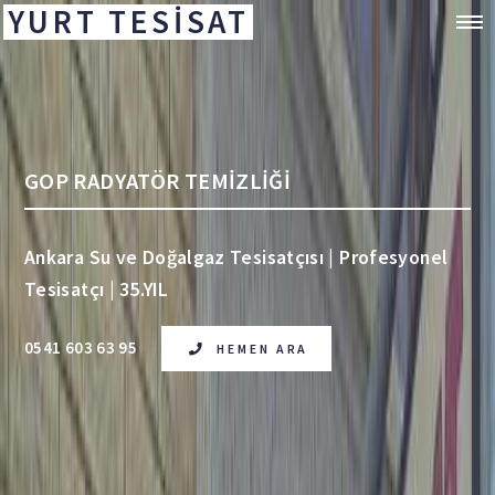
YURT TESİSAT
GOP RADYATÖR TEMİZLİĞİ
Ankara Su ve Doğalgaz Tesisatçısı | Profesyonel
Tesisatçı | 35.YIL
0541 603 63 95
HEMEN ARA