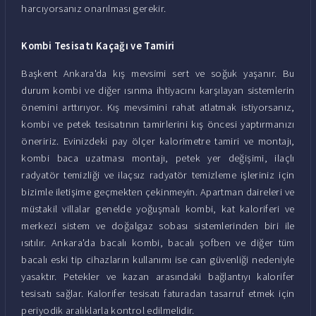
harcıyorsanız onarılması gerekir.
Kombi Tesisatı Kaçağı ve Tamiri
Başkent Ankara'da kış mevsimi sert ve soğuk yaşanır. Bu
durum kombi ve diğer ısınma ihtiyacını karşılayan sistemlerin
önemini arttırıyor. Kış mevsimini rahat atlatmak istiyorsanız,
kombi ve petek tesisatının tamirlerini kış öncesi yaptırmanızı
öneririz. Evinizdeki pay ölçer kalorimetre tamiri ve montajı,
kombi baca uzatması montajı, petek yer değişimi, ilaçlı
radyatör temizliği ve ilaçsız radyatör temizleme işleriniz için
bizimle iletişime geçmekten çekinmeyin. Apartman daireleri ve
müstakil villalar genelde yoğuşmalı kombi, kat kaloriferi ve
merkezi sistem ve doğalgaz sobası sistemlerinden biri ile
ısıtılır. Ankara'da bacalı kombi, bacalı şofben ve diğer tüm
bacalı eski tip cihazların kullanımı ise can güvenliği nedeniyle
yasaktır. Petekler ve kazan arasındaki bağlantıyı kalorifer
tesisatı sağlar. Kalorifer tesisatı faturadan tasarruf etmek için
periyodik aralıklarla kontrol edilmelidir.