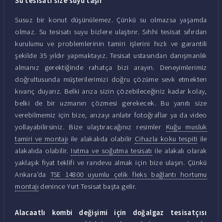
Su tesisatı size suyu taşır
Susuz bir konut düşünülemez. Çünkü su olmazsa yaşamda
olmaz. Su tesisatı suyu bizlere ulaştırır. Sıhhi tesisat sıfırdan
kurulumu ve problemlerinin tamiri işlerini hızlı ve garantili
şekilde 35 yıldır yapmaktayız. Tesisat ustasından danışmanlık
almanız gerektiğinde rahatça bizi arayın. Deneyimlerimiz
doğrultusunda müşterilerimizi doğru çözüme sevk etmekten
kıvanç duyarız. Belki arıza sizin çözebileceğiniz kadar kolay,
belki de bir uzmanın çözmesi gerekecek. Bu yanıtı size
verebilmemiz için bize, arızayı anlatır fotoğraflar ya da video
yollayabilirsiniz. Bize ulaştıracağınız resimler
Kuğu musluk
tamiri ve montajı
ile alakalıda olabilir
Cihazla koku tespiti
ile
alakalıda olabilir.
Isıtma ve soğutma tesisatı
ile alakalı olarak
yaklaşık fiyat teklifi ve randevu almak için bize ulaşın. Çünkü
Ankara'da
TSE 14800 uyumlu çelik fleks bağlantı hortumu
montajı
denince Yurt Tesisat başta gelir.
Alacaatlı kombi değişimi için doğalgaz tesisatçısı