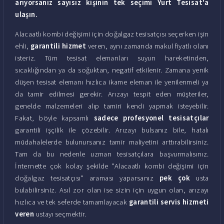
arıyorsanız sayısız kişinin tek seçimi Yurt Tesisat'a
ulaşın.
Alacaatlı kombi değişimi için doğalgaz tesisatçısı seçerken işin
ehli,
garantili hizmet
veren, aynı zamanda makul fiyatlı olanı
isteriz. Tüm tesisat elemanları suyun hareketinden,
sıcaklığından ya da soğuktan, negatif etkilenir. Zamana yenik
düşen tesisat elemanı hızlıca ikame eleman ile yenilenmeli ya
da tamir edilmesi gerekir. Arızayı tespit eden müşteriler,
genelde malzemeleri alıp tamiri kendi yapmak isteyebilir.
Fakat, böyle kapsamlı
sadece profesyonel tesisatçılar
garantili işçilik ile çözebilir. Arızayı bulsanız bile, hatalı
müdahalelerde bulunursanız tamir maliyetini arttırabilirsiniz.
Tam da bu nedenle uzman tesisatçılara başvurmalısınız.
İnternette çok kolay şekilde "Alacaatlı kombi değişimi için
doğalgaz tesisatçısı" araması yaparsanız
pek çok
usta
bulabilirsiniz. Asıl zor olan ise sizin için uygun olan, arızayı
hızlıca ve tek seferde tamamlayacak
garantili servis hizmeti
veren
ustayı seçmektir.