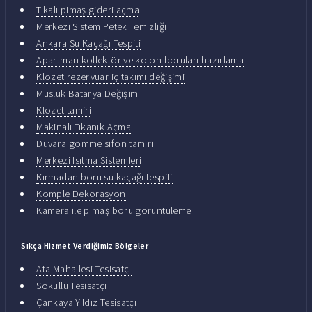
Tıkalı pimaş gideri açma
Merkezi Sistem Petek Temizliği
Ankara Su Kaçağı Tespiti
Apartman kollektör ve kolon boruları hazırlama
Klozet rezervuar iç takımı değişimi
Musluk Batarya Değişimi
Klozet tamiri
Makinalı Tıkanık Açma
Duvara gömme sifon tamiri
Merkezi Isıtma Sistemleri
Kırmadan boru su kaçağı tespiti
Komple Dekorasyon
Kamera ile pimaş boru görüntüleme
Sıkça Hizmet Verdiğimiz Bölgeler
Ata Mahallesi Tesisatçı
Sokullu Tesisatçı
Çankaya Yıldız Tesisatçı