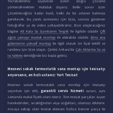
Tecrübelerimiz sayesinde sizleri doğru çözüme
yönlendirmekten mutluluk duyarız. Belki sorun sizin
çözebileceğiniz kadar basit, belki de bir ustanın bakması
gerekecek. Bu yanıtı sunmamız için bize, sorunu gösteren
fotoğraflar ya da video yollayabilirsiniz. Bize ulaştıracağınız
bilgiler
Alt Kata Su Sızıntısının Tespiti
ile ilgilide olabilir
Çift
ağızlı çamaşır musluk montajı
ile alakalıda olabilir.
Bina ana
giderlerine çekvalf montajı
ile ilgili olarak ön fiyat teklifi ve
randevu için bize ulaşın. Çünkü Ankara'da
Çatı Aktarma Su ve
Isı Yalıtımı
dendiğinde biz başta geliriz.
Mesnevi sokak termostatik vana montajı için tesisatçı
arıyorsanız, en hızlı ustanız: Yurt Tesisat
Mesnevi sokak termostatik vana montajı için tesisatçı
seçerken işin ehli,
garantili servis hizmeti
sunan, aynı
zamanda makul fiyatlı olanı isteriz. Tüm tesisat parçaları suyun
hareketinden, sıcaklığından veya soğuktan, olumsuz etkilenir.
Arızaya sebep olan tesisat elemanı hızlıca benzer parça ile