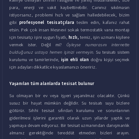
para, enerji ve vakit kaybettirebilir. Canınız sıkılmasın
istiyorsanız, problemi hızlı ve sağlam halledebilecek, bizim
gibi
profesyonel tesisatçılara
teslim edin, kafanız rahat
etsin. Pek çok insan Mesnevi sokak termostatik vana montajı
için tesisatçı işini uygun fiyatlı,
hızlı,
temiz, işin uzmanı kişilere
vermek ister. Değil mi?
Öyleyse numarasını internette
bulduğunuz ustaya hemen işinizi vermeyin.
Su tesisatı sistem
kurulumu ve tamirlerinde,
işin ehli olan
doğru kişiyi seçmek
için adayları dikkatlice kıyaslamanızı öneririz.
Yaşanılan tüm alanlarda tesisat bulunur
Su olmayan bir ev veya işyeri yaşanılmaz olacaktır. Çünkü
susuz bir hayat mümkün değildir. Su tesisatı suyu bizlere
götürür. Sıhhi tesisat sıfırdan kurulumu ve sorunlarının
giderilmesi işlerini garantili olarak uzun yıllardır yaptık ve
yapmaya devam ediyoruz. Bir tesisat uzmanından danışmanlık
almanız gerektiğinde tereddüt etmeden bizleri arayın.