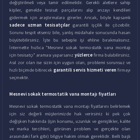
değiştirilmeli veya tamir edilmelidir. Gerekli aletlere sahip
kişiler, genelde tesisat parçalarını alıp arızayı kendileri
gidermek için araştırmalara girerler. Ancak, böyle kapsamlı
sadece uzman tesisatçılar
garantili işçilik ile çözebilir.
Sorunu tespit etseniz bile, yanlış müdahale sonucunda hasarı
büyütebilirsiniz. İşte bu sebeple işi ehline bırakmalısınız.
İnternette hızlıca "Mesnevi sokak termostatik vana montajı
için tesisatçı" araması yaparsanız
yüzlerce
firma bulabilirsiniz.
Asıl zor olan ise sizin için uygun olan, problemi sorunsuz ve
hızlı biçimde bitirecek
garantili servis hizmeti veren
firmayı
seçmektir.
Mesnevi sokak termostatik vana montajı fiyatları
Mesnevi sokak termostatik vana montajı fiyatlarını belirlemek
için siz değerli müşterimizde hak verirsiniz ki pek çok
değişken hakkında (işin konumu, uzunluk ve genişlikler, kalite
ve marka tercihleri, görünen problem ve gerçekte olan
arasındaki fark gibi) bilgiye hakim olmak gereklidir. Belli başlı