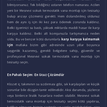
bilmiyorsunuz. Tek bildiğiniz ustanın telefon numarası. Acilen
yeni bir Mesnevi sokak termostatik vana montajı için tesisatçı
bulup arızayı çözmeniz gerekti. Hem dolandırılmış oldunuz
hem de aynı iş için iki kez para ödemek zorunda kaldınız.
Belki işyerinizi su bastı, yüksek miktarda maddi hasar ile karşı
karşıya kaldınız. Belki alt komşunuzla tartışmanıza neden
oldu. Bu ve benzer kötü durumlarla
karşı karşıya kalmamak
için
mutlaka bizim gibi adresinde uzun yıllar boyunca
saygınlık kazanmış, gerekli belgelere sahip, güvenilir ve
profesyonel Mesnevi sokak termostatik vana montajı için
tesisatçı seçin.
En Pahalı Seçim: En Ucuz Çözümdür
Klozet iç takımının su sızdırması gibi, sık karşılaşılan ve küçük
sorunlar bile düzgün tamir edilmelidir. Aksi durumda, yüzlerce
veya binlerce liralık hasarlara neden olabilir. Mesnevi sokak
termostatik vana montajı için tesisatçı seçimi kötü yapılırsa,
kalifiye olmayan birinin rastgele ve yanlış müdahaleleri, size