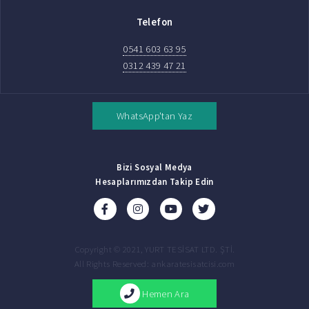
Telefon
0541 603 63 95
0312 439 47 21
WhatsApp'tan Yaz
Bizi Sosyal Medya
Hesaplarımızdan Takip Edin
Copyright © 2021, YURT TESİSAT LTD. ŞTİ.
All Rights Reserved: ankaratesisatcisi.com
Hemen Ara