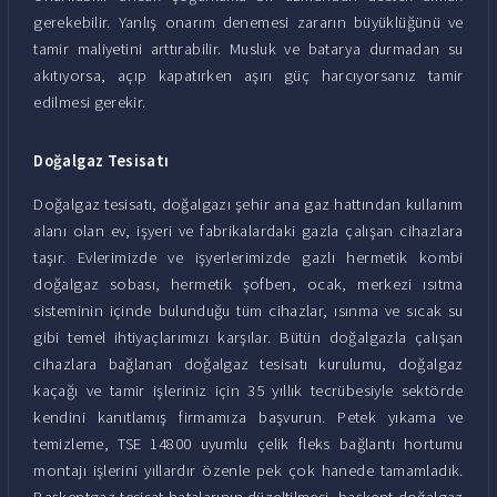
gerekebilir. Yanlış onarım denemesi zararın büyüklüğünü ve
tamir maliyetini arttırabilir. Musluk ve batarya durmadan su
akıtıyorsa, açıp kapatırken aşırı güç harcıyorsanız tamir
edilmesi gerekir.
Doğalgaz Tesisatı
Doğalgaz tesisatı, doğalgazı şehir ana gaz hattından kullanım
alanı olan ev, işyeri ve fabrikalardaki gazla çalışan cihazlara
taşır. Evlerimizde ve işyerlerimizde gazlı hermetik kombi
doğalgaz sobası, hermetik şofben, ocak, merkezi ısıtma
sisteminin içinde bulunduğu tüm cihazlar, ısınma ve sıcak su
gibi temel ihtiyaçlarımızı karşılar. Bütün doğalgazla çalışan
cihazlara bağlanan doğalgaz tesisatı kurulumu, doğalgaz
kaçağı ve tamir işleriniz için 35 yıllık tecrübesiyle sektörde
kendini kanıtlamış firmamıza başvurun. Petek yıkama ve
temizleme, TSE 14800 uyumlu çelik fleks bağlantı hortumu
montajı işlerini yıllardır özenle pek çok hanede tamamladık.
Başkentgaz tesisat hatalarının düzeltilmesi, başkent doğalgaz