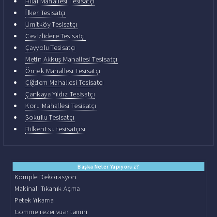
Hilal Mahallesi Tesisatçı
İlker Tesisatçı
Ümitköy Tesisatçı
Cevizlidere Tesisatçı
Çayyolu Tesisatçı
Metin Akkuş Mahallesi Tesisatçı
Örnek Mahallesi Tesisatçı
Çiğdem Mahallesi Tesisatçı
Çankaya Yıldız Tesisatçı
Koru Mahallesi Tesisatçı
Sokullu Tesisatçı
Bilkent su tesisatçısı
Başka Neler Yapıyoruz?
Komple Dekorasyon
Makinalı Tıkanık Açma
Petek Yıkama
Gömme rezervuar tamiri