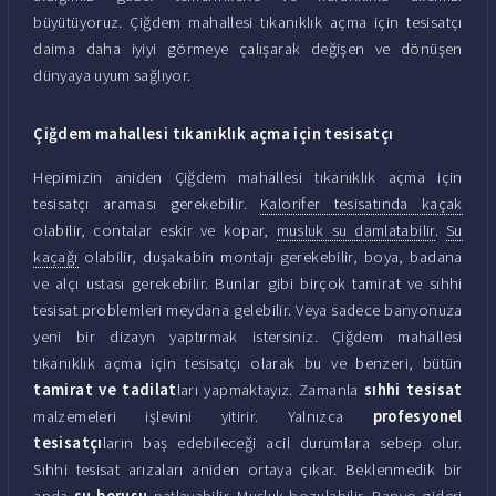
büyütüyoruz. Çiğdem mahallesi tıkanıklık açma için tesisatçı
daima daha iyiyi görmeye çalışarak değişen ve dönüşen
dünyaya uyum sağlıyor.
Çiğdem mahallesi tıkanıklık açma için tesisatçı
Hepimizin aniden Çiğdem mahallesi tıkanıklık açma için
tesisatçı araması gerekebilir.
Kalorifer tesisatında kaçak
olabilir, contalar eskir ve kopar,
musluk su damlatabilir
.
Su
kaçağı
olabilir, duşakabin montajı gerekebilir, boya, badana
ve alçı ustası gerekebilir. Bunlar gibi birçok tamirat ve sıhhi
tesisat problemleri meydana gelebilir. Veya sadece banyonuza
yeni bir dizayn yaptırmak istersiniz. Çiğdem mahallesi
tıkanıklık açma için tesisatçı olarak bu ve benzeri, bütün
tamirat ve tadilat
ları yapmaktayız. Zamanla
sıhhi tesisat
malzemeleri işlevini yitirir. Yalnızca
profesyonel
tesisatçı
ların baş edebileceği acil durumlara sebep olur.
Sıhhi tesisat arızaları aniden ortaya çıkar. Beklenmedik bir
anda
su borusu
patlayabilir. Musluk bozulabilir. Banyo gideri