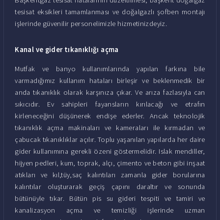
tesisat eksikleri tamamlanması ve doğalgazlı şofben montajı
işlerinde güvenilir personelimizle hizmetinizdeyiz.
Kanal ve gider tıkanıklığı açma
Mutfak ve banyo kullanımlarında yapılan farkına bile
varmadığımız kullanım hataları birleşir ve beklenmedik bir
anda tıkanıklık olarak karşınıza çıkar. Ve arıza fazlasıyla can
sıkıcıdır. Ev sahipleri fayansların kırılacağı ve etrafın
kirleneceğini düşünerek endişe ederler. Ancak teknolojik
tıkanıklık açma makinaları ve kameraları ile kırmadan ve
çabucak tıkanıklıklar açılır. Toplu yaşanılan yapılarda her daire
gider kullanımına gerekli özeni göstermelidir. Islak mendiller,
hijyen pedleri, kum, toprak, alçı, çimento ve beton gibi inşaat
atıkları ve kıl,tüy,saç kalıntıları zamanla gider borularına
kalıntılar oluşturarak geçiş çapını daraltır ve sonunda
bütünüyle tıkar. Bütün pis su gideri tespiti ve tamiri ve
kanalizasyon açma ve temizliği işlerinde uzman