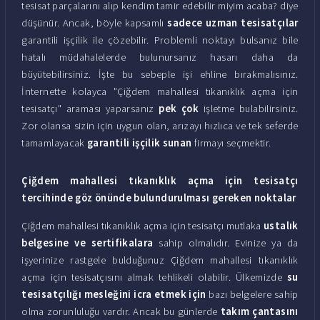
tesisat parçalarını alıp kendim tamir edebilir miyim acaba? diye
düşünür. Ancak, böyle kapsamlı
sadece uzman tesisatçılar
garantili işçilik ile çözebilir. Problemli noktayı bulsanız bile
hatalı müdahalelerde bulunursanız hasarı daha da
büyütebilirsiniz. İşte bu sebeple işi ehline bırakmalısınız.
İnternette kolayca "Çiğdem mahallesi tıkanıklık açma için
tesisatçı" araması yaparsanız
pek çok
işletme bulabilirsiniz.
Zor olansa sizin için uygun olan, arızayı hızlıca ve tek seferde
tamamlayacak
garantili işçilik sunan
firmayı seçmektir.
Çiğdem mahallesi tıkanıklık açma için tesisatçı
tercihinde göz önünde bulundurulması gereken noktalar
Çiğdem mahallesi tıkanıklık açma için tesisatçı mutlaka
ustalık
belgesine ve sertifikalara
sahip olmalıdır. Evinize ya da
işyerinize rastgele bulduğunuz Çiğdem mahallesi tıkanıklık
açma için tesisatçısını almak tehlikeli olabilir. Ülkemizde
su
tesisatçılığı mesleğini icra etmek için
bazı belgelere sahip
olma zorunluluğu vardır. Ancak bu günlerde
takım çantasını