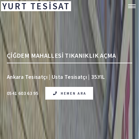
YURT TESİSAT
ÇİĞDEM MAHALLESİ TIKANIKLIK AÇMA
Ankara Tesisatçı | Usta Tesisatçı | 35.YIL
0541 603 63 95
HEMEN ARA