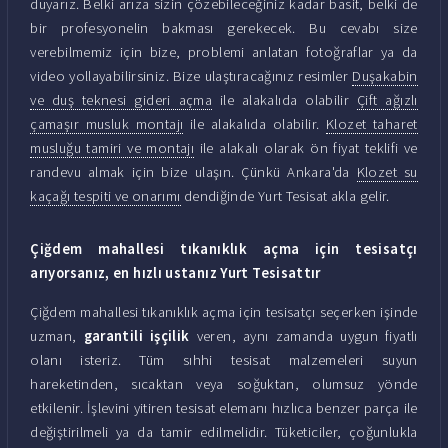
duyarız. Belki arıza sizin çözebileceğiniz kadar basit, belki de
bir profesyonelin bakması gerekecek. Bu cevabı size
verebilmemiz için bize, problemi anlatan fotoğraflar ya da
video yollayabilirsiniz. Bize ulaştıracağınız resimler
Duşakabin
ve duş teknesi gideri açma
ile alakalıda olabilir
Çift ağızlı
çamaşır musluk montajı
ile alakalıda olabilir.
Klozet taharet
musluğu tamiri ve montajı
ile alakalı olarak ön fiyat teklifi ve
randevu almak için bize ulaşın. Çünkü Ankara'da
Klozet su
kaçağı tespiti ve onarımı
dendiğinde Yurt Tesisat akla gelir.
Çiğdem mahallesi tıkanıklık açma için tesisatçı
arıyorsanız, en hızlı ustanız Yurt Tesisattır
Çiğdem mahallesi tıkanıklık açma için tesisatçı seçerken işinde
uzman,
garantili işçilik
veren, aynı zamanda uygun fiyatlı
olanı isteriz. Tüm sıhhi tesisat malzemeleri suyun
hareketinden, sıcaktan veya soğuktan, olumsuz yönde
etkilenir. İşlevini yitiren tesisat elemanı hızlıca benzer parça ile
değiştirilmeli ya da tamir edilmelidir. Tüketiciler, çoğunlukla