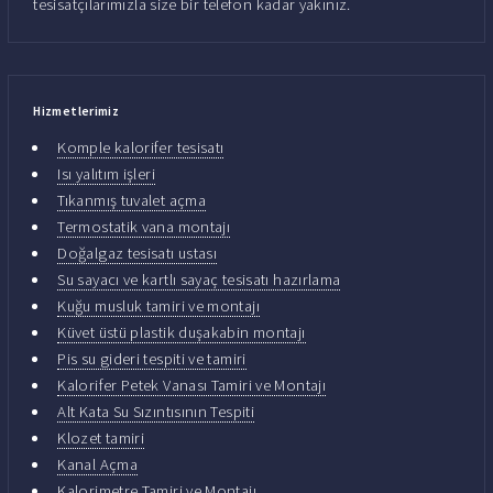
tesisatçılarımızla size bir telefon kadar yakınız.
Hizmetlerimiz
Komple kalorifer tesisatı
Isı yalıtım işleri
Tıkanmış tuvalet açma
Termostatik vana montajı
Doğalgaz tesisatı ustası
Su sayacı ve kartlı sayaç tesisatı hazırlama
Kuğu musluk tamiri ve montajı
Küvet üstü plastik duşakabin montajı
Pis su gideri tespiti ve tamiri
Kalorifer Petek Vanası Tamiri ve Montajı
Alt Kata Su Sızıntısının Tespiti
Klozet tamiri
Kanal Açma
Kalorimetre Tamiri ve Montajı