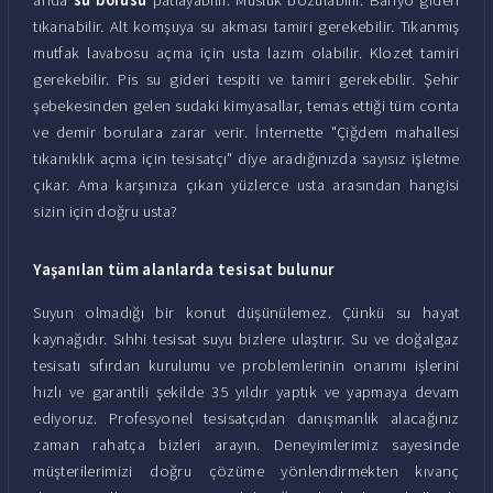
tıkanabilir. Alt komşuya su akması tamiri gerekebilir. Tıkanmış
mutfak lavabosu açma için usta lazım olabilir. Klozet tamiri
gerekebilir. Pis su gideri tespiti ve tamiri gerekebilir. Şehir
şebekesinden gelen sudaki kimyasallar, temas ettiği tüm conta
ve demir borulara zarar verir. İnternette "Çiğdem mahallesi
tıkanıklık açma için tesisatçı" diye aradığınızda sayısız işletme
çıkar. Ama karşınıza çıkan yüzlerce usta arasından hangisi
sizin için doğru usta?
Yaşanılan tüm alanlarda tesisat bulunur
Suyun olmadığı bir konut düşünülemez. Çünkü su hayat
kaynağıdır. Sıhhi tesisat suyu bizlere ulaştırır. Su ve doğalgaz
tesisatı sıfırdan kurulumu ve problemlerinin onarımı işlerini
hızlı ve garantili şekilde 35 yıldır yaptık ve yapmaya devam
ediyoruz. Profesyonel tesisatçıdan danışmanlık alacağınız
zaman rahatça bizleri arayın. Deneyimlerimiz sayesinde
müşterilerimizi doğru çözüme yönlendirmekten kıvanç